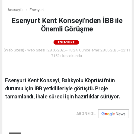
Anasayfa
Esenyurt
Esenyurt Kent Konseyi'nden İBB ile
Önemli Görüşme
ESENYURT
(Web Sitesi) - Web Sitesi | 28.05.2025 - 18:24, Güncelleme: 28.05.2025 - 22:11
7152+ kez okundu.
Esenyurt Kent Konseyi, Balıkyolu Köprüsü'nün
durumu için İBB yetkilileriyle görüştü. Proje
tamamlandı, ihale süreci için hazırlıklar sürüyor.
ABONE OL