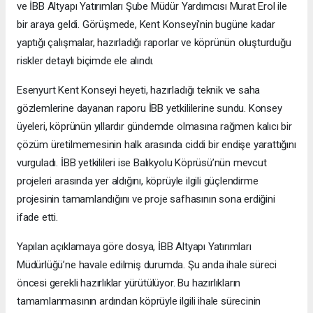
ve İBB Altyapı Yatırımları Şube Müdür Yardımcısı Murat Erol ile
bir araya geldi. Görüşmede, Kent Konseyi'nin bugüne kadar
yaptığı çalışmalar, hazırladığı raporlar ve köprünün oluşturduğu
riskler detaylı biçimde ele alındı.
Esenyurt Kent Konseyi heyeti, hazırladığı teknik ve saha
gözlemlerine dayanan raporu İBB yetkililerine sundu. Konsey
üyeleri, köprünün yıllardır gündemde olmasına rağmen kalıcı bir
çözüm üretilmemesinin halk arasında ciddi bir endişe yarattığını
vurguladı. İBB yetkilileri ise Balıkyolu Köprüsü’nün mevcut
projeleri arasında yer aldığını, köprüyle ilgili güçlendirme
projesinin tamamlandığını ve proje safhasının sona erdiğini
ifade etti.
Yapılan açıklamaya göre dosya, İBB Altyapı Yatırımları
Müdürlüğü’ne havale edilmiş durumda. Şu anda ihale süreci
öncesi gerekli hazırlıklar yürütülüyor. Bu hazırlıkların
tamamlanmasının ardından köprüyle ilgili ihale sürecinin