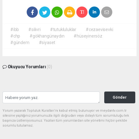
#ibb
#silivri
#tutukluluklar
#cezaevisevki
#chp
#gökhangünaydın
#hüseyinersöz
#gündem
#siyaset
Okuyucu Yorumları
(0)
Gönder
Yorum yazarak Topluluk Kuralları’nı kabul etmiş bulunuyor ve meydantv.com.tr
sitesine yaptığınız yorumunuzla ilgili doğrudan veya dolaylı tüm sorumluluğu tek
başınıza üstleniyorsunuz. Yazılan tüm yorumlardan site yönetimi hiçbir şekilde
sorumlu tutulamaz.