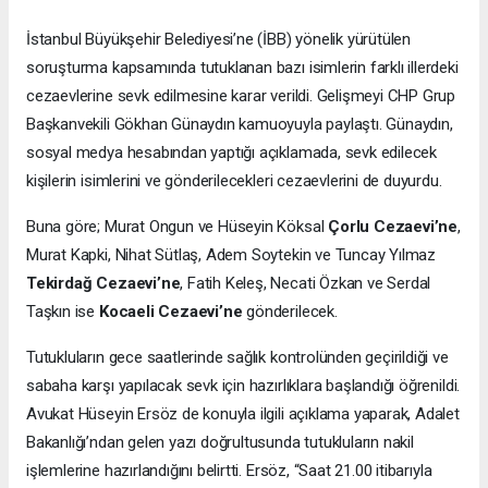
İstanbul Büyükşehir Belediyesi’ne (İBB) yönelik yürütülen
soruşturma kapsamında tutuklanan bazı isimlerin farklı illerdeki
cezaevlerine sevk edilmesine karar verildi. Gelişmeyi CHP Grup
Başkanvekili Gökhan Günaydın kamuoyuyla paylaştı. Günaydın,
sosyal medya hesabından yaptığı açıklamada, sevk edilecek
kişilerin isimlerini ve gönderilecekleri cezaevlerini de duyurdu.
Buna göre; Murat Ongun ve Hüseyin Köksal
Çorlu Cezaevi’ne
,
Murat Kapki, Nihat Sütlaş, Adem Soytekin ve Tuncay Yılmaz
Tekirdağ Cezaevi’ne
, Fatih Keleş, Necati Özkan ve Serdal
Taşkın ise
Kocaeli Cezaevi’ne
gönderilecek.
Tutukluların gece saatlerinde sağlık kontrolünden geçirildiği ve
sabaha karşı yapılacak sevk için hazırlıklara başlandığı öğrenildi.
Avukat Hüseyin Ersöz de konuyla ilgili açıklama yaparak, Adalet
Bakanlığı’ndan gelen yazı doğrultusunda tutukluların nakil
işlemlerine hazırlandığını belirtti. Ersöz, “Saat 21.00 itibarıyla