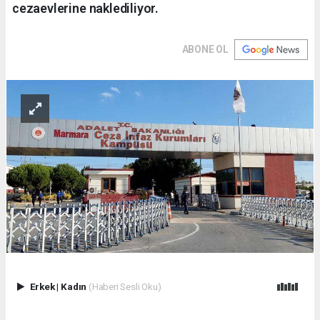
cezaevlerine naklediliyor.
ABONE OL
Erkek
|
Kadın
(Haberi Sesli Oku)