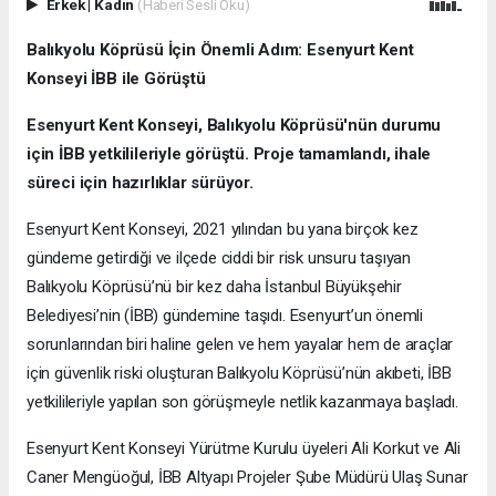
Erkek
|
Kadın
(Haberi Sesli Oku)
Balıkyolu Köprüsü İçin Önemli Adım: Esenyurt Kent
Konseyi İBB ile Görüştü
Esenyurt Kent Konseyi, Balıkyolu Köprüsü'nün durumu
için İBB yetkilileriyle görüştü. Proje tamamlandı, ihale
süreci için hazırlıklar sürüyor.
Esenyurt Kent Konseyi, 2021 yılından bu yana birçok kez
gündeme getirdiği ve ilçede ciddi bir risk unsuru taşıyan
Balıkyolu Köprüsü’nü bir kez daha İstanbul Büyükşehir
Belediyesi’nin (İBB) gündemine taşıdı. Esenyurt’un önemli
sorunlarından biri haline gelen ve hem yayalar hem de araçlar
için güvenlik riski oluşturan Balıkyolu Köprüsü’nün akıbeti, İBB
yetkilileriyle yapılan son görüşmeyle netlik kazanmaya başladı.
Esenyurt Kent Konseyi Yürütme Kurulu üyeleri Ali Korkut ve Ali
Caner Mengüoğul, İBB Altyapı Projeler Şube Müdürü Ulaş Sunar