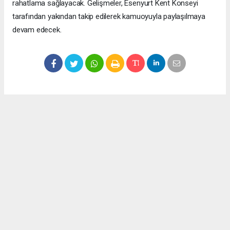
rahatlama sağlayacak. Gelişmeler, Esenyurt Kent Konseyi
tarafından yakından takip edilerek kamuoyuyla paylaşılmaya
devam edecek.
Okuyucu Yorumları
(0)
Gönder
Yorum yazarak Topluluk Kuralları’nı kabul etmiş bulunuyor ve meydantv.com.tr
sitesine yaptığınız yorumunuzla ilgili doğrudan veya dolaylı tüm sorumluluğu tek
başınıza üstleniyorsunuz. Yazılan tüm yorumlardan site yönetimi hiçbir şekilde
sorumlu tutulamaz.