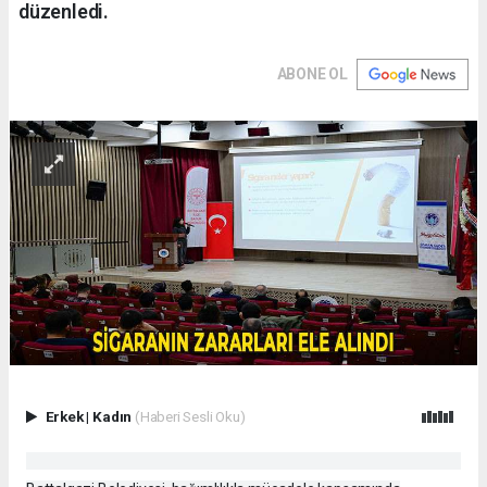
düzenledi.
ABONE OL
Erkek
|
Kadın
(Haberi Sesli Oku)