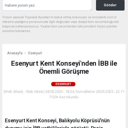
Gönder
Yorum yazarak Topluluk Kuralları’nı kabul etmiş bulunuyor ve meydantv.com.tr
sitesine yaptığınız yorumunuzla ilgili doğrudan veya dolaylı tüm sorumluluğu tek
başınıza üstleniyorsunuz. Yazılan tüm yorumlardan site yönetimi hiçbir şekilde
sorumlu tutulamaz.
Anasayfa
Esenyurt
Esenyurt Kent Konseyi'nden İBB ile
Önemli Görüşme
ESENYURT
(Web Sitesi) - Web Sitesi | 28.05.2025 - 18:24, Güncelleme: 28.05.2025 - 22:11
7123+ kez okundu.
Esenyurt Kent Konseyi, Balıkyolu Köprüsü'nün