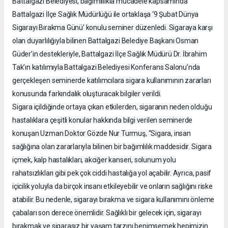
Battalgazi Belediyesi, bağımlılıkla mücadele kapsamında
Battalgazi İlçe Sağlık Müdürlüğü ile ortaklaşa ‘9 Şubat Dünya
Sigarayı Bırakma Günü’ konulu seminer düzenledi. Sigaraya karşı
olan duyarlılığıyla bilinen Battalgazi Belediye Başkanı Osman
Güder’in destekleriyle, Battalgazi İlçe Sağlık Müdürü Dr. İbrahim
Tak’ın katılımıyla Battalgazi Belediyesi Konferans Salonu’nda
gerçekleşen seminerde katılımcılara sigara kullanımının zararları
konusunda farkındalık oluşturacak bilgiler verildi.
Sigara içildiğinde ortaya çıkan etkilerden, sigaranın neden olduğu
hastalıklara çeşitli konular hakkında bilgi verilen seminerde
konuşan Uzman Doktor Gözde Nur Turmuş, “Sigara, insan
sağlığına olan zararlarıyla bilinen bir bağımlılık maddesidir. Sigara
içmek, kalp hastalıkları, akciğer kanseri, solunum yolu
rahatsızlıkları gibi pek çok ciddi hastalığa yol açabilir. Ayrıca, pasif
içicilik yoluyla da birçok insanı etkileyebilir ve onların sağlığını riske
atabilir. Bu nedenle, sigarayı bırakma ve sigara kullanımını önleme
çabaları son derece önemlidir. Sağlıklı bir gelecek için, sigarayı
bırakmak ve sigarasız bir yaşam tarzını benimsemek hepimizin