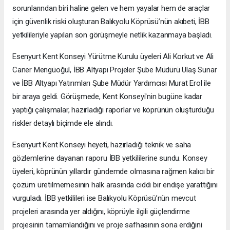
sorunlarından biri haline gelen ve hem yayalar hem de araçlar
için güvenlik riski oluşturan Balıkyolu Köprüsü’nün akıbeti, İBB
yetkilileriyle yapılan son görüşmeyle netlik kazanmaya başladı.
Esenyurt Kent Konseyi Yürütme Kurulu üyeleri Ali Korkut ve Ali
Caner Mengüoğul, İBB Altyapı Projeler Şube Müdürü Ulaş Sunar
ve İBB Altyapı Yatırımları Şube Müdür Yardımcısı Murat Erol ile
bir araya geldi. Görüşmede, Kent Konseyi'nin bugüne kadar
yaptığı çalışmalar, hazırladığı raporlar ve köprünün oluşturduğu
riskler detaylı biçimde ele alındı.
Esenyurt Kent Konseyi heyeti, hazırladığı teknik ve saha
gözlemlerine dayanan raporu İBB yetkililerine sundu. Konsey
üyeleri, köprünün yıllardır gündemde olmasına rağmen kalıcı bir
çözüm üretilmemesinin halk arasında ciddi bir endişe yarattığını
vurguladı. İBB yetkilileri ise Balıkyolu Köprüsü’nün mevcut
projeleri arasında yer aldığını, köprüyle ilgili güçlendirme
projesinin tamamlandığını ve proje safhasının sona erdiğini