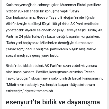
Kutlama yemeğinde sahneye çıkan Muammer Birdal, partililere
hitaben yüksek enerjili bir konuşma yaptı. “Sayın
Cumhurbaşkanımız
Recep Tayyip Erdoğan
’ın liderliğinde,
Allah’ın izniyle bu ülkeyi 50 yıl, 100 yıl daha AK Parti teşkilatları
yönetecek!” diyerek salondaki coşkuyu zirveye taşıdı. Birdal, AK
Parti’nin 24 yılda Türkiye’ye kazandırdığı başarıları vurgularken,
“Daha yeni başlıyoruz. Milletimizin desteğiyle durmaksızın
çalışacağız,” dedi. Konuşma, partililerden büyük alkış aldı ve
sosyal medyada geniş yankı buldu.
Birdal’ın bu iddialı sözleri, AK Parti’nin uzun vadeli vizyonuna
olan inancı yansıttı. Partililer, konuşmanın ardından “Recep
Tayyip Erdoğan” sloganlarıyla salonu inletti. Birdal, konuşmasını,
“Milletimizin iradesiyle yazılmış bir başarı hikâyesini devam
ettireceğiz,” diyerek tamamladı.
esenyurt’ta birlik ve dayanışma