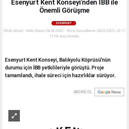
Esenyurt Kent Konseyi'nden İBB ile
Önemli Görüşme
ESENYURT
(Web Sitesi) - Web Sitesi | 28.05.2025 - 18:24, Güncelleme: 28.05.2025 - 22:11
7119+ kez okundu.
Esenyurt Kent Konseyi, Balıkyolu Köprüsü'nün
durumu için İBB yetkilileriyle görüştü. Proje
tamamlandı, ihale süreci için hazırlıklar sürüyor.
ABONE OL