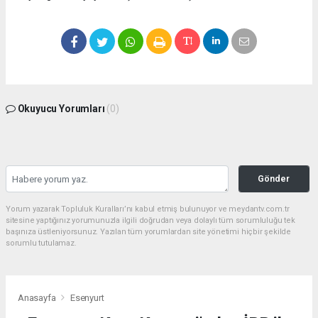
Okuyucu Yorumları
(0)
Gönder
Yorum yazarak Topluluk Kuralları’nı kabul etmiş bulunuyor ve meydantv.com.tr
sitesine yaptığınız yorumunuzla ilgili doğrudan veya dolaylı tüm sorumluluğu tek
başınıza üstleniyorsunuz. Yazılan tüm yorumlardan site yönetimi hiçbir şekilde
sorumlu tutulamaz.
Anasayfa
Esenyurt