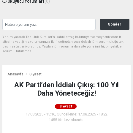
Okuyucu Yorumları
(0)
Gönder
Yorum yazarak Topluluk Kuralları’nı kabul etmiş bulunuyor ve meydantv.com.tr
sitesine yaptığınız yorumunuzla ilgili doğrudan veya dolaylı tüm sorumluluğu tek
başınıza üstleniyorsunuz. Yazılan tüm yorumlardan site yönetimi hiçbir şekilde
sorumlu tutulamaz.
Anasayfa
Siyaset
AK Parti’den İddialı Çıkış: 100 Yıl
Daha Yöneteceğiz!
SIYASET
17.08.2025 - 15:16, Güncelleme: 17.08.2025 - 18:22
145516+ kez okundu.