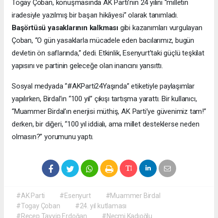
Togay Çoban, konuşmasında AK Parti’nin 24 yılını “milletin
iradesiyle yazılmış bir başarı hikâyesi” olarak tanımladı.
Başörtüsü yasaklarının kalkması
gibi kazanımları vurgulayan
Çoban, “O gün yasaklarla mücadele eden bacılarımız, bugün
devletin ön saflarında,” dedi. Etkinlik, Esenyurt’taki güçlü teşkilat
yapısını ve partinin geleceğe olan inancını yansıttı.
Sosyal medyada “#AKParti24Yaşında” etiketiyle paylaşımlar
yapılırken, Birdal’ın “100 yıl” çıkışı tartışma yarattı. Bir kullanıcı,
“Muammer Birdal’ın enerjisi müthiş, AK Parti’ye güvenimiz tam!”
derken, bir diğeri, “100 yıl iddialı, ama millet desteklerse neden
olmasın?” yorumunu yaptı.
#AK Parti
#Esenyurt
#Muammer Birdal
#Togay Çoban
#24. yıl kutlaması
#Recep Tayyip Erdoğan
#Necmi Kadıoğlu