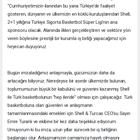
“Cumhuriyetimizin ilanından bu yana Türkiye’de faaliyet
gösteren, dünyanın ve ülkemizin en köklü kuruluşlarından Shell,
2+1 yıllığına Türkiye Sigorta Basketbol Süper Ligi’nin ana
sponsoru olacak. Alanında ilkleri gerçekleştiren ve sektöre yön
veren böylesine prestijli bir kurumla iş birliği yapacağımız için
heyecan duyuyoruz.
Bugün imzaladığımız anlaşmayla, gücümüzün daha da
artacağını biliyoruz. Neredeyse bir asırdır ülkemizde bulunan,
toplumumuzun büyük bir kabulünü ve güvenini kazanmış Shell
ile Türk basketbolunun “hep ileride” olması için çalışacağız. Türk
basketboluna olan güvenleri ve anlaşmanın
tamamlanmasındaki emekleri için Shell & Turcas CEO’su Sayın
Emre Turanlı ve ekibine bir kez daha teşekkür ediyorum.
Umuyorum ki bu imza, uzun yıllar sürecek bir iş birliğinin
başlangıcı olur. Anlaşmamızın camiamıza hayırlı olmasını