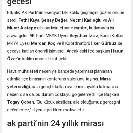
gecesi
Etkinlik, AK Parti’nin Esenyurt’taki köklü geçmişini gözler önüne
serdi.
Fethi Kaya
,
Şenay Değer
,
Necmi Kadıoğlu
ve
Ali
Murat Alatepe
gibi partinin efsane isimleri, kutlamada bir
araya geldi. AK Parti MKYK Üyesi
Seyithan İzsiz
, Kadın Kolları
MKYK Üyesi
Mercan Koç
ve İl Koordinatörü
İlker Gürbüz
de
geceye katılan önemli isimlerdi. Ancak eski ilçe başkanı
Harun
Özer
’in katılmaması dikkat çekti.
Hava muhalefeti nedeniyle bahçede yapılması planlanan
etkinlik, ilçe binasının konferans salonuna taşındı.
Masa
yetersizliği
, bazı gençlik kolları üyelerinin ayakta kalmasına
neden olsa da, bu durum coşkuyu gölgelemedi. İlçe Başkanı
Togay Çoban
, “Bu küçük aksilikler, aile olduğumuz gerçeğini
değiştirmez,” diyerek partilileri motive etti.
ak parti’nin 24 yıllık mirası