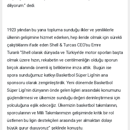
diliyorum.” dedi.
1923 yılından bu yana topluma sunduğu ilkler ve yeniliklerle
ülkenin gelişimine hizmet ederken, hep ileride olmak için sürekli
çalıştıklarını ifade eden Shell & Turcas CEO’su Emre
Turanlı “Shell olarak dünyada ve Türkiye’de motor sporları başta
olmak üzere hızın, rekabetin ve centilmenliğin olduğu sporun
birçok alanında önemli iş birliklerine imza attık. Bugün ise
spora sunduğumuz katkıyı Basketbol Süper Ligi’nin ana
sponsoru olarak zenginleştirdik. Yeni dönemde Basketbol
Süper Ligi’nin dünyanın önde gelen ligleri arasındaki konumunu
güçlendirmesi ve ülkemize sunduğu değeri derinleştirmesi için
yolculuğuna eşlik edeceğiz. Ülkemizin basketbol takımlarının,
sporcularının ve Milli Takımlarımızın gelişiminde kritik bir rol
üstlenen bu ligin destekçileri arasında yer almaktan dolayı
büyük gurur duyuyoruz” şeklinde konuştu.