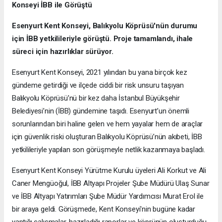
Konseyi İBB ile Görüştü
Esenyurt Kent Konseyi, Balıkyolu Köprüsü'nün durumu
için İBB yetkilileriyle görüştü. Proje tamamlandı, ihale
süreci için hazırlıklar sürüyor.
Esenyurt Kent Konseyi, 2021 yılından bu yana birçok kez
gündeme getirdiği ve ilçede ciddi bir risk unsuru taşıyan
Balıkyolu Köprüsü’nü bir kez daha İstanbul Büyükşehir
Belediyesi’nin (İBB) gündemine taşıdı. Esenyurt’un önemli
sorunlarından biri haline gelen ve hem yayalar hem de araçlar
için güvenlik riski oluşturan Balıkyolu Köprüsü’nün akıbeti, İBB
yetkilileriyle yapılan son görüşmeyle netlik kazanmaya başladı.
Esenyurt Kent Konseyi Yürütme Kurulu üyeleri Ali Korkut ve Ali
Caner Mengüoğul, İBB Altyapı Projeler Şube Müdürü Ulaş Sunar
ve İBB Altyapı Yatırımları Şube Müdür Yardımcısı Murat Erol ile
bir araya geldi. Görüşmede, Kent Konseyi'nin bugüne kadar
yaptığı çalışmalar, hazırladığı raporlar ve köprünün oluşturduğu