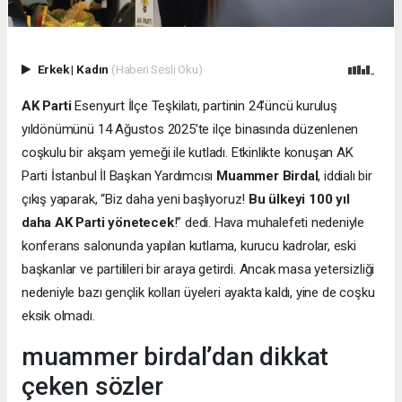
Erkek
|
Kadın
(Haberi Sesli Oku)
AK Parti
Esenyurt İlçe Teşkilatı, partinin 24’üncü kuruluş
yıldönümünü 14 Ağustos 2025’te ilçe binasında düzenlenen
coşkulu bir akşam yemeği ile kutladı. Etkinlikte konuşan AK
Parti İstanbul İl Başkan Yardımcısı
Muammer Birdal
, iddialı bir
çıkış yaparak, “Biz daha yeni başlıyoruz!
Bu ülkeyi 100 yıl
daha AK Parti yönetecek
!” dedi. Hava muhalefeti nedeniyle
konferans salonunda yapılan kutlama, kurucu kadrolar, eski
başkanlar ve partilileri bir araya getirdi. Ancak masa yetersizliği
nedeniyle bazı gençlik kolları üyeleri ayakta kaldı, yine de coşku
eksik olmadı.
muammer birdal’dan dikkat
çeken sözler