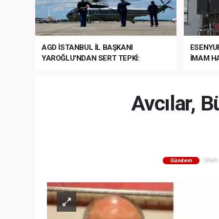
AGD İSTANBUL İL BAŞKANI
ESENYU
YAROĞLU'NDAN SERT TEPKİ:
İMAM HA
“NATO’NUN ÜLKEMİZDE İŞİ NE?”
MEHTER
MEZUNİY
Avcılar, 
(Web S
Gündem