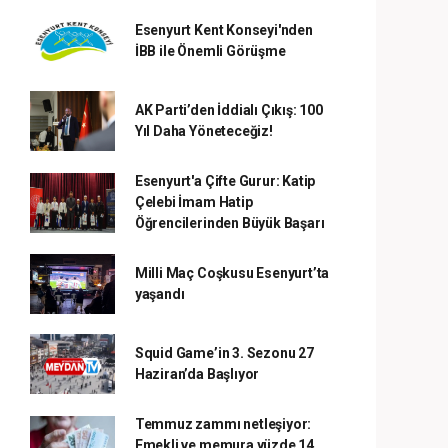
Esenyurt Kent Konseyi'nden
İBB ile Önemli Görüşme
AK Parti’den İddialı Çıkış: 100
Yıl Daha Yöneteceğiz!
Esenyurt'a Çifte Gurur: Katip
Çelebi İmam Hatip
Öğrencilerinden Büyük Başarı
Milli Maç Coşkusu Esenyurt’ta
yaşandı
Squid Game’in 3. Sezonu 27
Haziran’da Başlıyor
Temmuz zammı netleşiyor:
Emekli ve memura yüzde 14