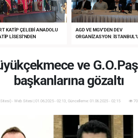
RT KATİP ÇELEBİ ANADOLU
AGD VE MGV’DEN DEV
TİP LİSESİ’NDEN
ORGANİZASYON: İSTANBUL’
ANLI MUHTEŞEM
FETHİ’NİN 573. YILI COŞKUY
ET TÖRENİ!
KUTLANACAK!
Büyükçekmece ve G.O.Paş
başkanlarına gözaltı
itesi) - Web Sitesi | 01.06.2025 - 02:13, Güncelleme: 01.06.2025 - 02:15
70