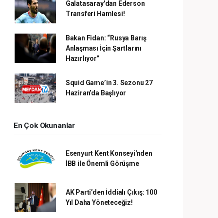
Galatasaray'dan Ederson
Transferi Hamlesi!
Bakan Fidan: “Rusya Barış
Anlaşması İçin Şartlarını
Hazırlıyor”
Squid Game’in 3. Sezonu 27
Haziran’da Başlıyor
En Çok Okunanlar
Esenyurt Kent Konseyi'nden
İBB ile Önemli Görüşme
AK Parti’den İddialı Çıkış: 100
Yıl Daha Yöneteceğiz!