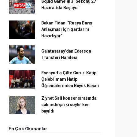
Squid Game’in 3. Sezonu 27
Haziran’da Başlıyor
Bakan Fidan: “Rusya Barış
Anlaşması İçin Şartlarını
Hazırlıyor”
Galatasaray'dan Ederson
Transferi Hamlesi!
Esenyurt'a Çifte Gurur: Katip
Çelebi İmam Hatip
Öğrencilerinden Büyük Başarı
Ziynet Sali konser sırasında
sahnede şarkı söylerken
bayıldı
En Çok Okunanlar