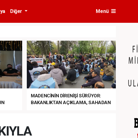
ya
Diğer
Menü
MADENCİNİN DİRENİŞİ SÜRÜYOR:
UN
BAKANLIKTAN AÇIKLAMA, SAHADAN
LA
MÜDAHALE HABERİ GELDİ!
KIYLA