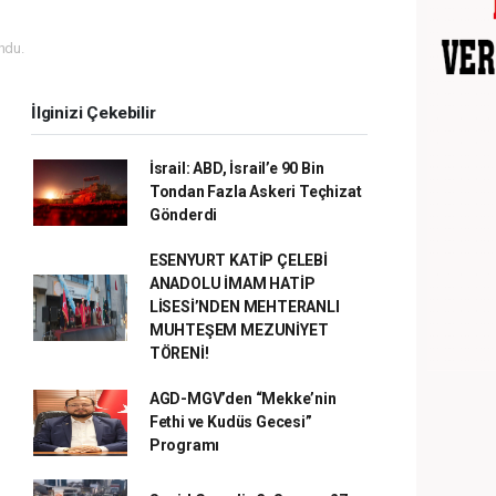
ndu.
İlginizi Çekebilir
İsrail: ABD, İsrail’e 90 Bin
Tondan Fazla Askeri Teçhizat
Gönderdi
ESENYURT KATİP ÇELEBİ
ANADOLU İMAM HATİP
LİSESİ’NDEN MEHTERANLI
MUHTEŞEM MEZUNİYET
TÖRENİ!
AGD-MGV’den “Mekke’nin
Fethi ve Kudüs Gecesi”
Programı