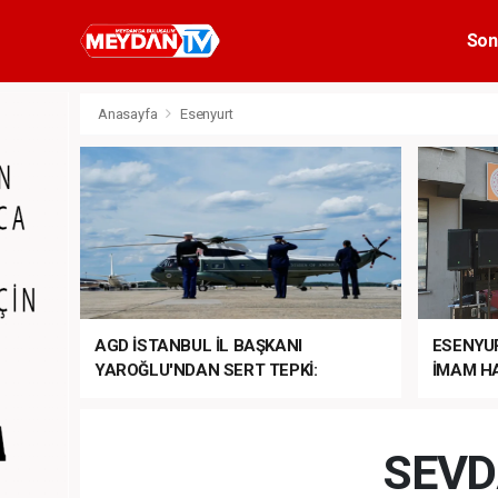
Son
Anasayfa
Esenyurt
AGD İSTANBUL İL BAŞKANI
ESENYU
YAROĞLU'NDAN SERT TEPKİ:
İMAM HA
“NATO’NUN ÜLKEMİZDE İŞİ NE?”
MEHTER
MEZUNİY
SEVD