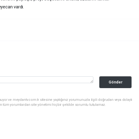
yecan vardı.
Gönder
uyor ve meydantv.com.tr sitesine yaptığınız yorumunuzla ilgili doğrudan veya dolaylı
n tüm yorumlardan site yönetimi hiçbir şekilde sorumlu tutulamaz.