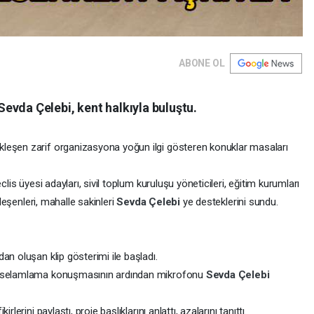
ABONE OL
evda Çelebi, kent halkıyla buluştu.
eşen zarif organizasyona yoğun ilgi gösteren konuklar masaları
clis üyesi adayları, sivil toplum kuruluşu yöneticileri, eğitim kurumları
ileşenleri, mahalle sakinleri
Sevda Çelebi
ye desteklerini sundu.
an oluşan klip gösterimi ile başladı.
en selamlama konuşmasının ardından mikrofonu
Sevda Çelebi
lerini paylaştı, proje başlıklarını anlattı, azalarını tanıttı.