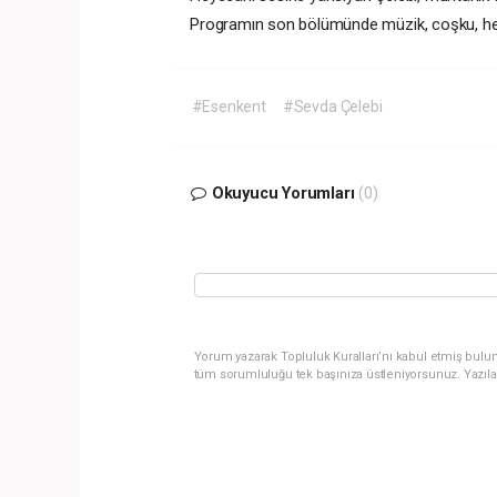
Programın son bölümünde müzik, coşku, he
#Esenkent
#Sevda Çelebi
Okuyucu Yorumları
(0)
Yorum yazarak Topluluk Kuralları’nı kabul etmiş bulun
tüm sorumluluğu tek başınıza üstleniyorsunuz. Yazıla