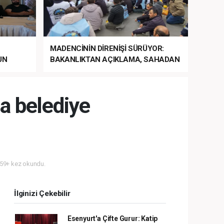
MADENCİNİN DİRENİŞİ SÜRÜYOR:
UN
BAKANLIKTAN AÇIKLAMA, SAHADAN
LA
MÜDAHALE HABERİ GELDİ!
a belediye
59+ kez okundu.
İlginizi Çekebilir
Esenyurt'a Çifte Gurur: Katip