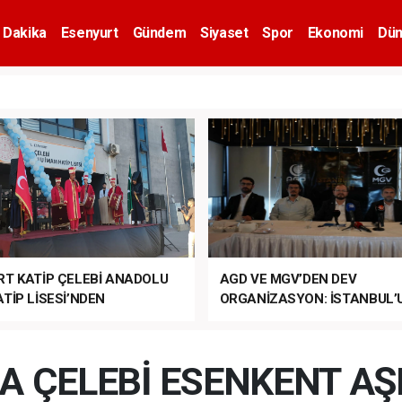
 Dakika
Esenyurt
Gündem
Siyaset
Spor
Ekonomi
Dün
RT KATİP ÇELEBİ ANADOLU
AGD VE MGV’DEN DEV
TİP LİSESİ’NDEN
ORGANİZASYON: İSTANBUL’
ANLI MUHTEŞEM
FETHİ’NİN 573. YILI COŞKUY
ET TÖRENİ!
KUTLANACAK!
A ÇELEBİ ESENKENT AŞ