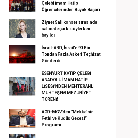
Çelebi İmam Hatip
Öğrencilerinden Büyük Başarı
Ziynet Sali konser sırasında
sahnede şarkı söylerken
bayıldı
İsrail: ABD, İsrail’e 90 Bin
Tondan Fazla Askeri Teçhizat
Gönderdi
ESENYURT KATİP ÇELEBİ
ANADOLU İMAM HATİP
LİSESİ’NDEN MEHTERANLI
MUHTEŞEM MEZUNİYET
TÖRENİ!
AGD-MGV’den “Mekke’nin
Fethi ve Kudüs Gecesi”
Programı