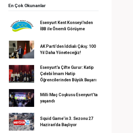
En Çok Okunanlar
Esenyurt Kent Konseyi'nden
İBB ile Önemli Görüşme
AK Parti’den İddialı Çıkış: 100
Yıl Daha Yöneteceğiz!
Esenyurt'a Çifte Gurur: Katip
Çelebi İmam Hatip
Öğrencilerinden Büyük Başarı
Milli Maç Coşkusu Esenyurt’ta
yaşandı
Squid Game’in 3. Sezonu 27
Haziran’da Başlıyor