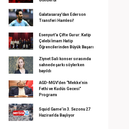
Gönderdi
Galatasaray'dan Ederson
Transferi Hamlesi!
Esenyurt'a Çifte Gurur: Katip
Çelebi İmam Hatip
Öğrencilerinden Büyük Başarı
Ziynet Sali konser sırasında
sahnede şarkı söylerken
bayıldı
AGD-MGV’den “Mekke’nin
Fethi ve Kudüs Gecesi”
Programı
Squid Game’in 3. Sezonu 27
Haziran’da Başlıyor