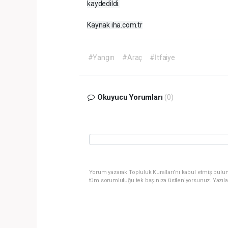
kaydedildi.
Kaynak iha.com.tr
#Yangın
#Araç
#İtfaiye
Okuyucu Yorumları
(0)
Yorum yazarak Topluluk Kuralları’nı kabul etmiş bulun
tüm sorumluluğu tek başınıza üstleniyorsunuz. Yazıla