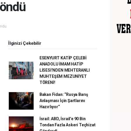
döndü
ndu.
İlginizi Çekebilir
ESENYURT KATİP ÇELEBİ
ANADOLU İMAM HATİP
LİSESİ’NDEN MEHTERANLI
MUHTEŞEM MEZUNİYET
TÖRENİ!
Bakan Fidan: “Rusya Barış
Anlaşması İçin Şartlarını
Hazırlıyor”
İsrail: ABD, İsrail’e 90 Bin
Tondan Fazla Askeri Teçhizat