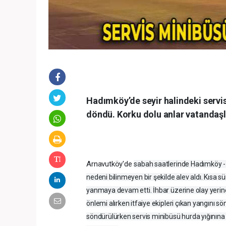
Hadımköy’de seyir halindeki servi
döndü. Korku dolu anlar vatandaşl
Arnavutköy'de
sabah saatlerinde Hadımköy 
nedeni bilinmeyen bir şekilde alev aldı. Kısa
yanmaya devam etti. İhbar üzerine olay yerine i
önlemi alırken itfaiye ekipleri çıkan yangını 
söndürülürken servis minibüsü hurda yığınına