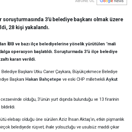
ABONE OL
lar soruşturmasında 3'ü belediye başkanı olmak üzere
ldi, 28 kişi yakalandı.
dan İBB ve bazı ilçe belediyelerine yönelik yürütülen "mali
dalga operasyon başlatıldı. Soruşturmada 3'ü ilçe belediye
ltı kararı verildi.
ılar Belediye Başkanı Utku Caner Çaykara, Büyükçekmece Belediye
ediye Başkanı
Hakan Bahçetepe
ve eski CHP milletvekili
Aykut
n cezaevinde olduğu, 3’ünün yurt dışında bulunduğu ve 13 firarinin
ldirildi.
tü elebaşı olduğu öne sürülen Aziz İhsan Aktaş'ın, etkin pişmanlık
irçok belediyede rüşvet, ihale yolsuzluğu ve usulsüz maddi çıkar