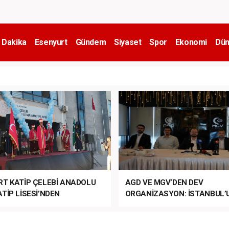
 Dakika
Esenyurt
Gündem
Siyaset
Spor
Ekonomi
Dün
RT KATİP ÇELEBİ ANADOLU
AGD VE MGV’DEN DEV
TİP LİSESİ’NDEN
ORGANİZASYON: İSTANBUL’
ANLI MUHTEŞEM
FETHİ’NİN 573. YILI COŞKUY
ET TÖRENİ!
KUTLANACAK!