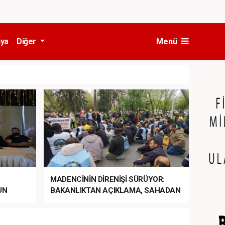
ya
Diğer
Menü
MADENCİNİN DİRENİŞİ SÜRÜYOR:
UN
BAKANLIKTAN AÇIKLAMA, SAHADAN
LA
MÜDAHALE HABERİ GELDİ!