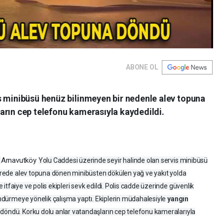
ABONE OL
s minibüsü henüz bilinmeyen bir nedenle alev topuna
arın cep telefonu kamerasıyla kaydedildi.
Arnavutköy
-
Yolu Caddesi üzerinde seyir halinde olan servis minibüsü
 sürede alev topuna dönen minibüsten dökülen yağ ve yakıt yolda
tfaiye ve polis ekipleri sevk edildi. Polis cadde üzerinde güvenlik
söndürmeye yönelik çalışma yaptı. Ekiplerin müdahalesiyle
yangın
 döndü. Korku dolu anlar vatandaşların cep telefonu kameralarıyla