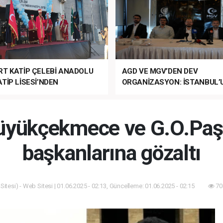
RT KATİP ÇELEBİ ANADOLU
AGD VE MGV’DEN DEV
TİP LİSESİ’NDEN
ORGANİZASYON: İSTANBUL’
ANLI MUHTEŞEM
FETHİ’NİN 573. YILI COŞKUY
ET TÖRENİ!
KUTLANACAK!
Büyükçekmece ve G.O.Paş
başkanlarına gözaltı
itesi) - Web Sitesi | 01.06.2025 - 02:13, Güncelleme: 01.06.2025 - 02:15
70