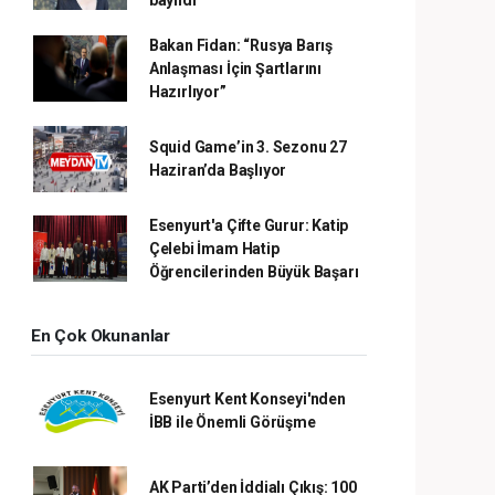
Bakan Fidan: “Rusya Barış
Anlaşması İçin Şartlarını
Hazırlıyor”
Squid Game’in 3. Sezonu 27
Haziran’da Başlıyor
Esenyurt'a Çifte Gurur: Katip
Çelebi İmam Hatip
Öğrencilerinden Büyük Başarı
En Çok Okunanlar
Esenyurt Kent Konseyi'nden
İBB ile Önemli Görüşme
AK Parti’den İddialı Çıkış: 100