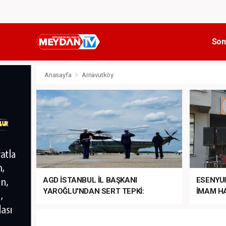
Son
Anasayfa
Arnavutköy
AGD İSTANBUL İL BAŞKANI
ESENYU
YAROĞLU'NDAN SERT TEPKİ:
İMAM HA
“NATO’NUN ÜLKEMİZDE İŞİ NE?”
MEHTER
MEZUNİY