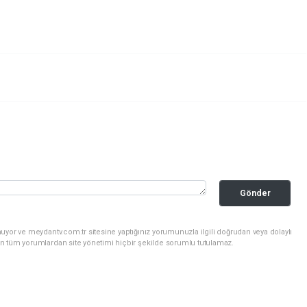
Gönder
uyor ve meydantv.com.tr sitesine yaptığınız yorumunuzla ilgili doğrudan veya dolaylı
n tüm yorumlardan site yönetimi hiçbir şekilde sorumlu tutulamaz.