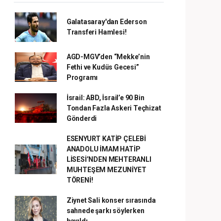
Galatasaray'dan Ederson
Transferi Hamlesi!
AGD-MGV’den “Mekke’nin
Fethi ve Kudüs Gecesi”
Programı
İsrail: ABD, İsrail’e 90 Bin
Tondan Fazla Askeri Teçhizat
Gönderdi
ESENYURT KATİP ÇELEBİ
ANADOLU İMAM HATİP
LİSESİ’NDEN MEHTERANLI
MUHTEŞEM MEZUNİYET
TÖRENİ!
Ziynet Sali konser sırasında
sahnede şarkı söylerken
bayıldı