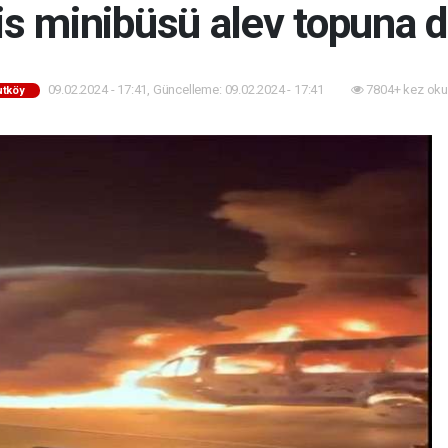
is minibüsü alev topuna 
09.02.2024 - 17:41, Güncelleme: 09.02.2024 - 17:41
7804+ kez oku
utköy