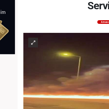
Serv
Arnav