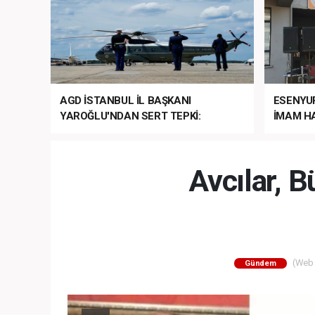
AGD İSTANBUL İL BAŞKANI
ESENYU
YAROĞLU'NDAN SERT TEPKİ:
İMAM HA
“NATO’NUN ÜLKEMİZDE İŞİ NE?”
MEHTER
MEZUNİY
Avcılar, 
(Web S
Gündem