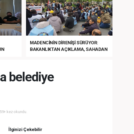
MADENCİNİN DİRENİŞİ SÜRÜYOR:
UN
BAKANLIKTAN AÇIKLAMA, SAHADAN
LA
MÜDAHALE HABERİ GELDİ!
a belediye
59+ kez okundu.
İlginizi Çekebilir