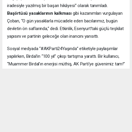
iradesiyle yazılmış bir başarı hikâyesi” olarak tanımladı.
Başörtüsü yasaklarının kalkması
gibi kazanımları vurgulayan
Çoban, “O gün yasaklarla mücadele eden bacılarımız, bugün
devletin ön saflarında,” dedi. Etkinlik, Esenyurt’taki güçlü teşkilat
yapısını ve partinin geleceğe olan inancını yansıttı.
Sosyal medyada “#AKParti24Yaşında” etiketiyle paylaşımlar
yapılırken, Birdal’ın “100 yıl” çıkışı tartışma yarattı. Bir kullanıcı,
“Muammer Birdal’ın enerjisi müthiş, AK Parti’ye güvenimiz tam!”
derken, bir diğeri, “100 yıl iddialı, ama millet desteklerse neden
olmasın?” yorumunu yaptı.
#AK Parti
#Esenyurt
#Muammer Birdal
#Togay Çoban
#24. yıl kutlaması
#Recep Tayyip Erdoğan
#Necmi Kadıoğlu