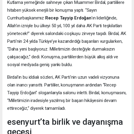
Kutlama yemeğinde sahneye çıkan Muammer Birdal, partililere
hitaben yüksek enerjili bir konuşma yaptı. “Sayın
Cumhurbaşkanımız
Recep Tayyip Erdoğan
’ın liderliğinde,
Allah’ın izniyle bu ülkeyi 50 yıl, 100 yıl daha AK Parti teşkilatları
yönetecek!” diyerek salondaki coşkuyu zirveye taşıdı. Birdal, AK
Parti’nin 24 yılda Türkiye’ye kazandırdığı başarıları vurgularken,
“Daha yeni başlıyoruz. Milletimizin desteğiyle durmaksızın
çalışacağız,” dedi. Konuşma, partililerden büyük alkış aldı ve
sosyal medyada geniş yankı buldu.
Birdal’ın bu iddialı sözleri, AK Parti’nin uzun vadeli vizyonuna
olan inancı yansıttı. Partililer, konuşmanın ardından “Recep
Tayyip Erdoğan” sloganlarıyla salonu inletti. Birdal, konuşmasını,
“Milletimizin iradesiyle yazılmış bir başarı hikâyesini devam
ettireceğiz,” diyerek tamamladı.
esenyurt’ta birlik ve dayanışma
gecesi