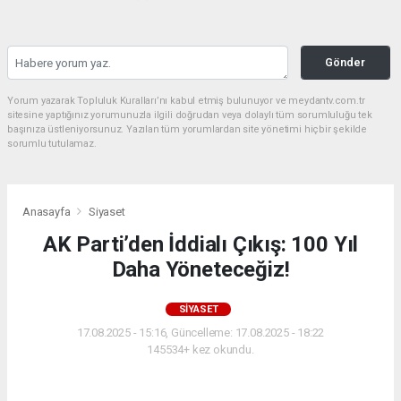
Gönder
Yorum yazarak Topluluk Kuralları’nı kabul etmiş bulunuyor ve meydantv.com.tr
sitesine yaptığınız yorumunuzla ilgili doğrudan veya dolaylı tüm sorumluluğu tek
başınıza üstleniyorsunuz. Yazılan tüm yorumlardan site yönetimi hiçbir şekilde
sorumlu tutulamaz.
Anasayfa
Siyaset
AK Parti’den İddialı Çıkış: 100 Yıl
Daha Yöneteceğiz!
SIYASET
17.08.2025 - 15:16, Güncelleme: 17.08.2025 - 18:22
145534+ kez okundu.