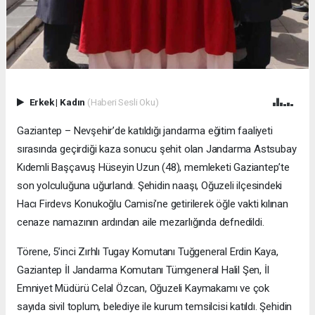
Erkek
|
Kadın
(Haberi Sesli Oku)
Gaziantep – Nevşehir’de katıldığı jandarma eğitim faaliyeti
sırasında geçirdiği kaza sonucu şehit olan Jandarma Astsubay
Kıdemli Başçavuş Hüseyin Uzun (48), memleketi Gaziantep’te
son yolculuğuna uğurlandı. Şehidin naaşı, Oğuzeli ilçesindeki
Hacı Firdevs Konukoğlu Camisi’ne getirilerek öğle vakti kılınan
cenaze namazının ardından aile mezarlığında defnedildi.
Törene, 5’inci Zırhlı Tugay Komutanı Tuğgeneral Erdin Kaya,
Gaziantep İl Jandarma Komutanı Tümgeneral Halil Şen, İl
Emniyet Müdürü Celal Özcan, Oğuzeli Kaymakamı ve çok
sayıda sivil toplum, belediye ile kurum temsilcisi katıldı. Şehidin