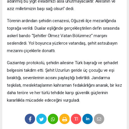
adanmış bu yiğit evladımızı asla unutmayacaktır. Ailesinin ve
aziz milletimizin başı sağ olsun” dedi.
Törenin ardından şehidin cenazesi, Oğuzeli ilçe mezarlığında
toprağa verildi. Dualar eşliğinde gerçekleştirilen defin sırasında
askerî bando “Şehitler Ölmez Vatan Bölünmez” marşını
seslendirdi. Yol boyunca yüzlerce vatandaş, şehit astsubayın
mezarını çiçeklerle donattı.
Gaziantep protokolü, şehidin ailesine Türk bayrağı ve şehadet
belgesini takdim etti. Şehit Uzun’un geride üç çocuğu ve eşi
bıraktığı, sevenlerinin acısını paylaştığı belirtildi. Jandarma
teşkilatı, meslektaşlarının kahraman fedakârlığını anarak, bir kez
daha teröre ve her türlü tehdide karşı güvenlik güçlerinin
kararlılıkla mücadele edeceğini vurguladı.