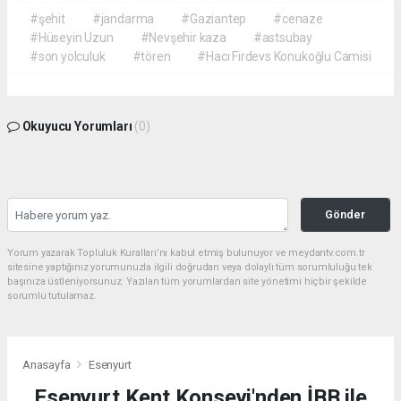
#şehit
#jandarma
#Gaziantep
#cenaze
#Hüseyin Uzun
#Nevşehir kaza
#astsubay
#son yolculuk
#tören
#Hacı Firdevs Konukoğlu Camisi
Okuyucu Yorumları
(0)
Gönder
Yorum yazarak Topluluk Kuralları’nı kabul etmiş bulunuyor ve meydantv.com.tr
sitesine yaptığınız yorumunuzla ilgili doğrudan veya dolaylı tüm sorumluluğu tek
başınıza üstleniyorsunuz. Yazılan tüm yorumlardan site yönetimi hiçbir şekilde
sorumlu tutulamaz.
Anasayfa
Esenyurt
Esenyurt Kent Konseyi'nden İBB ile