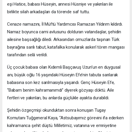
eşi Hatice, babası Hüseyin, annesi Hüsniye ve yakınları ile
birlikte silah arkadaşları da törende saf tuttu.
Cenaze namazını, İl Müftü Yardımcısı Ramazan Yıldırım kıldırdı.
Namaz boyunca cami avlusunu dolduran vatandaşlar, şehidin
ailesine başsağlığı diledi. Arkasından omuzlarda taşınan Türk
bayrağına sarılı tabut, katafalka konularak askerî tören mangası
tarafından selâ verildi.
Üç çocuk babası olan Kıdemli Başçavuş Uzun’un en duygusal
anı, büyük oğlu 16 yaşındaki Hüseyin Efe’nin tabuta sarılarak
babasına son kez sarılmasıyla yaşandı. Genç Hüseyin Efe,
“Babam benim kahramanımdı” diyerek gözyaşı döktü. Aile
fertleri ve yakınları, bu anlarda güçlükle ayakta durabildi.
Şehidin özgeçmişi okunduktan sonra konuşan Tugay
Komutanı Tuğgeneral Kaya, “Astsubayımız görevini ifa ederken
kahramanca şehit düştü. Milletimiz, vatanına ve emniyetine