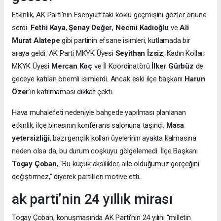
Etkinlik, AK Parti’nin Esenyurt’taki köklü geçmişini gözler önüne
serdi.
Fethi Kaya
,
Şenay Değer
,
Necmi Kadıoğlu
ve
Ali
Murat Alatepe
gibi partinin efsane isimleri, kutlamada bir
araya geldi. AK Parti MKYK Üyesi
Seyithan İzsiz
, Kadın Kolları
MKYK Üyesi
Mercan Koç
ve İl Koordinatörü
İlker Gürbüz
de
geceye katılan önemli isimlerdi. Ancak eski ilçe başkanı
Harun
Özer
’in katılmaması dikkat çekti.
Hava muhalefeti nedeniyle bahçede yapılması planlanan
etkinlik, ilçe binasının konferans salonuna taşındı.
Masa
yetersizliği
, bazı gençlik kolları üyelerinin ayakta kalmasına
neden olsa da, bu durum coşkuyu gölgelemedi. İlçe Başkanı
Togay Çoban
, “Bu küçük aksilikler, aile olduğumuz gerçeğini
değiştirmez,” diyerek partilileri motive etti.
ak parti’nin 24 yıllık mirası
Togay Çoban, konuşmasında AK Parti’nin 24 yılını “milletin