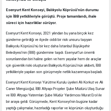
Esenyurt Kent Konseyi, Balıkyolu Köprüsü'nün durumu
için İBB yetkilileriyle görüştü. Proje tamamlandı, ihale
süreci için hazırlıklar sürüyor.
Esenyurt Kent Konseyi, 2021 yılından bu yana birçok kez
gündeme getirdiği ve ilçede ciddi bir risk unsuru taşıyan
Balıkyolu Köprüsü’nü bir kez daha İstanbul Büyükşehir
Belediyesi’nin (İBB) gündemine taşıdı. Esenyurt’un önemli
sorunlarından biri haline gelen ve hem yayalar hem de araçlar
için güvenlik riski oluşturan Balıkyolu Köprüsü’nün akıbeti, İBB
yetkilileriyle yapılan son görüşmeyle netlik kazanmaya başladı.
Esenyurt Kent Konseyi Yürütme Kurulu üyeleri Ali Korkut ve Ali
Caner Mengüoğul, İBB Altyapı Projeler Şube Müdürü Ulaş Sunar
ve İBB Altyapı Yatırımları Şube Müdür Yardımcısı Murat Erol ile
bir araya geldi. Görüşmede, Kent Konseyi'nin bugüne kadar
yaptığı çalışmalar, hazırladığı raporlar ve köprünün oluşturduğu