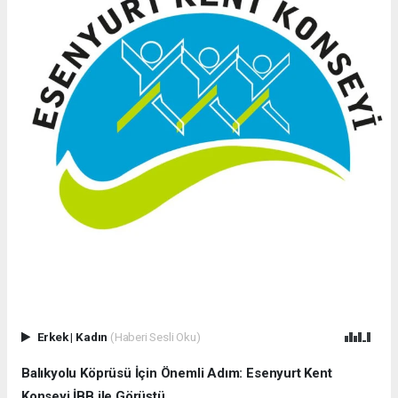
Erkek
|
Kadın
(Haberi Sesli Oku)
Balıkyolu Köprüsü İçin Önemli Adım: Esenyurt Kent
Konseyi İBB ile Görüştü