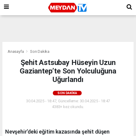
Anasayfa
Son Dakika
Şehit Astsubay Hüseyin Uzun
Gaziantep’te Son Yolculuğuna
Uğurlandı
SON DAKIKA
30.04.2025 - 18:47, Güncelleme: 30.04.2025 - 18:47
4383+ kez okundu.
Nevşehir’deki eğitim kazasında şehit düşen