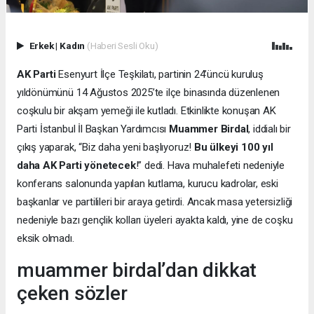
Erkek
|
Kadın
(Haberi Sesli Oku)
AK Parti
Esenyurt İlçe Teşkilatı, partinin 24’üncü kuruluş
yıldönümünü 14 Ağustos 2025’te ilçe binasında düzenlenen
coşkulu bir akşam yemeği ile kutladı. Etkinlikte konuşan AK
Parti İstanbul İl Başkan Yardımcısı
Muammer Birdal
, iddialı bir
çıkış yaparak, “Biz daha yeni başlıyoruz!
Bu ülkeyi 100 yıl
daha AK Parti yönetecek
!” dedi. Hava muhalefeti nedeniyle
konferans salonunda yapılan kutlama, kurucu kadrolar, eski
başkanlar ve partilileri bir araya getirdi. Ancak masa yetersizliği
nedeniyle bazı gençlik kolları üyeleri ayakta kaldı, yine de coşku
eksik olmadı.
muammer birdal’dan dikkat
çeken sözler