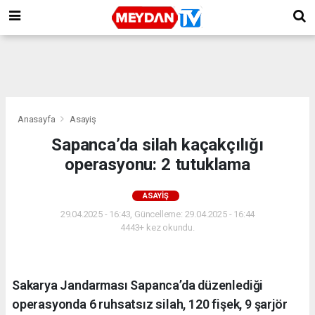
Anasayfa
Asayiş
Sapanca’da silah kaçakçılığı
operasyonu: 2 tutuklama
ASAYIŞ
29.04.2025 - 16:43, Güncelleme: 29.04.2025 - 16:44
4443+ kez okundu.
Sakarya Jandarması Sapanca’da düzenlediği
operasyonda 6 ruhsatsız silah, 120 fişek, 9 şarjör