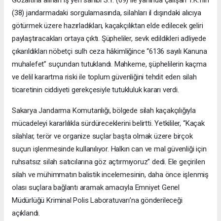
(38) jandarmadaki sorgulamasında, silahları il dışındaki alıcıya
götürmek üzere hazırladıkları, kaçakçılıktan elde edilecek geliri
paylaştıracakları ortaya çıktı. Şüpheliler, sevk edildikleri adliyede
çıkarıldıkları nöbetçi sulh ceza hâkimliğince “6136 sayılı Kanuna
muhalefet” suçundan tutuklandı. Mahkeme, şüphelilerin kaçma
ve delil karartma riski ile toplum güvenliğini tehdit eden silah
ticaretinin ciddiyeti gerekçesiyle tutukluluk kararı verdi.
Sakarya Jandarma Komutanlığı, bölgede silah kaçakçılığıyla
mücadeleyi kararlılıkla sürdüreceklerini belirtti. Yetkililer, “Kaçak
silahlar, terör ve organize suçlar başta olmak üzere birçok
suçun işlenmesinde kullanılıyor. Halkın can ve mal güvenliği için
ruhsatsız silah satıcılarına göz açtırmıyoruz” dedi. Ele geçirilen
silah ve mühimmatın balistik incelemesinin, daha önce işlenmiş
olası suçlara bağlantı aramak amacıyla Emniyet Genel
Müdürlüğü Kriminal Polis Laboratuvarı’na gönderileceği
açıklandı.