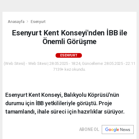
Anasayfa
Esenyurt
Esenyurt Kent Konseyi'nden İBB ile
Önemli Görüşme
ESENYURT
(Web Sitesi) - Web Sitesi | 28.05.2025 - 18:24, Güncelleme: 28.05.2025 - 22:11
7139+ kez okundu.
Esenyurt Kent Konseyi, Balıkyolu Köprüsü'nün
durumu için İBB yetkilileriyle görüştü. Proje
tamamlandı, ihale süreci için hazırlıklar sürüyor.
ABONE OL