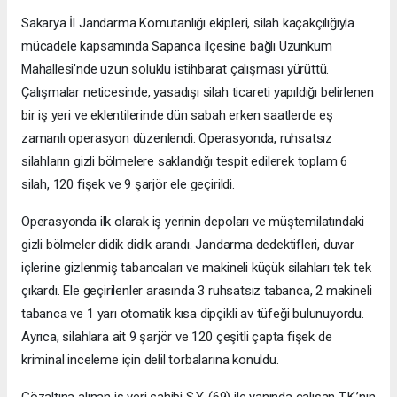
Sakarya İl Jandarma Komutanlığı ekipleri, silah kaçakçılığıyla
mücadele kapsamında Sapanca ilçesine bağlı Uzunkum
Mahallesi’nde uzun soluklu istihbarat çalışması yürüttü.
Çalışmalar neticesinde, yasadışı silah ticareti yapıldığı belirlenen
bir iş yeri ve eklentilerinde dün sabah erken saatlerde eş
zamanlı operasyon düzenlendi. Operasyonda, ruhsatsız
silahların gizli bölmelere saklandığı tespit edilerek toplam 6
silah, 120 fişek ve 9 şarjör ele geçirildi.
Operasyonda ilk olarak iş yerinin depoları ve müştemilatındaki
gizli bölmeler didik didik arandı. Jandarma dedektifleri, duvar
içlerine gizlenmiş tabancaları ve makineli küçük silahları tek tek
çıkardı. Ele geçirilenler arasında 3 ruhsatsız tabanca, 2 makineli
tabanca ve 1 yarı otomatik kısa dipçikli av tüfeği bulunuyordu.
Ayrıca, silahlara ait 9 şarjör ve 120 çeşitli çapta fişek de
kriminal inceleme için delil torbalarına konuldu.
Gözaltına alınan iş yeri sahibi S.Y. (69) ile yanında çalışan T.K.’nın