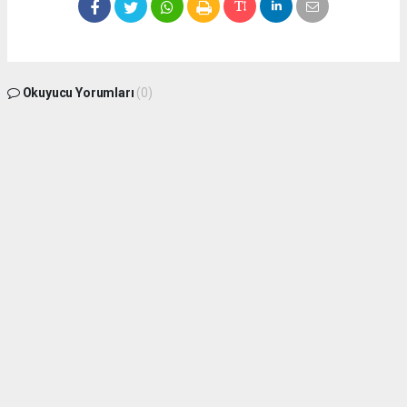
Okuyucu Yorumları
(0)
Gönder
Yorum yazarak Topluluk Kuralları’nı kabul etmiş bulunuyor ve meydantv.com.tr
sitesine yaptığınız yorumunuzla ilgili doğrudan veya dolaylı tüm sorumluluğu tek
başınıza üstleniyorsunuz. Yazılan tüm yorumlardan site yönetimi hiçbir şekilde
sorumlu tutulamaz.
Anasayfa
Siyaset
AK Parti’den İddialı Çıkış: 100 Yıl
Daha Yöneteceğiz!