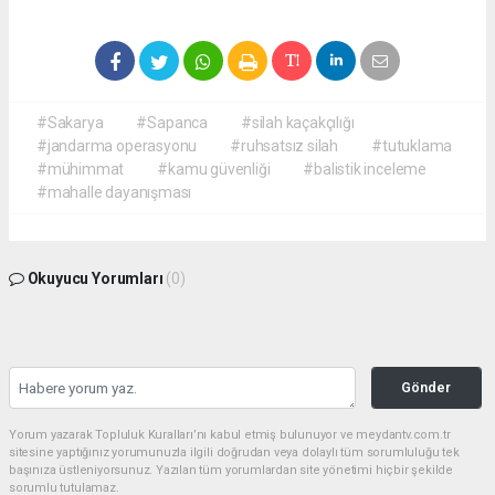
#Sakarya
#Sapanca
#silah kaçakçılığı
#jandarma operasyonu
#ruhsatsız silah
#tutuklama
#mühimmat
#kamu güvenliği
#balistik inceleme
#mahalle dayanışması
Okuyucu Yorumları
(0)
Gönder
Yorum yazarak Topluluk Kuralları’nı kabul etmiş bulunuyor ve meydantv.com.tr
sitesine yaptığınız yorumunuzla ilgili doğrudan veya dolaylı tüm sorumluluğu tek
başınıza üstleniyorsunuz. Yazılan tüm yorumlardan site yönetimi hiçbir şekilde
sorumlu tutulamaz.