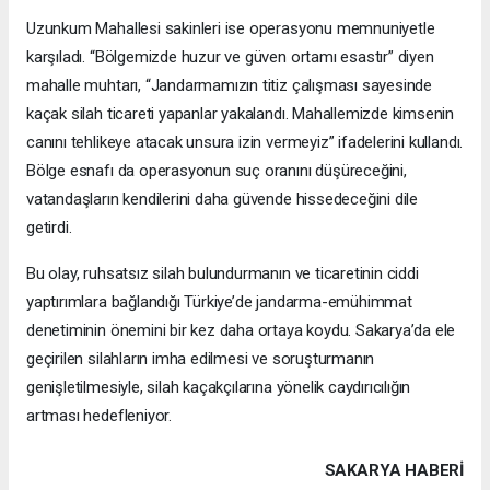
Uzunkum Mahallesi sakinleri ise operasyonu memnuniyetle
karşıladı. “Bölgemizde huzur ve güven ortamı esastır” diyen
mahalle muhtarı, “Jandarmamızın titiz çalışması sayesinde
kaçak silah ticareti yapanlar yakalandı. Mahallemizde kimsenin
canını tehlikeye atacak unsura izin vermeyiz” ifadelerini kullandı.
Bölge esnafı da operasyonun suç oranını düşüreceğini,
vatandaşların kendilerini daha güvende hissedeceğini dile
getirdi.
Bu olay, ruhsatsız silah bulundurmanın ve ticaretinin ciddi
yaptırımlara bağlandığı Türkiye’de jandarma-emühimmat
denetiminin önemini bir kez daha ortaya koydu. Sakarya’da ele
geçirilen silahların imha edilmesi ve soruşturmanın
genişletilmesiyle, silah kaçakçılarına yönelik caydırıcılığın
artması hedefleniyor.
SAKARYA HABERİ