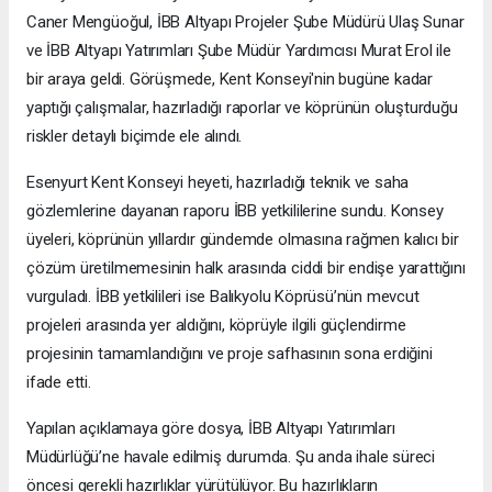
Caner Mengüoğul, İBB Altyapı Projeler Şube Müdürü Ulaş Sunar
ve İBB Altyapı Yatırımları Şube Müdür Yardımcısı Murat Erol ile
bir araya geldi. Görüşmede, Kent Konseyi'nin bugüne kadar
yaptığı çalışmalar, hazırladığı raporlar ve köprünün oluşturduğu
riskler detaylı biçimde ele alındı.
Esenyurt Kent Konseyi heyeti, hazırladığı teknik ve saha
gözlemlerine dayanan raporu İBB yetkililerine sundu. Konsey
üyeleri, köprünün yıllardır gündemde olmasına rağmen kalıcı bir
çözüm üretilmemesinin halk arasında ciddi bir endişe yarattığını
vurguladı. İBB yetkilileri ise Balıkyolu Köprüsü’nün mevcut
projeleri arasında yer aldığını, köprüyle ilgili güçlendirme
projesinin tamamlandığını ve proje safhasının sona erdiğini
ifade etti.
Yapılan açıklamaya göre dosya, İBB Altyapı Yatırımları
Müdürlüğü’ne havale edilmiş durumda. Şu anda ihale süreci
öncesi gerekli hazırlıklar yürütülüyor. Bu hazırlıkların