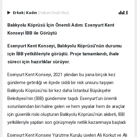
Erkek
|
Kadın
(Haberi Sesli Oku)
Balıkyolu Köprüsü İçin Önemli Adım: Esenyurt Kent
Konseyi İBB ile Görüştü
Esenyurt Kent Konseyi, Balıkyolu Köprüsü'nün durumu
için İBB yetkilileriyle görüştü. Proje tamamlandı, ihale
süreci için hazırlıklar sürüyor.
Esenyurt Kent Konseyi, 2021 yılından bu yana birçok kez
gündeme getirdiği ve ilçede ciddi bir risk unsuru taşıyan
Balıkyolu Köprüsü’nü bir kez daha İstanbul Büyükşehir
Belediyesi’nin (İBB) gündemine taşıdı. Esenyurt’un önemli
sorunlarından biri haline gelen ve hem yayalar hem de araçlar
için güvenlik riski oluşturan Balıkyolu Köprüsü’nün akıbeti, İBB
yetkilileriyle yapılan son görüşmeyle netlik kazanmaya başladı.
Esenyurt Kent Konseyi Yürütme Kurulu üyeleri Ali Korkut ve Ali