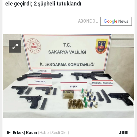
ele geçirdi; 2 şüpheli tutuklandı.
ABONE OL
Erkek
|
Kadın
(Haberi Sesli Oku)