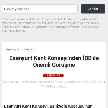
Gönder
Yorum yazarak Topluluk Kuralları’nı kabul etmiş bulunuyor ve meydantv.com.tr
sitesine yaptığınız yorumunuzla ilgili doğrudan veya dolaylı tüm sorumluluğu tek
başınıza üstleniyorsunuz. Yazılan tüm yorumlardan site yönetimi hiçbir şekilde
sorumlu tutulamaz.
Anasayfa
Esenyurt
Esenyurt Kent Konseyi'nden İBB ile
Önemli Görüşme
ESENYURT
(Web Sitesi) - Web Sitesi | 28.05.2025 - 18:24, Güncelleme: 28.05.2025 - 22:11
7143+ kez okundu.
Esenyurt Kent Konseyi, Balıkyolu Köprüsü'nün