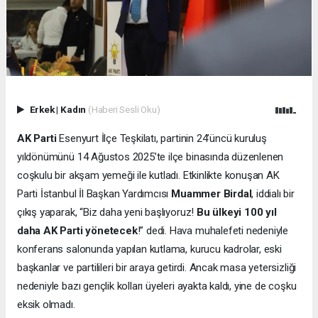
Erkek
|
Kadın
(Haberi Sesli Oku)
AK Parti
Esenyurt İlçe Teşkilatı, partinin 24’üncü kuruluş
yıldönümünü 14 Ağustos 2025’te ilçe binasında düzenlenen
coşkulu bir akşam yemeği ile kutladı. Etkinlikte konuşan AK
Parti İstanbul İl Başkan Yardımcısı
Muammer Birdal
, iddialı bir
çıkış yaparak, “Biz daha yeni başlıyoruz!
Bu ülkeyi 100 yıl
daha AK Parti yönetecek
!” dedi. Hava muhalefeti nedeniyle
konferans salonunda yapılan kutlama, kurucu kadrolar, eski
başkanlar ve partilileri bir araya getirdi. Ancak masa yetersizliği
nedeniyle bazı gençlik kolları üyeleri ayakta kaldı, yine de coşku
eksik olmadı.