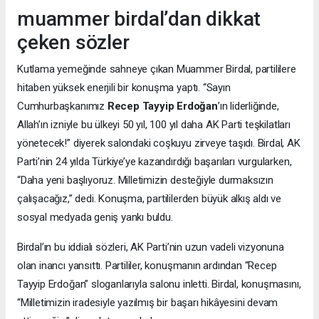
muammer birdal’dan dikkat
çeken sözler
Kutlama yemeğinde sahneye çıkan Muammer Birdal, partililere
hitaben yüksek enerjili bir konuşma yaptı. “Sayın
Cumhurbaşkanımız
Recep Tayyip Erdoğan
’ın liderliğinde,
Allah’ın izniyle bu ülkeyi 50 yıl, 100 yıl daha AK Parti teşkilatları
yönetecek!” diyerek salondaki coşkuyu zirveye taşıdı. Birdal, AK
Parti’nin 24 yılda Türkiye’ye kazandırdığı başarıları vurgularken,
“Daha yeni başlıyoruz. Milletimizin desteğiyle durmaksızın
çalışacağız,” dedi. Konuşma, partililerden büyük alkış aldı ve
sosyal medyada geniş yankı buldu.
Birdal’ın bu iddialı sözleri, AK Parti’nin uzun vadeli vizyonuna
olan inancı yansıttı. Partililer, konuşmanın ardından “Recep
Tayyip Erdoğan” sloganlarıyla salonu inletti. Birdal, konuşmasını,
“Milletimizin iradesiyle yazılmış bir başarı hikâyesini devam