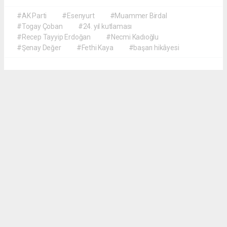
#AK Parti
#Esenyurt
#Muammer Birdal
#Togay Çoban
#24. yıl kutlaması
#Recep Tayyip Erdoğan
#Necmi Kadıoğlu
#Şenay Değer
#Fethi Kaya
#başarı hikâyesi
Okuyucu Yorumları
(0)
Gönder
Yorum yazarak Topluluk Kuralları’nı kabul etmiş bulunuyor ve meydantv.com.tr
sitesine yaptığınız yorumunuzla ilgili doğrudan veya dolaylı tüm sorumluluğu tek
başınıza üstleniyorsunuz. Yazılan tüm yorumlardan site yönetimi hiçbir şekilde
sorumlu tutulamaz.