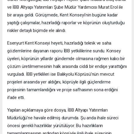
ve İBB Altyapı Yatırımları Şube Müdür Yardımcısı Murat Erol ile
bir araya geldi. Görüşmede, Kent Konseyi'nin bugüne kadar
yaptığı çalışmalar, hazırladığı raporlar ve köprünün oluşturduğu
riskler detaylı biçimde ele alındı.
Esenyurt Kent Konseyi heyeti, hazırladığı teknik ve saha
gözlemlerine dayanan raporu İBB yetkililerine sundu. Konsey
üyeleri, köprünün yıllardır gündemde olmasına rağmen kalıcı bir
çözüm üretilmemesinin halk arasında ciddi bir endişe yarattığını
vurguladı. İBB yetkilileri ise Balıkyolu Köprüsü’nün mevcut
projeleri arasında yer aldığını, köprüyle ilgili güçlendirme
projesinin tamamlandığını ve proje safhasının sona erdiğini
ifade etti.
Yapılan açıklamaya göre dosya, İBB Altyapı Yatırımları
Müdürlüğü’ne havale edilmiş durumda. Şu anda ihale süreci
öncesi gerekli hazırlıklar yürütülüyor. Bu hazırlıkların
tamamlanmasının ardından köprüyle ilgili ihale sürecinin