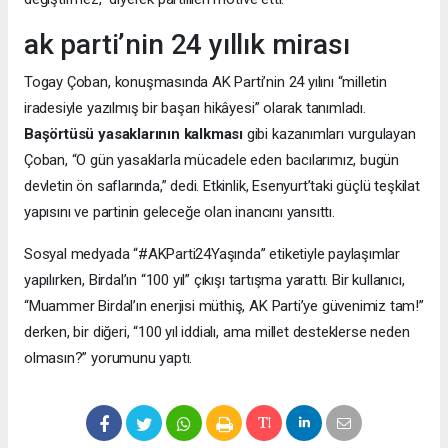
ak parti’nin 24 yıllık mirası
Togay Çoban, konuşmasında AK Parti’nin 24 yılını “milletin
iradesiyle yazılmış bir başarı hikâyesi” olarak tanımladı.
Başörtüsü yasaklarının kalkması
gibi kazanımları vurgulayan
Çoban, “O gün yasaklarla mücadele eden bacılarımız, bugün
devletin ön saflarında,” dedi. Etkinlik, Esenyurt’taki güçlü teşkilat
yapısını ve partinin geleceğe olan inancını yansıttı.
Sosyal medyada “#AKParti24Yaşında” etiketiyle paylaşımlar
yapılırken, Birdal’ın “100 yıl” çıkışı tartışma yarattı. Bir kullanıcı,
“Muammer Birdal’ın enerjisi müthiş, AK Parti’ye güvenimiz tam!”
derken, bir diğeri, “100 yıl iddialı, ama millet desteklerse neden
olmasın?” yorumunu yaptı.