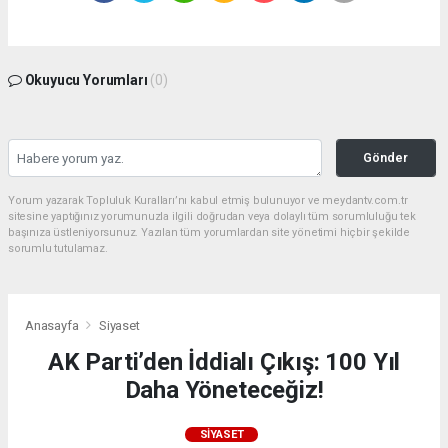
Okuyucu Yorumları
(0)
Gönder
Yorum yazarak Topluluk Kuralları’nı kabul etmiş bulunuyor ve meydantv.com.tr
sitesine yaptığınız yorumunuzla ilgili doğrudan veya dolaylı tüm sorumluluğu tek
başınıza üstleniyorsunuz. Yazılan tüm yorumlardan site yönetimi hiçbir şekilde
sorumlu tutulamaz.
Anasayfa
Siyaset
AK Parti’den İddialı Çıkış: 100 Yıl
Daha Yöneteceğiz!
SIYASET