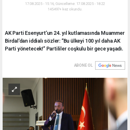
17.08.2025 - 15:16, Güncelleme: 17.08.2025 - 18:22
145497+ kez okundu.
AK Parti Esenyurt’un 24. yıl kutlamasında Muammer
Birdal’dan iddialı sözler: “Bu ülkeyi 100 yıl daha AK
Parti yönetecek!” Partililer coşkulu bir gece yaşadı.
ABONE OL