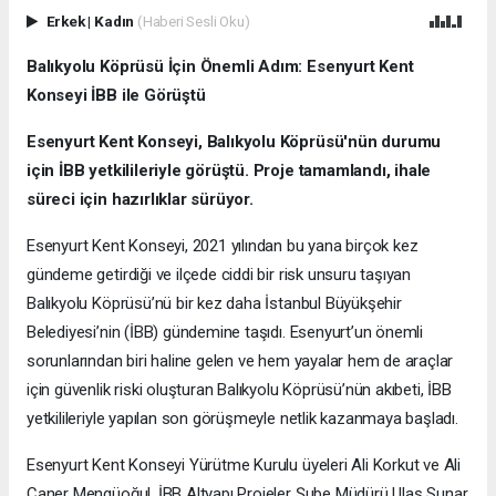
Erkek
|
Kadın
(Haberi Sesli Oku)
Balıkyolu Köprüsü İçin Önemli Adım: Esenyurt Kent
Konseyi İBB ile Görüştü
Esenyurt Kent Konseyi, Balıkyolu Köprüsü'nün durumu
için İBB yetkilileriyle görüştü. Proje tamamlandı, ihale
süreci için hazırlıklar sürüyor.
Esenyurt Kent Konseyi, 2021 yılından bu yana birçok kez
gündeme getirdiği ve ilçede ciddi bir risk unsuru taşıyan
Balıkyolu Köprüsü’nü bir kez daha İstanbul Büyükşehir
Belediyesi’nin (İBB) gündemine taşıdı. Esenyurt’un önemli
sorunlarından biri haline gelen ve hem yayalar hem de araçlar
için güvenlik riski oluşturan Balıkyolu Köprüsü’nün akıbeti, İBB
yetkilileriyle yapılan son görüşmeyle netlik kazanmaya başladı.
Esenyurt Kent Konseyi Yürütme Kurulu üyeleri Ali Korkut ve Ali
Caner Mengüoğul, İBB Altyapı Projeler Şube Müdürü Ulaş Sunar