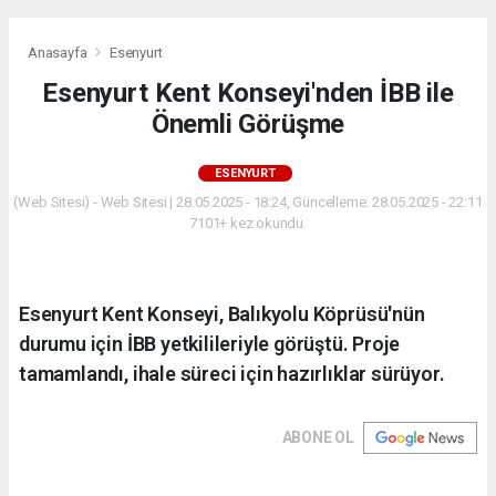
Anasayfa
Esenyurt
Esenyurt Kent Konseyi'nden İBB ile
Önemli Görüşme
ESENYURT
(Web Sitesi) - Web Sitesi | 28.05.2025 - 18:24, Güncelleme: 28.05.2025 - 22:11
7101+ kez okundu.
Esenyurt Kent Konseyi, Balıkyolu Köprüsü'nün
durumu için İBB yetkilileriyle görüştü. Proje
tamamlandı, ihale süreci için hazırlıklar sürüyor.
ABONE OL