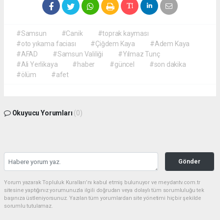
#Samsun
#Canik
#toprak kayması
#oto yıkama faciası
#Çiğdem Kaya
#Adem Kaya
#AFAD
#Samsun Valiliği
#Yılmaz Tunç
#Ali Yerlikaya
#haber
#güncel
#son dakika
#ölüm
#afet
Okuyucu Yorumları
(0)
Gönder
Yorum yazarak Topluluk Kuralları’nı kabul etmiş bulunuyor ve meydantv.com.tr
sitesine yaptığınız yorumunuzla ilgili doğrudan veya dolaylı tüm sorumluluğu tek
başınıza üstleniyorsunuz. Yazılan tüm yorumlardan site yönetimi hiçbir şekilde
sorumlu tutulamaz.