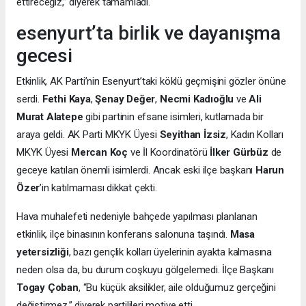
ettireceğiz,” diyerek tamamladı.
esenyurt’ta birlik ve dayanışma
gecesi
Etkinlik, AK Parti’nin Esenyurt’taki köklü geçmişini gözler önüne
serdi.
Fethi Kaya
,
Şenay Değer
,
Necmi Kadıoğlu
ve
Ali
Murat Alatepe
gibi partinin efsane isimleri, kutlamada bir
araya geldi. AK Parti MKYK Üyesi
Seyithan İzsiz
, Kadın Kolları
MKYK Üyesi
Mercan Koç
ve İl Koordinatörü
İlker Gürbüz
de
geceye katılan önemli isimlerdi. Ancak eski ilçe başkanı
Harun
Özer
’in katılmaması dikkat çekti.
Hava muhalefeti nedeniyle bahçede yapılması planlanan
etkinlik, ilçe binasının konferans salonuna taşındı.
Masa
yetersizliği
, bazı gençlik kolları üyelerinin ayakta kalmasına
neden olsa da, bu durum coşkuyu gölgelemedi. İlçe Başkanı
Togay Çoban
, “Bu küçük aksilikler, aile olduğumuz gerçeğini
değiştirmez,” diyerek partilileri motive etti.