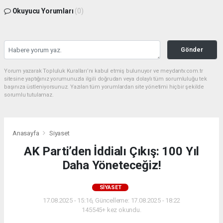
Okuyucu Yorumları
(0)
Gönder
Yorum yazarak Topluluk Kuralları’nı kabul etmiş bulunuyor ve meydantv.com.tr
sitesine yaptığınız yorumunuzla ilgili doğrudan veya dolaylı tüm sorumluluğu tek
başınıza üstleniyorsunuz. Yazılan tüm yorumlardan site yönetimi hiçbir şekilde
sorumlu tutulamaz.
Anasayfa
Siyaset
AK Parti’den İddialı Çıkış: 100 Yıl
Daha Yöneteceğiz!
SIYASET
17.08.2025 - 15:16, Güncelleme: 17.08.2025 - 18:22
145545+ kez okundu.