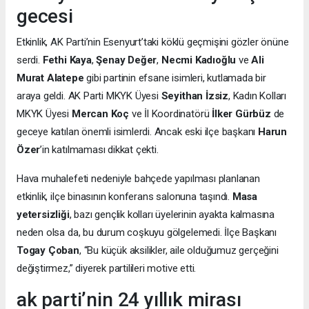
gecesi
Etkinlik, AK Parti’nin Esenyurt’taki köklü geçmişini gözler önüne
serdi.
Fethi Kaya
,
Şenay Değer
,
Necmi Kadıoğlu
ve
Ali
Murat Alatepe
gibi partinin efsane isimleri, kutlamada bir
araya geldi. AK Parti MKYK Üyesi
Seyithan İzsiz
, Kadın Kolları
MKYK Üyesi
Mercan Koç
ve İl Koordinatörü
İlker Gürbüz
de
geceye katılan önemli isimlerdi. Ancak eski ilçe başkanı
Harun
Özer
’in katılmaması dikkat çekti.
Hava muhalefeti nedeniyle bahçede yapılması planlanan
etkinlik, ilçe binasının konferans salonuna taşındı.
Masa
yetersizliği
, bazı gençlik kolları üyelerinin ayakta kalmasına
neden olsa da, bu durum coşkuyu gölgelemedi. İlçe Başkanı
Togay Çoban
, “Bu küçük aksilikler, aile olduğumuz gerçeğini
değiştirmez,” diyerek partilileri motive etti.
ak parti’nin 24 yıllık mirası