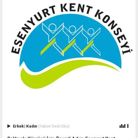
Erkek
|
Kadın
(Haberi Sesli Oku)