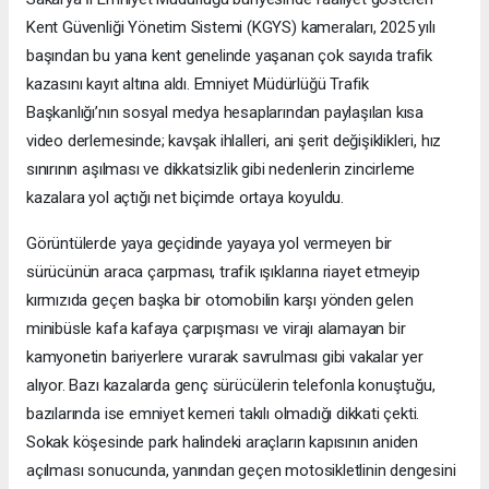
Kent Güvenliği Yönetim Sistemi (KGYS) kameraları, 2025 yılı
başından bu yana kent genelinde yaşanan çok sayıda trafik
kazasını kayıt altına aldı. Emniyet Müdürlüğü Trafik
Başkanlığı’nın sosyal medya hesaplarından paylaşılan kısa
video derlemesinde; kavşak ihlalleri, ani şerit değişiklikleri, hız
sınırının aşılması ve dikkatsizlik gibi nedenlerin zincirleme
kazalara yol açtığı net biçimde ortaya koyuldu.
Görüntülerde yaya geçidinde yayaya yol vermeyen bir
sürücünün araca çarpması, trafik ışıklarına riayet etmeyip
kırmızıda geçen başka bir otomobilin karşı yönden gelen
minibüsle kafa kafaya çarpışması ve virajı alamayan bir
kamyonetin bariyerlere vurarak savrulması gibi vakalar yer
alıyor. Bazı kazalarda genç sürücülerin telefonla konuştuğu,
bazılarında ise emniyet kemeri takılı olmadığı dikkati çekti.
Sokak köşesinde park halindeki araçların kapısının aniden
açılması sonucunda, yanından geçen motosikletlinin dengesini