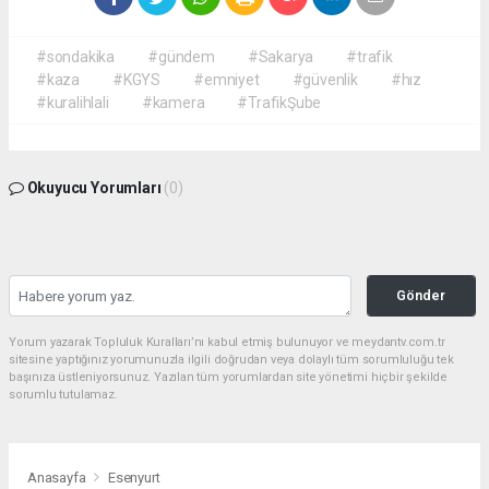
#sondakika
#gündem
#Sakarya
#trafik
#kaza
#KGYS
#emniyet
#güvenlik
#hız
#kuralihlali
#kamera
#TrafikŞube
Okuyucu Yorumları
(0)
Gönder
Yorum yazarak Topluluk Kuralları’nı kabul etmiş bulunuyor ve meydantv.com.tr
sitesine yaptığınız yorumunuzla ilgili doğrudan veya dolaylı tüm sorumluluğu tek
başınıza üstleniyorsunuz. Yazılan tüm yorumlardan site yönetimi hiçbir şekilde
sorumlu tutulamaz.
Anasayfa
Esenyurt