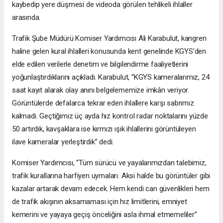
kaybedip yere düşmesi de videoda görülen tehlikeli ihlaller
arasında.
Trafik Şube Müdürü Komiser Yardımcısı Ali Karabulut, kangren
haline gelen kural ihlalleri konusunda kent genelinde KGYS’den
elde edilen verilerle denetim ve bilgilendirme faaliyetlerini
yoğunlaştırdıklarını açıkladı. Karabulut, “KGYS kameralarımız, 24
saat kayıt alarak olay anını belgelememize imkân veriyor.
Görüntülerde defalarca tekrar eden ihlallere karşı sabrımız
kalmadı. Geçtiğimiz üç ayda hız kontrol radar noktalarını yüzde
50 artırdık, kavşaklara ise kırmızı ışık ihlallerini görüntüleyen
ilave kameralar yerleştirdik” dedi.
Komiser Yardımcısı, “Tüm sürücü ve yayalarımızdan talebimiz,
trafik kurallarına harfiyen uymaları. Aksi halde bu görüntüler gibi
kazalar artarak devam edecek. Hem kendi can güvenlikleri hem
de trafik akışının aksamaması için hız limitlerini, emniyet
kemerini ve yayaya geçiş önceliğini asla ihmal etmemeliler”