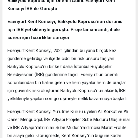
Balıkyolu Köprüsü İçin Önemli Adım: Esenyurt Kent
Konseyi İBB ile Görüştü
Esenyurt Kent Konseyi, Balıkyolu Köprüsü'nün durumu
için İBB yetkilileriyle görüştü. Proje tamamlandı, ihale
süreci için hazırlıklar sürüyor.
Esenyurt Kent Konseyi, 2021 yılından bu yana birçok kez
gündeme getirdiği ve ilçede ciddi bir risk unsuru taşıyan
Balıkyolu Köprüsü’nü bir kez daha İstanbul Büyükşehir
Belediyesi’nin (İBB) gündemine taşıdı. Esenyurt’un önemli
sorunlarından biri haline gelen ve hem yayalar hem de araçlar
için güvenlik riski oluşturan Balıkyolu Köprüsü’nün akıbeti, İBB
yetkilileriyle yapılan son görüşmeyle netlik kazanmaya başladı.
Esenyurt Kent Konseyi Yürütme Kurulu üyeleri Ali Korkut ve Ali
Caner Mengüoğul, İBB Altyapı Projeler Şube Müdürü Ulaş Sunar
ve İBB Altyapı Yatırımları Şube Müdür Yardımcısı Murat Erol ile
bir araya geldi. Görüşmede, Kent Konseyi'nin bugüne kadar