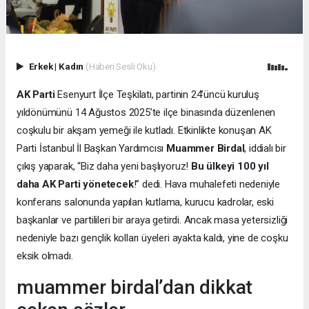
Erkek
|
Kadın
(Haberi Sesli Oku)
AK Parti
Esenyurt İlçe Teşkilatı, partinin 24’üncü kuruluş
yıldönümünü 14 Ağustos 2025’te ilçe binasında düzenlenen
coşkulu bir akşam yemeği ile kutladı. Etkinlikte konuşan AK
Parti İstanbul İl Başkan Yardımcısı
Muammer Birdal
, iddialı bir
çıkış yaparak, “Biz daha yeni başlıyoruz!
Bu ülkeyi 100 yıl
daha AK Parti yönetecek
!” dedi. Hava muhalefeti nedeniyle
konferans salonunda yapılan kutlama, kurucu kadrolar, eski
başkanlar ve partilileri bir araya getirdi. Ancak masa yetersizliği
nedeniyle bazı gençlik kolları üyeleri ayakta kaldı, yine de coşku
eksik olmadı.
muammer birdal’dan dikkat