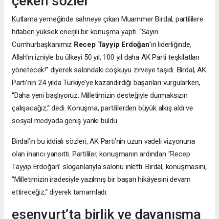
çeken sözler
Kutlama yemeğinde sahneye çıkan Muammer Birdal, partililere
hitaben yüksek enerjili bir konuşma yaptı. “Sayın
Cumhurbaşkanımız
Recep Tayyip Erdoğan
’ın liderliğinde,
Allah’ın izniyle bu ülkeyi 50 yıl, 100 yıl daha AK Parti teşkilatları
yönetecek!” diyerek salondaki coşkuyu zirveye taşıdı. Birdal, AK
Parti’nin 24 yılda Türkiye’ye kazandırdığı başarıları vurgularken,
“Daha yeni başlıyoruz. Milletimizin desteğiyle durmaksızın
çalışacağız,” dedi. Konuşma, partililerden büyük alkış aldı ve
sosyal medyada geniş yankı buldu.
Birdal’ın bu iddialı sözleri, AK Parti’nin uzun vadeli vizyonuna
olan inancı yansıttı. Partililer, konuşmanın ardından “Recep
Tayyip Erdoğan” sloganlarıyla salonu inletti. Birdal, konuşmasını,
“Milletimizin iradesiyle yazılmış bir başarı hikâyesini devam
ettireceğiz,” diyerek tamamladı.
esenyurt’ta birlik ve dayanışma