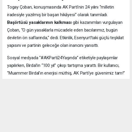
Togay Çoban, konuşmasında AK Parti’nin 24 yılını “milletin
iradesiyle yazılmış bir başarı hikâyesi” olarak tanımladı.
Başörtüsü yasaklarının kalkması
gibi kazanımları vurgulayan
Çoban, “O gün yasaklarla mücadele eden bacılarımız, bugün
devletin ön saflarında,” dedi. Etkinlik, Esenyurt’taki güçlü teşkilat
yapısını ve partinin geleceğe olan inancını yansıttı.
Sosyal medyada “#AKParti24Yaşında” etiketiyle paylaşımlar
yapılırken, Birdal’ın “100 yıl” çıkışı tartışma yarattı. Bir kullanıcı,
“Muammer Birdal’ın enerjisi müthiş, AK Parti’ye güvenimiz tam!”
derken, bir diğeri, “100 yıl iddialı, ama millet desteklerse neden
olmasın?” yorumunu yaptı.
#AK Parti
#Esenyurt
#Muammer Birdal
#Togay Çoban
#24. yıl kutlaması