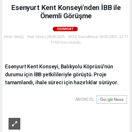
Esenyurt Kent Konseyi'nden İBB ile
Önemli Görüşme
ESENYURT
(Web Sitesi) - Web Sitesi | 28.05.2025 - 18:24, Güncelleme: 28.05.2025 - 22:11
7145+ kez okundu.
Esenyurt Kent Konseyi, Balıkyolu Köprüsü'nün
durumu için İBB yetkilileriyle görüştü. Proje
tamamlandı, ihale süreci için hazırlıklar sürüyor.
ABONE OL