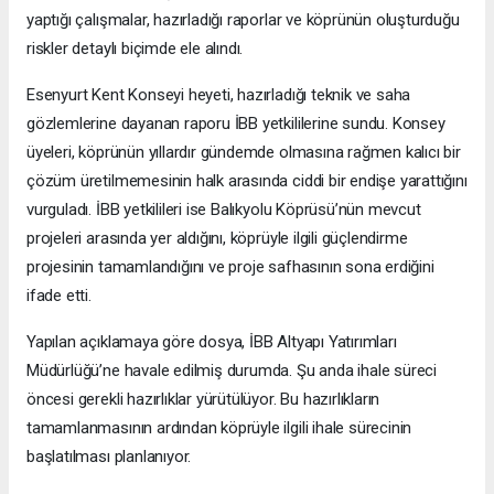
yaptığı çalışmalar, hazırladığı raporlar ve köprünün oluşturduğu
riskler detaylı biçimde ele alındı.
Esenyurt Kent Konseyi heyeti, hazırladığı teknik ve saha
gözlemlerine dayanan raporu İBB yetkililerine sundu. Konsey
üyeleri, köprünün yıllardır gündemde olmasına rağmen kalıcı bir
çözüm üretilmemesinin halk arasında ciddi bir endişe yarattığını
vurguladı. İBB yetkilileri ise Balıkyolu Köprüsü’nün mevcut
projeleri arasında yer aldığını, köprüyle ilgili güçlendirme
projesinin tamamlandığını ve proje safhasının sona erdiğini
ifade etti.
Yapılan açıklamaya göre dosya, İBB Altyapı Yatırımları
Müdürlüğü’ne havale edilmiş durumda. Şu anda ihale süreci
öncesi gerekli hazırlıklar yürütülüyor. Bu hazırlıkların
tamamlanmasının ardından köprüyle ilgili ihale sürecinin
başlatılması planlanıyor.