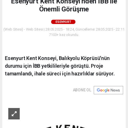
Esenyurt Kent Konseyi'nden İBB ile
Önemli Görüşme
ESENYURT
(Web Sitesi) - Web Sitesi | 28.05.2025 - 18:24, Güncelleme: 28.05.2025 - 22:11
7103+ kez okundu.
Esenyurt Kent Konseyi, Balıkyolu Köprüsü'nün
durumu için İBB yetkilileriyle görüştü. Proje
tamamlandı, ihale süreci için hazırlıklar sürüyor.
ABONE OL