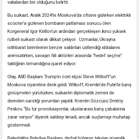
vakalardan biri olduğunu belirtti.
Bu suikast, Aralık 2024’te Moskova’da ofisine giderken elektrikli
scooter’a gizlenen bombanın patlaması sonucu ölen
Korgeneral Igor Kirillov’un ardından gerçekleşen ikinci yüksek
rütbeli suikast olarak dikkat çekiyor . Uzmanlar, Ukrayna
istihbarat birimlerinin benzer saldırıları üstlendiği iddialarını
anımsatırken, savaşın fiili aktörleri arasında “hedef seçme”
taktiğinin tırmandığına işaret ediyor.
Olay, ABD Başkanı Trump’ın özel elçisi Steve Witkoff’un
Moskova ziyaretine denk geldi. Witkoff, Kremlin’de Putin’le barış
görüşmeleri yürütürken, suikastın diplomatik zemini de
derinden sarstığı yorumları yapıldı. Kremlin Sözcüsü Dmitriy
Peskov, “Bu tür provokasyonlar, uluslararası barış çabalarına
zarar veriyor” diyerek saldırıyı kınadı, ancak suçlamayı muhatap
göstermedi.
Balashikha Belediye Başkanı, derhal bölgeye takviye güvenlik