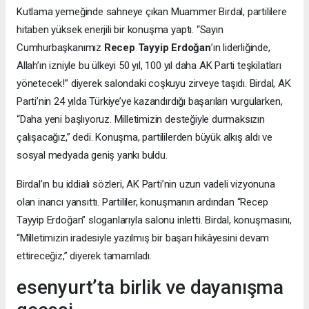
Kutlama yemeğinde sahneye çıkan Muammer Birdal, partililere
hitaben yüksek enerjili bir konuşma yaptı. “Sayın
Cumhurbaşkanımız
Recep Tayyip Erdoğan
’ın liderliğinde,
Allah’ın izniyle bu ülkeyi 50 yıl, 100 yıl daha AK Parti teşkilatları
yönetecek!” diyerek salondaki coşkuyu zirveye taşıdı. Birdal, AK
Parti’nin 24 yılda Türkiye’ye kazandırdığı başarıları vurgularken,
“Daha yeni başlıyoruz. Milletimizin desteğiyle durmaksızın
çalışacağız,” dedi. Konuşma, partililerden büyük alkış aldı ve
sosyal medyada geniş yankı buldu.
Birdal’ın bu iddialı sözleri, AK Parti’nin uzun vadeli vizyonuna
olan inancı yansıttı. Partililer, konuşmanın ardından “Recep
Tayyip Erdoğan” sloganlarıyla salonu inletti. Birdal, konuşmasını,
“Milletimizin iradesiyle yazılmış bir başarı hikâyesini devam
ettireceğiz,” diyerek tamamladı.
esenyurt’ta birlik ve dayanışma