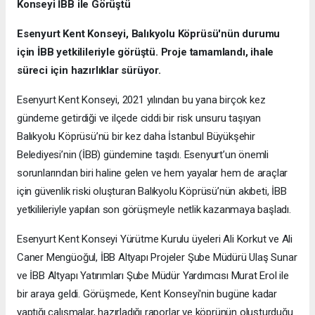
Konseyi İBB ile Görüştü
Esenyurt Kent Konseyi, Balıkyolu Köprüsü'nün durumu
için İBB yetkilileriyle görüştü. Proje tamamlandı, ihale
süreci için hazırlıklar sürüyor.
Esenyurt Kent Konseyi, 2021 yılından bu yana birçok kez
gündeme getirdiği ve ilçede ciddi bir risk unsuru taşıyan
Balıkyolu Köprüsü’nü bir kez daha İstanbul Büyükşehir
Belediyesi’nin (İBB) gündemine taşıdı. Esenyurt’un önemli
sorunlarından biri haline gelen ve hem yayalar hem de araçlar
için güvenlik riski oluşturan Balıkyolu Köprüsü’nün akıbeti, İBB
yetkilileriyle yapılan son görüşmeyle netlik kazanmaya başladı.
Esenyurt Kent Konseyi Yürütme Kurulu üyeleri Ali Korkut ve Ali
Caner Mengüoğul, İBB Altyapı Projeler Şube Müdürü Ulaş Sunar
ve İBB Altyapı Yatırımları Şube Müdür Yardımcısı Murat Erol ile
bir araya geldi. Görüşmede, Kent Konseyi'nin bugüne kadar
yaptığı çalışmalar, hazırladığı raporlar ve köprünün oluşturduğu