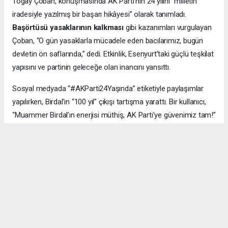
Togay Çoban, konuşmasında AK Parti’nin 24 yılını “milletin
iradesiyle yazılmış bir başarı hikâyesi” olarak tanımladı.
Başörtüsü yasaklarının kalkması
gibi kazanımları vurgulayan
Çoban, “O gün yasaklarla mücadele eden bacılarımız, bugün
devletin ön saflarında,” dedi. Etkinlik, Esenyurt’taki güçlü teşkilat
yapısını ve partinin geleceğe olan inancını yansıttı.
Sosyal medyada “#AKParti24Yaşında” etiketiyle paylaşımlar
yapılırken, Birdal’ın “100 yıl” çıkışı tartışma yarattı. Bir kullanıcı,
“Muammer Birdal’ın enerjisi müthiş, AK Parti’ye güvenimiz tam!”
derken, bir diğeri, “100 yıl iddialı, ama millet desteklerse neden
olmasın?” yorumunu yaptı.
#AK Parti
#Esenyurt
#Muammer Birdal
#Togay Çoban
#24. yıl kutlaması
#Recep Tayyip Erdoğan
#Necmi Kadıoğlu