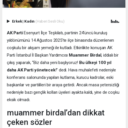
Erkek
|
Kadın
(Haberi Sesli Oku)
AK Parti
Esenyurt İlçe Teşkilatı, partinin 24’üncü kuruluş
yıldönümünü 14 Ağustos 2025’te ilçe binasında düzenlenen
coşkulu bir akşam yemeği ile kutladı. Etkinlikte konuşan AK
Parti İstanbul İl Başkan Yardımcısı
Muammer Birdal
, iddialı bir
çıkış yaparak, “Biz daha yeni başlıyoruz!
Bu ülkeyi 100 yıl
daha AK Parti yönetecek
!” dedi. Hava muhalefeti nedeniyle
konferans salonunda yapılan kutlama, kurucu kadrolar, eski
başkanlar ve partilileri bir araya getirdi. Ancak masa yetersizliği
nedeniyle bazı gençlik kolları üyeleri ayakta kaldı, yine de coşku
eksik olmadı.
muammer birdal’dan dikkat
çeken sözler