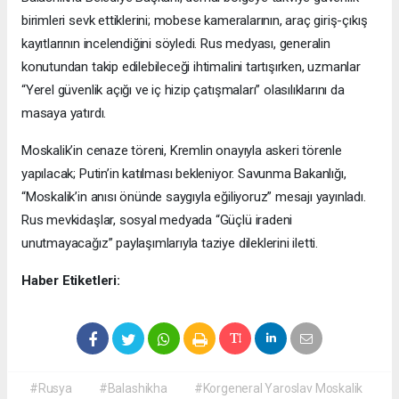
birimleri sevk ettiklerini; mobese kameralarının, araç giriş-çıkış
kayıtlarının incelendiğini söyledi. Rus medyası, generalin
konutundan takip edilebileceği ihtimalini tartışırken, uzmanlar
“Yerel güvenlik açığı ve iç hizip çatışmaları” olasılıklarını da
masaya yatırdı.
Moskalik’in cenaze töreni, Kremlin onayıyla askeri törenle
yapılacak; Putin’in katılması bekleniyor. Savunma Bakanlığı,
“Moskalik’in anısı önünde saygıyla eğiliyoruz” mesajı yayınladı.
Rus mevkidaşlar, sosyal medyada “Güçlü iradeni
unutmayacağız” paylaşımlarıyla taziye dileklerini iletti.
Haber Etiketleri:
#Rusya
#Balashikha
#Korgeneral Yaroslav Moskalik