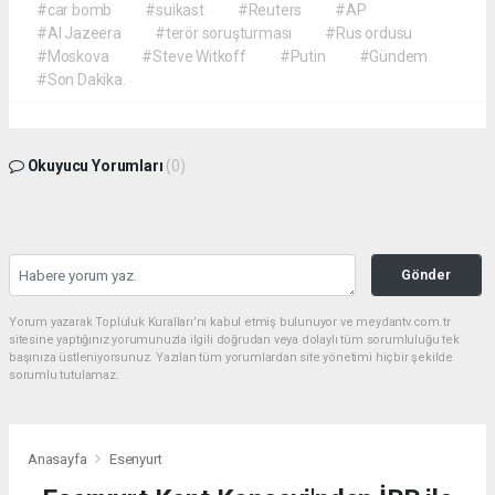
#car bomb
#suikast
#Reuters
#AP
#Al Jazeera
#terör soruşturması
#Rus ordusu
#Moskova
#Steve Witkoff
#Putin
#Gündem
#Son Dakika.
Okuyucu Yorumları
(0)
Gönder
Yorum yazarak Topluluk Kuralları’nı kabul etmiş bulunuyor ve meydantv.com.tr
sitesine yaptığınız yorumunuzla ilgili doğrudan veya dolaylı tüm sorumluluğu tek
başınıza üstleniyorsunuz. Yazılan tüm yorumlardan site yönetimi hiçbir şekilde
sorumlu tutulamaz.
Anasayfa
Esenyurt