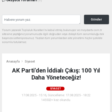
Okuyucu Yorumları
(0)
Gönder
Yorum yazarak Topluluk Kuralları’nı kabul etmiş bulunuyor ve meydantv.com.tr
sitesine yaptığınız yorumunuzla ilgili doğrudan veya dolaylı tüm sorumluluğu tek
başınıza üstleniyorsunuz. Yazılan tüm yorumlardan site yönetimi hiçbir şekilde
sorumlu tutulamaz.
Anasayfa
Siyaset
AK Parti’den İddialı Çıkış: 100 Yıl
Daha Yöneteceğiz!
SIYASET
17.08.2025 - 15:16, Güncelleme: 17.08.2025 - 18:22
145502+ kez okundu.