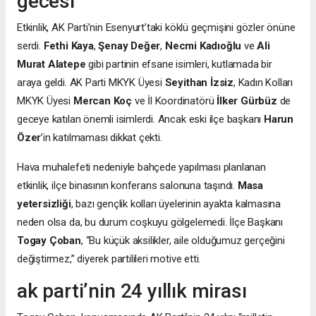
gecesi
Etkinlik, AK Parti’nin Esenyurt’taki köklü geçmişini gözler önüne
serdi.
Fethi Kaya
,
Şenay Değer
,
Necmi Kadıoğlu
ve
Ali
Murat Alatepe
gibi partinin efsane isimleri, kutlamada bir
araya geldi. AK Parti MKYK Üyesi
Seyithan İzsiz
, Kadın Kolları
MKYK Üyesi
Mercan Koç
ve İl Koordinatörü
İlker Gürbüz
de
geceye katılan önemli isimlerdi. Ancak eski ilçe başkanı
Harun
Özer
’in katılmaması dikkat çekti.
Hava muhalefeti nedeniyle bahçede yapılması planlanan
etkinlik, ilçe binasının konferans salonuna taşındı.
Masa
yetersizliği
, bazı gençlik kolları üyelerinin ayakta kalmasına
neden olsa da, bu durum coşkuyu gölgelemedi. İlçe Başkanı
Togay Çoban
, “Bu küçük aksilikler, aile olduğumuz gerçeğini
değiştirmez,” diyerek partilileri motive etti.
ak parti’nin 24 yıllık mirası