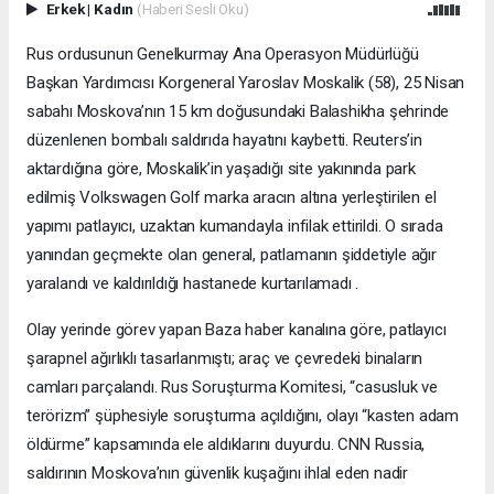
Erkek
|
Kadın
(Haberi Sesli Oku)
Rus ordusunun Genelkurmay Ana Operasyon Müdürlüğü
Başkan Yardımcısı Korgeneral Yaroslav Moskalik (58), 25 Nisan
sabahı Moskova’nın 15 km doğusundaki Balashikha şehrinde
düzenlenen bombalı saldırıda hayatını kaybetti. Reuters’in
aktardığına göre, Moskalik’in yaşadığı site yakınında park
edilmiş Volkswagen Golf marka aracın altına yerleştirilen el
yapımı patlayıcı, uzaktan kumandayla infilak ettirildi. O sırada
yanından geçmekte olan general, patlamanın şiddetiyle ağır
yaralandı ve kaldırıldığı hastanede kurtarılamadı .
Olay yerinde görev yapan Baza haber kanalına göre, patlayıcı
şarapnel ağırlıklı tasarlanmıştı; araç ve çevredeki binaların
camları parçalandı. Rus Soruşturma Komitesi, “casusluk ve
terörizm” şüphesiyle soruşturma açıldığını, olayı “kasten adam
öldürme” kapsamında ele aldıklarını duyurdu. CNN Russia,
saldırının Moskova’nın güvenlik kuşağını ihlal eden nadir