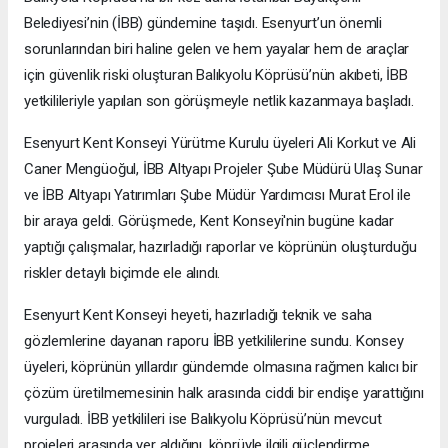
Belediyesi’nin (İBB) gündemine taşıdı. Esenyurt’un önemli
sorunlarından biri haline gelen ve hem yayalar hem de araçlar
için güvenlik riski oluşturan Balıkyolu Köprüsü’nün akıbeti, İBB
yetkilileriyle yapılan son görüşmeyle netlik kazanmaya başladı.
Esenyurt Kent Konseyi Yürütme Kurulu üyeleri Ali Korkut ve Ali
Caner Mengüoğul, İBB Altyapı Projeler Şube Müdürü Ulaş Sunar
ve İBB Altyapı Yatırımları Şube Müdür Yardımcısı Murat Erol ile
bir araya geldi. Görüşmede, Kent Konseyi'nin bugüne kadar
yaptığı çalışmalar, hazırladığı raporlar ve köprünün oluşturduğu
riskler detaylı biçimde ele alındı.
Esenyurt Kent Konseyi heyeti, hazırladığı teknik ve saha
gözlemlerine dayanan raporu İBB yetkililerine sundu. Konsey
üyeleri, köprünün yıllardır gündemde olmasına rağmen kalıcı bir
çözüm üretilmemesinin halk arasında ciddi bir endişe yarattığını
vurguladı. İBB yetkilileri ise Balıkyolu Köprüsü’nün mevcut
projeleri arasında yer aldığını, köprüyle ilgili güçlendirme