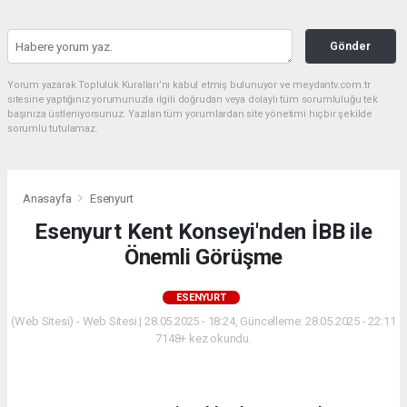
Gönder
Yorum yazarak Topluluk Kuralları’nı kabul etmiş bulunuyor ve meydantv.com.tr
sitesine yaptığınız yorumunuzla ilgili doğrudan veya dolaylı tüm sorumluluğu tek
başınıza üstleniyorsunuz. Yazılan tüm yorumlardan site yönetimi hiçbir şekilde
sorumlu tutulamaz.
Anasayfa
Esenyurt
Esenyurt Kent Konseyi'nden İBB ile
Önemli Görüşme
ESENYURT
(Web Sitesi) - Web Sitesi | 28.05.2025 - 18:24, Güncelleme: 28.05.2025 - 22:11
7148+ kez okundu.