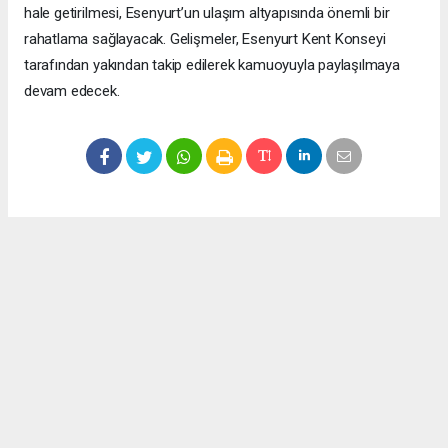
hale getirilmesi, Esenyurt’un ulaşım altyapısında önemli bir
rahatlama sağlayacak. Gelişmeler, Esenyurt Kent Konseyi
tarafından yakından takip edilerek kamuoyuyla paylaşılmaya
devam edecek.
Okuyucu Yorumları
(0)
Gönder
Yorum yazarak Topluluk Kuralları’nı kabul etmiş bulunuyor ve meydantv.com.tr
sitesine yaptığınız yorumunuzla ilgili doğrudan veya dolaylı tüm sorumluluğu tek
başınıza üstleniyorsunuz. Yazılan tüm yorumlardan site yönetimi hiçbir şekilde
sorumlu tutulamaz.