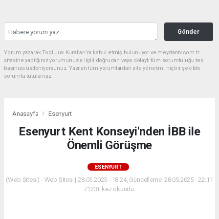
Gönder
Yorum yazarak Topluluk Kuralları’nı kabul etmiş bulunuyor ve meydantv.com.tr
sitesine yaptığınız yorumunuzla ilgili doğrudan veya dolaylı tüm sorumluluğu tek
başınıza üstleniyorsunuz. Yazılan tüm yorumlardan site yönetimi hiçbir şekilde
sorumlu tutulamaz.
Anasayfa
Esenyurt
Esenyurt Kent Konseyi'nden İBB ile
Önemli Görüşme
ESENYURT
(Web Sitesi) - Web Sitesi | 28.05.2025 - 18:24, Güncelleme: 28.05.2025 - 22:11
7123+ kez okundu.