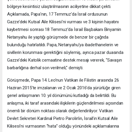
bölgeye kesintisiz ulaştırılmasının aciliyetine dikkat çekti.
Açıklamada, Papa’nın, 17 Temmuz’da İsrail ordusunun
Gazze’deki Kutsal Aile Kilisesi’ni vurması ve 3 kişinin hayatını
kaybetmesi sonrası 18 Temmuz’da İsrail Başbakanı Binyamin
Netanyahu ile yaptığı görüşmede de benzer bir çağrıda
bulunduğu hatırlatıldı. Papa, Netanyahu’ya ibadethanelerin ve
sivillerin korunması gerektiğini söylemiş, ayrıca pazar duasında
Gazze’deki Katolik cemaatine destek mesajı vererek, “Savaşın
barbarlığına derhal son verilmeli,” demişti.
Görüşmede, Papa 14. Leo’nun Vatikan ile Filistin arasında 26
Haziran 2015’te imzalanan ve 2 Ocak 2016’da yürürlüğe giren
genel anlaşmanın 10. yıl dönümünü kutladığı da belirtildi. Bu
anlaşma, iki taraf arasındaki ilişkilerin güçlendirilmesi açısından
önemli bir dönüm noktası olarak değerlendiriliyor. Vatikan
Devlet Sekreteri Kardinal Pietro Parolin’in, İsrail’in Kutsal Aile
Kilisesi’ni vurmasının “hata” olduğu yönündeki açıklamalarına