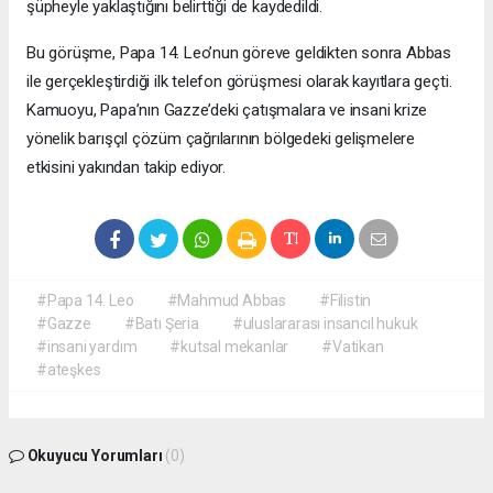
şüpheyle yaklaştığını belirttiği de kaydedildi.
Bu görüşme, Papa 14. Leo’nun göreve geldikten sonra Abbas
ile gerçekleştirdiği ilk telefon görüşmesi olarak kayıtlara geçti.
Kamuoyu, Papa’nın Gazze’deki çatışmalara ve insani krize
yönelik barışçıl çözüm çağrılarının bölgedeki gelişmelere
etkisini yakından takip ediyor.
#Papa 14. Leo
#Mahmud Abbas
#Filistin
#Gazze
#Batı Şeria
#uluslararası insancıl hukuk
#insani yardım
#kutsal mekanlar
#Vatikan
#ateşkes
Okuyucu Yorumları
(0)