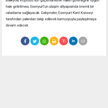
Balıkyolu Köprüsü’nün güçlendirilerek halkın güvenliğine uygun
hale getirilmesi, Esenyurt’un ulaşım altyapısında önemli bir
rahatlama sağlayacak. Gelişmeler, Esenyurt Kent Konseyi
tarafından yakından takip edilerek kamuoyuyla paylaşılmaya
devam edecek.
Okuyucu Yorumları
(0)
Gönder
Yorum yazarak Topluluk Kuralları’nı kabul etmiş bulunuyor ve meydantv.com.tr
sitesine yaptığınız yorumunuzla ilgili doğrudan veya dolaylı tüm sorumluluğu tek
başınıza üstleniyorsunuz. Yazılan tüm yorumlardan site yönetimi hiçbir şekilde
sorumlu tutulamaz.