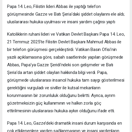
Papa 14. Leo, Filistin lideri Abbas ile yaptığı telefon
görüşmesinde Gazze ve Batı Şeria’daki şiddet olaylarını ele aldı;
uluslararası hukuka uyulması ve insani yardım çağrısı yaptı
Katoliklerin ruhani lideri ve Vatikan Devlet Başkanı Papa 14. Leo,
21 Temmuz 2025’te Filistin Devlet Başkanı Mahmud Abbas ile
bir telefon görüşmesi gerçekleştirdi. Vatikan Basın Ofisi’nin
yazılı açıklamasına göre, sabah saatlerinde yapılan görüşmede
Abbas, Papa’ya Gazze Şeridi’ndeki son gelişmeler ve Batı
Şeria’da artan şiddet olayları hakkında bilgi verdi. Papa,
görüşmede uluslararası insancıl hukuka tam saygı gösterilmesi
gerektiğini vurguladı ve siviller ile kutsal mekanların
korunmasının bir zorunluluk olduğunu belirtti. Ayrıca, ayrım
gözetmeksizin güç kullanımının ve halkın zorla göç
ettirilmesinin uluslararası hukuka aykırı olduğunu ifade etti.
Papa 14. Leo, Gazze’deki dramatik insani durum karşısında en
çok etkilenenlere yardım sağlanmasının ve insani yardımların