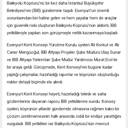
Balıkyolu Köprüsü’nü bir kez daha İstanbul Büyükşehir
Belediyesi’nin (İBB) gündemine taşıdı. Esenyurt’un önemli
sorunlarından biri haline gelen ve hem yayalar hem de araçlar
için güvenlik riski oluşturan Balıkyolu Köprüsü’nün akıbeti, İBB
yetkilileriyle yapılan son görüşmeyle netlik kazanmaya başladı.
Esenyurt Kent Konseyi Yürütme Kurulu üyeleri Ali Korkut ve Ali
Caner Mengüoğul, İBB Altyapı Projeler Şube Müdürü Ulaş Sunar
ve İBB Altyapı Yatırımları Şube Müdür Yardımcısı Murat Erol ile
bir araya geldi. Görüşmede, Kent Konseyi'nin bugüne kadar
yaptığı çalışmalar, hazırladığı raporlar ve köprünün oluşturduğu
riskler detaylı biçimde ele alındı.
Esenyurt Kent Konseyi heyeti, hazırladığı teknik ve saha
gözlemlerine dayanan raporu İBB yetkililerine sundu. Konsey
üyeleri, köprünün yıllardır gündemde olmasına rağmen kalıcı bir
çözüm üretilmemesinin halk arasında ciddi bir endişe yarattığını
vurguladı. İBB yetkilileri ise Balıkyolu Köprüsü’nün mevcut