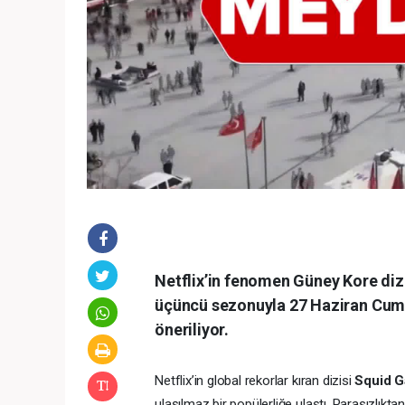
Netflix’in fenomen Güney Kore diz
üçüncü sezonuyla 27 Haziran Cuma gü
öneriliyor.
Netflix’in global rekorlar kıran dizisi
Squid 
ulaşılmaz bir popülerliğe ulaştı. Parasızlık