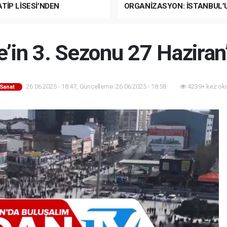
TİP LİSESİ’NDEN
ORGANİZASYON: İSTANBUL’
ANLI MUHTEŞEM
FETHİ’NİN 573. YILI COŞKUY
ET TÖRENİ!
KUTLANACAK!
’in 3. Sezonu 27 Haziran’
26.06.2025 - 18:47, Güncelleme: 26.06.2025 - 18:58
4239+ kez ok
-Sanat