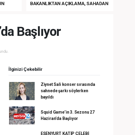
UN
BAKANLIKTAN AÇIKLAMA, SAHADAN
LA
MÜDAHALE HABERİ GELDİ!
da Başlıyor
undu.
İlginizi Çekebilir
Ziynet Sali konser sırasında
sahnede şarkı söylerken
bayıldı
Squid Game’in 3. Sezonu 27
Haziran’da Başlıyor
ESENYURT KATİP ÇELEBİ