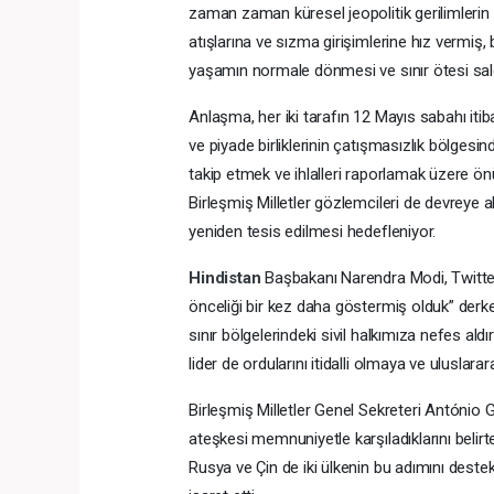
zaman zaman küresel jeopolitik gerilimlerin od
atışlarına ve sızma girişimlerine hız vermiş, 
yaşamın normale dönmesi ve sınır ötesi sal
Anlaşma, her iki tarafın 12 Mayıs sabahı itiba
ve piyade birliklerinin çatışmasızlık bölgesi
takip etmek ve ihlalleri raporlamak üzere ö
Birleşmiş Milletler gözlemcileri de devreye a
yeniden tesis edilmesi hedefleniyor.
Hindistan
Başbakanı Narendra Modi, Twitter’
önceliği bir kez daha göstermiş olduk” derk
sınır bölgelerindeki sivil halkımıza nefes aldı
lider de ordularını itidalli olmaya ve uluslar
Birleşmiş Milletler Genel Sekreteri António G
ateşkesi memnuniyetle karşıladıklarını belirter
Rusya ve Çin de iki ülkenin bu adımını deste