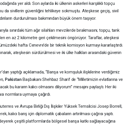
ağında yer aldı. Son aylarda iki ülkenin askerleri karşılıklı topçu
bu da sivillerin güvenliğini tehlikeye sokmuştu. Ateşkese geçiş, sivil
dırıların durdurulması bakımından büyük önem taşıyor.
rıyla sınırdaki tüm ağır silahları mevzilerde bırakmasını; topçu, tank
nden en az 2 kilometre geri çekilmesini öngörüyor. Taraflar, ateşkesi
nümüzdeki hafta Cenevre’de bir teknik komisyon kurmayı kararlaştırdı.
lınarak, ateşkesin sürdürülmesi ve iki ülke halkları arasındaki güvenin
dan yaptığı açıklamada, “Barışa ve komşuluk ilişkilerine verdiğimiz
en,
Pakistan
Başbakanı Shehbaz Sharif de “Milletimizin evlatlarına ve
racak bu kararın kalıcı olmasını diliyorum” mesajını paylaştı. Her iki
arası normlara uymaya çağırdı.
uterres ve Avrupa Birliği Dış İlişkiler Yüksek Temsilcisi Josep Borrell,
ek, kalıcı barış için diplomatik çabaların artırılması çağrısı yaptı.
kleyerek çeşitli platformlarda bölgesel barışa katkı sağlayacağına