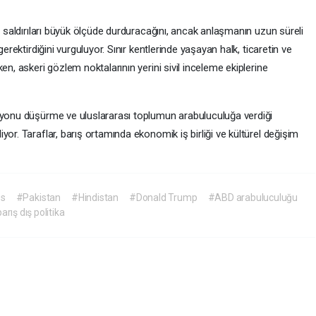
i saldırıları büyük ölçüde durduracağını, ancak anlaşmanın uzun süreli
gerektirdiğini vurguluyor. Sınır kentlerinde yaşayan halk, ticaretin ve
en, askeri gözlem noktalarının yerini sivil inceleme ekiplerine
iyonu düşürme ve uluslararası toplumun arabuluculuğa verdiği
or. Taraflar, barış ortamında ekonomik iş birliği ve kültürel değişim
es
#Pakistan
#Hindistan
#Donald Trump
#ABD arabuluculuğu
rış dış politika