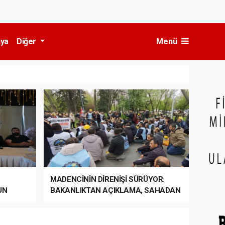
ya
Diğer
Menü
MADENCİNİN DİRENİŞİ SÜRÜYOR:
UN
BAKANLIKTAN AÇIKLAMA, SAHADAN
LA
MÜDAHALE HABERİ GELDİ!