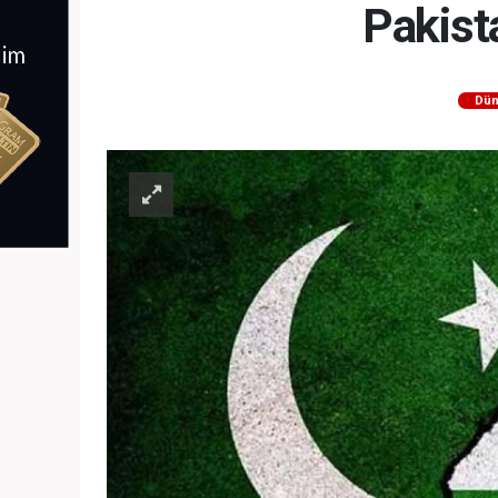
Pakista
Dün