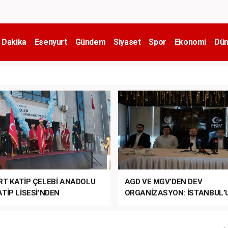
 Dakika
Esenyurt
Gündem
Siyaset
Spor
Ekonomi
Dün
RT KATİP ÇELEBİ ANADOLU
AGD VE MGV’DEN DEV
TİP LİSESİ’NDEN
ORGANİZASYON: İSTANBUL’
ANLI MUHTEŞEM
FETHİ’NİN 573. YILI COŞKUY
ET TÖRENİ!
KUTLANACAK!