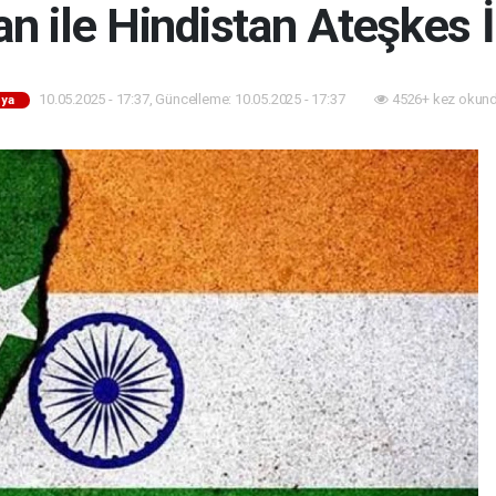
n ile Hindistan Ateşkes İ
10.05.2025 - 17:37, Güncelleme: 10.05.2025 - 17:37
4526+ kez okund
ya