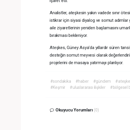
işaret etti.
Analistler, ateşkesin yakın vadede sınır ötes
istikrar için siyasi diyalog ve somut adımlar 
aile ziyaretlerinin yeniden başlamasını umark
bırakması bekleniyor.
Ateşkes, Güney Asya’da yıllardır süren tans
desteğin somut meyvesi olarak değerlendiriliy
projelerini de masaya yatırmayı planlıyor.
#sondakika
#haber
#gündem
#ateşk
#Keşmir
#uluslararası ilişkiler
#bölgesel ba
Okuyucu Yorumları
(0)