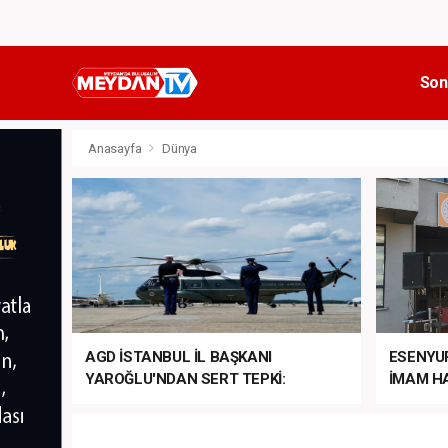
Son
Anasayfa
Dünya
AGD İSTANBUL İL BAŞKANI
ESENYU
YAROĞLU'NDAN SERT TEPKİ:
İMAM HA
“NATO’NUN ÜLKEMİZDE İŞİ NE?”
MEHTER
MEZUNİY