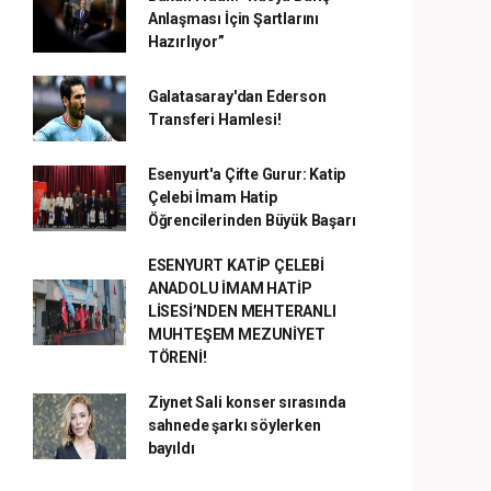
Anlaşması İçin Şartlarını
Hazırlıyor”
Galatasaray'dan Ederson
Transferi Hamlesi!
Esenyurt'a Çifte Gurur: Katip
Çelebi İmam Hatip
Öğrencilerinden Büyük Başarı
ESENYURT KATİP ÇELEBİ
ANADOLU İMAM HATİP
LİSESİ’NDEN MEHTERANLI
MUHTEŞEM MEZUNİYET
TÖRENİ!
Ziynet Sali konser sırasında
sahnede şarkı söylerken
bayıldı