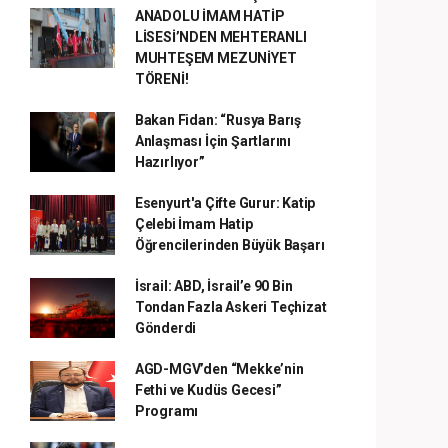
ANADOLU İMAM HATİP
LİSESİ’NDEN MEHTERANLI
MUHTEŞEM MEZUNİYET
TÖRENİ!
Bakan Fidan: “Rusya Barış
Anlaşması İçin Şartlarını
Hazırlıyor”
Esenyurt'a Çifte Gurur: Katip
Çelebi İmam Hatip
Öğrencilerinden Büyük Başarı
İsrail: ABD, İsrail’e 90 Bin
Tondan Fazla Askeri Teçhizat
Gönderdi
AGD-MGV’den “Mekke’nin
Fethi ve Kudüs Gecesi”
Programı