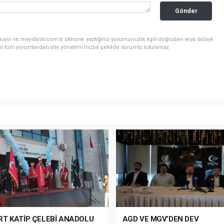
Gönder
uyor ve meydantv.com.tr sitesine yaptığınız yorumunuzla ilgili doğrudan veya dolaylı
n tüm yorumlardan site yönetimi hiçbir şekilde sorumlu tutulamaz.
RT KATİP ÇELEBİ ANADOLU
AGD VE MGV’DEN DEV