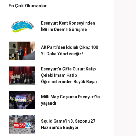
En Çok Okunanlar
Esenyurt Kent Konseyi'nden
İBB ile Önemli Görüşme
AK Parti’den İddialı Çıkış: 100
Yıl Daha Yöneteceğiz!
Esenyurt'a Çifte Gurur: Katip
Çelebi İmam Hatip
Öğrencilerinden Büyük Başarı
Milli Maç Coşkusu Esenyurt’ta
yaşandı
Squid Game’in 3. Sezonu 27
Haziran’da Başlıyor