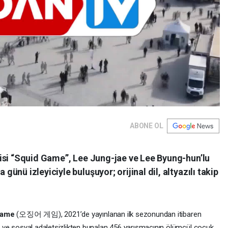
ABONE OL
isi “Squid Game”, Lee Jung-jae ve Lee Byung-hun’lu
nü izleyiciyle buluşuyor; orijinal dil, altyazılı takip
Game
(오징어 게임), 2021’de yayınlanan ilk sezonundan itibaren
tan ve sosyal adaletsizlikten bunalan 456 yarışmacının ölümcül çocuk