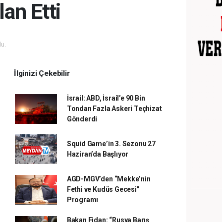
lan Etti
u.
İlginizi Çekebilir
İsrail: ABD, İsrail’e 90 Bin
Tondan Fazla Askeri Teçhizat
Gönderdi
Squid Game’in 3. Sezonu 27
Haziran’da Başlıyor
AGD-MGV’den “Mekke’nin
Fethi ve Kudüs Gecesi”
Programı
Bakan Fidan: “Rusya Barış