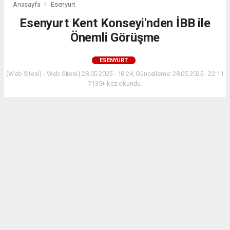
Anasayfa
Esenyurt
Esenyurt Kent Konseyi'nden İBB ile
Önemli Görüşme
ESENYURT
(Web Sitesi) - Web Sitesi | 28.05.2025 - 18:24, Güncelleme: 28.05.2025 - 22:11
7135+ kez okundu.
Esenyurt Kent Konseyi, Balıkyolu Köprüsü'nün
durumu için İBB yetkilileriyle görüştü. Proje
tamamlandı, ihale süreci için hazırlıklar sürüyor.
ABONE OL