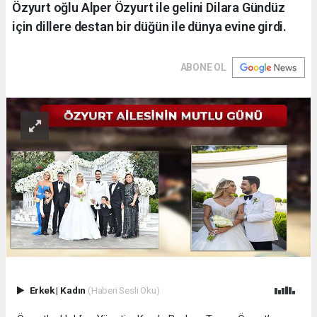
Özyurt oğlu Alper Özyurt ile gelini Dilara Gündüz
için dillere destan bir düğün ile dünya evine girdi.
ABONE OL
Erkek
|
Kadın
(Haberi Sesli Oku)