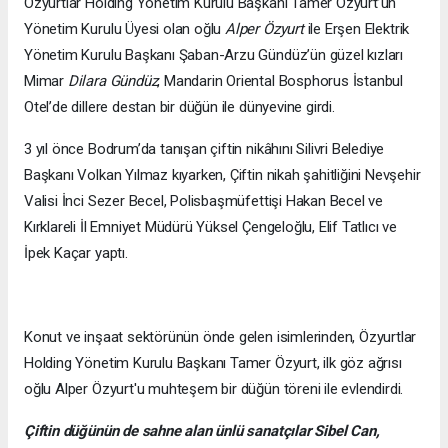
Özyurtlar Holding Yönetim Kurulu Başkanı Tamer Özyurt’un
Yönetim Kurulu Üyesi olan oğlu
Alper Özyurt
ile Erşen Elektrik
Yönetim Kurulu Başkanı Şaban-Arzu Gündüz’ün güzel kızları
Mimar
Dilara Gündüz
, Mandarin Oriental Bosphorus İstanbul
Otel’de dillere destan bir düğün ile dünyevine girdi.
3 yıl önce Bodrum’da tanışan çiftin nikâhını Silivri Belediye
Başkanı Volkan Yılmaz kıyarken, Çiftin nikah şahitliğini Nevşehir
Valisi İnci Sezer Becel, Polisbaşmüfettişi Hakan Becel ve
Kırklareli İl Emniyet Müdürü Yüksel Çengeloğlu, Elif Tatlıcı ve
İpek Kaçar yaptı.
Konut ve inşaat sektörünün önde gelen isimlerinden, Özyurtlar
Holding Yönetim Kurulu Başkanı Tamer Özyurt, ilk göz ağrısı
oğlu Alper Özyurt'u muhteşem bir düğün töreni ile evlendirdi.
Çiftin düğünün de sahne alan ünlü sanatçılar Sibel Can,