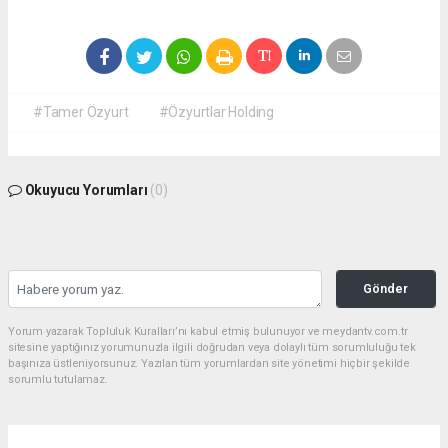
#Tamer Özyurt
#Özyurtlar Holding
Okuyucu Yorumları
(0)
Gönder
Yorum yazarak Topluluk Kuralları’nı kabul etmiş bulunuyor ve meydantv.com.tr
sitesine yaptığınız yorumunuzla ilgili doğrudan veya dolaylı tüm sorumluluğu tek
başınıza üstleniyorsunuz. Yazılan tüm yorumlardan site yönetimi hiçbir şekilde
sorumlu tutulamaz.