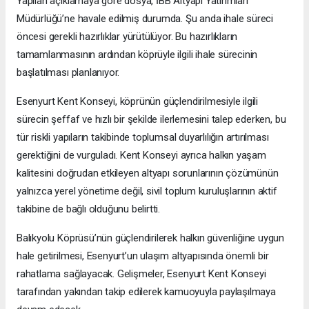
Yapılan açıklamaya göre dosya, İBB Altyapı Yatırımları
Müdürlüğü’ne havale edilmiş durumda. Şu anda ihale süreci
öncesi gerekli hazırlıklar yürütülüyor. Bu hazırlıkların
tamamlanmasının ardından köprüyle ilgili ihale sürecinin
başlatılması planlanıyor.
Esenyurt Kent Konseyi, köprünün güçlendirilmesiyle ilgili
sürecin şeffaf ve hızlı bir şekilde ilerlemesini talep ederken, bu
tür riskli yapıların takibinde toplumsal duyarlılığın artırılması
gerektiğini de vurguladı. Kent Konseyi ayrıca halkın yaşam
kalitesini doğrudan etkileyen altyapı sorunlarının çözümünün
yalnızca yerel yönetime değil, sivil toplum kuruluşlarının aktif
takibine de bağlı olduğunu belirtti.
Balıkyolu Köprüsü’nün güçlendirilerek halkın güvenliğine uygun
hale getirilmesi, Esenyurt’un ulaşım altyapısında önemli bir
rahatlama sağlayacak. Gelişmeler, Esenyurt Kent Konseyi
tarafından yakından takip edilerek kamuoyuyla paylaşılmaya