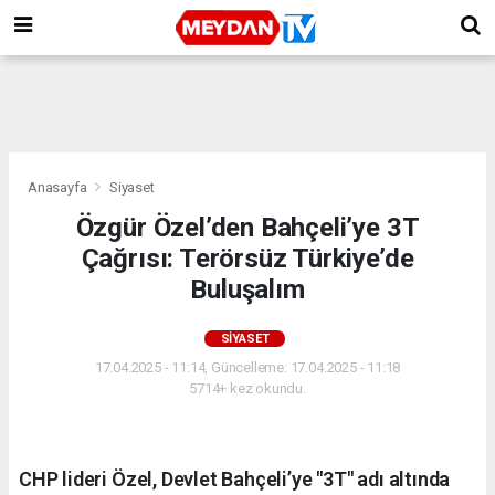
Anasayfa
Siyaset
Özgür Özel’den Bahçeli’ye 3T
Çağrısı: Terörsüz Türkiye’de
Buluşalım
SIYASET
17.04.2025 - 11:14, Güncelleme: 17.04.2025 - 11:18
5714+ kez okundu.
CHP lideri Özel, Devlet Bahçeli’ye "3T" adı altında