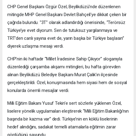
CHP Genel Başkanı Özgür Özel, Beylikdüzü’nde düzenlenen
mitingde MHP Genel Başkanı Devlet Bahçeli’ye dikkat çeken bir
çağrıda bulundu. "3T" olarak adlandırdığı önerisinde, “Terörsüz
Türkiye’ye evet diyorum. Sen de tutuksuz yargılanmaya ve
TRT’den canlı yayına evet de, yarın başka bir Türkiye başlasın”
diyerek uzlaşma mesajı verdi.
CHP’nin iki haftadır “Millet İradesine Sahip Çıkıyor” sloganıyla
düzenlediği çarşamba akşamı mitingleri, bu hafta görevden
alınan Beylikdüzü Belediye Başkanı Murat Çalık’ın ilçesinde
gerçekleştirildi. Özel, konuşmasında hem siyasi hem de sosyal
konularda önemli mesajlar verdi.
Milli Eğitim Bakanı Yusuf Tekin’e sert sözlerle yüklenen Özel,
liselere yönelik uygulamaları eleştirerek “Milli Eğitim Bakanlığı’nın
başında bir kazma var” dedi. Türkiye’nin en köklü liselerinin
hedef alındığını, sadakat temelli atamalarla eğitimin zarar
gördüğünü savundu.