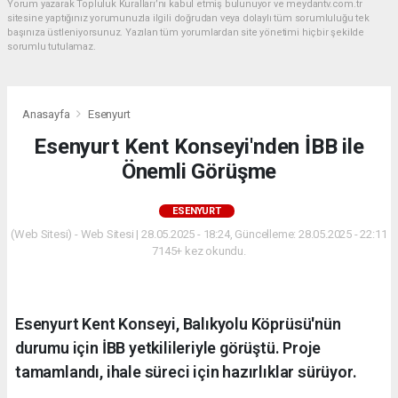
Yorum yazarak Topluluk Kuralları’nı kabul etmiş bulunuyor ve meydantv.com.tr
sitesine yaptığınız yorumunuzla ilgili doğrudan veya dolaylı tüm sorumluluğu tek
başınıza üstleniyorsunuz. Yazılan tüm yorumlardan site yönetimi hiçbir şekilde
sorumlu tutulamaz.
Anasayfa
Esenyurt
Esenyurt Kent Konseyi'nden İBB ile
Önemli Görüşme
ESENYURT
(Web Sitesi) - Web Sitesi | 28.05.2025 - 18:24, Güncelleme: 28.05.2025 - 22:11
7145+ kez okundu.
Esenyurt Kent Konseyi, Balıkyolu Köprüsü'nün
durumu için İBB yetkilileriyle görüştü. Proje
tamamlandı, ihale süreci için hazırlıklar sürüyor.