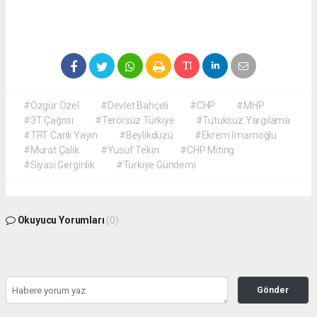
#Özgür Özel
#Devlet Bahçeli
#CHP
#MHP
#3T Çağrısı
#Terörsüz Türkiye
#Tutuksuz Yargılama
#TRT Canlı Yayın
#Beylikdüzü
#Ekrem İmamoğlu
#Murat Çalık
#Yusuf Tekin
#CHP Miting
#Siyasi Gerginlik
#Türkiye Gündemi
Okuyucu Yorumları
(0)
Gönder