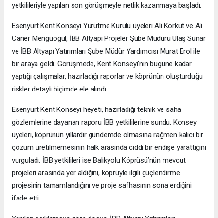
yetkilileriyle yapılan son görüşmeyle netlik kazanmaya başladı.
Esenyurt Kent Konseyi Yürütme Kurulu üyeleri Ali Korkut ve Ali
Caner Mengüoğul, İBB Altyapı Projeler Şube Müdürü Ulaş Sunar
ve İBB Altyapı Yatırımları Şube Müdür Yardımcısı Murat Erol ile
bir araya geldi. Görüşmede, Kent Konseyi'nin bugüne kadar
yaptığı çalışmalar, hazırladığı raporlar ve köprünün oluşturduğu
riskler detaylı biçimde ele alındı.
Esenyurt Kent Konseyi heyeti, hazırladığı teknik ve saha
gözlemlerine dayanan raporu İBB yetkililerine sundu. Konsey
üyeleri, köprünün yıllardır gündemde olmasına rağmen kalıcı bir
çözüm üretilmemesinin halk arasında ciddi bir endişe yarattığını
vurguladı. İBB yetkilileri ise Balıkyolu Köprüsü’nün mevcut
projeleri arasında yer aldığını, köprüyle ilgili güçlendirme
projesinin tamamlandığını ve proje safhasının sona erdiğini
ifade etti.