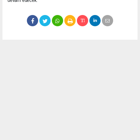
devam edecek.
Okuyucu Yorumları
(0)
Gönder
Yorum yazarak Topluluk Kuralları’nı kabul etmiş bulunuyor ve meydantv.com.tr
sitesine yaptığınız yorumunuzla ilgili doğrudan veya dolaylı tüm sorumluluğu tek
başınıza üstleniyorsunuz. Yazılan tüm yorumlardan site yönetimi hiçbir şekilde
sorumlu tutulamaz.
haber paketi
haber scripti
haber yazılımı