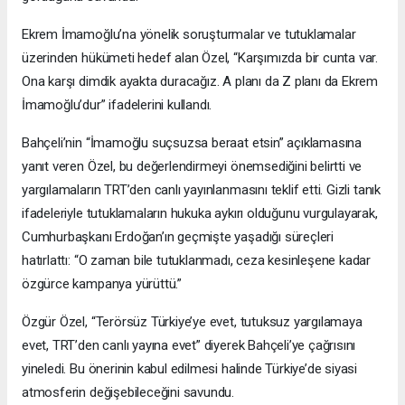
Ekrem İmamoğlu’na yönelik soruşturmalar ve tutuklamalar
üzerinden hükümeti hedef alan Özel, “Karşımızda bir cunta var.
Ona karşı dimdik ayakta duracağız. A planı da Z planı da Ekrem
İmamoğlu’dur” ifadelerini kullandı.
Bahçeli’nin “İmamoğlu suçsuzsa beraat etsin” açıklamasına
yanıt veren Özel, bu değerlendirmeyi önemsediğini belirtti ve
yargılamaların TRT’den canlı yayınlanmasını teklif etti. Gizli tanık
ifadeleriyle tutuklamaların hukuka aykırı olduğunu vurgulayarak,
Cumhurbaşkanı Erdoğan’ın geçmişte yaşadığı süreçleri
hatırlattı: “O zaman bile tutuklanmadı, ceza kesinleşene kadar
özgürce kampanya yürüttü.”
Özgür Özel, “Terörsüz Türkiye’ye evet, tutuksuz yargılamaya
evet, TRT’den canlı yayına evet” diyerek Bahçeli’ye çağrısını
yineledi. Bu önerinin kabul edilmesi halinde Türkiye’de siyasi
atmosferin değişebileceğini savundu.