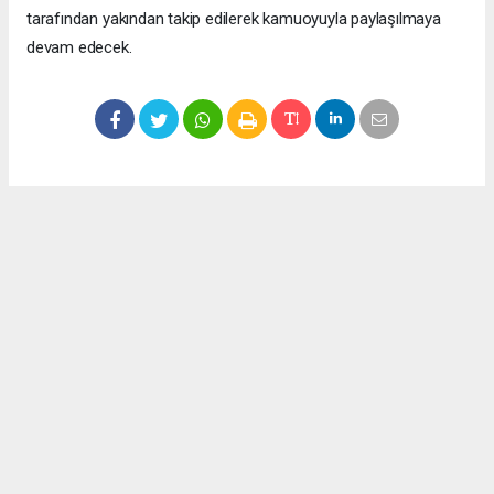
tarafından yakından takip edilerek kamuoyuyla paylaşılmaya
devam edecek.
Okuyucu Yorumları
(0)
Gönder
Yorum yazarak Topluluk Kuralları’nı kabul etmiş bulunuyor ve meydantv.com.tr
sitesine yaptığınız yorumunuzla ilgili doğrudan veya dolaylı tüm sorumluluğu tek
başınıza üstleniyorsunuz. Yazılan tüm yorumlardan site yönetimi hiçbir şekilde
sorumlu tutulamaz.