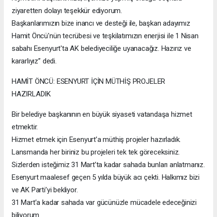
ziyaretten dolayı teşekkür ediyorum.
Başkanlarımızın bize inancı ve desteği ile, başkan adayımız
Hamit Öncü'nün tecrübesi ve teşkilatımızın enerjisi ile 1 Nisan
sabahı Esenyurt'ta AK belediyeciliğe uyanacağız. Hazırız ve
kararlıyız” dedi.
HAMİT ÖNCÜ: ESENYURT İÇİN MÜTHİŞ PROJELER
HAZIRLADIK
Bir belediye başkanının en büyük siyaseti vatandaşa hizmet
etmektir.
Hizmet etmek için Esenyurt’a müthiş projeler hazırladık.
Lansmanda her biriniz bu projeleri tek tek göreceksiniz.
Sizlerden isteğimiz 31 Mart’ta kadar sahada bunları anlatmanız.
Esenyurt maalesef geçen 5 yılda büyük acı çekti. Halkımız bizi
ve AK Parti’yi bekliyor.
31 Mart’a kadar sahada var gücünüzle mücadele edeceğinizi
biliyorum.