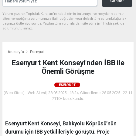
Gönder
Yorum yazarak Topluluk Kuralları’nı kabul etmiş bulunuyor ve meydantv.com.tr
sitesine yaptığınız yorumunuzla ilgili doğrudan veya dolaylı tüm sorumluluğu tek
başınıza üstleniyorsunuz. Yazılan tüm yorumlardan site yönetimi hiçbir şekilde
sorumlu tutulamaz.
Anasayfa
Esenyurt
Esenyurt Kent Konseyi'nden İBB ile
Önemli Görüşme
ESENYURT
(Web Sitesi) - Web Sitesi | 28.05.2025 - 18:24, Güncelleme: 28.05.2025 - 22:11
7110+ kez okundu.
Esenyurt Kent Konseyi, Balıkyolu Köprüsü'nün
durumu için İBB yetkilileriyle görüştü. Proje