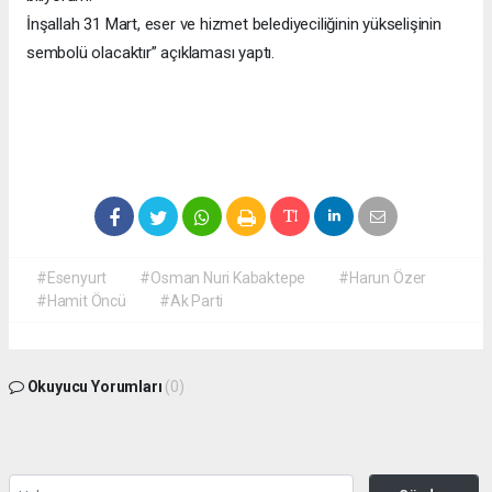
İnşallah 31 Mart, eser ve hizmet belediyeciliğinin yükselişinin
sembolü olacaktır” açıklaması yaptı.
#Esenyurt
#Osman Nuri Kabaktepe
#Harun Özer
#Hamit Öncü
#Ak Parti
Okuyucu Yorumları
(0)