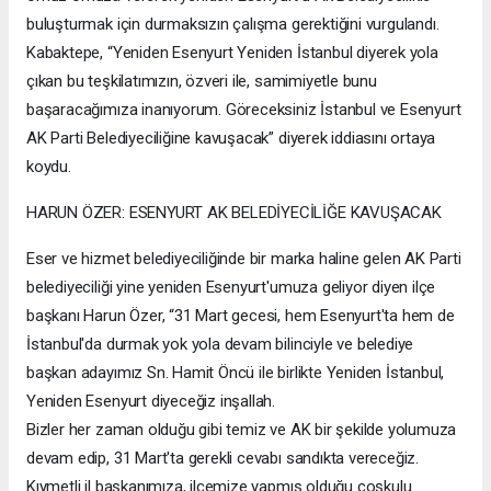
buluşturmak için durmaksızın çalışma gerektiğini vurgulandı.
Kabaktepe, “Yeniden Esenyurt Yeniden İstanbul diyerek yola
çıkan bu teşkilatımızın, özveri ile, samimiyetle bunu
başaracağımıza inanıyorum. Göreceksiniz İstanbul ve Esenyurt
AK Parti Belediyeciliğine kavuşacak” diyerek iddiasını ortaya
koydu.
HARUN ÖZER: ESENYURT AK BELEDİYECİLİĞE KAVUŞACAK
Eser ve hizmet belediyeciliğinde bir marka haline gelen AK Parti
belediyeciliği yine yeniden Esenyurt'umuza geliyor diyen ilçe
başkanı Harun Özer, “31 Mart gecesi, hem Esenyurt'ta hem de
İstanbul'da durmak yok yola devam bilinciyle ve belediye
başkan adayımız Sn. Hamit Öncü ile birlikte Yeniden İstanbul,
Yeniden Esenyurt diyeceğiz inşallah.
Bizler her zaman olduğu gibi temiz ve AK bir şekilde yolumuza
devam edip, 31 Mart'ta gerekli cevabı sandıkta vereceğiz.
Kıymetli il başkanımıza, ilçemize yapmış olduğu coşkulu