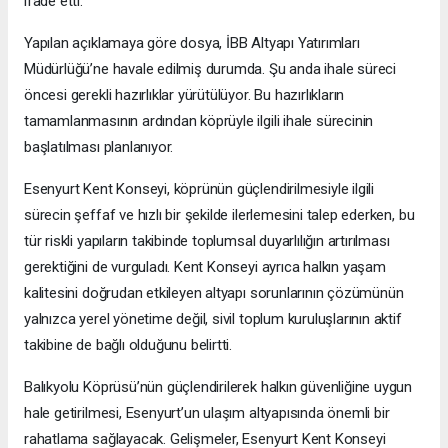
ifade etti.
Yapılan açıklamaya göre dosya, İBB Altyapı Yatırımları
Müdürlüğü’ne havale edilmiş durumda. Şu anda ihale süreci
öncesi gerekli hazırlıklar yürütülüyor. Bu hazırlıkların
tamamlanmasının ardından köprüyle ilgili ihale sürecinin
başlatılması planlanıyor.
Esenyurt Kent Konseyi, köprünün güçlendirilmesiyle ilgili
sürecin şeffaf ve hızlı bir şekilde ilerlemesini talep ederken, bu
tür riskli yapıların takibinde toplumsal duyarlılığın artırılması
gerektiğini de vurguladı. Kent Konseyi ayrıca halkın yaşam
kalitesini doğrudan etkileyen altyapı sorunlarının çözümünün
yalnızca yerel yönetime değil, sivil toplum kuruluşlarının aktif
takibine de bağlı olduğunu belirtti.
Balıkyolu Köprüsü’nün güçlendirilerek halkın güvenliğine uygun
hale getirilmesi, Esenyurt’un ulaşım altyapısında önemli bir
rahatlama sağlayacak. Gelişmeler, Esenyurt Kent Konseyi