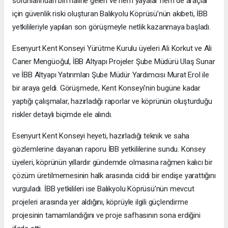
sorunlarından biri haline gelen ve hem yayalar hem de araçlar
için güvenlik riski oluşturan Balıkyolu Köprüsü’nün akıbeti, İBB
yetkilileriyle yapılan son görüşmeyle netlik kazanmaya başladı.
Esenyurt Kent Konseyi Yürütme Kurulu üyeleri Ali Korkut ve Ali
Caner Mengüoğul, İBB Altyapı Projeler Şube Müdürü Ulaş Sunar
ve İBB Altyapı Yatırımları Şube Müdür Yardımcısı Murat Erol ile
bir araya geldi. Görüşmede, Kent Konseyi'nin bugüne kadar
yaptığı çalışmalar, hazırladığı raporlar ve köprünün oluşturduğu
riskler detaylı biçimde ele alındı.
Esenyurt Kent Konseyi heyeti, hazırladığı teknik ve saha
gözlemlerine dayanan raporu İBB yetkililerine sundu. Konsey
üyeleri, köprünün yıllardır gündemde olmasına rağmen kalıcı bir
çözüm üretilmemesinin halk arasında ciddi bir endişe yarattığını
vurguladı. İBB yetkilileri ise Balıkyolu Köprüsü’nün mevcut
projeleri arasında yer aldığını, köprüyle ilgili güçlendirme
projesinin tamamlandığını ve proje safhasının sona erdiğini