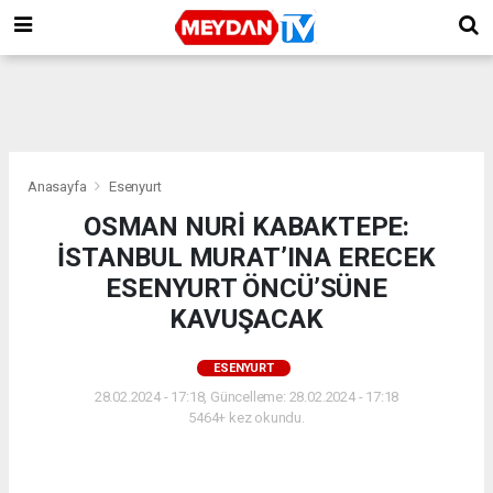
Anasayfa
Esenyurt
OSMAN NURİ KABAKTEPE:
İSTANBUL MURAT’INA ERECEK
ESENYURT ÖNCÜ’SÜNE
KAVUŞACAK
ESENYURT
28.02.2024 - 17:18, Güncelleme: 28.02.2024 - 17:18
5464+ kez okundu.