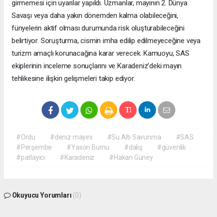
girmemesi için uyarılar yapıldı. Uzmanlar, mayının 2. Dünya
Savaşı veya daha yakın dönemden kalma olabileceğini,
fünyelerin aktif olması durumunda risk oluşturabileceğini
belirtiyor. Soruşturma, cismin imha edilip edilmeyeceğine veya
turizm amaçlı korunacağına karar verecek. Kamuoyu, SAS
ekiplerinin inceleme sonuçlarını ve Karadeniz’deki mayın
tehlikesine ilişkin gelişmeleri takip ediyor.
#Ordu
#deniz mayını
#Su Altı Savunma
#SAS
#Perşembe
#Yason Burnu
#dalış
#güvenlik
#patlayıcı
#Karadeniz
#Hakan Güney
Okuyucu Yorumları
(0)