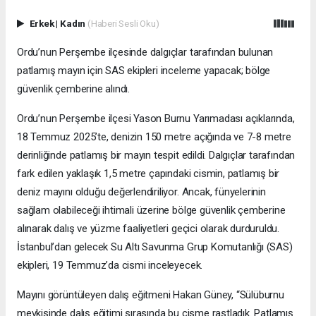
Erkek
|
Kadın
(Haberi Sesli Oku)
Ordu’nun Perşembe ilçesinde dalgıçlar tarafından bulunan
patlamış mayın için SAS ekipleri inceleme yapacak; bölge
güvenlik çemberine alındı.
Ordu’nun Perşembe ilçesi Yason Burnu Yarımadası açıklarında,
18 Temmuz 2025’te, denizin 150 metre açığında ve 7-8 metre
derinliğinde patlamış bir mayın tespit edildi. Dalgıçlar tarafından
fark edilen yaklaşık 1,5 metre çapındaki cismin, patlamış bir
deniz mayını olduğu değerlendiriliyor. Ancak, fünyelerinin
sağlam olabileceği ihtimali üzerine bölge güvenlik çemberine
alınarak dalış ve yüzme faaliyetleri geçici olarak durduruldu.
İstanbul’dan gelecek Su Altı Savunma Grup Komutanlığı (SAS)
ekipleri, 19 Temmuz’da cismi inceleyecek.
Mayını görüntüleyen dalış eğitmeni Hakan Güney, “Sülüburnu
mevkisinde dalış eğitimi sırasında bu cisme rastladık. Patlamış