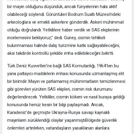
bir mayın olduğunu düşündük, ancak fünyelerinin hala aktif
olabileceği söylendi. Görüntüleri Bodrum Sualtı Müzesi’ndeki
arkeologlara ve emekli askerlere gönderdik. Askeri mühimmat
olduğu doğrulandı. Yetkililere haber verdik ve SAS ekiplerinin
incelemesini bekliyoruz,” dedi. Güney, cismin tehlikeli
bulunmaması halinde dalış turizmine katkı sağlayabileceğini,
aksi takdirde kontrollü şekilde imha edilebileceğini belirtti.
Türk Deniz Kuvvetleri’ne bağlı SAS Komutanlığı, 1964’ten bu
yana patlayıcı maddelerin imhası konusunda uzmanlaşmış elit
bir birimdir. Mayın ve patlamamış mühimmatların temizlenmesi
gibi görevleri yürüten SAS ekipleri, cismin risk durumunu
değerlendirecek. Yetkililer, cismin kökeni ve nasıl buraya geldiği
konusunda henüz kesin bir bilgi paylaşmadı. Ancak,
Karadeniz’de geçmişte Ukrayna-Rusya savaşı kaynaklı
mayınların sürüklendiği olaylar yaşanmıştıBölgede güvenlik
önlemleri artırılırken, vatandaşların yasaklanan alanlara