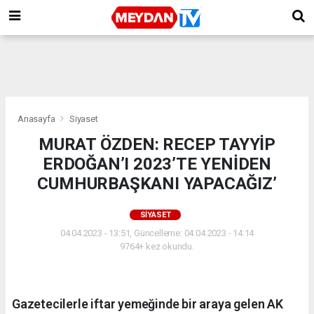
Anasayfa
Siyaset
MURAT ÖZDEN: RECEP TAYYİP
ERDOĞAN’I 2023’TE YENİDEN
CUMHURBAŞKANI YAPACAĞIZ’
SIYASET
04.04.2023 - 13:51, Güncelleme: 04.04.2023 - 14:14
9764+ kez okundu.
Gazetecilerle iftar yemeğinde bir araya gelen AK