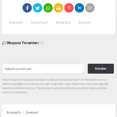
#ak parti
#esenyurt
#istanbul
#seçim
Okuyucu Yorumları
(0)
Gönder
Yorum yazarak Topluluk Kuralları’nı kabul etmiş bulunuyor ve meydantv.com.tr
sitesine yaptığınız yorumunuzla ilgili doğrudan veya dolaylı tüm sorumluluğu tek
başınıza üstleniyorsunuz. Yazılan tüm yorumlardan site yönetimi hiçbir şekilde
sorumlu tutulamaz.
Anasayfa
Esenyurt