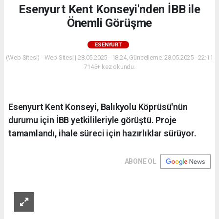
Esenyurt Kent Konseyi'nden İBB ile
Önemli Görüşme
ESENYURT
(Web Sitesi) - Web Sitesi | 28.05.2025 - 18:24, Güncelleme: 28.05.2025 - 22:11
7145+ kez okundu.
Esenyurt Kent Konseyi, Balıkyolu Köprüsü'nün
durumu için İBB yetkilileriyle görüştü. Proje
tamamlandı, ihale süreci için hazırlıklar sürüyor.
ABONE OL