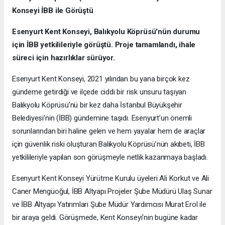
Konseyi İBB ile Görüştü
Esenyurt Kent Konseyi, Balıkyolu Köprüsü'nün durumu
için İBB yetkilileriyle görüştü. Proje tamamlandı, ihale
süreci için hazırlıklar sürüyor.
Esenyurt Kent Konseyi, 2021 yılından bu yana birçok kez
gündeme getirdiği ve ilçede ciddi bir risk unsuru taşıyan
Balıkyolu Köprüsü’nü bir kez daha İstanbul Büyükşehir
Belediyesi’nin (İBB) gündemine taşıdı. Esenyurt’un önemli
sorunlarından biri haline gelen ve hem yayalar hem de araçlar
için güvenlik riski oluşturan Balıkyolu Köprüsü’nün akıbeti, İBB
yetkilileriyle yapılan son görüşmeyle netlik kazanmaya başladı.
Esenyurt Kent Konseyi Yürütme Kurulu üyeleri Ali Korkut ve Ali
Caner Mengüoğul, İBB Altyapı Projeler Şube Müdürü Ulaş Sunar
ve İBB Altyapı Yatırımları Şube Müdür Yardımcısı Murat Erol ile
bir araya geldi. Görüşmede, Kent Konseyi'nin bugüne kadar