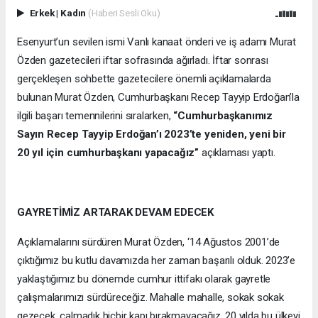
Erkek
|
Kadın
(Haberi Sesli Oku)
Esenyurt’un sevilen ismi Vanlı kanaat önderi ve iş adamı Murat
Özden gazetecileri iftar sofrasında ağırladı. İftar sonrası
gerçekleşen sohbette gazetecilere önemli açıklamalarda
bulunan Murat Özden, Cumhurbaşkanı Recep Tayyip Erdoğan’la
ilgili başarı temennilerini sıralarken,
“Cumhurbaşkanımız
Sayın Recep Tayyip Erdoğan’ı 2023’te yeniden, yeni bir
20 yıl için cumhurbaşkanı yapacağız”
açıklaması yaptı.
GAYRETİMİZ ARTARAK DEVAM EDECEK
Açıklamalarını sürdüren Murat Özden, ‘14 Ağustos 2001’de
çıktığımız bu kutlu davamızda her zaman başarılı olduk. 2023’e
yaklaştığımız bu dönemde cumhur ittifakı olarak gayretle
çalışmalarımızı sürdüreceğiz. Mahalle mahalle, sokak sokak
gezecek, çalmadık hiçbir kapı bırakmayacağız. 20 yılda bu ülkeyi