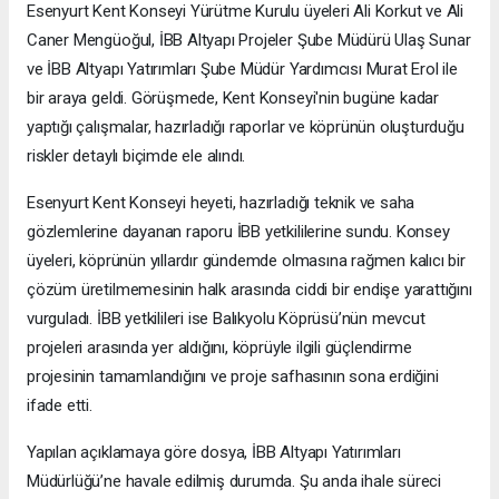
Esenyurt Kent Konseyi Yürütme Kurulu üyeleri Ali Korkut ve Ali
Caner Mengüoğul, İBB Altyapı Projeler Şube Müdürü Ulaş Sunar
ve İBB Altyapı Yatırımları Şube Müdür Yardımcısı Murat Erol ile
bir araya geldi. Görüşmede, Kent Konseyi'nin bugüne kadar
yaptığı çalışmalar, hazırladığı raporlar ve köprünün oluşturduğu
riskler detaylı biçimde ele alındı.
Esenyurt Kent Konseyi heyeti, hazırladığı teknik ve saha
gözlemlerine dayanan raporu İBB yetkililerine sundu. Konsey
üyeleri, köprünün yıllardır gündemde olmasına rağmen kalıcı bir
çözüm üretilmemesinin halk arasında ciddi bir endişe yarattığını
vurguladı. İBB yetkilileri ise Balıkyolu Köprüsü’nün mevcut
projeleri arasında yer aldığını, köprüyle ilgili güçlendirme
projesinin tamamlandığını ve proje safhasının sona erdiğini
ifade etti.
Yapılan açıklamaya göre dosya, İBB Altyapı Yatırımları
Müdürlüğü’ne havale edilmiş durumda. Şu anda ihale süreci