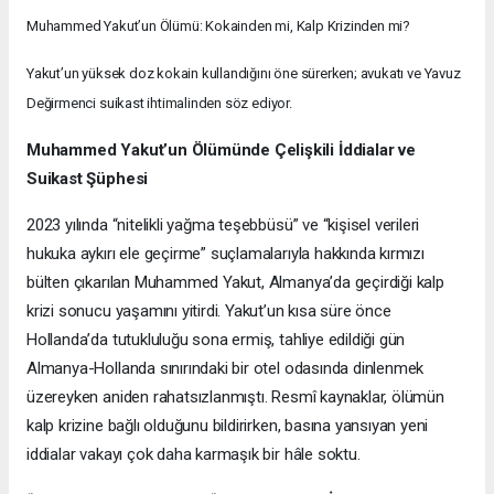
Muhammed Yakut’un Ölümü: Kokainden mi, Kalp Krizinden mi?
Yakut’un yüksek doz kokain kullandığını öne sürerken; avukatı ve Yavuz
Değirmenci suikast ihtimalinden söz ediyor.
Muhammed Yakut’un Ölümünde Çelişkili İddialar ve
Suikast Şüphesi
2023 yılında “nitelikli yağma teşebbüsü” ve “kişisel verileri
hukuka aykırı ele geçirme” suçlamalarıyla hakkında kırmızı
bülten çıkarılan Muhammed Yakut, Almanya’da geçirdiği kalp
krizi sonucu yaşamını yitirdi. Yakut’un kısa süre önce
Hollanda’da tutukluluğu sona ermiş, tahliye edildiği gün
Almanya-Hollanda sınırındaki bir otel odasında dinlenmek
üzereyken aniden rahatsızlanmıştı. Resmî kaynaklar, ölümün
kalp krizine bağlı olduğunu bildirirken, basına yansıyan yeni
iddialar vakayı çok daha karmaşık bir hâle soktu.