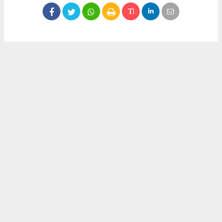
Okuyucu Yorumları
(0)
Gönder
Yorum yazarak Topluluk Kuralları’nı kabul etmiş bulunuyor ve meydantv.com.tr
sitesine yaptığınız yorumunuzla ilgili doğrudan veya dolaylı tüm sorumluluğu tek
başınıza üstleniyorsunuz. Yazılan tüm yorumlardan site yönetimi hiçbir şekilde
sorumlu tutulamaz.
haber paketi
haber scripti
haber yazılımı
Tüm hakları saklı tutulmaktadır.Copyright 2026©