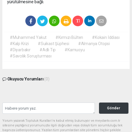
yürütülmesine bağlı.
#Muhammed Yakut
#Kırmızı Bülten
#Kokain İddiası
#Kalp Krizi
#Suikast Şüphesi
#Almanya Otopsi
#Diyarbakır
#Adli Tıp
#Kamuoyu
#Savcılık Soruşturması
Okuyucu Yorumları
(0)
Gönder
Yorum yazarak Topluluk Kuralları’nı kabul etmiş bulunuyor ve meydantv.com.tr
sitesine yaptığınız yorumunuzla ilgili doğrudan veya dolaylı tüm sorumluluğu tek
başınıza üstleniyorsunuz. Yazılan tüm yorumlardan site yönetimi hiçbir şekilde