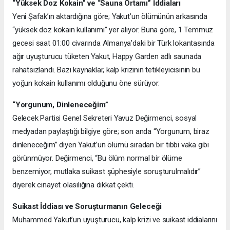
“Yüksek Doz Kokain” ve “Sauna Ortamı” İddiaları
Yeni Şafak’ın aktardığına göre; Yakut’un ölümünün arkasında
“yüksek doz kokain kullanımı” yer alıyor. Buna göre, 1 Temmuz
gecesi saat 01:00 civarında Almanya’daki bir Türk lokantasında
ağır uyuşturucu tüketen Yakut, Happy Garden adlı saunada
rahatsızlandı. Bazı kaynaklar, kalp krizinin tetikleyicisinin bu
yoğun kokain kullanımı olduğunu öne sürüyor.
“Yorgunum, Dinleneceğim”
Gelecek Partisi Genel Sekreteri Yavuz Değirmenci, sosyal
medyadan paylaştığı bilgiye göre; son anda “Yorgunum, biraz
dinleneceğim” diyen Yakut’un ölümü sıradan bir tıbbi vaka gibi
görünmüyor. Değirmenci, “Bu ölüm normal bir ölüme
benzemiyor, mutlaka suikast şüphesiyle soruşturulmalıdır”
diyerek cinayet olasılığına dikkat çekti.
Suikast İddiası ve Soruşturmanın Geleceği
Muhammed Yakut’un uyuşturucu, kalp krizi ve suikast iddialarını