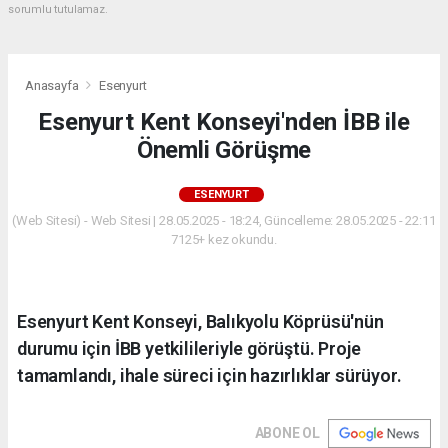
sorumlu tutulamaz.
Anasayfa
Esenyurt
Esenyurt Kent Konseyi'nden İBB ile
Önemli Görüşme
ESENYURT
(Web Sitesi) - Web Sitesi | 28.05.2025 - 18:24, Güncelleme: 28.05.2025 - 22:11
7125+ kez okundu.
Esenyurt Kent Konseyi, Balıkyolu Köprüsü'nün
durumu için İBB yetkilileriyle görüştü. Proje
tamamlandı, ihale süreci için hazırlıklar sürüyor.
ABONE OL