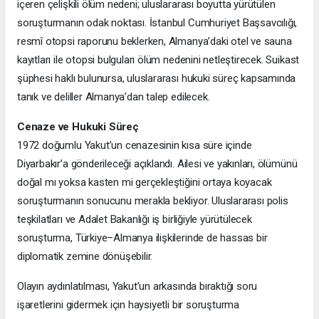
içeren çelişkili ölüm nedeni; uluslararası boyutta yürütülen
soruşturmanın odak noktası. İstanbul Cumhuriyet Başsavcılığı,
resmî otopsi raporunu beklerken, Almanya’daki otel ve sauna
kayıtları ile otopsi bulguları ölüm nedenini netleştirecek. Suikast
şüphesi haklı bulunursa, uluslararası hukuki süreç kapsamında
tanık ve deliller Almanya’dan talep edilecek.
Cenaze ve Hukuki Süreç
1972 doğumlu Yakut’un cenazesinin kısa süre içinde
Diyarbakır’a gönderileceği açıklandı. Ailesi ve yakınları, ölümünü
doğal mı yoksa kasten mi gerçekleştiğini ortaya koyacak
soruşturmanın sonucunu merakla bekliyor. Uluslararası polis
teşkilatları ve Adalet Bakanlığı iş birliğiyle yürütülecek
soruşturma, Türkiye–Almanya ilişkilerinde de hassas bir
diplomatik zemine dönüşebilir.
Olayın aydınlatılması, Yakut’un arkasında bıraktığı soru
işaretlerini gidermek için haysiyetli bir soruşturma