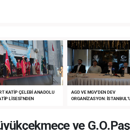
RT KATİP ÇELEBİ ANADOLU
AGD VE MGV’DEN DEV
TİP LİSESİ’NDEN
ORGANİZASYON: İSTANBUL’
ANLI MUHTEŞEM
FETHİ’NİN 573. YILI COŞKUY
ET TÖRENİ!
KUTLANACAK!
Büyükçekmece ve G.O.Paş