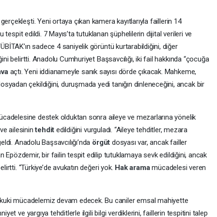
gerçekleşti. Yeni ortaya çıkan kamera kayıtlarıyla faillerin 14
 tespit edildi. 7 Mayıs’ta tutuklanan şüphelilerin dijital verileri ve
TÜBİTAK’ın sadece 4 saniyelik görüntü kurtarabildiğini, diğer
ini belirtti. Anadolu Cumhuriyet Başsavcılığı, iki fail hakkında “çocuğa
ava
açtı. Yeni iddianameyle sanık sayısı dörde çıkacak. Mahkeme,
syadan çekildiğini, duruşmada yedi tanığın dinleneceğini, ancak bir
cadelesine destek olduktan sonra aileye ve mezarlarına yönelik
 ve ailesinin
tehdit
edildiğini vurguladı. “Aileye tehditler, mezara
geldi. Anadolu Başsavcılığı’nda
örgüt
dosyası var, ancak failler
 Epözdemir, bir failin tespit edilip tutuklamaya sevk edildiğini, ancak
elirtti. “Türkiye’de avukatın değeri yok.
Hak arama
mücadelesi veren
kuki mücadelemiz devam edecek. Bu caniler emsal mahiyette
et ve yargıya tehditlerle ilgili bilgi verdiklerini, faillerin tespitini talep