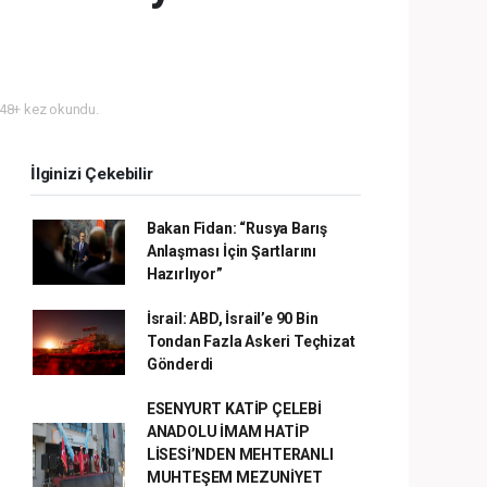
48+ kez okundu.
İlginizi Çekebilir
Bakan Fidan: “Rusya Barış
Anlaşması İçin Şartlarını
Hazırlıyor”
İsrail: ABD, İsrail’e 90 Bin
Tondan Fazla Askeri Teçhizat
Gönderdi
ESENYURT KATİP ÇELEBİ
ANADOLU İMAM HATİP
LİSESİ’NDEN MEHTERANLI
MUHTEŞEM MEZUNİYET