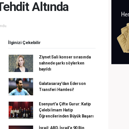
ehdit Altında
ndu.
İlginizi Çekebilir
Ziynet Sali konser sırasında
sahnede şarkı söylerken
bayıldı
Galatasaray'dan Ederson
Transferi Hamlesi!
Esenyurt'a Çifte Gurur: Katip
Çelebi İmam Hatip
Öğrencilerinden Büyük Başarı
İsrail: ABD, İsrail’e 90 Bin