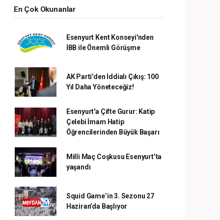
En Çok Okunanlar
Esenyurt Kent Konseyi'nden
İBB ile Önemli Görüşme
AK Parti’den İddialı Çıkış: 100
Yıl Daha Yöneteceğiz!
Esenyurt'a Çifte Gurur: Katip
Çelebi İmam Hatip
Öğrencilerinden Büyük Başarı
Milli Maç Coşkusu Esenyurt’ta
yaşandı
Squid Game’in 3. Sezonu 27
Haziran’da Başlıyor