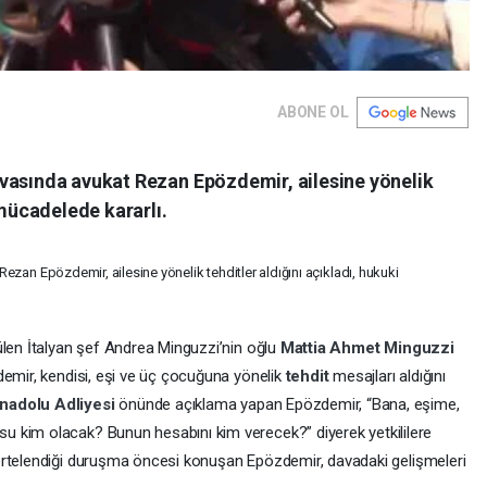
ABONE OL
vasında avukat Rezan Epözdemir, ailesine yönelik
 mücadelede kararlı.
zan Epözdemir, ailesine yönelik tehditler aldığını açıkladı, hukuki
ülen İtalyan şef Andrea Minguzzi’nin oğlu
Mattia Ahmet Minguzzi
demir, kendisi, eşi ve üç çocuğuna yönelik
tehdit
mesajları aldığını
nadolu Adliyesi
önünde açıklama yapan Epözdemir, “Bana, eşime,
 kim olacak? Bunun hesabını kim verecek?” diyerek yetkililere
ertelendiği duruşma öncesi konuşan Epözdemir, davadaki gelişmeleri