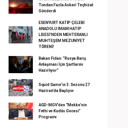
Tondan Fazla Askeri Teçhizat
Gönderdi
ESENYURT KATİP ÇELEBİ
ANADOLU İMAM HATİP
LİSESİ’NDEN MEHTERANLI
MUHTEŞEM MEZUNİYET
TÖRENİ!
Bakan Fidan: “Rusya Barış
Anlaşması İçin Şartlarını
Hazırlıyor”
Squid Game’in 3. Sezonu 27
Haziran’da Başlıyor
AGD-MGV’den “Mekke’nin
Fethi ve Kudüs Gecesi”
Programı