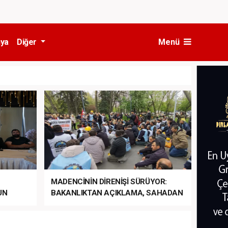
ya
Diğer
Menü
MADENCİNİN DİRENİŞİ SÜRÜYOR:
UN
BAKANLIKTAN AÇIKLAMA, SAHADAN
LA
MÜDAHALE HABERİ GELDİ!