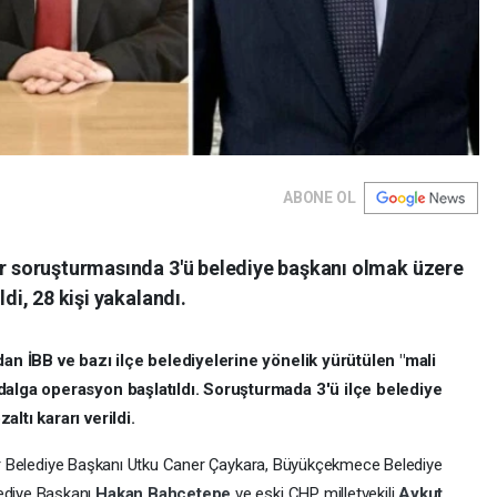
ABONE OL
lar soruşturmasında 3'ü belediye başkanı olmak üzere
ldi, 28 kişi yakalandı.
dan İBB ve bazı ilçe belediyelerine yönelik yürütülen "mali
dalga operasyon başlatıldı. Soruşturmada 3'ü ilçe belediye
ltı kararı verildi.
ılar Belediye Başkanı Utku Caner Çaykara, Büyükçekmece Belediye
ediye Başkanı
Hakan Bahçetepe
ve eski CHP milletvekili
Aykut