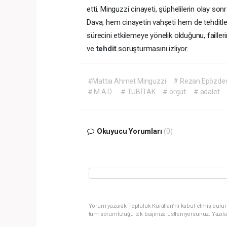
etti. Minguzzi cinayeti, şüphelilerin olay son
Dava, hem cinayetin vahşeti hem de tehditler 
sürecini etkilemeye yönelik olduğunu, faille
ve
tehdit
soruşturmasını izliyor.
#Mattia Ahmet Minguzzi
# Rezan Epözde
# M.A.D.
# TÜBİTAK
# örgüt
# adalet
Okuyucu Yorumları
(0)
Yorum yazarak Topluluk Kuralları’nı kabul etmiş bulun
tüm sorumluluğu tek başınıza üstleniyorsunuz. Yazıla