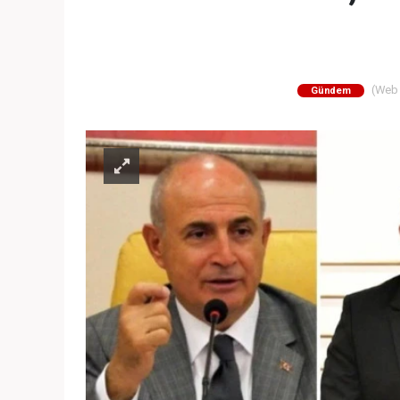
(Web S
Gündem