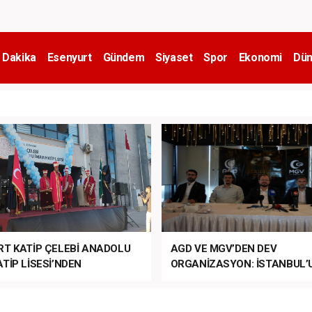
 Dakika
Esenyurt
Gündem
Siyaset
Spor
Ekonomi
Dün
RT KATİP ÇELEBİ ANADOLU
AGD VE MGV’DEN DEV
TİP LİSESİ’NDEN
ORGANİZASYON: İSTANBUL’
ANLI MUHTEŞEM
FETHİ’NİN 573. YILI COŞKUY
ET TÖRENİ!
KUTLANACAK!