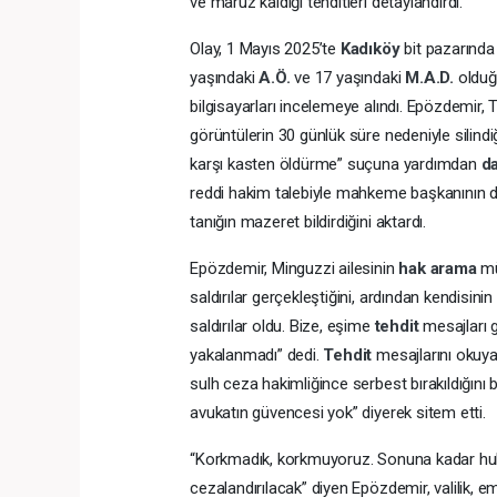
ve maruz kaldığı tehditleri detaylandırdı.
Olay, 1 Mayıs 2025’te
Kadıköy
bit pazarında 
yaşındaki
A.Ö.
ve 17 yaşındaki
M.A.D.
olduğu
bilgisayarları incelemeye alındı. Epözdemir, 
görüntülerin 30 günlük süre nedeniyle silindiğ
karşı kasten öldürme” suçuna yardımdan
d
reddi hakim talebiyle mahkeme başkanının do
tanığın mazeret bildirdiğini aktardı.
Epözdemir, Minguzzi ailesinin
hak arama
mü
saldırılar gerçekleştiğini, ardından kendisinin
saldırılar oldu. Bize, eşime
tehdit
mesajları 
yakalanmadı” dedi.
Tehdit
mesajlarını okuyan
sulh ceza hakimliğince serbest bırakıldığını b
avukatın güvencesi yok” diyerek sitem etti.
“Korkmadık, korkmuyoruz. Sonuna kadar hu
cezalandırılacak” diyen Epözdemir, valilik, emniy