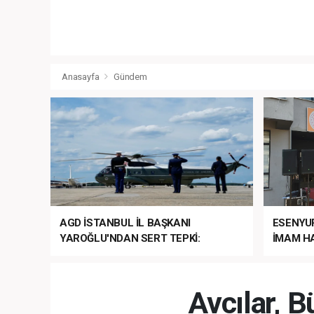
Anasayfa
Gündem
AGD İSTANBUL İL BAŞKANI
ESENYU
YAROĞLU'NDAN SERT TEPKİ:
İMAM HA
“NATO’NUN ÜLKEMİZDE İŞİ NE?”
MEHTER
MEZUNİY
Avcılar, 