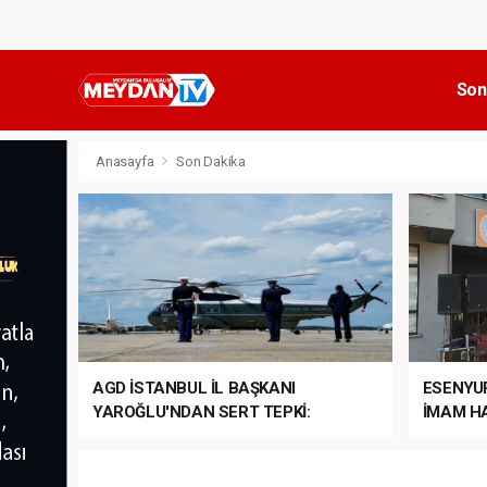
Son
Anasayfa
Son Dakika
AGD İSTANBUL İL BAŞKANI
ESENYU
YAROĞLU'NDAN SERT TEPKİ:
İMAM HA
“NATO’NUN ÜLKEMİZDE İŞİ NE?”
MEHTER
MEZUNİY