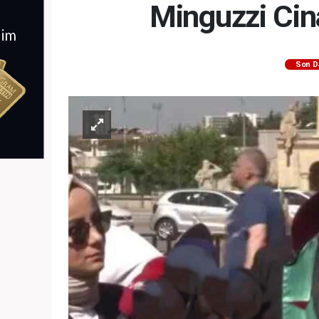
Minguzzi Cin
Son D