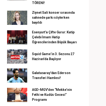
TÖRENİ!
Ziynet Sali konser sırasında
sahnede şarkı söylerken
bayıldı
Esenyurt'a Çifte Gurur: Katip
Çelebi İmam Hatip
Öğrencilerinden Büyük Başarı
Squid Game’in 3. Sezonu 27
Haziran’da Başlıyor
Galatasaray'dan Ederson
Transferi Hamlesi!
AGD-MGV’den “Mekke’nin
Fethi ve Kudüs Gecesi”
Programı