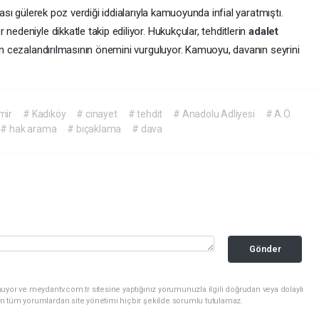
rası gülerek poz verdiği iddialarıyla kamuoyunda infial yaratmıştı.
nedeniyle dikkatle takip ediliyor. Hukukçular, tehditlerin
adalet
rin cezalandırılmasının önemini vurguluyor. Kamuoyu, davanın seyrini
mir
# Kadıköy
# cinayet
# tehdit
# Anadolu Adliyesi
# A.Ö.
# hak arama
# bıçaklama
# dava
Gönder
uyor ve meydantv.com.tr sitesine yaptığınız yorumunuzla ilgili doğrudan veya dolaylı
n tüm yorumlardan site yönetimi hiçbir şekilde sorumlu tutulamaz.