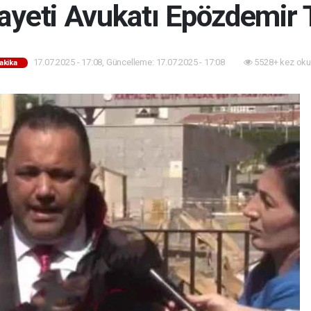
ayeti Avukatı Epözdemir T
17.07.2025 - 17:08, Güncelleme: 17.07.2025 - 17:08
5528+ kez oku
akika