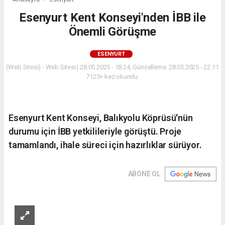
Esenyurt Kent Konseyi'nden İBB ile
Önemli Görüşme
ESENYURT
(Web Sitesi) - Web Sitesi | 28.05.2025 - 18:24, Güncelleme: 28.05.2025 - 22:11
7125+ kez okundu.
Esenyurt Kent Konseyi, Balıkyolu Köprüsü'nün
durumu için İBB yetkilileriyle görüştü. Proje
tamamlandı, ihale süreci için hazırlıklar sürüyor.
ABONE OL