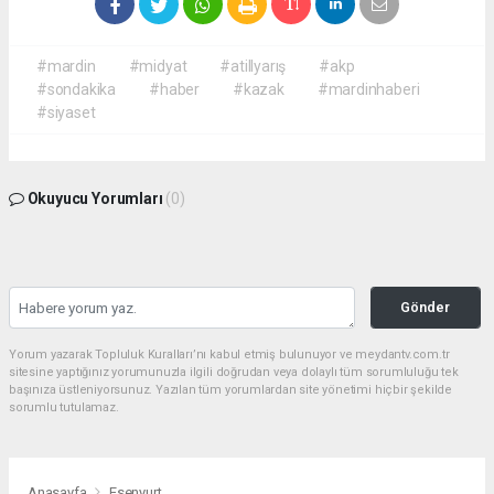
#mardin
#midyat
#atillyarış
#akp
#sondakika
#haber
#kazak
#mardinhaberi
#siyaset
Okuyucu Yorumları
(0)
Gönder
Yorum yazarak Topluluk Kuralları’nı kabul etmiş bulunuyor ve meydantv.com.tr
sitesine yaptığınız yorumunuzla ilgili doğrudan veya dolaylı tüm sorumluluğu tek
başınıza üstleniyorsunuz. Yazılan tüm yorumlardan site yönetimi hiçbir şekilde
sorumlu tutulamaz.
Anasayfa
Esenyurt