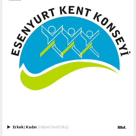
Erkek
|
Kadın
(Haberi Sesli Oku)