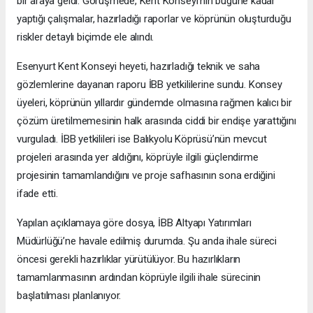
bir araya geldi. Görüşmede, Kent Konseyi'nin bugüne kadar
yaptığı çalışmalar, hazırladığı raporlar ve köprünün oluşturduğu
riskler detaylı biçimde ele alındı.
Esenyurt Kent Konseyi heyeti, hazırladığı teknik ve saha
gözlemlerine dayanan raporu İBB yetkililerine sundu. Konsey
üyeleri, köprünün yıllardır gündemde olmasına rağmen kalıcı bir
çözüm üretilmemesinin halk arasında ciddi bir endişe yarattığını
vurguladı. İBB yetkilileri ise Balıkyolu Köprüsü’nün mevcut
projeleri arasında yer aldığını, köprüyle ilgili güçlendirme
projesinin tamamlandığını ve proje safhasının sona erdiğini
ifade etti.
Yapılan açıklamaya göre dosya, İBB Altyapı Yatırımları
Müdürlüğü’ne havale edilmiş durumda. Şu anda ihale süreci
öncesi gerekli hazırlıklar yürütülüyor. Bu hazırlıkların
tamamlanmasının ardından köprüyle ilgili ihale sürecinin
başlatılması planlanıyor.