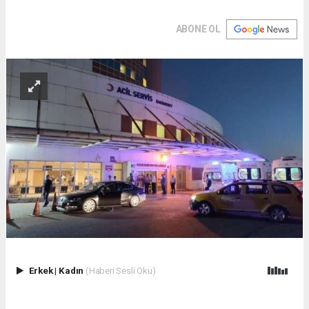
ABONE OL
Erkek
|
Kadın
(Haberi Sesli Oku)