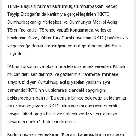
TBMM Başkanı Numan Kurtulmuş, Cumhurbaşkanı Recep
Tayyip Erdoğan’ın da katılımıyla gerçekleştirilen “KKTC
Cumhurbaşkanlığı Yerleşkesi ve Cumhuriyet Meclisi Açılış
Töreni”ne katıldı. Törende yaptığı konuşmada, yerleşke
binalarının Kuzey Kıbrıs Türk Cumhuriyeti’nin (KKTC) bağımsızlık
ve geleceğe dönük kararlılığının somut göstergesi olduğunu
söyledi.
“Kıbrıs Türkünün varoluş mücadelesine emek verenleri, Kıbrıslı
mücahitleri, şehitlerimizi ve gazilerimizi rahmetle, minnetle
anıyoruz” diyen Kurtulmuş, açılışı yapılan yapıların aynı
zamanda KKTC’nin uluslararası alandaki saygınlığını
pekiştireceğini belirtti. “Bu açılışla birlikte geleceğe ait iddiamızı
da ortaya koyuyoruz; KKTC, uluslararası camianın önemli,
saygın, itibarlı, güçlü bir devleti olarak vardır ve var olmaya
devam edecektir” ifadelerini kullandı.
Kurtulmuş, yeni yerleşkenin “Kıbrıs’ın bağımsızlığının sembolü,