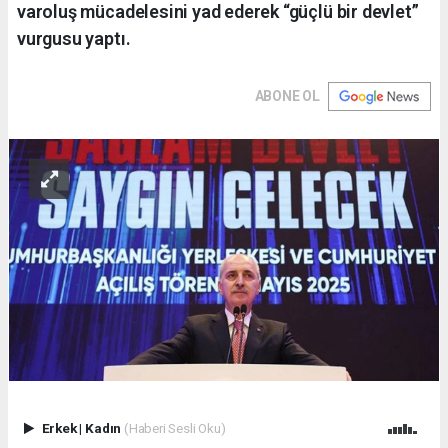
varoluş mücadelesini yad ederek “güçlü bir devlet”
vurgusu yaptı.
ABONE OL
Erkek
|
Kadın
(Haberi Sesli Oku)