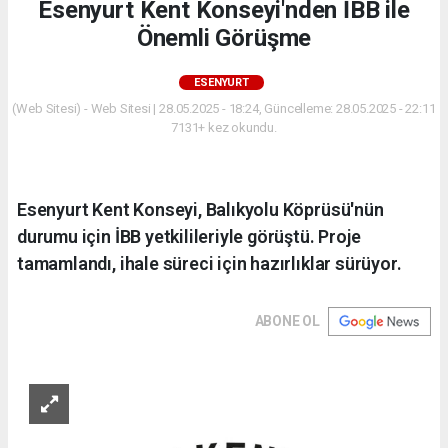
Esenyurt Kent Konseyi'nden İBB ile
Önemli Görüşme
ESENYURT
(Web Sitesi) - Web Sitesi | 28.05.2025 - 18:24, Güncelleme: 28.05.2025 - 22:11
7131+ kez okundu.
Esenyurt Kent Konseyi, Balıkyolu Köprüsü'nün
durumu için İBB yetkilileriyle görüştü. Proje
tamamlandı, ihale süreci için hazırlıklar sürüyor.
ABONE OL