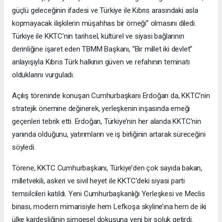
güçlü geleceğinin ifadesi ve Türkiye ile Kıbrıs arasındaki asla
kopmayacak ilişkilerin müşahhas bir örneği” olmasını diledi.
Türkiye ile KKTC’nin tarihsel, kültürel ve siyasi bağlarının
derinliğine işaret eden TBMM Başkanı, “Bir millet iki devlet”
anlayışıyla Kıbrıs Türk halkının güven ve refahının teminatı
olduklarını vurguladı.
Açılış töreninde konuşan Cumhurbaşkanı Erdoğan da, KKTC’nin
stratejik önemine değinerek, yerleşkenin inşasında emeği
geçenleri tebrik etti. Erdoğan, Türkiye’nin her alanda KKTC’nin
yanında olduğunu, yatırımların ve iş birliğinin artarak süreceğini
söyledi.
Törene, KKTC Cumhurbaşkanı, Türkiye’den çok sayıda bakan,
milletvekili, askeri ve sivil heyet ile KKTC’deki siyasi parti
temsilcileri katıldı. Yeni Cumhurbaşkanlığı Yerleşkesi ve Meclis
binası, modern mimarisiyle hem Lefkoşa skyline’ına hem de iki
ülke kardeşliğinin simgesel dokusuna yeni bir soluk getirdi.