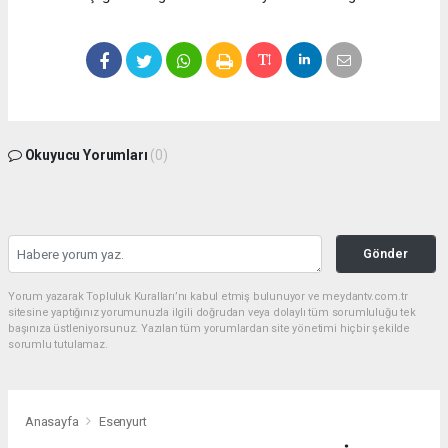
Okuyucu Yorumları
(0)
Gönder
Yorum yazarak Topluluk Kuralları’nı kabul etmiş bulunuyor ve meydantv.com.tr
sitesine yaptığınız yorumunuzla ilgili doğrudan veya dolaylı tüm sorumluluğu tek
başınıza üstleniyorsunuz. Yazılan tüm yorumlardan site yönetimi hiçbir şekilde
sorumlu tutulamaz.
Anasayfa
Esenyurt