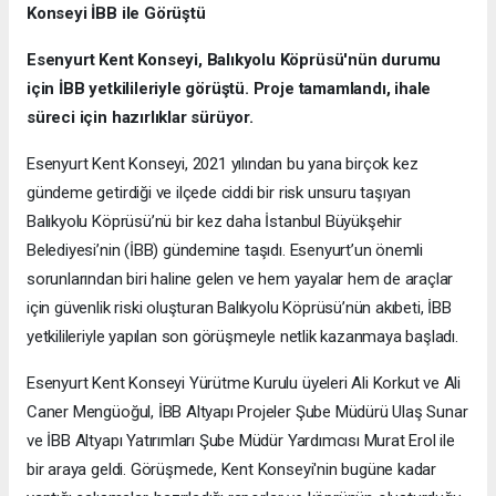
Konseyi İBB ile Görüştü
Esenyurt Kent Konseyi, Balıkyolu Köprüsü'nün durumu
için İBB yetkilileriyle görüştü. Proje tamamlandı, ihale
süreci için hazırlıklar sürüyor.
Esenyurt Kent Konseyi, 2021 yılından bu yana birçok kez
gündeme getirdiği ve ilçede ciddi bir risk unsuru taşıyan
Balıkyolu Köprüsü’nü bir kez daha İstanbul Büyükşehir
Belediyesi’nin (İBB) gündemine taşıdı. Esenyurt’un önemli
sorunlarından biri haline gelen ve hem yayalar hem de araçlar
için güvenlik riski oluşturan Balıkyolu Köprüsü’nün akıbeti, İBB
yetkilileriyle yapılan son görüşmeyle netlik kazanmaya başladı.
Esenyurt Kent Konseyi Yürütme Kurulu üyeleri Ali Korkut ve Ali
Caner Mengüoğul, İBB Altyapı Projeler Şube Müdürü Ulaş Sunar
ve İBB Altyapı Yatırımları Şube Müdür Yardımcısı Murat Erol ile
bir araya geldi. Görüşmede, Kent Konseyi'nin bugüne kadar