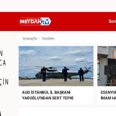
Son
Anasayfa
Gündem
AGD İSTANBUL İL BAŞKANI
ESENYU
YAROĞLU'NDAN SERT TEPKİ:
İMAM HA
“NATO’NUN ÜLKEMİZDE İŞİ NE?”
MEHTER
MEZUNİY