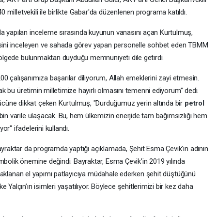
40 milletvekili ile birlikte Gabar'da düzenlenen programa katıldı.
da yapılan inceleme sırasında kuyunun vanasını açan Kurtulmuş,
ni inceleyen ve sahada görev yapan personelle sohbet eden TBMM
 bölgede bulunmaktan duyduğu memnuniyeti dile getirdi.
 200 çalışanımıza başarılar diliyorum, Allah emeklerini zayi etmesin.
acak bu üretimin milletimize hayırlı olmasını temenni ediyorum” dedi.
cüne dikkat çeken Kurtulmuş, "Durduğumuz yerin altında bir
petrol
bin varile ulaşacak. Bu, hem ülkemizin enerjide tam bağımsızlığı hem
r" ifadelerini kullandı.
Bayraktar da programda yaptığı açıklamada, Şehit Esma Çevik’in adının
mbolik önemine değindi. Bayraktar, Esma Çevik’in 2019 yılında
 tuzaklanan el yapımı patlayıcıya müdahale ederken şehit düştüğünü
 Yalçın’ın isimleri yaşatılıyor. Böylece şehitlerimizi bir kez daha