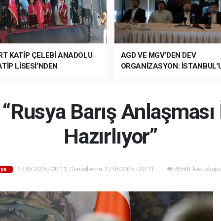
RT KATİP ÇELEBİ ANADOLU
AGD VE MGV’DEN DEV
TİP LİSESİ’NDEN
ORGANİZASYON: İSTANBUL’
ANLI MUHTEŞEM
FETHİ’NİN 573. YILI COŞKUY
ET TÖRENİ!
KUTLANACAK!
“Rusya Barış Anlaşması İ
Hazırlıyor”
27.05.2025 - 20:11, Güncelleme: 27.05.2025 - 20:11
4658+ kez okund
ya