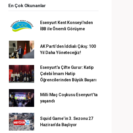
En Çok Okunanlar
Esenyurt Kent Konseyi'nden
İBB ile Önemli Görüşme
AK Parti’den İddialı Çıkış: 100
Yıl Daha Yöneteceğiz!
Esenyurt'a Çifte Gurur: Katip
Çelebi İmam Hatip
Öğrencilerinden Büyük Başarı
Milli Maç Coşkusu Esenyurt’ta
yaşandı
Squid Game’in 3. Sezonu 27
Haziran’da Başlıyor