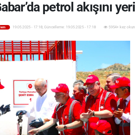
bar’da petrol akışını yeri
19.05.2025 - 17:18, Güncelleme: 19.05.2025 - 17:18
5954+ kez okun
dem