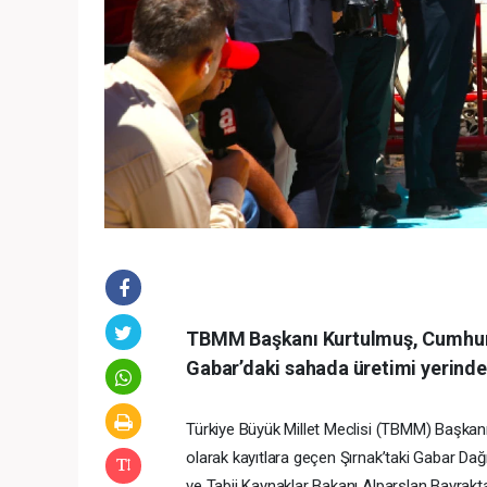
TBMM Başkanı Kurtulmuş, Cumhuriye
Gabar’daki sahada üretimi yerinde i
Türkiye Büyük Millet Meclisi (TBMM) Başka
olarak kayıtlara geçen Şırnak’taki Gabar Dağ
ve Tabii Kaynaklar Bakanı Alparslan Bayrakta