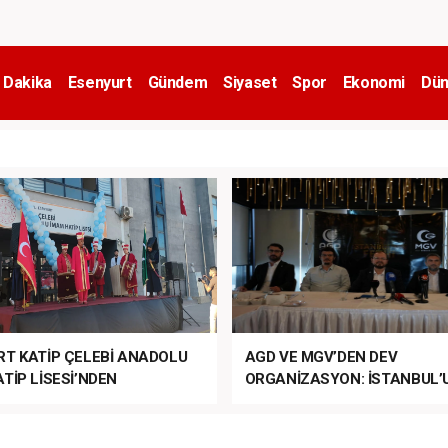
 Dakika
Esenyurt
Gündem
Siyaset
Spor
Ekonomi
Dün
RT KATİP ÇELEBİ ANADOLU
AGD VE MGV’DEN DEV
TİP LİSESİ’NDEN
ORGANİZASYON: İSTANBUL’
ANLI MUHTEŞEM
FETHİ’NİN 573. YILI COŞKUY
ET TÖRENİ!
KUTLANACAK!