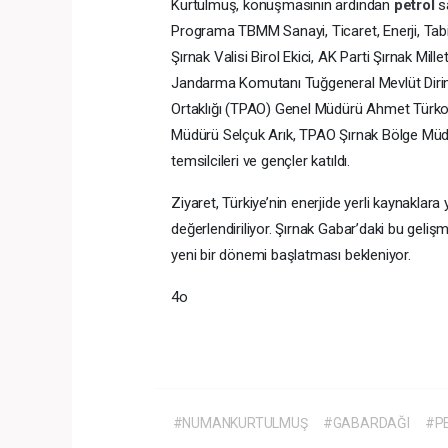
Kurtulmuş, konuşmasının ardından
petrol
s
Programa TBMM Sanayi, Ticaret, Enerji, Tabi
Şırnak Valisi Birol Ekici, AK Parti Şırnak Mil
Jandarma Komutanı Tuğgeneral Mevlüt Dirim,
Ortaklığı (TPAO) Genel Müdürü Ahmet Türkoğ
Müdürü Selçuk Arık, TPAO Şırnak Bölge Müdür
temsilcileri ve gençler katıldı.
Ziyaret, Türkiye’nin enerjide yerli kaynakla
değerlendiriliyor. Şırnak Gabar’daki bu geli
yeni bir dönemi başlatması bekleniyor.
4o
#NUMANKURTULMUŞ
#GABARDAĞI
#P