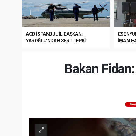
AGD İSTANBUL İL BAŞKANI
ESENYU
YAROĞLU'NDAN SERT TEPKİ:
İMAM HA
“NATO’NUN ÜLKEMİZDE İŞİ NE?”
MEHTER
MEZUNİY
Bakan Fidan: 
Dün