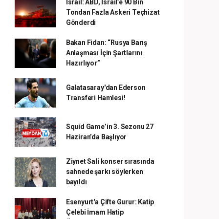
İsrail: ABD, İsrail’e 90 Bin
Tondan Fazla Askeri Teçhizat
Gönderdi
Bakan Fidan: “Rusya Barış
Anlaşması İçin Şartlarını
Hazırlıyor”
Galatasaray'dan Ederson
Transferi Hamlesi!
Squid Game’in 3. Sezonu 27
Haziran’da Başlıyor
Ziynet Sali konser sırasında
sahnede şarkı söylerken
bayıldı
Esenyurt'a Çifte Gurur: Katip
Çelebi İmam Hatip