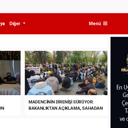
ya
Diğer
Menü
MADENCİNİN DİRENİŞİ SÜRÜYOR:
UN
BAKANLIKTAN AÇIKLAMA, SAHADAN
LA
MÜDAHALE HABERİ GELDİ!