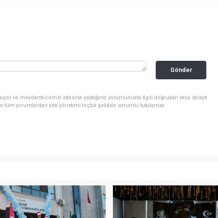
Gönder
uyor ve meydantv.com.tr sitesine yaptığınız yorumunuzla ilgili doğrudan veya dolaylı
n tüm yorumlardan site yönetimi hiçbir şekilde sorumlu tutulamaz.