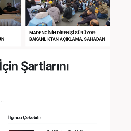
MADENCİNİN DİRENİŞİ SÜRÜYOR:
UN
BAKANLIKTAN AÇIKLAMA, SAHADAN
LA
MÜDAHALE HABERİ GELDİ!
çin Şartlarını
u.
İlginizi Çekebilir