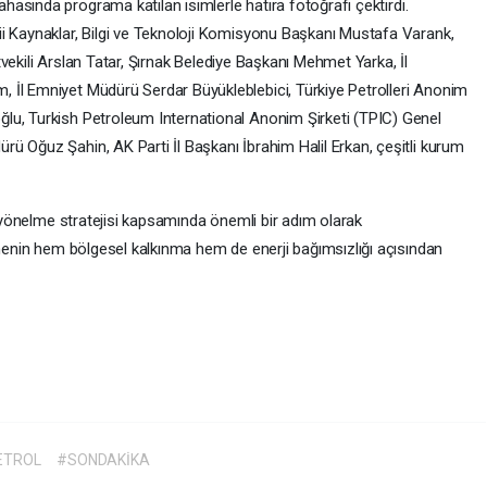
ahasında programa katılan isimlerle hatıra fotoğrafı çektirdi.
i Kaynaklar, Bilgi ve Teknoloji Komisyonu Başkanı Mustafa Varank,
letvekili Arslan Tatar, Şırnak Belediye Başkanı Mehmet Yarka, İl
 İl Emniyet Müdürü Serdar Büyükleblebici, Türkiye Petrolleri Anonim
lu, Turkish Petroleum International Anonim Şirketi (TPIC) Genel
ü Oğuz Şahin, AK Parti İl Başkanı İbrahim Halil Erkan, çeşitli kurum
ra yönelme stratejisi kapsamında önemli bir adım olarak
şmenin hem bölgesel kalkınma hem de enerji bağımsızlığı açısından
ETROL
#SONDAKİKA