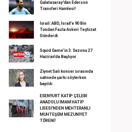
Galatasaray'dan Ederson
Transferi Hamlesi!
İsrail: ABD, İsrail’e 90 Bin
Tondan Fazla Askeri Teçhizat
Gönderdi
Squid Game’in 3. Sezonu 27
Haziran’da Başlıyor
Ziynet Sali konser sırasında
sahnede şarkı söylerken
bayıldı
ESENYURT KATİP ÇELEBİ
ANADOLU İMAM HATİP
LİSESİ’NDEN MEHTERANLI
MUHTEŞEM MEZUNİYET
TÖRENİ!