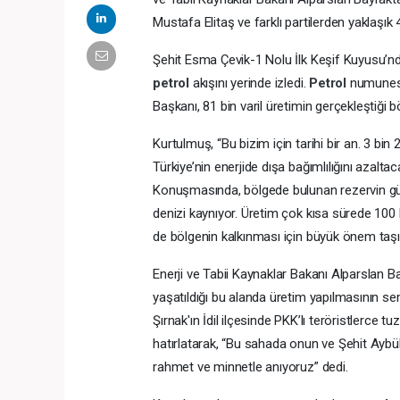
Mustafa Elitaş ve farklı partilerden yaklaşık 
Şehit Esma Çevik-1 Nolu İlk Keşif Kuyusu’n
petrol
akışını yerinde izledi.
Petrol
numunesi
Başkanı, 81 bin varil üretimin gerçekleştiği
Kurtulmuş, “Bu bizim için tarihi bir an. 3 bin
Türkiye’nin enerjide dışa bağımlılığını azalt
Konuşmasında, bölgede bulunan rezervin gü
denizi kaynıyor. Üretim çok kısa sürede 100 
de bölgenin kalkınması için büyük önem taşıyo
Enerji ve Tabii Kaynaklar Bakanı Alparslan 
yaşatıldığı bu alanda üretim yapılmasının se
Şırnak'ın İdil ilçesinde PKK’lı teröristlerce
hatırlatarak, “Bu sahada onun ve Şehit Aybüke
rahmet ve minnetle anıyoruz” dedi.