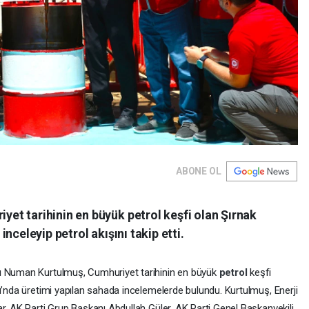
ABONE OL
t tarihinin en büyük petrol keşfi olan Şırnak
nceleyip petrol akışını takip etti.
nı Numan Kurtulmuş, Cumhuriyet tarihinin en büyük
petrol
keşfi
ı’nda üretimi yapılan sahada incelemelerde bulundu. Kurtulmuş, Enerji
r, AK Parti Grup Başkanı Abdullah Güler, AK Parti Genel Başkanvekili