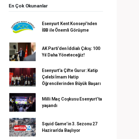
En Çok Okunanlar
Esenyurt Kent Konseyi'nden
İBB ile Önemli Görüşme
AK Parti’den İddialı Çıkış: 100
Yıl Daha Yöneteceğiz!
Esenyurt'a Çifte Gurur: Katip
Çelebi İmam Hatip
Öğrencilerinden Büyük Başarı
Milli Maç Coşkusu Esenyurt’ta
yaşandı
Squid Game’in 3. Sezonu 27
Haziran’da Başlıyor