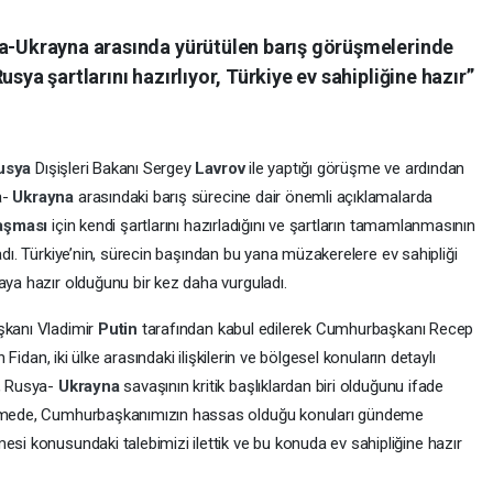
ya-Ukrayna arasında yürütülen barış görüşmelerinde
sya şartlarını hazırlıyor, Türkiye ev sahipliğine hazır”
usya
Dışişleri Bakanı Sergey
Lavrov
ile yaptığı görüşme ve ardından
a-
Ukrayna
arasındaki barış sürecine dair önemli açıklamalarda
laşması
için kendi şartlarını hazırladığını ve şartların tamamlanmasının
kladı. Türkiye’nin, sürecin başından bu yana müzakerelere ev sahipliği
aya hazır olduğunu bir kez daha vurguladı.
şkanı Vladimir
Putin
tarafından kabul edilerek Cumhurbaşkanı Recep
n Fidan, iki ülke arasındaki ilişkilerin ve bölgesel konuların detaylı
e, Rusya-
Ukrayna
savaşının kritik başlıklardan biri olduğunu ifade
rüşmede, Cumhurbaşkanımızın hassas olduğu konuları gündeme
esi konusundaki talebimizi ilettik ve bu konuda ev sahipliğine hazır