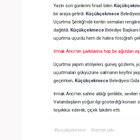
Yazın son günlerini fırsat bilen
Küçükçekm
bir araya getirdi.
Küçükçekmece
Belediyes
Uçurtma Şenliği’nde kentin semaları rengâre
dağıtıldı.
Küçükçekmece
Belediye Başkanı 
uçurtma uçurdu hem de hatıra fotoğrafı çekt
Irmak Arıcı’nın şarkılarına hep bir ağızdan eşli
Uçurtma yapım atölyeleri, güneş gözlemi, yü
uçurtmaları gökyüzüne salmanın keyfini yaşa
geçirirken,
Küçükçekmece
Belediyesi Gıda 
Irmak Arıcı’nın sahne aldığı şenlikte, sevilen
Vatandaşların yoğun ilgi gösterdiği konser
teşekkür ederek, çiçek takdim etti.
#küçükçekmece
#kemal çebi