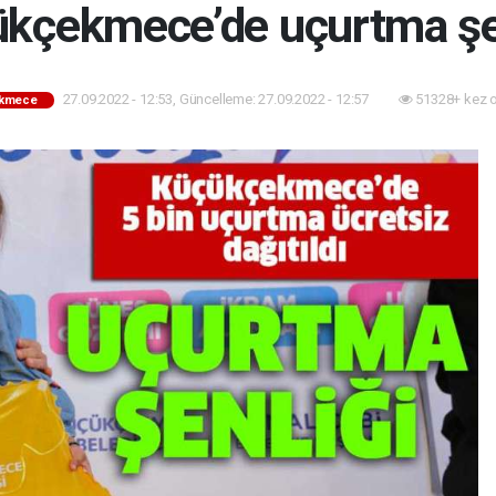
kçekmece’de uçurtma şe
27.09.2022 - 12:53, Güncelleme: 27.09.2022 - 12:57
51328+ kez 
kmece