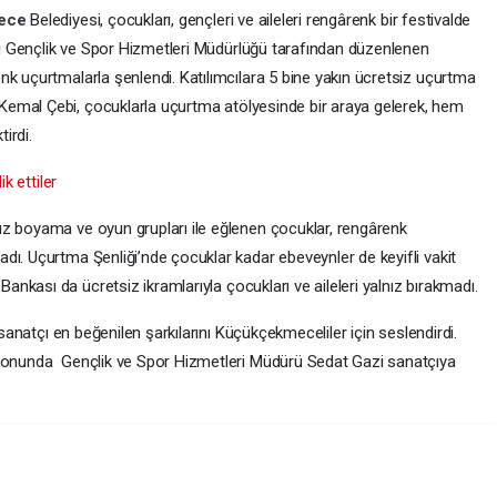
ece
Belediyesi, çocukları, gençleri ve aileleri rengârenk bir festivalde
i Gençlik ve Spor Hizmetleri Müdürlüğü tarafından düzenlenen
nk uçurtmalarla şenlendi. Katılımcılara 5 bine yakın ücretsiz uçurtma
Kemal Çebi, çocuklarla uçurtma atölyesinde bir araya gelerek, hem
irdi.
k ettiler
z boyama ve oyun grupları ile eğlenen çocuklar, rengârenk
dı. Uçurtma Şenliği’nde çocuklar kadar ebeveynler de keyifli vakit
Bankası da ücretsiz ikramlarıyla çocukları ve aileleri yalnız bırakmadı.
 sanatçı en beğenilen şarkılarını Küçükçekmeceliler için seslendirdi.
 sonunda Gençlik ve Spor Hizmetleri Müdürü Sedat Gazi sanatçıya