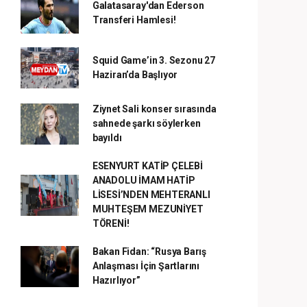
Galatasaray'dan Ederson
Transferi Hamlesi!
Squid Game’in 3. Sezonu 27
Haziran’da Başlıyor
Ziynet Sali konser sırasında
sahnede şarkı söylerken
bayıldı
ESENYURT KATİP ÇELEBİ
ANADOLU İMAM HATİP
LİSESİ’NDEN MEHTERANLI
MUHTEŞEM MEZUNİYET
TÖRENİ!
Bakan Fidan: “Rusya Barış
Anlaşması İçin Şartlarını
Hazırlıyor”