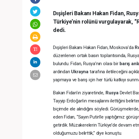
Dışişleri Bakanı Hakan Fidan, Rus
Türkiye’nin rolünü vurgulayarak, “Ru
dedi.
Dışişleri Bakanı Hakan Fidan, Moskova’da
R
düzenlenen ortak basın toplantısında, Rusy
bulundu. Fidan, Rusya’nın olası bir
barış an
ardından
Ukrayna
tarafına iletileceğini açı
yapmaya ve barış için her türlü katkıyı sunm
Bakan Fidan’ın ziyaretinde,
Rusya
Devlet Ba
Tayyip Erdoğan’ın mesajlarını ilettiğini belirte
biçimde ele alındığını söyledi. Görüşmelerd
eden Fidan, “Sayın Putin’le yaptığımız gö
getirdik. Müzakerelerin Türkiye’de devam etm
olduğumuzu belirttik,” diye konuştu.