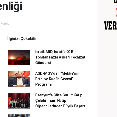
nliği
okundu.
İlginizi Çekebilir
İsrail: ABD, İsrail’e 90 Bin
Tondan Fazla Askeri Teçhizat
Gönderdi
AGD-MGV’den “Mekke’nin
Fethi ve Kudüs Gecesi”
Programı
Esenyurt'a Çifte Gurur: Katip
Çelebi İmam Hatip
Öğrencilerinden Büyük Başarı