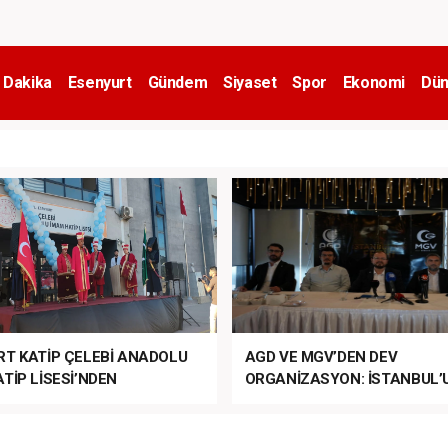
 Dakika
Esenyurt
Gündem
Siyaset
Spor
Ekonomi
Dün
RT KATİP ÇELEBİ ANADOLU
AGD VE MGV’DEN DEV
TİP LİSESİ’NDEN
ORGANİZASYON: İSTANBUL’
ANLI MUHTEŞEM
FETHİ’NİN 573. YILI COŞKUY
ET TÖRENİ!
KUTLANACAK!