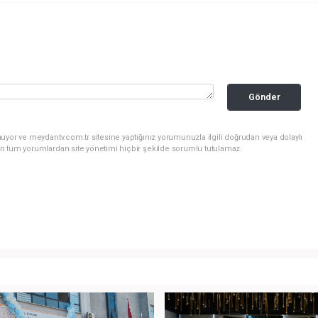
Gönder
uyor ve meydantv.com.tr sitesine yaptığınız yorumunuzla ilgili doğrudan veya dolaylı
n tüm yorumlardan site yönetimi hiçbir şekilde sorumlu tutulamaz.