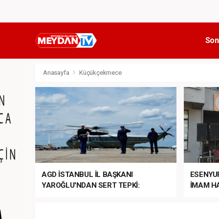
Son
Anasayfa
Küçükçekmece
AGD İSTANBUL İL BAŞKANI
ESENYU
YAROĞLU'NDAN SERT TEPKİ:
İMAM HA
“NATO’NUN ÜLKEMİZDE İŞİ NE?”
MEHTER
MEZUNİY