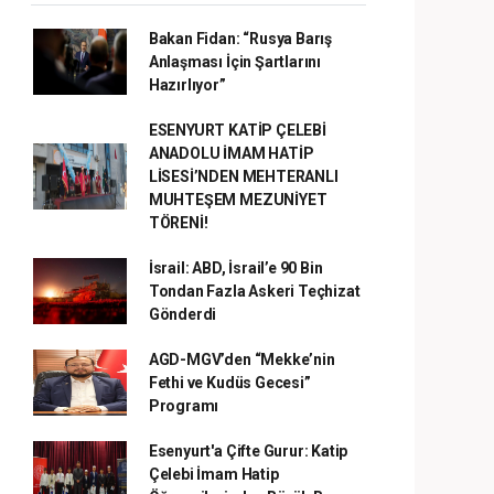
Bakan Fidan: “Rusya Barış
Anlaşması İçin Şartlarını
Hazırlıyor”
ESENYURT KATİP ÇELEBİ
ANADOLU İMAM HATİP
LİSESİ’NDEN MEHTERANLI
MUHTEŞEM MEZUNİYET
TÖRENİ!
İsrail: ABD, İsrail’e 90 Bin
Tondan Fazla Askeri Teçhizat
Gönderdi
AGD-MGV’den “Mekke’nin
Fethi ve Kudüs Gecesi”
Programı
Esenyurt'a Çifte Gurur: Katip
Çelebi İmam Hatip