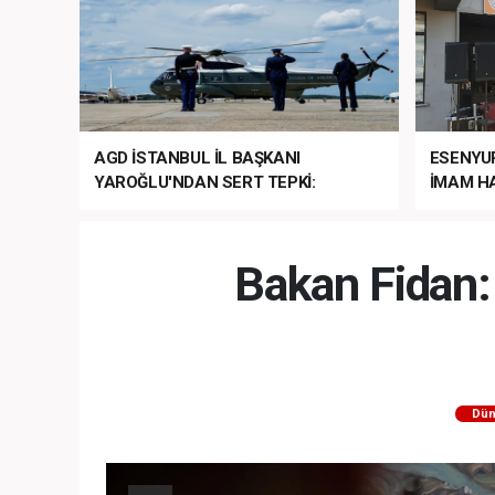
AGD İSTANBUL İL BAŞKANI
ESENYU
YAROĞLU'NDAN SERT TEPKİ:
İMAM HA
“NATO’NUN ÜLKEMİZDE İŞİ NE?”
MEHTER
MEZUNİY
Bakan Fidan: 
Dün