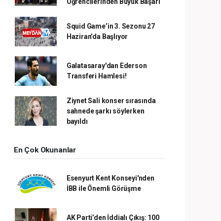
Öğrencilerinden Büyük Başarı
Squid Game’in 3. Sezonu 27
Haziran’da Başlıyor
Galatasaray'dan Ederson
Transferi Hamlesi!
Ziynet Sali konser sırasında
sahnede şarkı söylerken
bayıldı
En Çok Okunanlar
Esenyurt Kent Konseyi'nden
İBB ile Önemli Görüşme
AK Parti’den İddialı Çıkış: 100