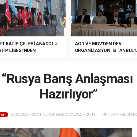
RT KATİP ÇELEBİ ANADOLU
AGD VE MGV’DEN DEV
TİP LİSESİ’NDEN
ORGANİZASYON: İSTANBUL’
ANLI MUHTEŞEM
FETHİ’NİN 573. YILI COŞKUY
ET TÖRENİ!
KUTLANACAK!
“Rusya Barış Anlaşması İ
Hazırlıyor”
27.05.2025 - 20:11, Güncelleme: 27.05.2025 - 20:11
4664+ kez okund
ya