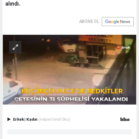
alındı.
ABONE OL
Erkek
|
Kadın
(Haberi Sesli Oku)