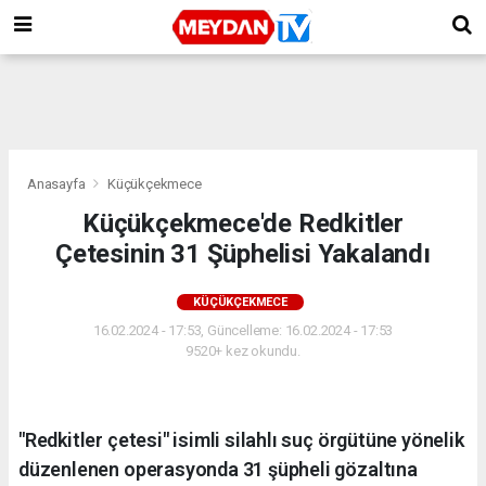
Anasayfa
Küçükçekmece
Küçükçekmece'de Redkitler
Çetesinin 31 Şüphelisi Yakalandı
KÜÇÜKÇEKMECE
16.02.2024 - 17:53, Güncelleme: 16.02.2024 - 17:53
9520+ kez okundu.
"Redkitler çetesi" isimli silahlı suç örgütüne yönelik
düzenlenen operasyonda 31 şüpheli gözaltına