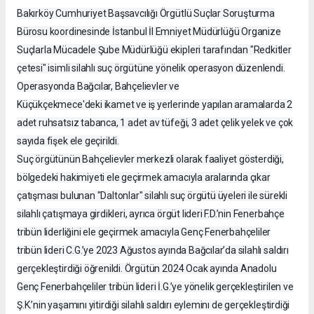
Bakırköy Cumhuriyet Başsavcılığı Örgütlü Suçlar Soruşturma
Bürosu koordinesinde İstanbul İl Emniyet Müdürlüğü Organize
Suçlarla Mücadele Şube Müdürlüğü ekipleri tarafından "Redkitler
çetesi" isimli silahlı suç örgütüne yönelik operasyon düzenlendi.
Operasyonda Bağcılar, Bahçelievler ve
Küçükçekmece'deki ikamet ve iş yerlerinde yapılan aramalarda 2
adet ruhsatsız tabanca, 1 adet av tüfeği, 3 adet çelik yelek ve çok
sayıda fişek ele geçirildi.
Suç örgütünün Bahçelievler merkezli olarak faaliyet gösterdiği,
bölgedeki hakimiyeti ele geçirmek amacıyla aralarında çıkar
çatışması bulunan "Daltonlar" silahlı suç örgütü üyeleri ile sürekli
silahlı çatışmaya girdikleri, ayrıca örgüt lideri F.D.’nin Fenerbahçe
tribün liderliğini ele geçirmek amacıyla Genç Fenerbahçeliler
tribün lideri C.G.’ye 2023 Ağustos ayında Bağcılar’da silahlı saldırı
gerçekleştirdiği öğrenildi. Örgütün 2024 Ocak ayında Anadolu
Genç Fenerbahçeliler tribün lideri İ.G.’ye yönelik gerçekleştirilen ve
Ş.K.’nin yaşamını yitirdiği silahlı saldırı eyleminı de gerçekleştirdiği