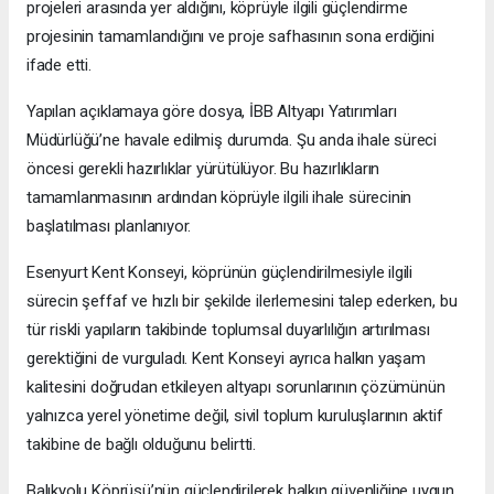
projeleri arasında yer aldığını, köprüyle ilgili güçlendirme
projesinin tamamlandığını ve proje safhasının sona erdiğini
ifade etti.
Yapılan açıklamaya göre dosya, İBB Altyapı Yatırımları
Müdürlüğü’ne havale edilmiş durumda. Şu anda ihale süreci
öncesi gerekli hazırlıklar yürütülüyor. Bu hazırlıkların
tamamlanmasının ardından köprüyle ilgili ihale sürecinin
başlatılması planlanıyor.
Esenyurt Kent Konseyi, köprünün güçlendirilmesiyle ilgili
sürecin şeffaf ve hızlı bir şekilde ilerlemesini talep ederken, bu
tür riskli yapıların takibinde toplumsal duyarlılığın artırılması
gerektiğini de vurguladı. Kent Konseyi ayrıca halkın yaşam
kalitesini doğrudan etkileyen altyapı sorunlarının çözümünün
yalnızca yerel yönetime değil, sivil toplum kuruluşlarının aktif
takibine de bağlı olduğunu belirtti.
Balıkyolu Köprüsü’nün güçlendirilerek halkın güvenliğine uygun