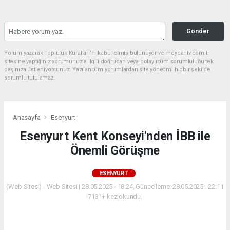
Gönder
Yorum yazarak Topluluk Kuralları’nı kabul etmiş bulunuyor ve meydantv.com.tr
sitesine yaptığınız yorumunuzla ilgili doğrudan veya dolaylı tüm sorumluluğu tek
başınıza üstleniyorsunuz. Yazılan tüm yorumlardan site yönetimi hiçbir şekilde
sorumlu tutulamaz.
Anasayfa
Esenyurt
Esenyurt Kent Konseyi'nden İBB ile
Önemli Görüşme
ESENYURT
(Web Sitesi) - Web Sitesi | 28.05.2025 - 18:24, Güncelleme: 28.05.2025 - 22:11
7131+ kez okundu.