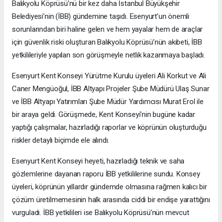
Balıkyolu Köprüsü’nü bir kez daha İstanbul Büyükşehir
Belediyesi’nin (İBB) gündemine taşıdı. Esenyurt’un önemli
sorunlarından biri haline gelen ve hem yayalar hem de araçlar
için güvenlik riski oluşturan Balıkyolu Köprüsü’nün akıbeti, İBB
yetkilileriyle yapılan son görüşmeyle netlik kazanmaya başladı.
Esenyurt Kent Konseyi Yürütme Kurulu üyeleri Ali Korkut ve Ali
Caner Mengüoğul, İBB Altyapı Projeler Şube Müdürü Ulaş Sunar
ve İBB Altyapı Yatırımları Şube Müdür Yardımcısı Murat Erol ile
bir araya geldi. Görüşmede, Kent Konseyi'nin bugüne kadar
yaptığı çalışmalar, hazırladığı raporlar ve köprünün oluşturduğu
riskler detaylı biçimde ele alındı.
Esenyurt Kent Konseyi heyeti, hazırladığı teknik ve saha
gözlemlerine dayanan raporu İBB yetkililerine sundu. Konsey
üyeleri, köprünün yıllardır gündemde olmasına rağmen kalıcı bir
çözüm üretilmemesinin halk arasında ciddi bir endişe yarattığını
vurguladı. İBB yetkilileri ise Balıkyolu Köprüsü’nün mevcut