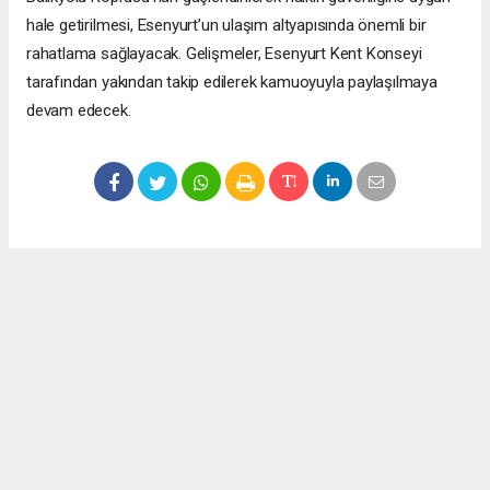
hale getirilmesi, Esenyurt’un ulaşım altyapısında önemli bir
rahatlama sağlayacak. Gelişmeler, Esenyurt Kent Konseyi
tarafından yakından takip edilerek kamuoyuyla paylaşılmaya
devam edecek.
Okuyucu Yorumları
(0)
Gönder
Yorum yazarak Topluluk Kuralları’nı kabul etmiş bulunuyor ve meydantv.com.tr
sitesine yaptığınız yorumunuzla ilgili doğrudan veya dolaylı tüm sorumluluğu tek
başınıza üstleniyorsunuz. Yazılan tüm yorumlardan site yönetimi hiçbir şekilde
sorumlu tutulamaz.