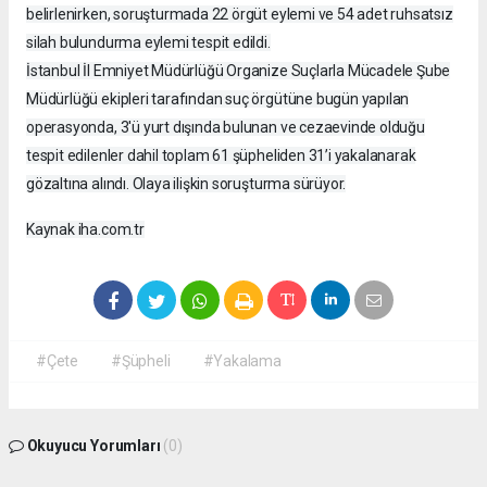
belirlenirken, soruşturmada 22 örgüt eylemi ve 54 adet ruhsatsız
silah bulundurma eylemi tespit edildi.
İstanbul İl Emniyet Müdürlüğü Organize Suçlarla Mücadele Şube
Müdürlüğü ekipleri tarafından suç örgütüne bugün yapılan
operasyonda, 3'ü yurt dışında bulunan ve cezaevinde olduğu
tespit edilenler dahil toplam 61 şüpheliden 31’i yakalanarak
gözaltına alındı. Olaya ilişkin soruşturma sürüyor.
Kaynak iha.com.tr
#Çete
#Şüpheli
#Yakalama
Okuyucu Yorumları
(0)