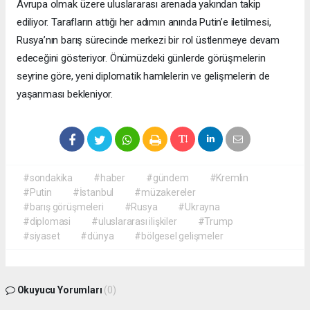
Avrupa olmak üzere uluslararası arenada yakından takip
ediliyor. Tarafların attığı her adımın anında Putin’e iletilmesi,
Rusya’nın barış sürecinde merkezi bir rol üstlenmeye devam
edeceğini gösteriyor. Önümüzdeki günlerde görüşmelerin
seyrine göre, yeni diplomatik hamlelerin ve gelişmelerin de
yaşanması bekleniyor.
#sondakika
#haber
#gündem
#Kremlin
#Putin
#İstanbul
#müzakereler
#barış görüşmeleri
#Rusya
#Ukrayna
#diplomasi
#uluslararası ilişkiler
#Trump
#siyaset
#dünya
#bölgesel gelişmeler
Okuyucu Yorumları
(0)