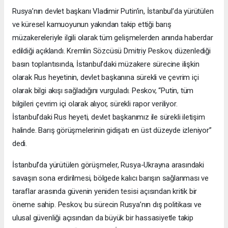
Rusya’nın devlet başkanı Vladimir Putin’in, İstanbul’da yürütülen
ve küresel kamuoyunun yakından takip ettiği barış
müzakereleriyle ilgili olarak tüm gelişmelerden anında haberdar
edildiği açıklandı. Kremlin Sözcüsü Dmitriy Peskov, düzenlediği
basın toplantısında, İstanbul’daki müzakere sürecine ilişkin
olarak Rus heyetinin, devlet başkanına sürekli ve çevrim içi
olarak bilgi akışı sağladığını vurguladı. Peskov, “Putin, tüm
bilgileri çevrim içi olarak alıyor, sürekli rapor veriliyor.
İstanbul’daki Rus heyeti, devlet başkanımız ile sürekli iletişim
halinde. Barış görüşmelerinin gidişatı en üst düzeyde izleniyor”
dedi.
İstanbul’da yürütülen görüşmeler, Rusya-Ukrayna arasındaki
savaşın sona erdirilmesi, bölgede kalıcı barışın sağlanması ve
taraflar arasında güvenin yeniden tesisi açısından kritik bir
öneme sahip. Peskov, bu sürecin Rusya’nın dış politikası ve
ulusal güvenliği açısından da büyük bir hassasiyetle takip