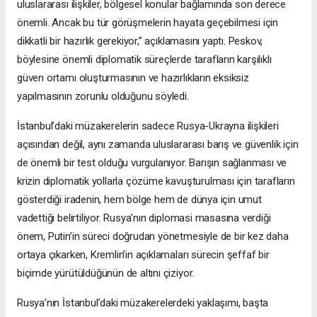
uluslararası ilişkiler, bölgesel konular bağlamında son derece
önemli. Ancak bu tür görüşmelerin hayata geçebilmesi için
dikkatli bir hazırlık gerekiyor,” açıklamasını yaptı. Peskov,
böylesine önemli diplomatik süreçlerde tarafların karşılıklı
güven ortamı oluşturmasının ve hazırlıkların eksiksiz
yapılmasının zorunlu olduğunu söyledi.
İstanbul’daki müzakerelerin sadece Rusya-Ukrayna ilişkileri
açısından değil, aynı zamanda uluslararası barış ve güvenlik için
de önemli bir test olduğu vurgulanıyor. Barışın sağlanması ve
krizin diplomatik yollarla çözüme kavuşturulması için tarafların
gösterdiği iradenin, hem bölge hem de dünya için umut
vadettiği belirtiliyor. Rusya’nın diplomasi masasına verdiği
önem, Putin’in süreci doğrudan yönetmesiyle de bir kez daha
ortaya çıkarken, Kremlin’in açıklamaları sürecin şeffaf bir
biçimde yürütüldüğünün de altını çiziyor.
Rusya’nın İstanbul’daki müzakerelerdeki yaklaşımı, başta