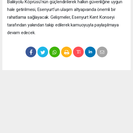
Balıkyolu Köprüsü’nün güçlendirilerek halkın güvenliğine uygun
hale getirilmesi, Esenyurt’un ulaşım altyapısında önemli bir
rahatlama sağlayacak. Gelişmeler, Esenyurt Kent Konseyi
tarafından yakından takip edilerek kamuoyuyla paylaşılmaya
devam edecek.
Okuyucu Yorumları
(0)
Gönder
Yorum yazarak Topluluk Kuralları’nı kabul etmiş bulunuyor ve meydantv.com.tr
sitesine yaptığınız yorumunuzla ilgili doğrudan veya dolaylı tüm sorumluluğu tek
başınıza üstleniyorsunuz. Yazılan tüm yorumlardan site yönetimi hiçbir şekilde
sorumlu tutulamaz.