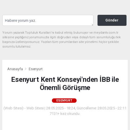
Gönder
Yorum yazarak Topluluk Kuralları’nı kabul etmiş bulunuyor ve meydantv.com.tr
sitesine yaptığınız yorumunuzla ilgili doğrudan veya dolaylı tüm sorumluluğu tek
başınıza üstleniyorsunuz. Yazılan tüm yorumlardan site yönetimi hiçbir şekilde
sorumlu tutulamaz.
Anasayfa
Esenyurt
Esenyurt Kent Konseyi'nden İBB ile
Önemli Görüşme
ESENYURT
(Web Sitesi) - Web Sitesi | 28.05.2025 - 18:24, Güncelleme: 28.05.2025 - 22:11
7131+ kez okundu.