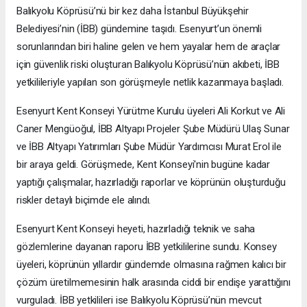
Balıkyolu Köprüsü’nü bir kez daha İstanbul Büyükşehir
Belediyesi’nin (İBB) gündemine taşıdı. Esenyurt’un önemli
sorunlarından biri haline gelen ve hem yayalar hem de araçlar
için güvenlik riski oluşturan Balıkyolu Köprüsü’nün akıbeti, İBB
yetkilileriyle yapılan son görüşmeyle netlik kazanmaya başladı.
Esenyurt Kent Konseyi Yürütme Kurulu üyeleri Ali Korkut ve Ali
Caner Mengüoğul, İBB Altyapı Projeler Şube Müdürü Ulaş Sunar
ve İBB Altyapı Yatırımları Şube Müdür Yardımcısı Murat Erol ile
bir araya geldi. Görüşmede, Kent Konseyi'nin bugüne kadar
yaptığı çalışmalar, hazırladığı raporlar ve köprünün oluşturduğu
riskler detaylı biçimde ele alındı.
Esenyurt Kent Konseyi heyeti, hazırladığı teknik ve saha
gözlemlerine dayanan raporu İBB yetkililerine sundu. Konsey
üyeleri, köprünün yıllardır gündemde olmasına rağmen kalıcı bir
çözüm üretilmemesinin halk arasında ciddi bir endişe yarattığını
vurguladı. İBB yetkilileri ise Balıkyolu Köprüsü’nün mevcut