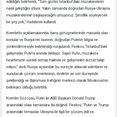
edildiğini belirterek, “Tüm gözler İstanbul’daki müzakerelerin
nasıl geliştiğini izliyor. Yakın zamanda doğrudan Rusya-Ukrayna
müzakerelerinin başlayacağını umuyoruz. Şimdilik söyleyecek
bir şey yok,” ifadelerini kullandı.
Kremlin’in açıklamalarında, barış görüşmelerinde masada olan
konular ve Rusya’nın tavrının, doğrudan Putin’in bilgisi ve
yönlendirmesiyle belirlendiği vurgulandı. Peskov, “İstanbul’daki
gelişmeler Putin’e anında iletiliyor. Sayın Putin, müzakere
heyetimizle sürekli temas halinde ve gelişmeleri bizzat takip
ediyor,” dedi. Rusya açısından bu süreçte atılacak adımların ve
sunulacak çözüm önerilerinin, devletin en üst düzeyinde
şekillendiği ve diplomasi trafiğinin merkezi olarak Moskova’nın
belirleyici olduğu belirtildi.
Kremlin Sözcüsü, Putin ile ABD Başkanı Donald Trump
arasındaki olası temaslara da değindi. Peskov, “Putin ve Trump
arasındaki temaslar, Ukrayna ile ilgili bir çözüm, ikili ve