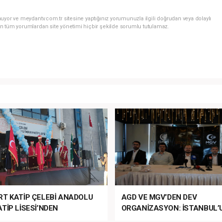
uyor ve meydantv.com.tr sitesine yaptığınız yorumunuzla ilgili doğrudan veya dolaylı
n tüm yorumlardan site yönetimi hiçbir şekilde sorumlu tutulamaz.
RT KATİP ÇELEBİ ANADOLU
AGD VE MGV’DEN DEV
TİP LİSESİ’NDEN
ORGANİZASYON: İSTANBUL’
ANLI MUHTEŞEM
FETHİ’NİN 573. YILI COŞKUY