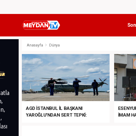
Son
Anasayfa
Dünya
AGD İSTANBUL İL BAŞKANI
ESENYU
YAROĞLU'NDAN SERT TEPKİ:
İMAM HA
“NATO’NUN ÜLKEMİZDE İŞİ NE?”
MEHTER
MEZUNİY