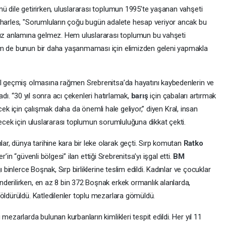
ü dile getirirken, uluslararası toplumun 1995’te yaşanan vahşeti
Charles, "Sorumluların çoğu bugün adalete hesap veriyor ancak bu
z anlamına gelmez. Hem uluslararası toplumun bu vahşeti
em de bunun bir daha yaşanmaması için elimizden geleni yapmakla
ıl geçmiş olmasına rağmen Srebrenitsa’da hayatını kaybedenlerin ve
adı. “30 yıl sonra acı çekenleri hatırlamak,
barış
için çabaları artırmak
elecek için çalışmak daha da önemli hale geliyor,” diyen Kral, insan
lecek için uluslararası toplumun sorumluluğuna dikkat çekti.
, dünya tarihine kara bir leke olarak geçti. Sırp komutan
Ratko
tler’in “güvenli bölgesi” ilan ettiği Srebrenitsa’yı işgal etti.
BM
 binlerce Boşnak, Sırp birliklerine teslim edildi. Kadınlar ve çocuklar
derilirken, en az 8 bin 372 Boşnak erkek ormanlık alanlarda,
öldürüldü. Katledilenler toplu mezarlara gömüldü.
mezarlarda bulunan kurbanların kimlikleri tespit edildi. Her yıl 11