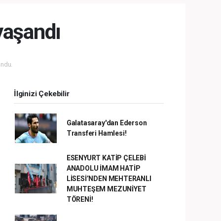
yaşandı
ndu.
İlginizi Çekebilir
Galatasaray'dan Ederson
Transferi Hamlesi!
ESENYURT KATİP ÇELEBİ
ANADOLU İMAM HATİP
LİSESİ’NDEN MEHTERANLI
MUHTEŞEM MEZUNİYET
TÖRENİ!