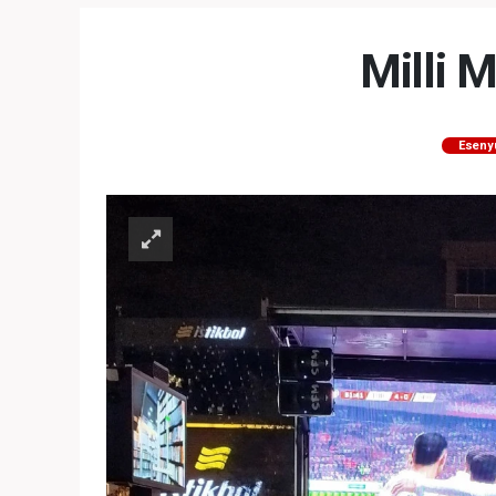
MEZUNİY
Milli 
Eseny