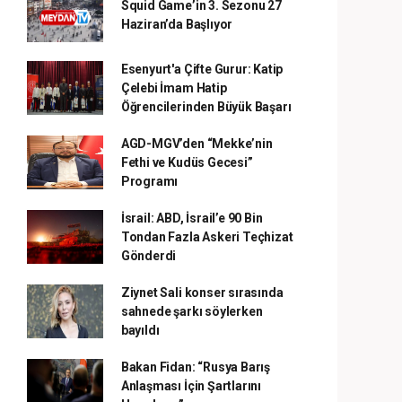
Squid Game’in 3. Sezonu 27
Haziran’da Başlıyor
Esenyurt'a Çifte Gurur: Katip
Çelebi İmam Hatip
Öğrencilerinden Büyük Başarı
AGD-MGV’den “Mekke’nin
Fethi ve Kudüs Gecesi”
Programı
İsrail: ABD, İsrail’e 90 Bin
Tondan Fazla Askeri Teçhizat
Gönderdi
Ziynet Sali konser sırasında
sahnede şarkı söylerken
bayıldı
Bakan Fidan: “Rusya Barış
Anlaşması İçin Şartlarını