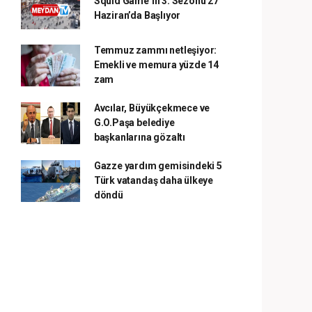
Squid Game’in 3. Sezonu 27
Haziran’da Başlıyor
Temmuz zammı netleşiyor:
Emekli ve memura yüzde 14
zam
Avcılar, Büyükçekmece ve
G.O.Paşa belediye
başkanlarına gözaltı
Gazze yardım gemisindeki 5
Türk vatandaş daha ülkeye
döndü