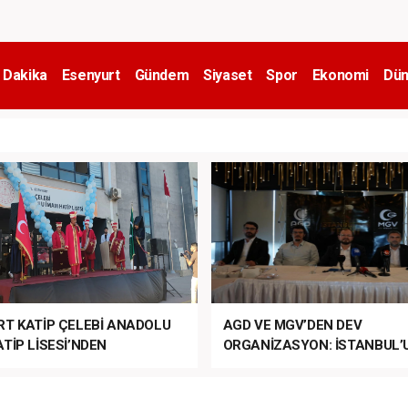
 Dakika
Esenyurt
Gündem
Siyaset
Spor
Ekonomi
Dün
RT KATİP ÇELEBİ ANADOLU
AGD VE MGV’DEN DEV
TİP LİSESİ’NDEN
ORGANİZASYON: İSTANBUL’
ANLI MUHTEŞEM
FETHİ’NİN 573. YILI COŞKUY
ET TÖRENİ!
KUTLANACAK!