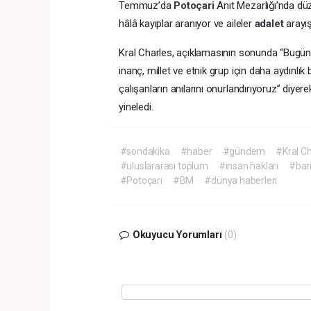
Temmuz’da
Potoçari
Anıt Mezarlığı’nda dü
hâlâ kayıplar aranıyor ve aileler
adalet
arayı
Kral Charles, açıklamasının sonunda “Bugün tr
inanç, millet ve etnik grup için daha aydınl
çalışanların anılarını onurlandırıyoruz” diy
yineledi.
#sondakika
#haber
#gündem
#Kral Ch
#uluslararası toplum
#insan hakları
#bar
#Potoçari
#BM
#dünya haberleri
Okuyucu Yorumları
(0)