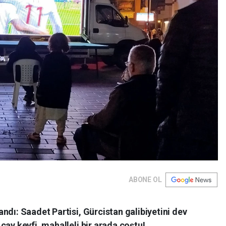
ABONE OL
ndı: Saadet Partisi, Gürcistan galibiyetini dev
çay keyfi, mahalleli bir arada coştu!