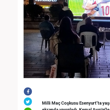
Milli Maç Coşkusu Esenyurt’ta yaşa
ekranda yayınladı. Kemal Aygün’le 