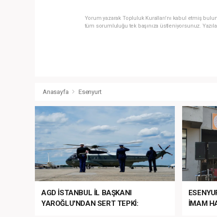
Yorum yazarak Topluluk Kuralları’nı kabul etmiş bulun
tüm sorumluluğu tek başınıza üstleniyorsunuz. Yazıla
Anasayfa
Esenyurt
AGD İSTANBUL İL BAŞKANI
ESENYU
YAROĞLU'NDAN SERT TEPKİ:
İMAM HA
“NATO’NUN ÜLKEMİZDE İŞİ NE?”
MEHTER