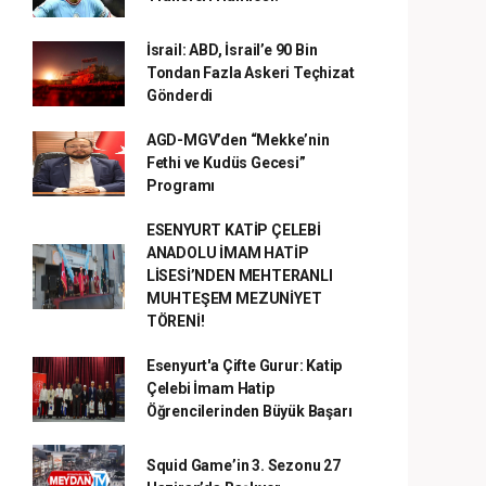
İsrail: ABD, İsrail’e 90 Bin
Tondan Fazla Askeri Teçhizat
Gönderdi
AGD-MGV’den “Mekke’nin
Fethi ve Kudüs Gecesi”
Programı
ESENYURT KATİP ÇELEBİ
ANADOLU İMAM HATİP
LİSESİ’NDEN MEHTERANLI
MUHTEŞEM MEZUNİYET
TÖRENİ!
Esenyurt'a Çifte Gurur: Katip
Çelebi İmam Hatip
Öğrencilerinden Büyük Başarı
Squid Game’in 3. Sezonu 27