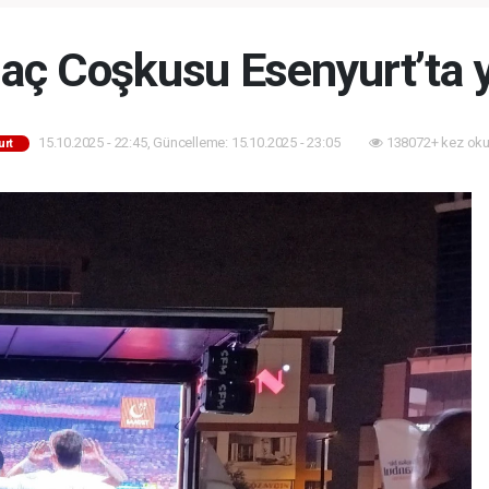
ET TÖRENİ!
KUTLANACAK!
Maç Coşkusu Esenyurt’ta 
15.10.2025 - 22:45, Güncelleme: 15.10.2025 - 23:05
138072+ kez oku
urt