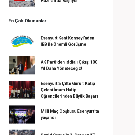
Haziran’da Başlıyor
En Çok Okunanlar
Esenyurt Kent Konseyi'nden
İBB ile Önemli Görüşme
AK Parti’den İddialı Çıkış: 100
Yıl Daha Yöneteceğiz!
Esenyurt'a Çifte Gurur: Katip
Çelebi İmam Hatip
Öğrencilerinden Büyük Başarı
Milli Maç Coşkusu Esenyurt’ta
yaşandı