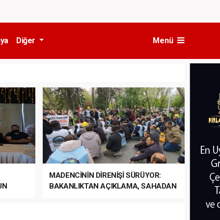
ya
Diğer
Menü
MADENCİNİN DİRENİŞİ SÜRÜYOR:
UN
BAKANLIKTAN AÇIKLAMA, SAHADAN
LA
MÜDAHALE HABERİ GELDİ!