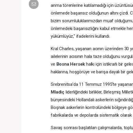
anma törenlerine katılamadığı için üzüntüsün
önlemede başarısız olduğunun altını çizdi. 
bizim sorumluluklarımızdan muaf olduğumu
önlemedeki başarısızlığını kabul etmekle h
yükümlüyüz," ifadelerini kullandı.
Kral Charles, yaşanan acının üzerinden 30 y
ailelerinin acısının hala taze olduğunu vurgul
ve
Bosna Hersek
halkı için istikrarlı bir g
haklarına, hoşgörüye ve barışa dayalı bir ge
Srebrenitsa’da 11 Temmuz 1995’te yaşananlar
Mladiç
liderliğindeki birlikler, Birleşmiş Mille
bünyesindeki Hollandalı askerlerin sığındırdığı
Boşnak askerlerin kontrolündeki bölgeye gön
fabrikalarda ve depolarda sistematik olarak 
Savaş sonrası başlatılan çalışmalarda, toplu 