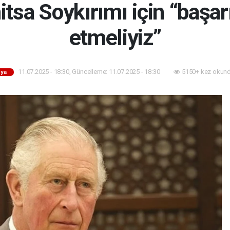
itsa Soykırımı için “başarı
etmeliyiz”
11.07.2025 - 18:30, Güncelleme: 11.07.2025 - 18:30
5150+ kez okund
ya