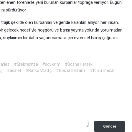
zenlenen törenlerle yeni bulunan kurbanlar toprağa veriliyor. Bugün
şını sürdürüyor.
ajik şekilde ölen kurbanları ve geride kalanları anıyor, her insan,
ık bir gelecek hedefiyle hoşgörü ve barışı yayma yolunda yorulmadan
erek, soykırımın bir daha yaşanmaması için evrensel
barış
çağrısını
arles
#Srebrenitsa
#soykırım
#Bosna Hersek
ış
#adalet
#Ratko Mladiç
#Bosna katliamı
#toplu mezar
Gönder