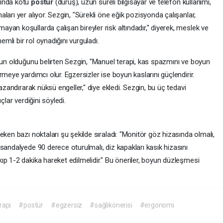
sında kötü
postür
(duruş), uzun süreli bilgisayar ve telefon kullanımı,
arı yer alıyor. Sezgin, "Sürekli öne eğik pozisyonda çalışanlar,
an koşullarda çalışan bireyler risk altındadır," diyerek, meslek ve
li bir rol oynadığını vurguladı.
orun olduğunu belirten Sezgin, "Manuel terapi, kas spazmını ve boyun
meye yardımcı olur. Egzersizler ise boyun kaslarını güçlendirir.
kazandırarak nüksü engeller," diye ekledi. Sezgin, bu üç tedavi
çlar verdiğini söyledi.
eken bazı noktaları şu şekilde sıraladı: "Monitör göz hizasında olmalı,
sandalyede 90 derece oturulmalı, diz kapakları kasık hizasını
p 1-2 dakika hareket edilmelidir." Bu öneriler, boyun düzleşmesi
rapi
#postür
#egzersiz
#sağlıkönerisi
#ergonomi