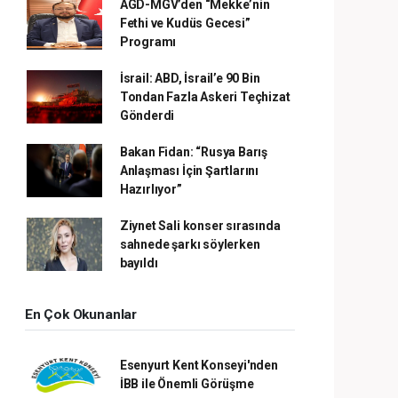
AGD-MGV’den “Mekke’nin
Fethi ve Kudüs Gecesi”
Programı
İsrail: ABD, İsrail’e 90 Bin
Tondan Fazla Askeri Teçhizat
Gönderdi
Bakan Fidan: “Rusya Barış
Anlaşması İçin Şartlarını
Hazırlıyor”
Ziynet Sali konser sırasında
sahnede şarkı söylerken
bayıldı
En Çok Okunanlar
Esenyurt Kent Konseyi'nden
İBB ile Önemli Görüşme