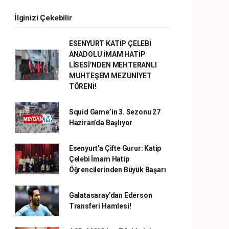
İlginizi Çekebilir
ESENYURT KATİP ÇELEBİ
ANADOLU İMAM HATİP
LİSESİ’NDEN MEHTERANLI
MUHTEŞEM MEZUNİYET
TÖRENİ!
Squid Game’in 3. Sezonu 27
Haziran’da Başlıyor
Esenyurt'a Çifte Gurur: Katip
Çelebi İmam Hatip
Öğrencilerinden Büyük Başarı
Galatasaray'dan Ederson
Transferi Hamlesi!