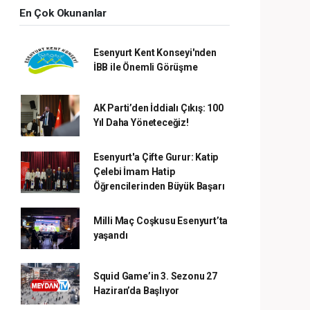
En Çok Okunanlar
Esenyurt Kent Konseyi'nden
İBB ile Önemli Görüşme
AK Parti’den İddialı Çıkış: 100
Yıl Daha Yöneteceğiz!
Esenyurt'a Çifte Gurur: Katip
Çelebi İmam Hatip
Öğrencilerinden Büyük Başarı
Milli Maç Coşkusu Esenyurt’ta
yaşandı
Squid Game’in 3. Sezonu 27
Haziran’da Başlıyor