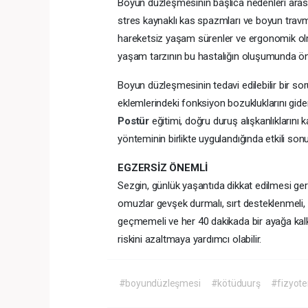
Boyun düzleşmesinin başlıca nedenleri ara
stres kaynaklı kas spazmları ve boyun travmal
hareketsiz yaşam sürenler ve ergonomik olmay
yaşam tarzının bu hastalığın oluşumunda önem
Boyun düzleşmesinin tedavi edilebilir bir s
eklemlerindeki fonksiyon bozukluklarını gider
Postür
eğitimi, doğru duruş alışkanlıklarını 
yönteminin birlikte uygulandığında etkili sonu
EGZERSİZ ÖNEMLİ
Sezgin, günlük yaşantıda dikkat edilmesi ger
omuzlar gevşek durmalı, sırt desteklenmeli, 
geçmemeli ve her 40 dakikada bir ayağa kalkı
riskini azaltmaya yardımcı olabilir.
#boyundüzleşmesi
#kötüduurş
#fizyote