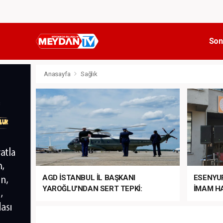
Son
Anasayfa
Sağlık
AGD İSTANBUL İL BAŞKANI
ESENYU
YAROĞLU'NDAN SERT TEPKİ:
İMAM HA
“NATO’NUN ÜLKEMİZDE İŞİ NE?”
MEHTER
MEZUNİY