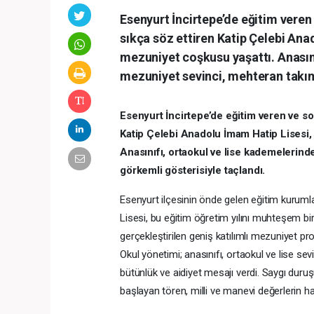
Esenyurt İncirtepe’de eğitim vere
sıkça söz ettiren Katip Çelebi Ana
mezuniyet coşkusu yaşattı. Anasını
mezuniyet sevinci, mehteran takım
Esenyurt İncirtepe’de eğitim veren ve s
Katip Çelebi Anadolu İmam Hatip Lisesi,
Anasınıfı, ortaokul ve lise kademelerind
görkemli gösterisiyle taçlandı.
Esenyurt ilçesinin önde gelen eğitim kuruml
Lisesi, bu eğitim öğretim yılını muhteşem bi
gerçekleştirilen geniş katılımlı mezuniyet pro
Okul yönetimi; anasınıfı, ortaokul ve lise s
bütünlük ve aidiyet mesajı verdi. Saygı duru
başlayan tören, milli ve manevi değerlerin 