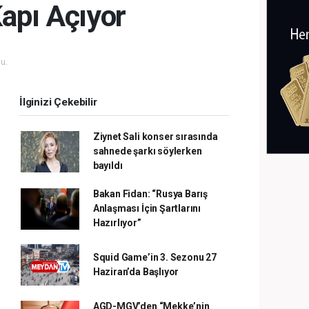
apı Açıyor
u.
İlginizi Çekebilir
Ziynet Sali konser sırasında
sahnede şarkı söylerken
bayıldı
Bakan Fidan: “Rusya Barış
Anlaşması İçin Şartlarını
Hazırlıyor”
Squid Game’in 3. Sezonu 27
Haziran’da Başlıyor
AGD-MGV’den “Mekke’nin