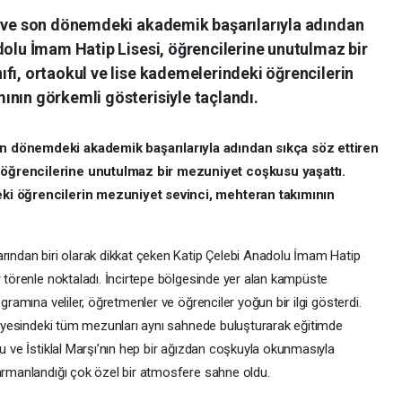
n ve son dönemdeki akademik başarılarıyla adından
dolu İmam Hatip Lisesi, öğrencilerine unutulmaz bir
fı, ortaokul ve lise kademelerindeki öğrencilerin
ının görkemli gösterisiyle taçlandı.
on dönemdeki akademik başarılarıyla adından sıkça söz ettiren
 öğrencilerine unutulmaz bir mezuniyet coşkusu yaşattı.
eki öğrencilerin mezuniyet sevinci, mehteran takımının
arından biri olarak dikkat çeken Katip Çelebi Anadolu İmam Hatip
r törenle noktaladı. İncirtepe bölgesinde yer alan kampüste
gramına veliler, öğretmenler ve öğrenciler yoğun bir ilgi gösterdi.
eviyesindeki tüm mezunları aynı sahnede buluşturarak eğitimde
şu ve İstiklal Marşı’nın hep bir ağızdan coşkuyla okunmasıyla
harmanlandığı çok özel bir atmosfere sahne oldu.