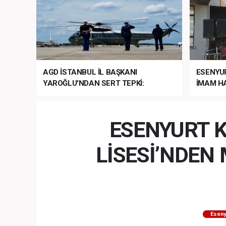
AGD İSTANBUL İL BAŞKANI
ESENYU
YAROĞLU'NDAN SERT TEPKİ:
İMAM HA
“NATO’NUN ÜLKEMİZDE İŞİ NE?”
MEHTER
MEZUNİY
ESENYURT K
LİSESİ’NDE
Eseny