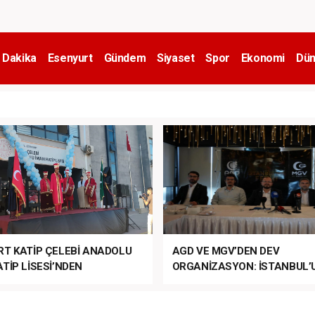
 Dakika
Esenyurt
Gündem
Siyaset
Spor
Ekonomi
Dün
RT KATİP ÇELEBİ ANADOLU
AGD VE MGV’DEN DEV
TİP LİSESİ’NDEN
ORGANİZASYON: İSTANBUL’
ANLI MUHTEŞEM
FETHİ’NİN 573. YILI COŞKUY
ET TÖRENİ!
KUTLANACAK!