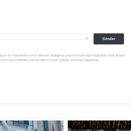
Gönder
uyor ve meydantv.com.tr sitesine yaptığınız yorumunuzla ilgili doğrudan veya dolaylı
n tüm yorumlardan site yönetimi hiçbir şekilde sorumlu tutulamaz.