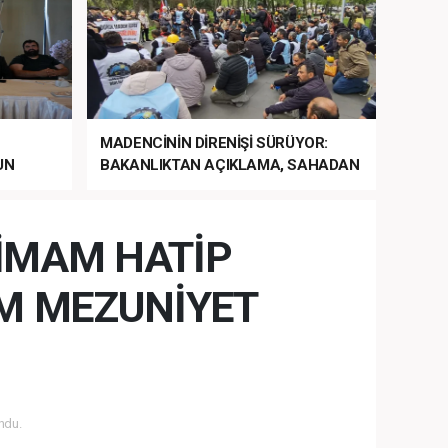
MADENCİNİN DİRENİŞİ SÜRÜYOR:
UN
BAKANLIKTAN AÇIKLAMA, SAHADAN
LA
MÜDAHALE HABERİ GELDİ!
 İMAM HATİP
M MEZUNİYET
ndu.