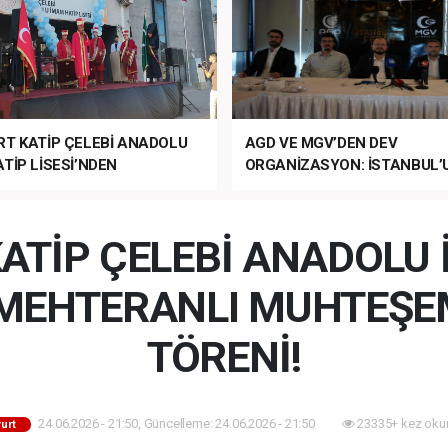
RT KATİP ÇELEBİ ANADOLU
AGD VE MGV’DEN DEV
TİP LİSESİ’NDEN
ORGANİZASYON: İSTANBUL’
ANLI MUHTEŞEM
FETHİ’NİN 573. YILI COŞKUY
ET TÖRENİ!
KUTLANACAK!
ATİP ÇELEBİ ANADOLU
N MEHTERANLI MUHTEŞE
TÖRENİ!
24.06.2026 - 21:50, Güncelleme: 24.06.2026 - 21:50
23335+ kez oku
urt