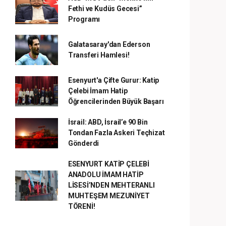
Fethi ve Kudüs Gecesi”
Programı
Galatasaray'dan Ederson
Transferi Hamlesi!
Esenyurt'a Çifte Gurur: Katip
Çelebi İmam Hatip
Öğrencilerinden Büyük Başarı
İsrail: ABD, İsrail’e 90 Bin
Tondan Fazla Askeri Teçhizat
Gönderdi
ESENYURT KATİP ÇELEBİ
ANADOLU İMAM HATİP
LİSESİ’NDEN MEHTERANLI
MUHTEŞEM MEZUNİYET
TÖRENİ!