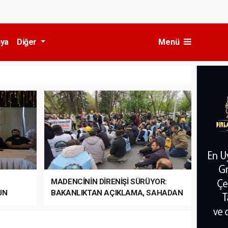
ya
Diğer
Menü
MADENCİNİN DİRENİŞİ SÜRÜYOR:
UN
BAKANLIKTAN AÇIKLAMA, SAHADAN
LA
MÜDAHALE HABERİ GELDİ!