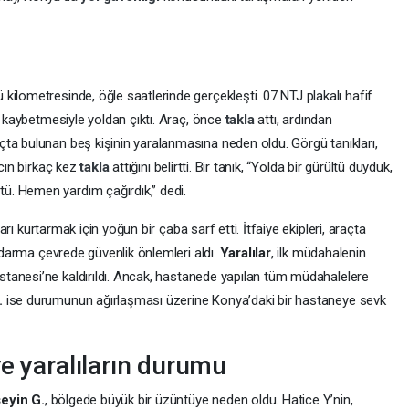
ilometresinde, öğle saatlerinde gerçekleşti. 07 NTJ plakalı hafif
nü kaybetmesiyle yoldan çıktı. Araç, önce
takla
attı, ardından
açta bulunan beş kişinin yaralanmasına neden oldu. Görgü tanıkları,
acın birkaç kez
takla
attığını belirtti. Bir tanık, “Yolda bir gürültü duyduk,
. Hemen yardım çağırdık,” dedi.
ları kurtarmak için yoğun bir çaba sarf etti. İtfaiye ekipleri, araçta
andarma çevrede güvenlik önlemleri aldı.
Yaralılar
, ilk müdahalenin
stanesi’ne kaldırıldı. Ancak, hastanede yapılan tüm müdahalelere
.
ise durumunun ağırlaşması üzerine Konya’daki bir hastaneye sevk
e yaralıların durumu
eyin G.
, bölgede büyük bir üzüntüye neden oldu. Hatice Y.’nin,