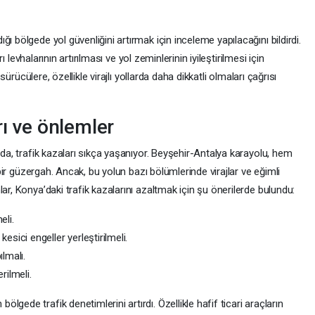
ı bölgede yol güvenliğini artırmak için inceleme yapılacağını bildirdi.
rı levhalarının artırılması ve yol zeminlerinin iyileştirilmesi için
 sürücülere, özellikle virajlı yollarda daha dikkatli olmaları çağrısı
rı ve önlemler
 da, trafik kazaları sıkça yaşanıyor. Beyşehir-Antalya karayolu, hem
ı bir güzergah. Ancak, bu yolun bazı bölümlerinde virajlar ve eğimli
ar, Konya’daki trafik kazalarını azaltmak için şu önerilerde bulundu:
eli.
kesici engeller yerleştirilmeli.
ılmalı.
rilmeli.
lgede trafik denetimlerini artırdı. Özellikle hafif ticari araçların