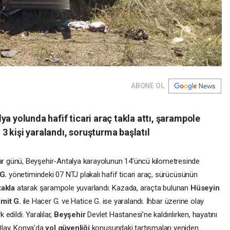
ABONE OL
ya yolunda hafif ticari araç takla attı, şarampole
, 3 kişi yaralandı, soruşturma başlatıl
r günü, Beyşehir-Antalya karayolunun 14’üncü kilometresinde
 G.
yönetimindeki 07 NTJ plakalı hafif ticari araç, sürücüsünün
takla
atarak şarampole yuvarlandı. Kazada, araçta bulunan
Hüseyin
mit G.
ile Hacer G. ve Hatice G. ise yaralandı. İhbar üzerine olay
 edildi. Yaralılar,
Beyşehir
Devlet Hastanesi’ne kaldırılırken, hayatını
 Olay, Konya’da
yol güvenliği
konusundaki tartışmaları yeniden