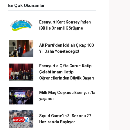
En Çok Okunanlar
Esenyurt Kent Konseyi'nden
İBB ile Önemli Görüşme
AK Parti’den İddialı Çıkış: 100
Yıl Daha Yöneteceğiz!
Esenyurt'a Çifte Gurur: Katip
Çelebi İmam Hatip
Öğrencilerinden Büyük Başarı
Milli Maç Coşkusu Esenyurt’ta
yaşandı
Squid Game’in 3. Sezonu 27
Haziran’da Başlıyor