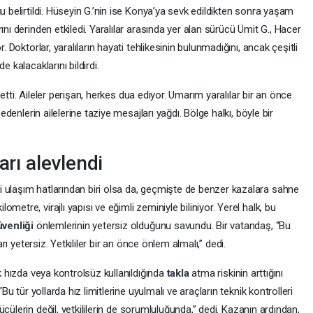
u belirtildi. Hüseyin G.’nin ise Konya’ya sevk edildikten sonra yaşam
ını derinden etkiledi. Yaralılar arasında yer alan sürücü Ümit G., Hacer
. Doktorlar, yaralıların hayati tehlikesinin bulunmadığını, ancak çeşitli
e kalacaklarını bildirdi.
etti. Aileler perişan, herkes dua ediyor. Umarım yaralılar bir an önce
bedenlerin ailelerine taziye mesajları yağdı. Bölge halkı, böyle bir
arı alevlendi
 ulaşım hatlarından biri olsa da, geçmişte de benzer kazalara sahne
etre, virajlı yapısı ve eğimli zeminiyle biliniyor. Yerel halk, bu
üvenliği
önlemlerinin yetersiz olduğunu savundu. Bir vatandaş, “Bu
rı yetersiz. Yetkililer bir an önce önlem almalı,” dedi.
ek hızda veya kontrolsüz kullanıldığında
takla
atma riskinin arttığını
“Bu tür yollarda hız limitlerine uyulmalı ve araçların teknik kontrolleri
cülerin değil, yetkililerin de sorumluluğunda,” dedi. Kazanın ardından,