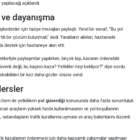
 yapılacağı açıklandı.
i ve dayanışma
kaybedenler için taziye mesajları paylaştı. Yerel bir esnaf, “Bu yol
tık bir çözüm bulunmalı,” dedi. Yaralıların aileleri, hastanede
da destek için hastaneye akın etti.
tiyle paylaşımlar yapılırken, birçok kişi, kazanın önlenebilir
üvenli değil, bu kaçıncı kaza? Yetkililer neyi bekliyor?” diye sordu.
ksiklikleri bir kez daha gözler önüne serdi.
dersler
 hem de yetkililerin
yol güvenliği
konusunda daha fazla sorumluluk
icari araçların yüksek hızda kullanılmasının ve yol koşullarının
a, vatandaşların trafik kurallarına uyması ve araç bakımlarını düzenli
afik kazalarının önlenmesi için daha kapsamlı çalışmalar yapılması