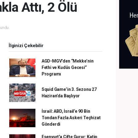
kla Attı, 2 Ölü
undu.
İlginizi Çekebilir
AGD-MGV’den “Mekke’nin
Fethi ve Kudüs Gecesi”
Programı
Squid Game’in 3. Sezonu 27
Haziran’da Başlıyor
İsrail: ABD, İsrail’e 90 Bin
Tondan Fazla Askeri Teçhizat
Gönderdi
Esenyurt'a Çifte Gurur: Katip