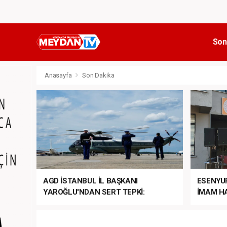
Son
Anasayfa
Son Dakika
AGD İSTANBUL İL BAŞKANI
ESENYU
YAROĞLU'NDAN SERT TEPKİ:
İMAM HA
“NATO’NUN ÜLKEMİZDE İŞİ NE?”
MEHTER
MEZUNİY