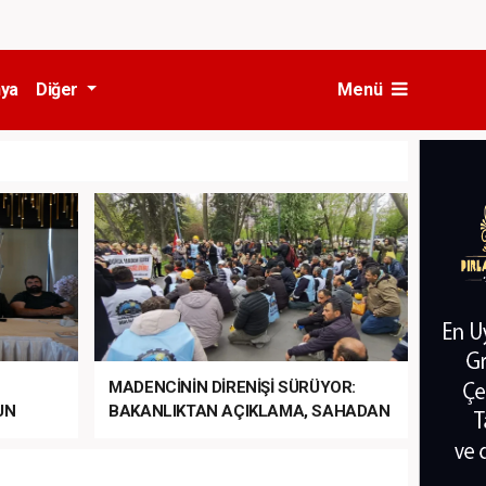
ya
Diğer
Menü
MADENCİNİN DİRENİŞİ SÜRÜYOR:
UN
BAKANLIKTAN AÇIKLAMA, SAHADAN
LA
MÜDAHALE HABERİ GELDİ!