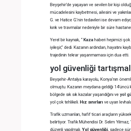
Beyşehir’de yaşayan ve sevilen bir kişi olduğ
mücadelesini kaybetmesi, ailesini ve yakınlar
G. ve Hatice G.’nin tedavileri ise devam ediyor
kırık ve travmalar nedeniyle bir süre hastaned
Yerel bir kaynak, “
Kaza
haberi hepimizi şok 
iyileşir,” dedi. Kazanın ardından, hayatını kay
trajedinin tekrar yaşanmaması için dua etti.
yol güvenliği
tartışmal
Beyşehir-Antalya karayolu, Konya’nın önemli
olmuştu. Kazanın meydana geldiği 14’üncü kilom
bölgede sık sık kazalar yaşandığını ve
yol g
yol çok tehlikeli.
Hız sınırları
ve uyarı levhala
Trafik uzmanları, hafif ticari araçların yüks
belirtiyor. Trafik Mühendisi Dr. Selim Yılmaz, 
düzenli yapılmalı.
Yol güvenliği
, sadece sürü