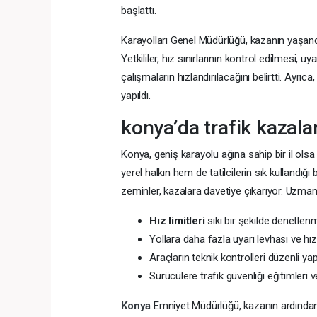
başlattı.
Karayolları Genel Müdürlüğü, kazanın yaşandığ
Yetkililer, hız sınırlarının kontrol edilmesi, uya
çalışmaların hızlandırılacağını belirtti. Ayrıca,
yapıldı.
konya’da trafik kazala
Konya, geniş karayolu ağına sahip bir il olsa
yerel halkın hem de tatilcilerin sık kullandığ
zeminler, kazalara davetiye çıkarıyor. Uzmanl
Hız limitleri
sıkı bir şekilde denetlenm
Yollara daha fazla uyarı levhası ve hız 
Araçların teknik kontrolleri düzenli yap
Sürücülere trafik güvenliği eğitimleri ve
Konya
Emniyet Müdürlüğü, kazanın ardından bö