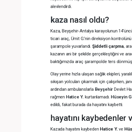
alevlendirdi.
kaza
nasıl oldu?
Kaza, Beyşehir-Antalya karayolunun 14’üncü k
ticari araç, Ümit G.’nin direksiyon kontrolü
şarampole yuvarlandı.
Şiddetli çarpma
, ar
kazanın ani bir şekilde gerçekleştiğini ve ar
baktığımızda araç şarampolde ters dönmüştü
Olay yerine hızla ulaşan sağlık ekipleri, yaralı
sıkışan yolcuları çıkarmak için çalışırken, j
ardından ambulanslarla
Beyşehir
Devlet Ha
rağmen
Hatice Y.
kurtarılamadı.
Hüseyin G
edildi, fakat burada da hayatını kaybetti.
hayatını kaybedenler v
Kazada hayatını kaybeden
Hatice Y.
ve
Hüs