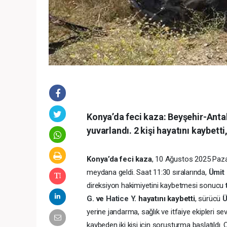
Konya’da feci kaza: Beyşehir-Antal
yuvarlandı. 2 kişi hayatını kaybetti
Konya’da feci kaza
, 10 Ağustos 2025 Paza
meydana geldi. Saat 11:30 sıralarında,
Ümit
direksiyon hakimiyetini kaybetmesi sonucu
G.
ve
Hatice Y.
hayatını kaybetti
, sürücü
Ü
yerine jandarma, sağlık ve itfaiye ekipleri sevk
kaybeden iki kişi için soruşturma başlatıldı.