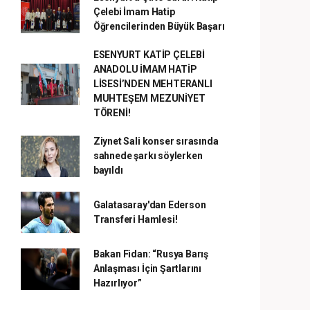
Çelebi İmam Hatip
Öğrencilerinden Büyük Başarı
ESENYURT KATİP ÇELEBİ
ANADOLU İMAM HATİP
LİSESİ’NDEN MEHTERANLI
MUHTEŞEM MEZUNİYET
TÖRENİ!
Ziynet Sali konser sırasında
sahnede şarkı söylerken
bayıldı
Galatasaray'dan Ederson
Transferi Hamlesi!
Bakan Fidan: “Rusya Barış
Anlaşması İçin Şartlarını
Hazırlıyor”