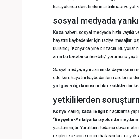
karayolunda denetimlerin artırılması ve yol koşu
sosyal medyada yankıl
Kaza
haberi, sosyal medyada hızla yayıldı ve
hayatını kaybedenler için taziye mesajları pa
kullanıcı, “Konya’da yine bir facia. Bu yollar n
ama bu kazalar önlenebilir,” yorumunu yaptı.
Sosyal medya, aynı zamanda dayanışma mesajla
ederken, hayatını kaybedenlerin ailelerine de
yol güvenliği
konusundaki eksiklikleri bir k
yetkililerden soruştu
Konya
Valiliği,
kaza
ile ilgili bir açıklama ya
“
Beyşehir-Antalya karayolunda
meydana g
yaralanmıştır. Yaralıların tedavisi devam etme
ekipleri, kazanın sürücü hatasından mı, yoks