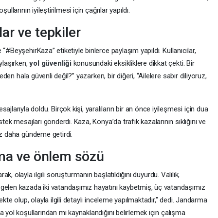
llarının iyileştirilmesi için çağrılar yapıldı.
ar ve tepkiler
 “#BeyşehirKaza” etiketiyle binlerce paylaşım yapıldı. Kullanıcılar,
ylaşırken,
yol güvenliği
konusundaki eksikliklere dikkat çekti. Bir
eden hala güvenli değil?” yazarken, bir diğeri, “Ailelere sabır diliyoruz,
rıyla doldu. Birçok kişi, yaralıların bir an önce iyileşmesi için dua
stek mesajları gönderdi. Kaza, Konya’da trafik kazalarının sıklığını ve
ez daha gündeme getirdi.
rma ve önlem sözü
parak, olayla ilgili soruşturmanın başlatıldığını duyurdu. Valilik,
elen kazada iki vatandaşımız hayatını kaybetmiş, üç vatandaşımız
kte olup, olayla ilgili detaylı inceleme yapılmaktadır,” dedi. Jandarma
a yol koşullarından mı kaynaklandığını belirlemek için çalışma