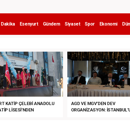
 Dakika
Esenyurt
Gündem
Siyaset
Spor
Ekonomi
Dün
RT KATİP ÇELEBİ ANADOLU
AGD VE MGV’DEN DEV
TİP LİSESİ’NDEN
ORGANİZASYON: İSTANBUL’
ANLI MUHTEŞEM
FETHİ’NİN 573. YILI COŞKUY
ET TÖRENİ!
KUTLANACAK!