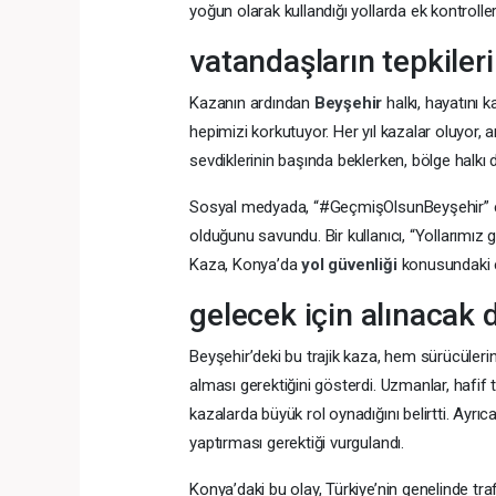
yoğun olarak kullandığı yollarda ek kontroller
vatandaşların tepkiler
Kazanın ardından
Beyşehir
halkı, hayatını 
hepimizi korkutuyor. Her yıl kazalar oluyor, ar
sevdiklerinin başında beklerken, bölge halkı 
Sosyal medyada, “#GeçmişOlsunBeyşehir” etike
olduğunu savundu. Bir kullanıcı, “Yollarımız g
Kaza, Konya’da
yol güvenliği
konusundaki e
gelecek için alınacak 
Beyşehir’deki bu trajik kaza, hem sürücülerin
alması gerektiğini gösterdi. Uzmanlar, hafif t
kazalarda büyük rol oynadığını belirtti. Ayrıc
yaptırması gerektiği vurgulandı.
Konya’daki bu olay, Türkiye’nin genelinde tr