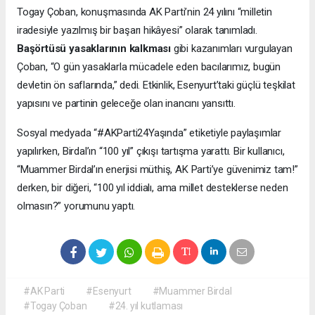
Togay Çoban, konuşmasında AK Parti’nin 24 yılını “milletin
iradesiyle yazılmış bir başarı hikâyesi” olarak tanımladı.
Başörtüsü yasaklarının kalkması
gibi kazanımları vurgulayan
Çoban, “O gün yasaklarla mücadele eden bacılarımız, bugün
devletin ön saflarında,” dedi. Etkinlik, Esenyurt’taki güçlü teşkilat
yapısını ve partinin geleceğe olan inancını yansıttı.
Sosyal medyada “#AKParti24Yaşında” etiketiyle paylaşımlar
yapılırken, Birdal’ın “100 yıl” çıkışı tartışma yarattı. Bir kullanıcı,
“Muammer Birdal’ın enerjisi müthiş, AK Parti’ye güvenimiz tam!”
derken, bir diğeri, “100 yıl iddialı, ama millet desteklerse neden
olmasın?” yorumunu yaptı.
#AK Parti
#Esenyurt
#Muammer Birdal
#Togay Çoban
#24. yıl kutlaması