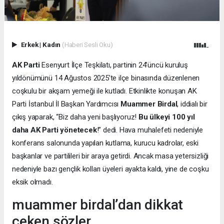
Erkek
|
Kadın
(Haberi Sesli Oku)
AK Parti
Esenyurt İlçe Teşkilatı, partinin 24’üncü kuruluş
yıldönümünü 14 Ağustos 2025’te ilçe binasında düzenlenen
coşkulu bir akşam yemeği ile kutladı. Etkinlikte konuşan AK
Parti İstanbul İl Başkan Yardımcısı
Muammer Birdal
, iddialı bir
çıkış yaparak, “Biz daha yeni başlıyoruz!
Bu ülkeyi 100 yıl
daha AK Parti yönetecek
!” dedi. Hava muhalefeti nedeniyle
konferans salonunda yapılan kutlama, kurucu kadrolar, eski
başkanlar ve partilileri bir araya getirdi. Ancak masa yetersizliği
nedeniyle bazı gençlik kolları üyeleri ayakta kaldı, yine de coşku
eksik olmadı.
muammer birdal’dan dikkat
çeken sözler