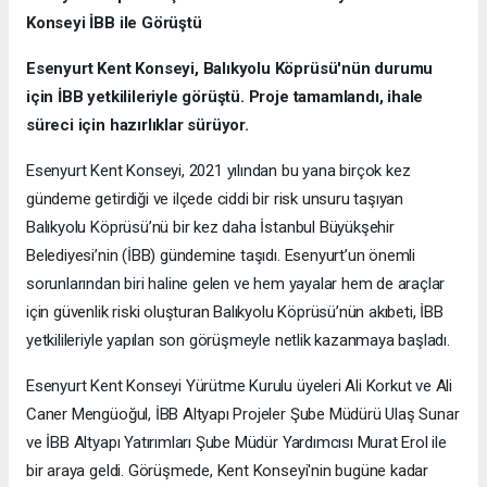
Konseyi İBB ile Görüştü
Esenyurt Kent Konseyi, Balıkyolu Köprüsü'nün durumu
için İBB yetkilileriyle görüştü. Proje tamamlandı, ihale
süreci için hazırlıklar sürüyor.
Esenyurt Kent Konseyi, 2021 yılından bu yana birçok kez
gündeme getirdiği ve ilçede ciddi bir risk unsuru taşıyan
Balıkyolu Köprüsü’nü bir kez daha İstanbul Büyükşehir
Belediyesi’nin (İBB) gündemine taşıdı. Esenyurt’un önemli
sorunlarından biri haline gelen ve hem yayalar hem de araçlar
için güvenlik riski oluşturan Balıkyolu Köprüsü’nün akıbeti, İBB
yetkilileriyle yapılan son görüşmeyle netlik kazanmaya başladı.
Esenyurt Kent Konseyi Yürütme Kurulu üyeleri Ali Korkut ve Ali
Caner Mengüoğul, İBB Altyapı Projeler Şube Müdürü Ulaş Sunar
ve İBB Altyapı Yatırımları Şube Müdür Yardımcısı Murat Erol ile
bir araya geldi. Görüşmede, Kent Konseyi'nin bugüne kadar