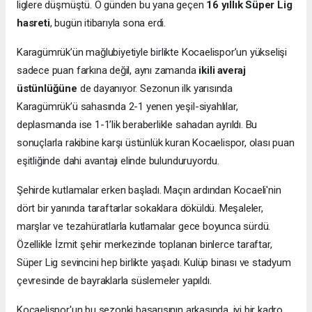
liglere düşmüştü. O günden bu yana geçen
16 yıllık Süper Lig
hasreti
, bugün itibarıyla sona erdi.
Karagümrük’ün mağlubiyetiyle birlikte Kocaelispor’un yükselişi
sadece puan farkına değil, aynı zamanda
ikili averaj
üstünlüğüne
de dayanıyor. Sezonun ilk yarısında
Karagümrük’ü sahasında 2-1 yenen yeşil-siyahlılar,
deplasmanda ise 1-1’lik beraberlikle sahadan ayrıldı. Bu
sonuçlarla rakibine karşı üstünlük kuran Kocaelispor, olası puan
eşitliğinde dahi avantajı elinde bulunduruyordu.
Şehirde kutlamalar erken başladı. Maçın ardından Kocaeli'nin
dört bir yanında taraftarlar sokaklara döküldü. Meşaleler,
marşlar ve tezahüratlarla kutlamalar gece boyunca sürdü.
Özellikle İzmit şehir merkezinde toplanan binlerce taraftar,
Süper Lig sevincini hep birlikte yaşadı. Kulüp binası ve stadyum
çevresinde de bayraklarla süslemeler yapıldı.
Kocaelispor'un bu sezonki başarısının arkasında, iyi bir kadro