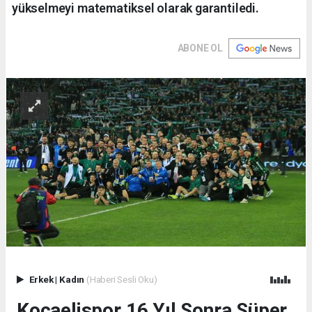
yükselmeyi matematiksel olarak garantiledi.
ABONE OL
Erkek
|
Kadın
(Haberi Sesli Oku)
Kocaelispor 16 Yıl Sonra Süper