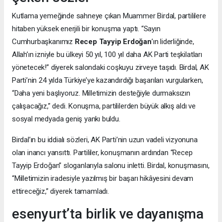
Kutlama yemeğinde sahneye çıkan Muammer Birdal, partililere
hitaben yüksek enerjili bir konuşma yaptı. “Sayın
Cumhurbaşkanımız
Recep Tayyip Erdoğan
’ın liderliğinde,
Allah’ın izniyle bu ülkeyi 50 yıl, 100 yıl daha AK Parti teşkilatları
yönetecek!” diyerek salondaki coşkuyu zirveye taşıdı. Birdal, AK
Parti’nin 24 yılda Türkiye’ye kazandırdığı başarıları vurgularken,
“Daha yeni başlıyoruz. Milletimizin desteğiyle durmaksızın
çalışacağız,” dedi. Konuşma, partililerden büyük alkış aldı ve
sosyal medyada geniş yankı buldu.
Birdal’ın bu iddialı sözleri, AK Parti’nin uzun vadeli vizyonuna
olan inancı yansıttı. Partililer, konuşmanın ardından “Recep
Tayyip Erdoğan” sloganlarıyla salonu inletti. Birdal, konuşmasını,
“Milletimizin iradesiyle yazılmış bir başarı hikâyesini devam
ettireceğiz,” diyerek tamamladı.
esenyurt’ta birlik ve dayanışma