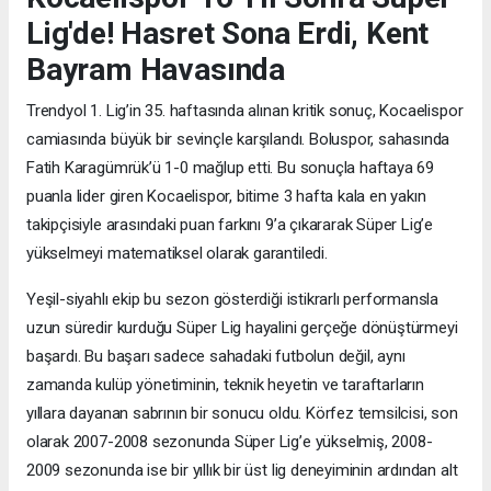
Lig'de! Hasret Sona Erdi, Kent
Bayram Havasında
Trendyol 1. Lig’in 35. haftasında alınan kritik sonuç, Kocaelispor
camiasında büyük bir sevinçle karşılandı. Boluspor, sahasında
Fatih Karagümrük’ü 1-0 mağlup etti. Bu sonuçla haftaya 69
puanla lider giren Kocaelispor, bitime 3 hafta kala en yakın
takipçisiyle arasındaki puan farkını 9’a çıkararak Süper Lig’e
yükselmeyi matematiksel olarak garantiledi.
Yeşil-siyahlı ekip bu sezon gösterdiği istikrarlı performansla
uzun süredir kurduğu Süper Lig hayalini gerçeğe dönüştürmeyi
başardı. Bu başarı sadece sahadaki futbolun değil, aynı
zamanda kulüp yönetiminin, teknik heyetin ve taraftarların
yıllara dayanan sabrının bir sonucu oldu. Körfez temsilcisi, son
olarak 2007-2008 sezonunda Süper Lig’e yükselmiş, 2008-
2009 sezonunda ise bir yıllık bir üst lig deneyiminin ardından alt