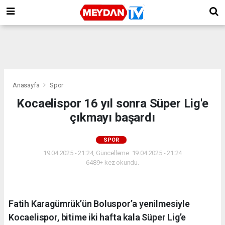
Anasayfa
Spor
Kocaelispor 16 yıl sonra Süper Lig'e
çıkmayı başardı
SPOR
19.04.2025 - 21:24, Güncelleme: 19.04.2025 - 21:24
6489+ kez okundu.
Fatih Karagümrük’ün Boluspor’a yenilmesiyle
Kocaelispor, bitime iki hafta kala Süper Lig’e