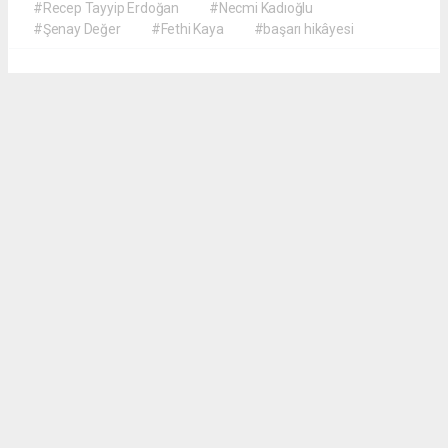
#Recep Tayyip Erdoğan
#Necmi Kadıoğlu
#Şenay Değer
#Fethi Kaya
#başarı hikâyesi
Okuyucu Yorumları
(0)
Gönder
Yorum yazarak Topluluk Kuralları’nı kabul etmiş bulunuyor ve meydantv.com.tr
sitesine yaptığınız yorumunuzla ilgili doğrudan veya dolaylı tüm sorumluluğu tek
başınıza üstleniyorsunuz. Yazılan tüm yorumlardan site yönetimi hiçbir şekilde
sorumlu tutulamaz.
haber paketi
haber scripti
haber yazılımı
Tüm hakları saklı tutulmaktadır.Copyright 2026©
Haber Yazılımı:
Web Aksiyon ®