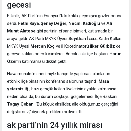
gecesi
Etkinlik, AK Parti’nin Esenyurt’taki köklü geçmişini gözler önüne
serdi.
Fethi Kaya
,
Şenay Değer
,
Necmi Kadıoğlu
ve
Ali
Murat Alatepe
gibi partinin efsane isimleri, kutlamada bir
araya geldi. AK Parti MKYK Üyesi
Seyithan İzsiz
, Kadın Kolları
MKYK Üyesi
Mercan Koç
ve İl Koordinatörü
İlker Gürbüz
de
geceye katılan önemli isimlerdi. Ancak eski ilçe başkanı
Harun
Özer
’in katılmaması dikkat çekti.
Hava muhalefeti nedeniyle bahçede yapılması planlanan
etkinlik, ilçe binasının konferans salonuna taşındı.
Masa
yetersizliği
, bazı gençlik kolları üyelerinin ayakta kalmasına
neden olsa da, bu durum coşkuyu gölgelemedi. İlçe Başkanı
Togay Çoban
, “Bu küçük aksilikler, aile olduğumuz gerçeğini
değiştirmez,” diyerek partilileri motive etti.
ak parti’nin 24 yıllık mirası