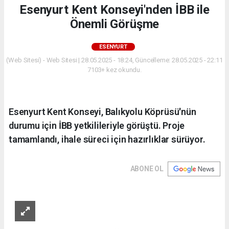
Esenyurt Kent Konseyi'nden İBB ile
Önemli Görüşme
ESENYURT
(Web Sitesi) - Web Sitesi | 28.05.2025 - 18:24, Güncelleme: 28.05.2025 - 22:11
7103+ kez okundu.
Esenyurt Kent Konseyi, Balıkyolu Köprüsü'nün
durumu için İBB yetkilileriyle görüştü. Proje
tamamlandı, ihale süreci için hazırlıklar sürüyor.
ABONE OL