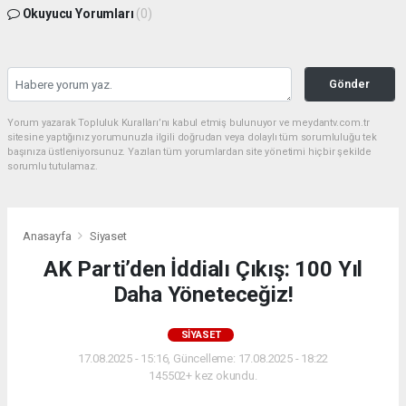
Okuyucu Yorumları
(0)
Gönder
Yorum yazarak Topluluk Kuralları’nı kabul etmiş bulunuyor ve meydantv.com.tr
sitesine yaptığınız yorumunuzla ilgili doğrudan veya dolaylı tüm sorumluluğu tek
başınıza üstleniyorsunuz. Yazılan tüm yorumlardan site yönetimi hiçbir şekilde
sorumlu tutulamaz.
Anasayfa
Siyaset
AK Parti’den İddialı Çıkış: 100 Yıl
Daha Yöneteceğiz!
SIYASET
17.08.2025 - 15:16, Güncelleme: 17.08.2025 - 18:22
145502+ kez okundu.