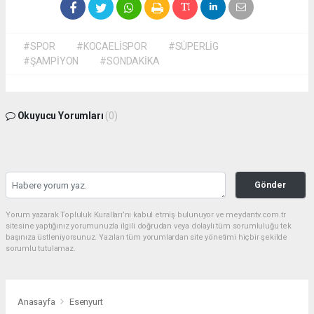
#SPOR
#KOCAELİSPOR
#SÜPERLİG
#ŞAMPİYON
#SONDAKİKA
Okuyucu Yorumları
(0)
Gönder
Yorum yazarak Topluluk Kuralları’nı kabul etmiş bulunuyor ve meydantv.com.tr
sitesine yaptığınız yorumunuzla ilgili doğrudan veya dolaylı tüm sorumluluğu tek
başınıza üstleniyorsunuz. Yazılan tüm yorumlardan site yönetimi hiçbir şekilde
sorumlu tutulamaz.
Anasayfa
Esenyurt