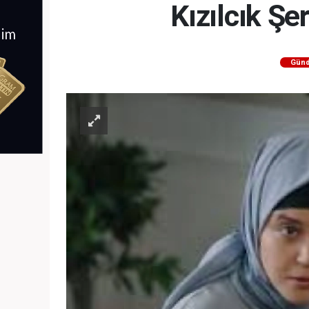
Kızılcık Şe
Gün