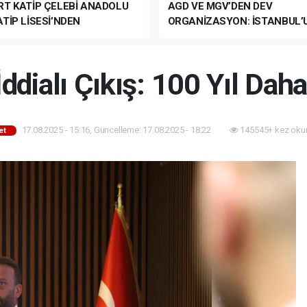
RT KATİP ÇELEBİ ANADOLU
AGD VE MGV’DEN DEV
TİP LİSESİ’NDEN
ORGANİZASYON: İSTANBUL’
ANLI MUHTEŞEM
FETHİ’NİN 573. YILI COŞKUY
ET TÖRENİ!
KUTLANACAK!
İddialı Çıkış: 100 Yıl Dah
17.08.2025 - 15:16, Güncelleme: 17.08.2025 - 18:22
145545+ kez oku
et