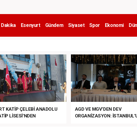
 Dakika
Esenyurt
Gündem
Siyaset
Spor
Ekonomi
Dün
RT KATİP ÇELEBİ ANADOLU
AGD VE MGV’DEN DEV
TİP LİSESİ’NDEN
ORGANİZASYON: İSTANBUL’
ANLI MUHTEŞEM
FETHİ’NİN 573. YILI COŞKUY
ET TÖRENİ!
KUTLANACAK!