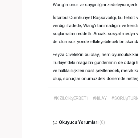
Wang’ın onur ve saygınlığını zedeleyici içerik 
İstanbul Cumhuriyet Başsavcılığı, bu tehdit 
verdiği ifadede, Wang’ı tanımadığını ve kendi
suçlamaları reddetti. Ancak, sosyal medya ve
de olumsuz yönde etkileyebilecek bir skand
Feyza Civelek’in bu olayı, hem oyunculuk kari
Türkiye'deki magazin gündeminin de odağı ha
ve halkla ilişkileri nasıl şekillenecek, mer
olup, sonuçlar önümüzdeki dönemde netleşe
#KIZILCIKŞERBETİ
#NİLAY
#SORUŞTUR
Okuyucu Yorumları
(0)