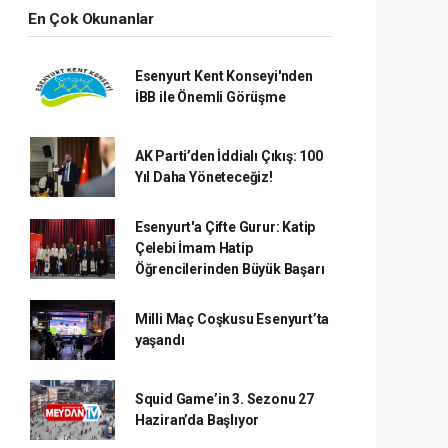
En Çok Okunanlar
Esenyurt Kent Konseyi'nden
İBB ile Önemli Görüşme
AK Parti’den İddialı Çıkış: 100
Yıl Daha Yöneteceğiz!
Esenyurt'a Çifte Gurur: Katip
Çelebi İmam Hatip
Öğrencilerinden Büyük Başarı
Milli Maç Coşkusu Esenyurt’ta
yaşandı
Squid Game’in 3. Sezonu 27
Haziran’da Başlıyor