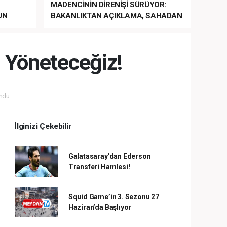
MADENCİNİN DİRENİŞİ SÜRÜYOR:
UN
BAKANLIKTAN AÇIKLAMA, SAHADAN
LA
MÜDAHALE HABERİ GELDİ!
a Yöneteceğiz!
ndu.
İlginizi Çekebilir
Galatasaray'dan Ederson
Transferi Hamlesi!
Squid Game’in 3. Sezonu 27
Haziran’da Başlıyor