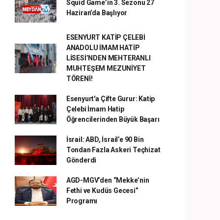
Squid Game’in 3. Sezonu 27
Haziran’da Başlıyor
ESENYURT KATİP ÇELEBİ
ANADOLU İMAM HATİP
LİSESİ’NDEN MEHTERANLI
MUHTEŞEM MEZUNİYET
TÖRENİ!
Esenyurt'a Çifte Gurur: Katip
Çelebi İmam Hatip
Öğrencilerinden Büyük Başarı
İsrail: ABD, İsrail’e 90 Bin
Tondan Fazla Askeri Teçhizat
Gönderdi
AGD-MGV’den “Mekke’nin
Fethi ve Kudüs Gecesi”
Programı