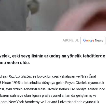
ABONE OL
ivelek, eski sevgilisinin arkadaşına yönelik tehditlerde
ına neden oldu.
dizisi
Kızılcık Şerbeti
ile büyük bir çıkış yakalayan ve Nilay Ünal
 28 Nisan 1995'te İstanbul'da dünyaya gelen Feyza Civelek, oyunculuk
esi, aynı dizinin senaristi Melis Civelek, babası ise medya sektöründe
tibaren sahneye olan ilgisini profesyonel anlamda geliştirmiş ve
sonra New York Academy ve Harvard Üniversitesi’nde oyunculuk