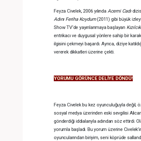
Feyza Civelek, 2006 yılında
Acemi Cadı
dizis
Adını Feriha Koydum
(2011) gibi büyük izleyic
Show TV’de yayınlanmaya başlayan
Kızılcı
entrikacı ve duygusal yönlere sahip bir karakte
ilgisini çekmeyi başardı. Ayrıca, diziye katıld
vererek dikkatleri üzerine çekti.
YORUMU GÖRÜNCE DELİYE DÖNDÜ!
Feyza Civelek bu kez oyunculuğuyla değil, ö
sosyal medya üzerinden eski sevgilisi Alican
gönderdiği iddialarıyla adından söz ettirdi. 
yorumla başladı. Bu yorum üzerine Civelek’in
oyuncularından biriyim, seni köprüde sallandı