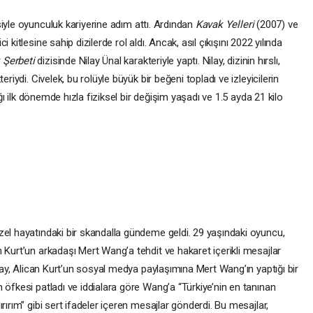
iyle oyunculuk kariyerine adım attı. Ardından
Kavak Yelleri
(2007) ve
i kitlesine sahip dizilerde rol aldı. Ancak, asıl çıkışını 2022 yılında
k Şerbeti
dizisinde Nilay Ünal karakteriyle yaptı. Nilay, dizinin hırslı,
riydi. Civelek, bu rolüyle büyük bir beğeni topladı ve izleyicilerin
ığı ilk dönemde hızla fiziksel bir değişim yaşadı ve 1.5 ayda 21 kilo
zel hayatındaki bir skandalla gündeme geldi. 29 yaşındaki oyuncu,
 Kurt’un arkadaşı Mert Wang’a tehdit ve hakaret içerikli mesajlar
Olay, Alican Kurt’un sosyal medya paylaşımına Mert Wang’ın yaptığı bir
 öfkesi patladı ve iddialara göre Wang’a “Türkiye’nin en tanınan
rırım” gibi sert ifadeler içeren mesajlar gönderdi. Bu mesajlar,