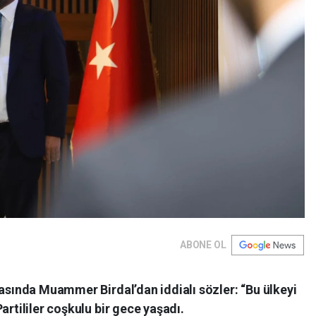
ABONE OL
masında Muammer Birdal’dan iddialı sözler: “Bu ülkeyi
artililer coşkulu bir gece yaşadı.