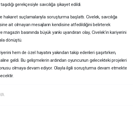
taşıdığı gerekçesiyle savcılığa şikayet edildi.
ve hakaret suçlamalarıyla soruşturma başlattı. Civelek, savcılığa
sine ait olmayan mesajların kendisine atfedildiğini belirterek
 magazin basınında büyük yankı uyandıran olay, Civelek’in kariyerini
ala dönüştü.
yerini hem de özel hayatını yakından takip edenleri şaşırtırken,
line geldi. Bu gelişmelerin ardından oyuncunun gelecekteki projeleri
ak konusu olmaya devam ediyor. Olayla ilgili soruşturma devam etmekte
cektir.
MA