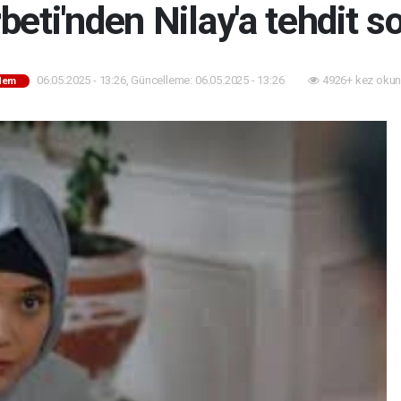
rbeti'nden Nilay'a tehdit 
06.05.2025 - 13:26, Güncelleme: 06.05.2025 - 13:26
4926+ kez okun
dem