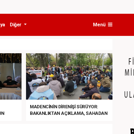
ya
Diğer
Menü
MADENCİNİN DİRENİŞİ SÜRÜYOR:
UN
BAKANLIKTAN AÇIKLAMA, SAHADAN
LA
MÜDAHALE HABERİ GELDİ!