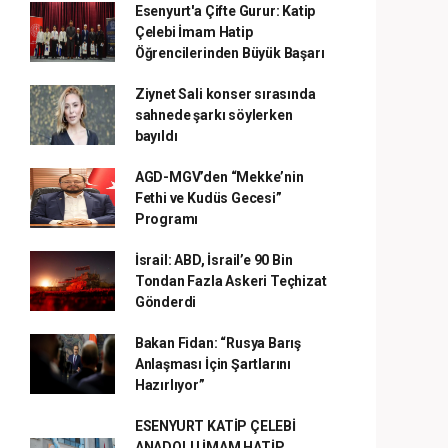
Esenyurt'a Çifte Gurur: Katip
Çelebi İmam Hatip
Öğrencilerinden Büyük Başarı
Ziynet Sali konser sırasında
sahnede şarkı söylerken
bayıldı
AGD-MGV’den “Mekke’nin
Fethi ve Kudüs Gecesi”
Programı
İsrail: ABD, İsrail’e 90 Bin
Tondan Fazla Askeri Teçhizat
Gönderdi
Bakan Fidan: “Rusya Barış
Anlaşması İçin Şartlarını
Hazırlıyor”
ESENYURT KATİP ÇELEBİ
ANADOLU İMAM HATİP