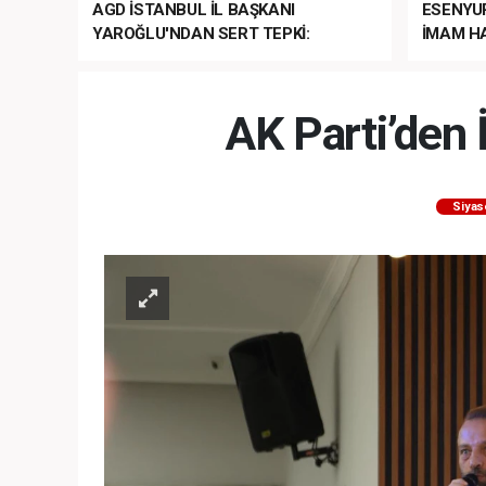
AGD İSTANBUL İL BAŞKANI
ESENYU
YAROĞLU'NDAN SERT TEPKİ:
İMAM HA
“NATO’NUN ÜLKEMİZDE İŞİ NE?”
MEHTER
MEZUNİY
AK Parti’den 
Siyas