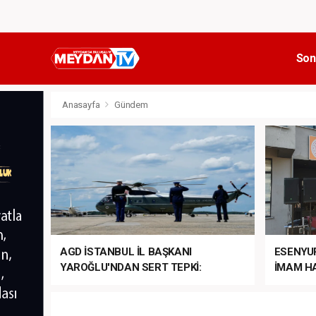
Son
Anasayfa
Gündem
AGD İSTANBUL İL BAŞKANI
ESENYU
YAROĞLU'NDAN SERT TEPKİ:
İMAM HA
“NATO’NUN ÜLKEMİZDE İŞİ NE?”
MEHTER
MEZUNİY