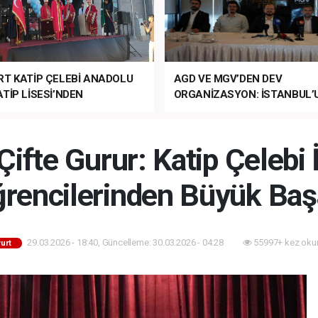
RT KATİP ÇELEBİ ANADOLU
AGD VE MGV’DEN DEV
TİP LİSESİ’NDEN
ORGANİZASYON: İSTANBUL’
ANLI MUHTEŞEM
FETHİ’NİN 573. YILI COŞKUY
ET TÖRENİ!
KUTLANACAK!
Çifte Gurur: Katip Çeleb
rencilerinden Büyük Baş
29.03.2026 - 18:40, Güncelleme: 30.03.2026 - 04:28
55997+ kez oku
urt