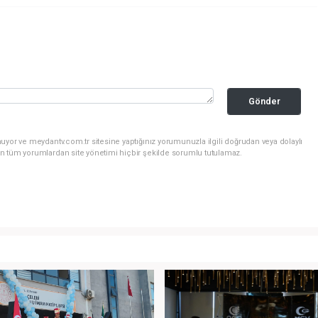
Gönder
uyor ve meydantv.com.tr sitesine yaptığınız yorumunuzla ilgili doğrudan veya dolaylı
n tüm yorumlardan site yönetimi hiçbir şekilde sorumlu tutulamaz.