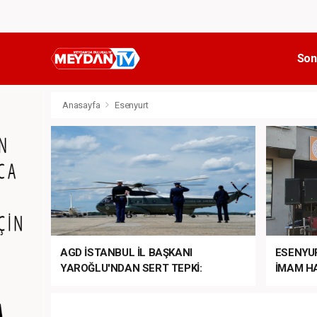
Son
Anasayfa
Esenyurt
AGD İSTANBUL İL BAŞKANI
ESENYU
YAROĞLU'NDAN SERT TEPKİ:
İMAM HA
“NATO’NUN ÜLKEMİZDE İŞİ NE?”
MEHTER
MEZUNİY