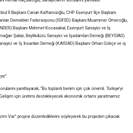
bul İl Başkanı Canan Kaftancıoğlu, CHP Esenyurt İlçe Başkanı
İnsanları Dernekleri Federasyonu (İSİFED) Başkanı Muammer Ömeroğlu,
(SANDER) Başkanı Mehmet Kocasakal, Esenyurt Sanayici ve İş
mağan Şakar, Beylikdüzü Sanayici ve İşadamları Derneği (BEYSİAD)
nayici ve İş İnsanları Derneği (KAISİAD) Başkanı Orhan Gökçe ve iş
yız”
sorularını yanıtlayarak, “Bu toplantı benim için çok önemli. Türkiye’yi
elişim için üretimi destekleyecek ekonomik ortamı yaratmamız
ikrim Var” projesi düzenlediklerini söyleyerek bu projeden çıkacak