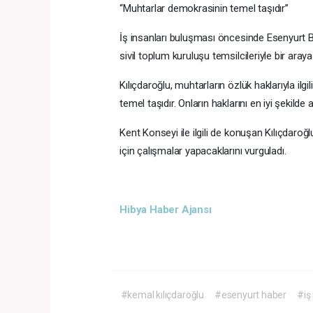
“Muhtarlar demokrasinin temel taşıdır”
İş insanları buluşması öncesinde Esenyurt B
sivil toplum kuruluşu temsilcileriyle bir araya 
Kılıçdaroğlu, muhtarların özlük haklarıyla ilgi
temel taşıdır. Onların haklarını en iyi şekilde 
Kent Konseyi ile ilgili de konuşan Kılıçdaroğ
için çalışmalar yapacaklarını vurguladı.
Hibya Haber Ajansı
#kemal kılıçdaroğlu
#esenyurt haber
#iş