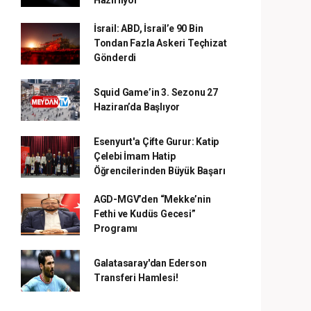
Hazırlıyor”
İsrail: ABD, İsrail’e 90 Bin
Tondan Fazla Askeri Teçhizat
Gönderdi
Squid Game’in 3. Sezonu 27
Haziran’da Başlıyor
Esenyurt'a Çifte Gurur: Katip
Çelebi İmam Hatip
Öğrencilerinden Büyük Başarı
AGD-MGV’den “Mekke’nin
Fethi ve Kudüs Gecesi”
Programı
Galatasaray'dan Ederson
Transferi Hamlesi!