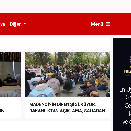
ya
Diğer
Menü
MADENCİNİN DİRENİŞİ SÜRÜYOR:
UN
BAKANLIKTAN AÇIKLAMA, SAHADAN
LA
MÜDAHALE HABERİ GELDİ!