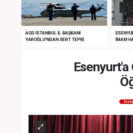
AGD İSTANBUL İL BAŞKANI
ESENYU
YAROĞLU'NDAN SERT TEPKİ:
İMAM HA
“NATO’NUN ÜLKEMİZDE İŞİ NE?”
MEHTER
MEZUNİY
Esenyurt'a 
Öğ
Eseny