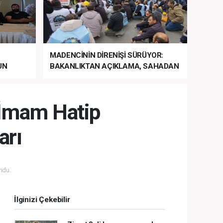
MADENCİNİN DİRENİŞİ SÜRÜYOR:
UN
BAKANLIKTAN AÇIKLAMA, SAHADAN
LA
MÜDAHALE HABERİ GELDİ!
i İmam Hatip
arı
ndu.
İlginizi Çekebilir