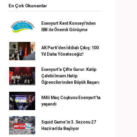
En Çok Okunanlar
Esenyurt Kent Konseyi'nden
İBB ile Önemli Görüşme
AK Parti’den İddialı Çıkış: 100
Yıl Daha Yöneteceğiz!
Esenyurt'a Çifte Gurur: Katip
Çelebi İmam Hatip
Öğrencilerinden Büyük Başarı
Milli Maç Coşkusu Esenyurt’ta
yaşandı
Squid Game’in 3. Sezonu 27
Haziran’da Başlıyor