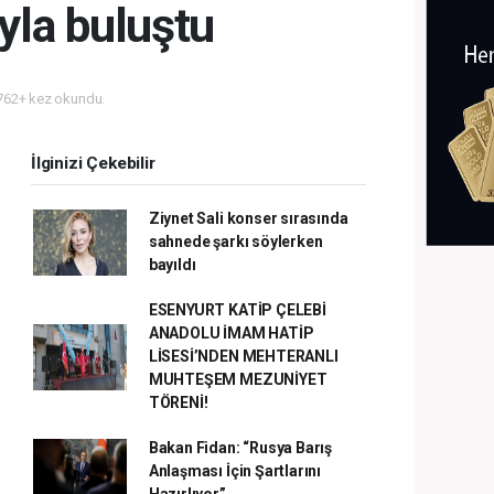
ıyla buluştu
62+ kez okundu.
İlginizi Çekebilir
Ziynet Sali konser sırasında
sahnede şarkı söylerken
bayıldı
ESENYURT KATİP ÇELEBİ
ANADOLU İMAM HATİP
LİSESİ’NDEN MEHTERANLI
MUHTEŞEM MEZUNİYET
TÖRENİ!
Bakan Fidan: “Rusya Barış
Anlaşması İçin Şartlarını