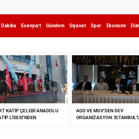
 Dakika
Esenyurt
Gündem
Siyaset
Spor
Ekonomi
Dün
RT KATİP ÇELEBİ ANADOLU
AGD VE MGV’DEN DEV
TİP LİSESİ’NDEN
ORGANİZASYON: İSTANBUL’
ANLI MUHTEŞEM
FETHİ’NİN 573. YILI COŞKUY
ET TÖRENİ!
KUTLANACAK!