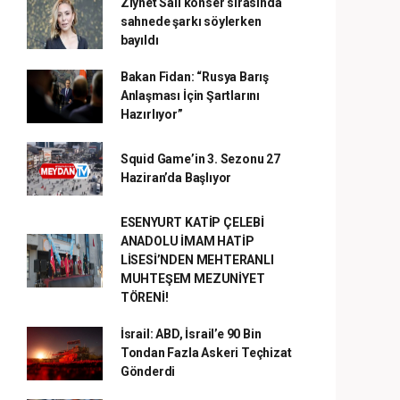
Ziynet Sali konser sırasında
sahnede şarkı söylerken
bayıldı
Bakan Fidan: “Rusya Barış
Anlaşması İçin Şartlarını
Hazırlıyor”
Squid Game’in 3. Sezonu 27
Haziran’da Başlıyor
ESENYURT KATİP ÇELEBİ
ANADOLU İMAM HATİP
LİSESİ’NDEN MEHTERANLI
MUHTEŞEM MEZUNİYET
TÖRENİ!
İsrail: ABD, İsrail’e 90 Bin
Tondan Fazla Askeri Teçhizat
Gönderdi