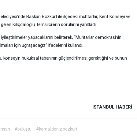
elediyesi’nde Başkan Bozkurt ile ilçedeki muhtarlar, Kent Konseyi ve
gelen Kılıçdaroğlu, temsilcilerin sorularını yanıtladı.
li iyileştirilmeler yapacaklarını belirterek, “Muhtarlar demokrasinin
almaları için uğraşacağız” ifadelerini kullandı.
lu, konseyin hukuksal tabanının güçlendirilmesi gerektiğini ve bunun
İSTANBUL HABERİ
 insan
#buluştu
#kemal deniz bozkurt