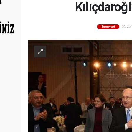
Kılıçdaroğl
(Web S
Esenyurt