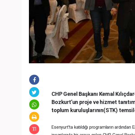
CHP Genel Başkanı Kemal Kılıçdar
Bozkurt’un proje ve hizmet tanıtım 
toplum kuruluşlarının(STK) temsilc
Esenyurt’ta katıldığı programların ardından
insanlarıyla bir araya gelen CHP Genel Başkan