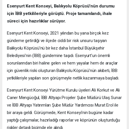
Esenyurt Kent Konseyi, Balıkyolu Köprüsü'nün durumu
için İBB yetkilileriyle görüştü. Proje tamamlandı, ihale
süreci için hazırlıklar sürüyor.
Esenyurt Kent Konseyi, 2021 yılından bu yana birçok kez
gündeme getirdiği ve ilçede ciddi bir risk unsuru taşıyan
Balıkyolu Köprüsü’nü bir kez daha İstanbul Büyükşehir
Belediyesi’nin (İBB) gündemine taşıdı. Esenyurt’un önemli
sorunlarından biri haline gelen ve hem yayalar hem de araçlar
için güvenlik riski oluşturan Balıkyolu Köprüsü’nün akıbeti, İBB
yetkilileriyle yapılan son görüşmeyle netlik kazanmaya başladı.
Esenyurt Kent Konseyi Yürütme Kurulu üyeleri Ali Korkut ve Ali
Caner Mengüoğul, İBB Altyapı Projeler Şube Müdürü Ulaş Sunar
ve İBB Altyapı Yatırımları Şube Müdür Yardımcısı Murat Erol ile
bir araya geldi. Görüşmede, Kent Konseyi'nin bugüne kadar
yaptığı çalışmalar, hazırladığı raporlar ve köprünün oluşturduğu
riskler detaylı biçimde ele alındı.