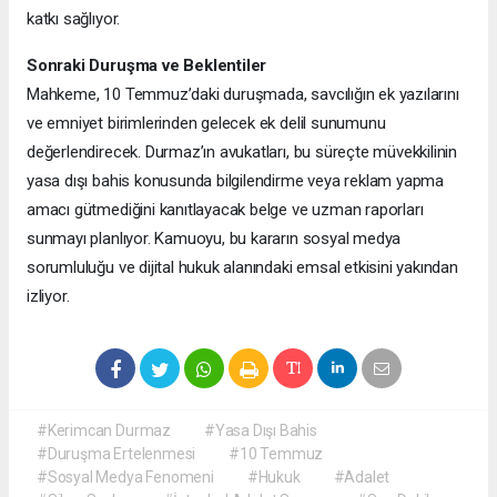
katkı sağlıyor.
Sonraki Duruşma ve Beklentiler
Mahkeme, 10 Temmuz’daki duruşmada, savcılığın ek yazılarını
ve emniyet birimlerinden gelecek ek delil sunumunu
değerlendirecek. Durmaz’ın avukatları, bu süreçte müvekkilinin
yasa dışı bahis konusunda bilgilendirme veya reklam yapma
amacı gütmediğini kanıtlayacak belge ve uzman raporları
sunmayı planlıyor. Kamuoyu, bu kararın sosyal medya
sorumluluğu ve dijital hukuk alanındaki emsal etkisini yakından
izliyor.
#Kerimcan Durmaz
#Yasa Dışı Bahis
#Duruşma Ertelenmesi
#10 Temmuz
#Sosyal Medya Fenomeni
#Hukuk
#Adalet