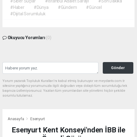
#Siber Suçlar
#İstanbul Adalet Sarayı
#Son Dakika
#Haber
#Dünya
#Gündem
#Güncel
#Dijital Sorumluluk
Okuyucu Yorumları
(0)
Gönder
Yorum yazarak Topluluk Kuralları’nı kabul etmiş bulunuyor ve meydantv.com.tr
sitesine yaptığınız yorumunuzla ilgili doğrudan veya dolaylı tüm sorumluluğu tek
başınıza üstleniyorsunuz. Yazılan tüm yorumlardan site yönetimi hiçbir şekilde
sorumlu tutulamaz.
Anasayfa
Esenyurt
Esenyurt Kent Konseyi'nden İBB ile