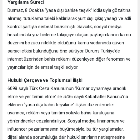
Yargılama Süreci
Durmaz, 8 Ocak’ta “yasa dışı bahise teşvik” iddiasıyla gözaltına
alınmış; tutuklama talebi kaldırılarak yurt dışı çıkış yasağı ve adli
kontrol şartıyla serbest bırakılmıştı. Savcılık, sosyal medya
hesabındaki yüz binlerce takipçiye ulaşan paylaşımlarının kamu
düzenini bozucu nitelikte olduğunu, kamu vicdanında güven
sarsıcı etkisi bulunduğunu öne sürüyor. Durum, Türkiye’de
internet üzerinden bahis reklamı düzenleyen diğer fenomen ve
yayıncılar için de emsal teşkil ediyor.
Hukuki Çerçeve ve Toplumsal İlişki
6098 sayılı Türk Ceza Kanunu’nun “Kumar oynamaya aracılık
etme ve yer temin etme” ile 5236 sayılı Kabahatler Kanunu’na
eklenen “yasa dışı bahis teşvikine” ilişkin düzenlemeler
uyarınca, reklâm veya tanıtım yoluyla bahis kuruluşuna
yönlendirenler cezalandırılıyor. Sosyal medya finansmanı ve
influencer pazarlamasının büyümesiyle, bu tür yargılamalar,
dijital alanda sorumluluğa dair hukukî sınırların netleşmesine