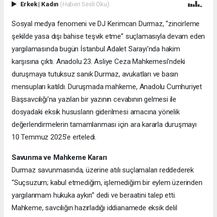
Erkek
|
Kadın
(Haberi Sesli Oku)
Sosyal medya fenomeni ve DJ Kerimcan Durmaz, “zincirleme
şekilde yasa dışı bahise teşvik etme” suçlamasıyla devam eden
yargılamasında bugün İstanbul Adalet Sarayı’nda hakim
karşısına çıktı. Anadolu 23. Asliye Ceza Mahkemesi’ndeki
duruşmaya tutuksuz sanık Durmaz, avukatları ve basın
mensupları katıldı. Duruşmada mahkeme, Anadolu Cumhuriyet
Başsavcılığı’na yazılan bir yazının cevabının gelmesi ile
dosyadaki eksik hususların giderilmesi amacına yönelik
değerlendirmelerin tamamlanması için ara kararla duruşmayı
10 Temmuz 2025’e erteledi.
Savunma ve Mahkeme Kararı
Durmaz savunmasında, üzerine atılı suçlamaları reddederek
“Suçsuzum; kabul etmediğim, işlemediğim bir eylem üzerinden
yargılanmam hukuka aykırı” dedi ve beraatini talep etti.
Mahkeme, savcılığın hazırladığı iddianamede eksik delil