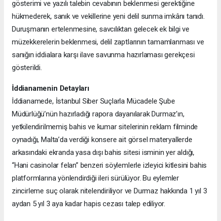
gösterimi ve yazılı talebin cevabının beklenmesi gerektiğine
hükmederek, sanık ve vekillerine yeni delil sunma imkânı tanıdı.
Duruşmanın ertelenmesine, savcılıktan gelecek ek bilgi ve
müzekkerelerin beklenmesi, delil zaptlarının tamamlanması ve
sanığın iddialara karşı ilave savunma hazırlaması gerekçesi
gösterildi.
İddianamenin Detayları
İddianamede, İstanbul Siber Suçlarla Mücadele Şube
Müdürlüğü’nün hazırladığı rapora dayanılarak Durmaz’ın,
yetkilendirilmemiş bahis ve kumar sitelerinin reklam filminde
oynadığı, Malta’da verdiği konsere ait görsel materyallerde
arkasındaki ekranda yasa dışı bahis sitesi isminin yer aldığı,
“Hani casinolar felan” benzeri söylemlerle izleyici kitlesini bahis
platformlarına yönlendirdiği ileri sürülüyor. Bu eylemler
zincirleme suç olarak nitelendiriliyor ve Durmaz hakkında 1 yıl 3
aydan 5 yıl 3 aya kadar hapis cezası talep ediliyor.