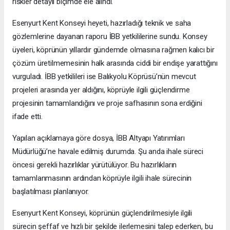
riskler detaylı biçimde ele alındı.
Esenyurt Kent Konseyi heyeti, hazırladığı teknik ve saha
gözlemlerine dayanan raporu İBB yetkililerine sundu. Konsey
üyeleri, köprünün yıllardır gündemde olmasına rağmen kalıcı bir
çözüm üretilmemesinin halk arasında ciddi bir endişe yarattığını
vurguladı. İBB yetkilileri ise Balıkyolu Köprüsü’nün mevcut
projeleri arasında yer aldığını, köprüyle ilgili güçlendirme
projesinin tamamlandığını ve proje safhasının sona erdiğini
ifade etti.
Yapılan açıklamaya göre dosya, İBB Altyapı Yatırımları
Müdürlüğü’ne havale edilmiş durumda. Şu anda ihale süreci
öncesi gerekli hazırlıklar yürütülüyor. Bu hazırlıkların
tamamlanmasının ardından köprüyle ilgili ihale sürecinin
başlatılması planlanıyor.
Esenyurt Kent Konseyi, köprünün güçlendirilmesiyle ilgili
sürecin şeffaf ve hızlı bir şekilde ilerlemesini talep ederken, bu