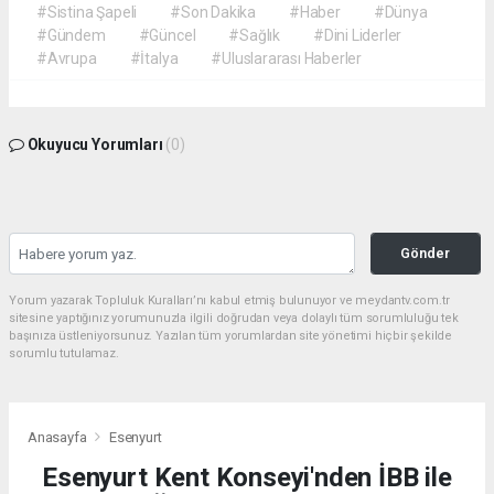
#Sistina Şapeli
#Son Dakika
#Haber
#Dünya
#Gündem
#Güncel
#Sağlık
#Dini Liderler
#Avrupa
#İtalya
#Uluslararası Haberler
Okuyucu Yorumları
(0)
Gönder
Yorum yazarak Topluluk Kuralları’nı kabul etmiş bulunuyor ve meydantv.com.tr
sitesine yaptığınız yorumunuzla ilgili doğrudan veya dolaylı tüm sorumluluğu tek
başınıza üstleniyorsunuz. Yazılan tüm yorumlardan site yönetimi hiçbir şekilde
sorumlu tutulamaz.
Anasayfa
Esenyurt
Esenyurt Kent Konseyi'nden İBB ile