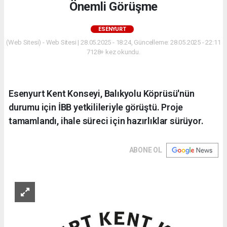
Önemli Görüşme
ESENYURT
(Web Sitesi) - Web Sitesi | 28.05.2025 - 18:24, Güncelleme: 28.05.2025 - 22:11
7128+ kez okundu.
Esenyurt Kent Konseyi, Balıkyolu Köprüsü'nün
durumu için İBB yetkilileriyle görüştü. Proje
tamamlandı, ihale süreci için hazırlıklar sürüyor.
ABONE OL