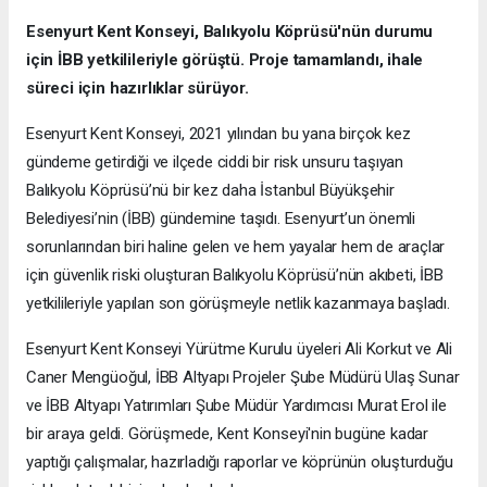
Esenyurt Kent Konseyi, Balıkyolu Köprüsü'nün durumu
için İBB yetkilileriyle görüştü. Proje tamamlandı, ihale
süreci için hazırlıklar sürüyor.
Esenyurt Kent Konseyi, 2021 yılından bu yana birçok kez
gündeme getirdiği ve ilçede ciddi bir risk unsuru taşıyan
Balıkyolu Köprüsü’nü bir kez daha İstanbul Büyükşehir
Belediyesi’nin (İBB) gündemine taşıdı. Esenyurt’un önemli
sorunlarından biri haline gelen ve hem yayalar hem de araçlar
için güvenlik riski oluşturan Balıkyolu Köprüsü’nün akıbeti, İBB
yetkilileriyle yapılan son görüşmeyle netlik kazanmaya başladı.
Esenyurt Kent Konseyi Yürütme Kurulu üyeleri Ali Korkut ve Ali
Caner Mengüoğul, İBB Altyapı Projeler Şube Müdürü Ulaş Sunar
ve İBB Altyapı Yatırımları Şube Müdür Yardımcısı Murat Erol ile
bir araya geldi. Görüşmede, Kent Konseyi'nin bugüne kadar
yaptığı çalışmalar, hazırladığı raporlar ve köprünün oluşturduğu