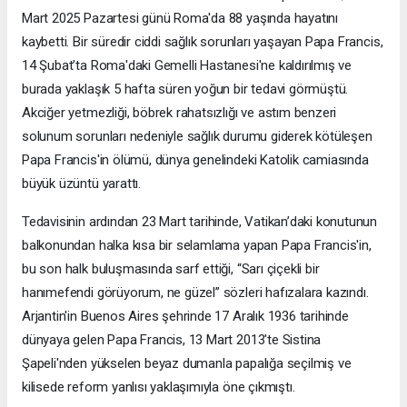
Mart 2025 Pazartesi günü Roma'da 88 yaşında hayatını
kaybetti. Bir süredir ciddi sağlık sorunları yaşayan Papa Francis,
14 Şubat’ta Roma'daki Gemelli Hastanesi'ne kaldırılmış ve
burada yaklaşık 5 hafta süren yoğun bir tedavi görmüştü.
Akciğer yetmezliği, böbrek rahatsızlığı ve astım benzeri
solunum sorunları nedeniyle sağlık durumu giderek kötüleşen
Papa Francis'in ölümü, dünya genelindeki Katolik camiasında
büyük üzüntü yarattı.
Tedavisinin ardından 23 Mart tarihinde, Vatikan’daki konutunun
balkonundan halka kısa bir selamlama yapan Papa Francis'in,
bu son halk buluşmasında sarf ettiği, “Sarı çiçekli bir
hanımefendi görüyorum, ne güzel” sözleri hafızalara kazındı.
Arjantin'in Buenos Aires şehrinde 17 Aralık 1936 tarihinde
dünyaya gelen Papa Francis, 13 Mart 2013'te Sistina
Şapeli'nden yükselen beyaz dumanla papalığa seçilmiş ve
kilisede reform yanlısı yaklaşımıyla öne çıkmıştı.