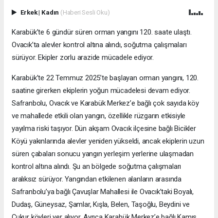
Erkek
|
Kadın
(Haberi Sesli Oku)
Karabük’te 6 gündür süren orman yangını 120. saate ulaştı.
Ovacık’ta alevler kontrol altına alındı, soğutma çalışmaları
sürüyor. Ekipler zorlu arazide mücadele ediyor.
Karabük’te 22 Temmuz 2025’te başlayan orman yangını, 120.
saatine girerken ekiplerin yoğun mücadelesi devam ediyor.
Safranbolu, Ovacık ve Karabük Merkez’e bağlı çok sayıda köy
ve mahallede etkili olan yangın, özellikle rüzgarın etkisiyle
yayılma riski taşıyor. Dün akşam Ovacık ilçesine bağlı Bicikler
Köyü yakınlarında alevler yeniden yükseldi, ancak ekiplerin uzun
süren çabaları sonucu yangın yerleşim yerlerine ulaşmadan
kontrol altına alındı. Şu an bölgede soğutma çalışmaları
aralıksız sürüyor. Yangından etkilenen alanların arasında
Safranbolu’ya bağlı Çavuşlar Mahallesi ile Ovacık’taki Boyalı,
Dudaş, Güneysaz, Şamlar, Kışla, Belen, Taşoğlu, Beydini ve
Çukur köyleri yer alıyor. Ayrıca Karabük Merkez’e bağlı Kamış,