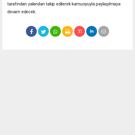
tarafından yakından takip edilerek kamuoyuyla paylaşılmaya
devam edecek.
Okuyucu Yorumları
(0)
Gönder
Yorum yazarak Topluluk Kuralları’nı kabul etmiş bulunuyor ve meydantv.com.tr
sitesine yaptığınız yorumunuzla ilgili doğrudan veya dolaylı tüm sorumluluğu tek
başınıza üstleniyorsunuz. Yazılan tüm yorumlardan site yönetimi hiçbir şekilde
sorumlu tutulamaz.