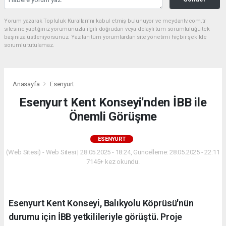
Yorum yazarak Topluluk Kuralları’nı kabul etmiş bulunuyor ve meydantv.com.tr
sitesine yaptığınız yorumunuzla ilgili doğrudan veya dolaylı tüm sorumluluğu tek
başınıza üstleniyorsunuz. Yazılan tüm yorumlardan site yönetimi hiçbir şekilde
sorumlu tutulamaz.
Anasayfa
Esenyurt
Esenyurt Kent Konseyi'nden İBB ile
Önemli Görüşme
ESENYURT
(Web Sitesi) - Web Sitesi | 28.05.2025 - 18:24, Güncelleme: 28.05.2025 - 22:11
7145+ kez okundu.
Esenyurt Kent Konseyi, Balıkyolu Köprüsü'nün
durumu için İBB yetkilileriyle görüştü. Proje