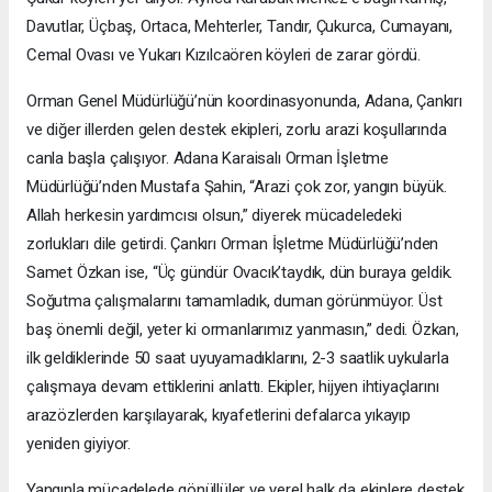
Davutlar, Üçbaş, Ortaca, Mehterler, Tandır, Çukurca, Cumayanı,
Cemal Ovası ve Yukarı Kızılcaören köyleri de zarar gördü.
Orman Genel Müdürlüğü’nün koordinasyonunda, Adana, Çankırı
ve diğer illerden gelen destek ekipleri, zorlu arazi koşullarında
canla başla çalışıyor. Adana Karaisalı Orman İşletme
Müdürlüğü’nden Mustafa Şahin, “Arazi çok zor, yangın büyük.
Allah herkesin yardımcısı olsun,” diyerek mücadeledeki
zorlukları dile getirdi. Çankırı Orman İşletme Müdürlüğü’nden
Samet Özkan ise, “Üç gündür Ovacık’taydık, dün buraya geldik.
Soğutma çalışmalarını tamamladık, duman görünmüyor. Üst
baş önemli değil, yeter ki ormanlarımız yanmasın,” dedi. Özkan,
ilk geldiklerinde 50 saat uyuyamadıklarını, 2-3 saatlik uykularla
çalışmaya devam ettiklerini anlattı. Ekipler, hijyen ihtiyaçlarını
arazözlerden karşılayarak, kıyafetlerini defalarca yıkayıp
yeniden giyiyor.
Yangınla mücadelede gönüllüler ve yerel halk da ekiplere destek