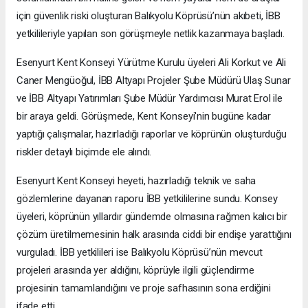
için güvenlik riski oluşturan Balıkyolu Köprüsü’nün akıbeti, İBB
yetkilileriyle yapılan son görüşmeyle netlik kazanmaya başladı.
Esenyurt Kent Konseyi Yürütme Kurulu üyeleri Ali Korkut ve Ali
Caner Mengüoğul, İBB Altyapı Projeler Şube Müdürü Ulaş Sunar
ve İBB Altyapı Yatırımları Şube Müdür Yardımcısı Murat Erol ile
bir araya geldi. Görüşmede, Kent Konseyi'nin bugüne kadar
yaptığı çalışmalar, hazırladığı raporlar ve köprünün oluşturduğu
riskler detaylı biçimde ele alındı.
Esenyurt Kent Konseyi heyeti, hazırladığı teknik ve saha
gözlemlerine dayanan raporu İBB yetkililerine sundu. Konsey
üyeleri, köprünün yıllardır gündemde olmasına rağmen kalıcı bir
çözüm üretilmemesinin halk arasında ciddi bir endişe yarattığını
vurguladı. İBB yetkilileri ise Balıkyolu Köprüsü’nün mevcut
projeleri arasında yer aldığını, köprüyle ilgili güçlendirme
projesinin tamamlandığını ve proje safhasının sona erdiğini
ifade etti.