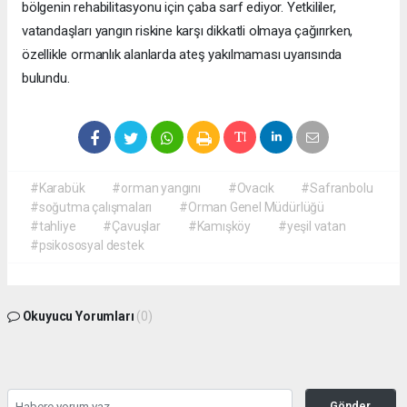
bölgenin rehabilitasyonu için çaba sarf ediyor. Yetkililer,
vatandaşları yangın riskine karşı dikkatli olmaya çağırırken,
özellikle ormanlık alanlarda ateş yakılmaması uyarısında
bulundu.
#Karabük
#orman yangını
#Ovacık
#Safranbolu
#soğutma çalışmaları
#Orman Genel Müdürlüğü
#tahliye
#Çavuşlar
#Kamışköy
#yeşil vatan
#psikososyal destek
Okuyucu Yorumları
(0)
Gönder