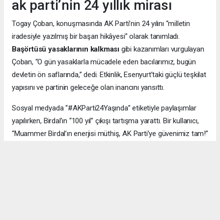
ak parti’nin 24 yıllık mirası
Togay Çoban, konuşmasında AK Parti’nin 24 yılını “milletin
iradesiyle yazılmış bir başarı hikâyesi” olarak tanımladı.
Başörtüsü yasaklarının kalkması
gibi kazanımları vurgulayan
Çoban, “O gün yasaklarla mücadele eden bacılarımız, bugün
devletin ön saflarında,” dedi. Etkinlik, Esenyurt’taki güçlü teşkilat
yapısını ve partinin geleceğe olan inancını yansıttı.
Sosyal medyada “#AKParti24Yaşında” etiketiyle paylaşımlar
yapılırken, Birdal’ın “100 yıl” çıkışı tartışma yarattı. Bir kullanıcı,
“Muammer Birdal’ın enerjisi müthiş, AK Parti’ye güvenimiz tam!”
derken, bir diğeri, “100 yıl iddialı, ama millet desteklerse neden
olmasın?” yorumunu yaptı.
#AK Parti
#Esenyurt
#Muammer Birdal