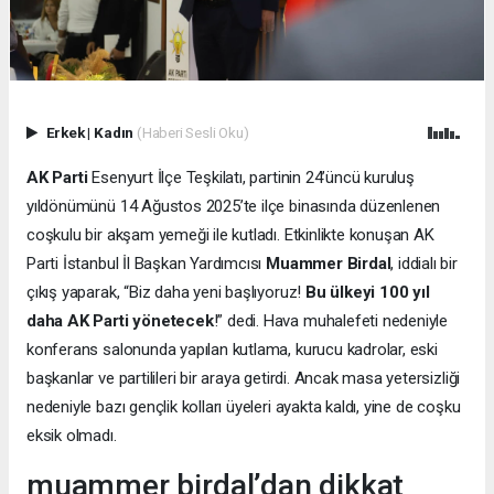
Erkek
|
Kadın
(Haberi Sesli Oku)
AK Parti
Esenyurt İlçe Teşkilatı, partinin 24’üncü kuruluş
yıldönümünü 14 Ağustos 2025’te ilçe binasında düzenlenen
coşkulu bir akşam yemeği ile kutladı. Etkinlikte konuşan AK
Parti İstanbul İl Başkan Yardımcısı
Muammer Birdal
, iddialı bir
çıkış yaparak, “Biz daha yeni başlıyoruz!
Bu ülkeyi 100 yıl
daha AK Parti yönetecek
!” dedi. Hava muhalefeti nedeniyle
konferans salonunda yapılan kutlama, kurucu kadrolar, eski
başkanlar ve partilileri bir araya getirdi. Ancak masa yetersizliği
nedeniyle bazı gençlik kolları üyeleri ayakta kaldı, yine de coşku
eksik olmadı.
muammer birdal’dan dikkat