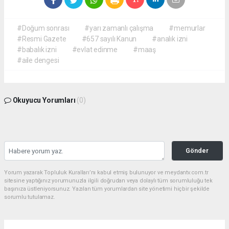
#Doğum sonrası
#yarı zamanlı çalışma
#memurlar
#Resmi Gazete
#657 sayılı Kanun
#analık izni
#babalık izni
#evlat edinme
#maaş
#aile dengesi
Okuyucu Yorumları
(0)
Gönder
Yorum yazarak Topluluk Kuralları’nı kabul etmiş bulunuyor ve meydantv.com.tr
sitesine yaptığınız yorumunuzla ilgili doğrudan veya dolaylı tüm sorumluluğu tek
başınıza üstleniyorsunuz. Yazılan tüm yorumlardan site yönetimi hiçbir şekilde
sorumlu tutulamaz.