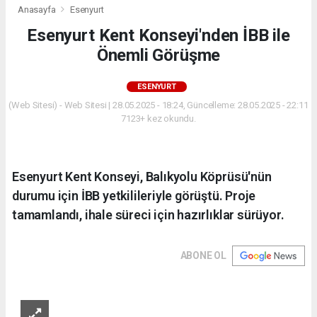
Anasayfa
Esenyurt
Esenyurt Kent Konseyi'nden İBB ile
Önemli Görüşme
ESENYURT
(Web Sitesi) - Web Sitesi | 28.05.2025 - 18:24, Güncelleme: 28.05.2025 - 22:11
7123+ kez okundu.
Esenyurt Kent Konseyi, Balıkyolu Köprüsü'nün
durumu için İBB yetkilileriyle görüştü. Proje
tamamlandı, ihale süreci için hazırlıklar sürüyor.
ABONE OL