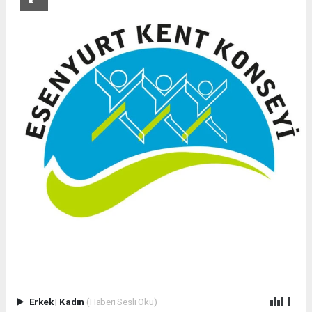
Erkek
|
Kadın
(Haberi Sesli Oku)