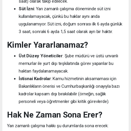
saat) olarak takip edilecek.
Süt İzni
: Yarı zamanlı çalışma döneminde süt izni
kullanılamayacak, çünkü bu haklar aynı anda
uygulanamıyor. Süt izni, doğum sonrası ilk 6 ayda günlük
3 saat, sonraki 6 ayda 1,5 saat olarak ayrı bir haktır.
Kimler Yararlanamaz?
Üst Düzey Yöneticiler
: Şube müdürü ve üstü unvanlı
memurlar ile yurt dışı teşkilatında görev yapanlar bu
haktan faydalanamayacak.
İstisnai Kadrolar
: Kamu hizmetinin aksamaması için
Bakanlıkların önerisi ve Cumhurbaşkanlığı onayıyla bazı
kadrolar kapsam dışı bırakılabilir (örneğin, sağlık
personeli veya öğretmenler gibi kritik görevlerde).
Hak Ne Zaman Sona Erer?
Yarı zamanlı çalışma hakkı şu durumlarda sona erecek: