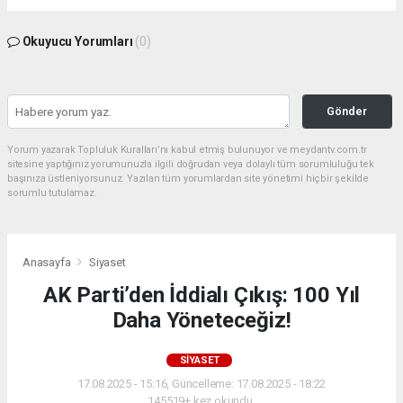
Okuyucu Yorumları
(0)
Gönder
Yorum yazarak Topluluk Kuralları’nı kabul etmiş bulunuyor ve meydantv.com.tr
sitesine yaptığınız yorumunuzla ilgili doğrudan veya dolaylı tüm sorumluluğu tek
başınıza üstleniyorsunuz. Yazılan tüm yorumlardan site yönetimi hiçbir şekilde
sorumlu tutulamaz.
Anasayfa
Siyaset
AK Parti’den İddialı Çıkış: 100 Yıl
Daha Yöneteceğiz!
SIYASET
17.08.2025 - 15:16, Güncelleme: 17.08.2025 - 18:22
145519+ kez okundu.