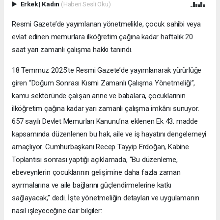
Erkek
|
Kadın
(Haberi Sesli Oku)
Resmi Gazete’de yayımlanan yönetmelikle, çocuk sahibi veya
evlat edinen memurlara ilköğretim çağına kadar haftalık 20
saat yarı zamanlı çalışma hakkı tanındı.
18 Temmuz 2025’te Resmi Gazete’de yayımlanarak yürürlüğe
giren “Doğum Sonrası Kısmi Zamanlı Çalışma Yönetmeliği”,
kamu sektöründe çalışan anne ve babalara, çocuklarının
ilköğretim çağına kadar yarı zamanlı çalışma imkânı sunuyor.
657 sayılı Devlet Memurları Kanunu’na eklenen Ek 43. madde
kapsamında düzenlenen bu hak, aile ve iş hayatını dengelemeyi
amaçlıyor. Cumhurbaşkanı Recep Tayyip Erdoğan, Kabine
Toplantısı sonrası yaptığı açıklamada, “Bu düzenleme,
ebeveynlerin çocuklarının gelişimine daha fazla zaman
ayırmalarına ve aile bağlarını güçlendirmelerine katkı
sağlayacak,” dedi. İşte yönetmeliğin detayları ve uygulamanın
nasıl işleyeceğine dair bilgiler: