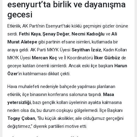
esenyurt’ta birlik ve dayanışma
gecesi
Etkinlik, AK Parti’nin Esenyurt’taki köklü geçmişini gözler önüne
serdi.
Fethi Kaya
,
Şenay Değer
,
Necmi Kadıoğlu
ve
Ali
Murat Alatepe
gibi partinin efsane isimleri, kutlamada bir
araya geldi. AK Parti MKYK Üyesi
Seyithan İzsiz
, Kadın Kolları
MKYK Üyesi
Mercan Koç
ve İl Koordinatörü
İlker Gürbüz
de
geceye katılan önemli isimlerdi. Ancak eski ilçe başkanı
Harun
Özer
’in katılmaması dikkat çekti.
Hava muhalefeti nedeniyle bahçede yapılması planlanan
etkinlik, ilçe binasının konferans salonuna taşındı.
Masa
yetersizliği
, bazı gençlik kolları üyelerinin ayakta kalmasına
neden olsa da, bu durum coşkuyu gölgelemedi. İlçe Başkanı
Togay Çoban
, “Bu küçük aksilikler, aile olduğumuz gerçeğini
değiştirmez,” diyerek partilileri motive etti.