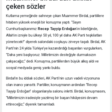
çeken sözler
Kutlama yemeğinde sahneye çıkan Muammer Birdal, partililere
hitaben yüksek enerjili bir konuşma yaptı. “Sayın
Cumhurbaşkanımız
Recep Tayyip Erdoğan
’ın liderliğinde,
Allah’ın izniyle bu ülkeyi 50 yıl, 100 yıl daha AK Parti teşkilatları
yönetecek!” diyerek salondaki coşkuyu zirveye taşıdı. Birdal, AK
Parti’nin 24 yılda Türkiye’ye kazandırdığı başarıları vurgularken,
“Daha yeni başlıyoruz. Milletimizin desteğiyle durmaksızın
çalışacağız,” dedi. Konuşma, partililerden büyük alkış aldı ve
sosyal medyada geniş yankı buldu.
Birdal’ın bu iddialı sözleri, AK Parti’nin uzun vadeli vizyonuna
olan inancı yansıttı. Partililer, konuşmanın ardından “Recep
Tayyip Erdoğan” sloganlarıyla salonu inletti. Birdal, konuşmasını,
“Milletimizin iradesiyle yazılmış bir başarı hikâyesini devam
ettireceğiz,” diyerek tamamladı.