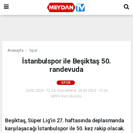
Anasayfa
Spor
İstanbulspor ile Beşiktaş 50.
randevuda
SPOR
24.02.2024 - 12:24, Güncelleme: 24.02.2024 - 12:24
6891+ kez okundu.
Beşiktaş, Süper Lig’in 27. haftasında deplasmanda
karşılaşacağı İstanbulspor ile 50. kez rakip olacak.