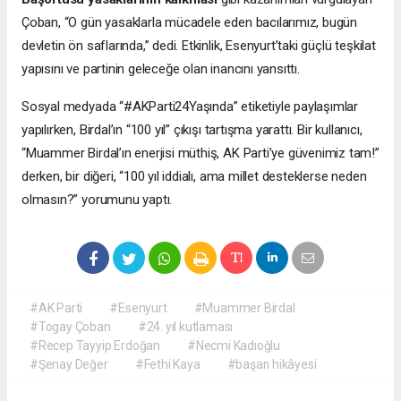
Çoban, “O gün yasaklarla mücadele eden bacılarımız, bugün
devletin ön saflarında,” dedi. Etkinlik, Esenyurt’taki güçlü teşkilat
yapısını ve partinin geleceğe olan inancını yansıttı.
Sosyal medyada “#AKParti24Yaşında” etiketiyle paylaşımlar
yapılırken, Birdal’ın “100 yıl” çıkışı tartışma yarattı. Bir kullanıcı,
“Muammer Birdal’ın enerjisi müthiş, AK Parti’ye güvenimiz tam!”
derken, bir diğeri, “100 yıl iddialı, ama millet desteklerse neden
olmasın?” yorumunu yaptı.
#AK Parti
#Esenyurt
#Muammer Birdal
#Togay Çoban
#24. yıl kutlaması
#Recep Tayyip Erdoğan
#Necmi Kadıoğlu
#Şenay Değer
#Fethi Kaya
#başarı hikâyesi