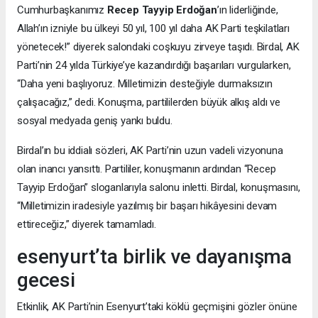
Cumhurbaşkanımız
Recep Tayyip Erdoğan
’ın liderliğinde,
Allah’ın izniyle bu ülkeyi 50 yıl, 100 yıl daha AK Parti teşkilatları
yönetecek!” diyerek salondaki coşkuyu zirveye taşıdı. Birdal, AK
Parti’nin 24 yılda Türkiye’ye kazandırdığı başarıları vurgularken,
“Daha yeni başlıyoruz. Milletimizin desteğiyle durmaksızın
çalışacağız,” dedi. Konuşma, partililerden büyük alkış aldı ve
sosyal medyada geniş yankı buldu.
Birdal’ın bu iddialı sözleri, AK Parti’nin uzun vadeli vizyonuna
olan inancı yansıttı. Partililer, konuşmanın ardından “Recep
Tayyip Erdoğan” sloganlarıyla salonu inletti. Birdal, konuşmasını,
“Milletimizin iradesiyle yazılmış bir başarı hikâyesini devam
ettireceğiz,” diyerek tamamladı.
esenyurt’ta birlik ve dayanışma
gecesi
Etkinlik, AK Parti’nin Esenyurt’taki köklü geçmişini gözler önüne