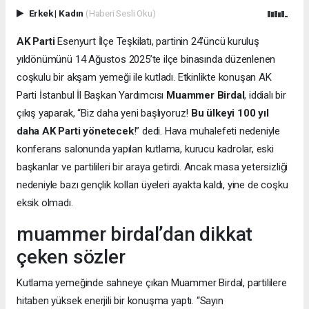
Erkek
|
Kadın
(Haberi Sesli Oku)
AK Parti
Esenyurt İlçe Teşkilatı, partinin 24’üncü kuruluş
yıldönümünü 14 Ağustos 2025’te ilçe binasında düzenlenen
coşkulu bir akşam yemeği ile kutladı. Etkinlikte konuşan AK
Parti İstanbul İl Başkan Yardımcısı
Muammer Birdal
, iddialı bir
çıkış yaparak, “Biz daha yeni başlıyoruz!
Bu ülkeyi 100 yıl
daha AK Parti yönetecek
!” dedi. Hava muhalefeti nedeniyle
konferans salonunda yapılan kutlama, kurucu kadrolar, eski
başkanlar ve partilileri bir araya getirdi. Ancak masa yetersizliği
nedeniyle bazı gençlik kolları üyeleri ayakta kaldı, yine de coşku
eksik olmadı.
muammer birdal’dan dikkat
çeken sözler
Kutlama yemeğinde sahneye çıkan Muammer Birdal, partililere
hitaben yüksek enerjili bir konuşma yaptı. “Sayın