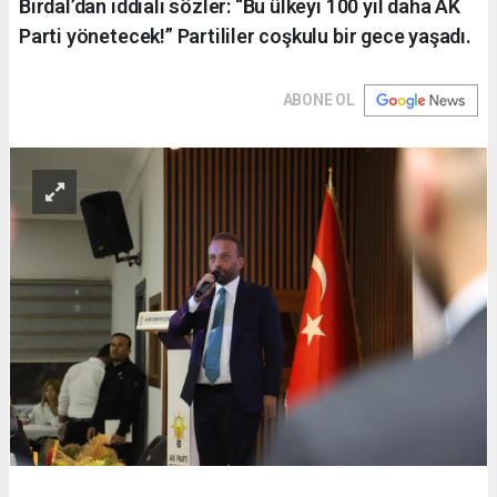
Birdal’dan iddialı sözler: “Bu ülkeyi 100 yıl daha AK
Parti yönetecek!” Partililer coşkulu bir gece yaşadı.
ABONE OL