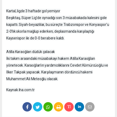
Kartal, ligde 3 haftadır gol yemiyor
Beşiktaş, Süper Lig’de oynadığı son 3 müsabakada kalesini gole
kapattı. Siyah-beyazlılar, bu süreçte Trabzonspor ve Konyaspor'u
2-0'lık skorla mağlup ederken, deplasmanda karşılaştığı
Kayserispor ile de 0-0 berabere kaldı.
Atilla Karaoğlan düdük çalacak
İki takım arasındaki müsabakayı hakem Atilla Karaoğlan
yönetecek. Karaoğlan’ın yardımcılıklarını Cevdet Kömürcüoğlu ve
İlker Takpak yapacak. Karşılaşmanın dördüncü hakemi
Muhammet Ali Meteoğlu olacak.
Kaynak iha.com.tr