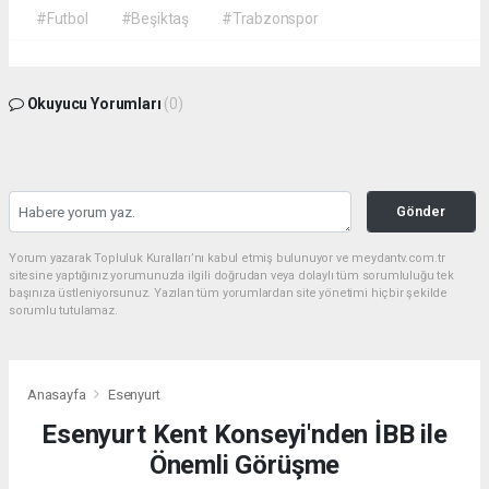
#Futbol
#Beşiktaş
#Trabzonspor
Okuyucu Yorumları
(0)
Gönder
Yorum yazarak Topluluk Kuralları’nı kabul etmiş bulunuyor ve meydantv.com.tr
sitesine yaptığınız yorumunuzla ilgili doğrudan veya dolaylı tüm sorumluluğu tek
başınıza üstleniyorsunuz. Yazılan tüm yorumlardan site yönetimi hiçbir şekilde
sorumlu tutulamaz.
Anasayfa
Esenyurt
Esenyurt Kent Konseyi'nden İBB ile
Önemli Görüşme