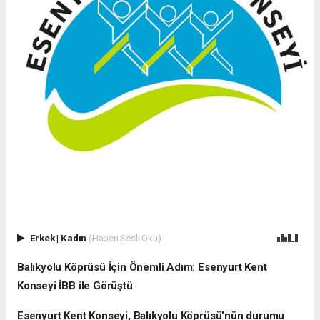
Erkek
|
Kadın
(Haberi Sesli Oku)
Balıkyolu Köprüsü İçin Önemli Adım: Esenyurt Kent
Konseyi İBB ile Görüştü
Esenyurt Kent Konseyi, Balıkyolu Köprüsü'nün durumu