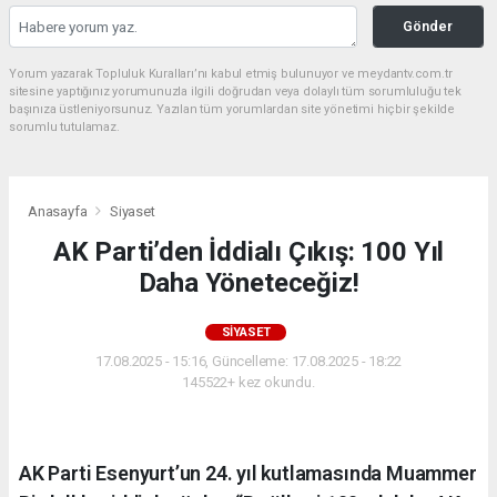
Gönder
Yorum yazarak Topluluk Kuralları’nı kabul etmiş bulunuyor ve meydantv.com.tr
sitesine yaptığınız yorumunuzla ilgili doğrudan veya dolaylı tüm sorumluluğu tek
başınıza üstleniyorsunuz. Yazılan tüm yorumlardan site yönetimi hiçbir şekilde
sorumlu tutulamaz.
Anasayfa
Siyaset
AK Parti’den İddialı Çıkış: 100 Yıl
Daha Yöneteceğiz!
SIYASET
17.08.2025 - 15:16, Güncelleme: 17.08.2025 - 18:22
145522+ kez okundu.
AK Parti Esenyurt’un 24. yıl kutlamasında Muammer