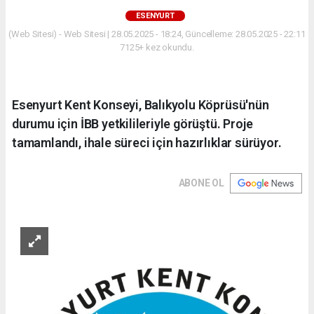
ESENYURT
(Web Sitesi) - Web Sitesi | 28.05.2025 - 18:24, Güncelleme: 28.05.2025 - 22:11
7125+ kez okundu.
Esenyurt Kent Konseyi, Balıkyolu Köprüsü'nün
durumu için İBB yetkilileriyle görüştü. Proje
tamamlandı, ihale süreci için hazırlıklar sürüyor.
ABONE OL