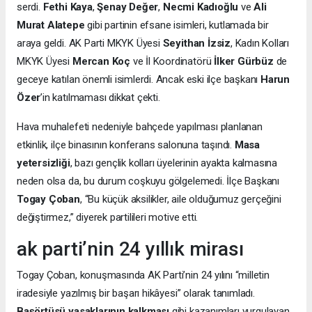
serdi.
Fethi Kaya
,
Şenay Değer
,
Necmi Kadıoğlu
ve
Ali
Murat Alatepe
gibi partinin efsane isimleri, kutlamada bir
araya geldi. AK Parti MKYK Üyesi
Seyithan İzsiz
, Kadın Kolları
MKYK Üyesi
Mercan Koç
ve İl Koordinatörü
İlker Gürbüz
de
geceye katılan önemli isimlerdi. Ancak eski ilçe başkanı
Harun
Özer
’in katılmaması dikkat çekti.
Hava muhalefeti nedeniyle bahçede yapılması planlanan
etkinlik, ilçe binasının konferans salonuna taşındı.
Masa
yetersizliği
, bazı gençlik kolları üyelerinin ayakta kalmasına
neden olsa da, bu durum coşkuyu gölgelemedi. İlçe Başkanı
Togay Çoban
, “Bu küçük aksilikler, aile olduğumuz gerçeğini
değiştirmez,” diyerek partilileri motive etti.
ak parti’nin 24 yıllık mirası
Togay Çoban, konuşmasında AK Parti’nin 24 yılını “milletin
iradesiyle yazılmış bir başarı hikâyesi” olarak tanımladı.
Başörtüsü yasaklarının kalkması
gibi kazanımları vurgulayan