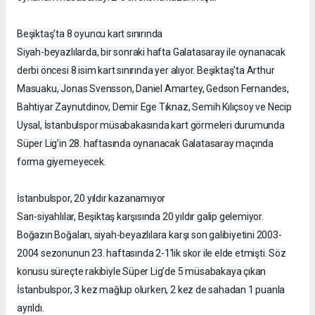
Beşiktaş’ta 8 oyuncu kart sınırında
Siyah-beyazlılarda, bir sonraki hafta Galatasaray ile oynanacak
derbi öncesi 8 isim kart sınırında yer alıyor. Beşiktaş’ta Arthur
Masuaku, Jonas Svensson, Daniel Amartey, Gedson Fernandes,
Bahtiyar Zaynutdinov, Demir Ege Tıknaz, Semih Kılıçsoy ve Necip
Uysal, İstanbulspor müsabakasında kart görmeleri durumunda
Süper Lig’in 28. haftasında oynanacak Galatasaray maçında
forma giyemeyecek.
İstanbulspor, 20 yıldır kazanamıyor
Sarı-siyahlılar, Beşiktaş karşısında 20 yıldır galip gelemiyor.
Boğazın Boğaları, siyah-beyazlılara karşı son galibiyetini 2003-
2004 sezonunun 23. haftasında 2-1’lik skor ile elde etmişti. Söz
konusu süreçte rakibiyle Süper Lig’de 5 müsabakaya çıkan
İstanbulspor, 3 kez mağlup olurken, 2 kez de sahadan 1 puanla
ayrıldı.