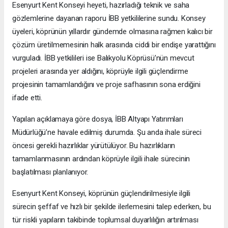
Esenyurt Kent Konseyi heyeti, hazırladığı teknik ve saha
gözlemlerine dayanan raporu İBB yetkililerine sundu. Konsey
üyeleri, köprünün yıllardır gündemde olmasına rağmen kalıcı bir
çözüm üretilmemesinin halk arasında ciddi bir endişe yarattığını
vurguladı. İBB yetkilileri ise Balıkyolu Köprüsü’nün mevcut
projeleri arasında yer aldığını, köprüyle ilgili güçlendirme
projesinin tamamlandığını ve proje safhasının sona erdiğini
ifade etti.
Yapılan açıklamaya göre dosya, İBB Altyapı Yatırımları
Müdürlüğü’ne havale edilmiş durumda. Şu anda ihale süreci
öncesi gerekli hazırlıklar yürütülüyor. Bu hazırlıkların
tamamlanmasının ardından köprüyle ilgili ihale sürecinin
başlatılması planlanıyor.
Esenyurt Kent Konseyi, köprünün güçlendirilmesiyle ilgili
sürecin şeffaf ve hızlı bir şekilde ilerlemesini talep ederken, bu
tür riskli yapıların takibinde toplumsal duyarlılığın artırılması