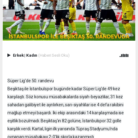
Erkek
|
Kadın
(Haberi Sesli Oku)
Süper Lig'de 50. randevu
Beşiktaş ile İstanbulspor bugünde kadar Süper Lig'de 49 kez
karşılaştı. Söz konusu müsabakalarda siyah-beyazlılar, 31 kez
sahadan galibiyet ile ayrılırken, sarı-siyahlılar ise 4 defa rakibini
mağlup etmeyi başardı. İki ekip arasındaki 14 karşılaşmada ise
eşitlik bozulmadı. Beşiktaş’ın 82 golüne, İstanbulspor 32 golle
karşılık verdi. Kartal, ligin ilk yarısında Tüpraş Stadyumu’nda
oynanan müsabakayı 2-0’lık skorla kazanmıştı.