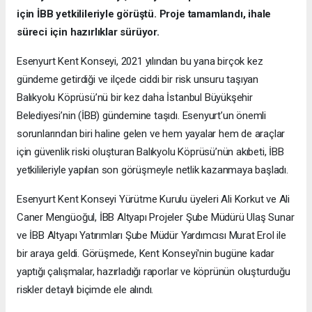
için İBB yetkilileriyle görüştü. Proje tamamlandı, ihale
süreci için hazırlıklar sürüyor.
Esenyurt Kent Konseyi, 2021 yılından bu yana birçok kez
gündeme getirdiği ve ilçede ciddi bir risk unsuru taşıyan
Balıkyolu Köprüsü’nü bir kez daha İstanbul Büyükşehir
Belediyesi’nin (İBB) gündemine taşıdı. Esenyurt’un önemli
sorunlarından biri haline gelen ve hem yayalar hem de araçlar
için güvenlik riski oluşturan Balıkyolu Köprüsü’nün akıbeti, İBB
yetkilileriyle yapılan son görüşmeyle netlik kazanmaya başladı.
Esenyurt Kent Konseyi Yürütme Kurulu üyeleri Ali Korkut ve Ali
Caner Mengüoğul, İBB Altyapı Projeler Şube Müdürü Ulaş Sunar
ve İBB Altyapı Yatırımları Şube Müdür Yardımcısı Murat Erol ile
bir araya geldi. Görüşmede, Kent Konseyi'nin bugüne kadar
yaptığı çalışmalar, hazırladığı raporlar ve köprünün oluşturduğu
riskler detaylı biçimde ele alındı.