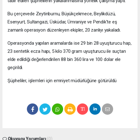
tabir edilen şüphelilerin yakalanmasına yönelik çalışma yaptı.
Bu çerçevede Zeytinburnu, Büyükçekmece, Beylikdüzü,
Esenyurt, Sultangazi, Üsküdar, Ümraniye ve Pendik'te eş
zamanlı operasyon düzenleyen ekipler, 20 zanlıyı yakaladı.
Operasyonda yapılan aramalarda ise 29 bin 28 uyuşturucu hap,
23 sentetik ecza hapı, 5 kilo 370 gram uyuşturucu ile suçtan
elde edildiği değerlendirilen 88 bin 360 lira ve 100 dolar ele
geçirildi.
Şüpheliler, işlemleri için emniyet müdürlüğüne götürüldü
Okuyucu Yorumları
(0)