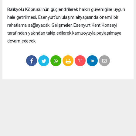
Balıkyolu Köprüsü’nün güçlendirilerek halkın güvenliğine uygun
hale getirilmesi, Esenyurt’un ulaşım altyapısında önemli bir
rahatlama sağlayacak. Gelişmeler, Esenyurt Kent Konseyi
tarafından yakından takip edilerek kamuoyuyla paylaşılmaya
devam edecek.
Okuyucu Yorumları
(0)
Gönder
Yorum yazarak Topluluk Kuralları’nı kabul etmiş bulunuyor ve meydantv.com.tr
sitesine yaptığınız yorumunuzla ilgili doğrudan veya dolaylı tüm sorumluluğu tek
başınıza üstleniyorsunuz. Yazılan tüm yorumlardan site yönetimi hiçbir şekilde