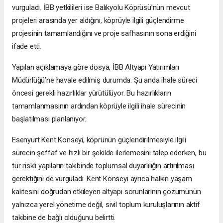
vurguladı. İBB yetkilileri ise Balıkyolu Köprüsü’nün mevcut
projeleri arasında yer aldığını, köprüyle ilgili güçlendirme
projesinin tamamlandığını ve proje safhasının sona erdiğini
ifade etti.
Yapılan açıklamaya göre dosya, İBB Altyapı Yatırımları
Müdürlüğü’ne havale edilmiş durumda. Şu anda ihale süreci
öncesi gerekli hazırlıklar yürütülüyor. Bu hazırlıkların
tamamlanmasının ardından köprüyle ilgili ihale sürecinin
başlatılması planlanıyor.
Esenyurt Kent Konseyi, köprünün güçlendirilmesiyle ilgili
sürecin şeffaf ve hızlı bir şekilde ilerlemesini talep ederken, bu
tür riskli yapıların takibinde toplumsal duyarlılığın artırılması
gerektiğini de vurguladı. Kent Konseyi ayrıca halkın yaşam
kalitesini doğrudan etkileyen altyapı sorunlarının çözümünün
yalnızca yerel yönetime değil, sivil toplum kuruluşlarının aktif
takibine de bağlı olduğunu belirtti.