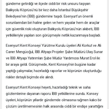
gündeme getirdiği ve ilçede ciddi bir risk unsuru taşıyan
Balıkyolu Köprüsü’nü bir kez daha İstanbul Büyükşehir
Belediyesi’nin (İBB) gündemine taşıdı. Esenyurt’un önemli
sorunlarından biri haline gelen ve hem yayalar hem de araçlar
için güvenlik riski oluşturan Balıkyolu Köprüsü’nün akıbeti, İBB
yetkilileriyle yapılan son görüşmeyle netlik kazanmaya başladı.
Esenyurt Kent Konseyi Yürütme Kurulu üyeleri Ali Korkut ve Ali
Caner Mengüoğul, İBB Altyapı Projeler Şube Müdürü Ulaş Sunar
ve İBB Altyapı Yatırımları Şube Müdür Yardımcısı Murat Erol ile
bir araya geldi. Görüşmede, Kent Konseyi'nin bugüne kadar
yaptığı çalışmalar, hazırladığı raporlar ve köprünün oluşturduğu
riskler detaylı biçimde ele alındı.
Esenyurt Kent Konseyi heyeti, hazırladığı teknik ve saha
gözlemlerine dayanan raporu İBB yetkililerine sundu. Konsey
üyeleri, köprünün yıllardır gündemde olmasına rağmen kalıcı bir
çözüm üretilmemesinin halk arasında ciddi bir endişe yarattığını