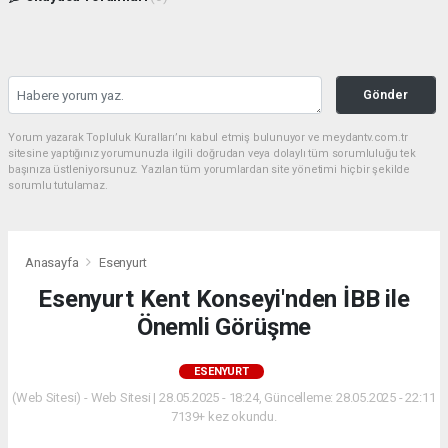
Gönder
Yorum yazarak Topluluk Kuralları’nı kabul etmiş bulunuyor ve meydantv.com.tr
sitesine yaptığınız yorumunuzla ilgili doğrudan veya dolaylı tüm sorumluluğu tek
başınıza üstleniyorsunuz. Yazılan tüm yorumlardan site yönetimi hiçbir şekilde
sorumlu tutulamaz.
Anasayfa
Esenyurt
Esenyurt Kent Konseyi'nden İBB ile
Önemli Görüşme
ESENYURT
(Web Sitesi) - Web Sitesi | 28.05.2025 - 18:24, Güncelleme: 28.05.2025 - 22:11
7139+ kez okundu.