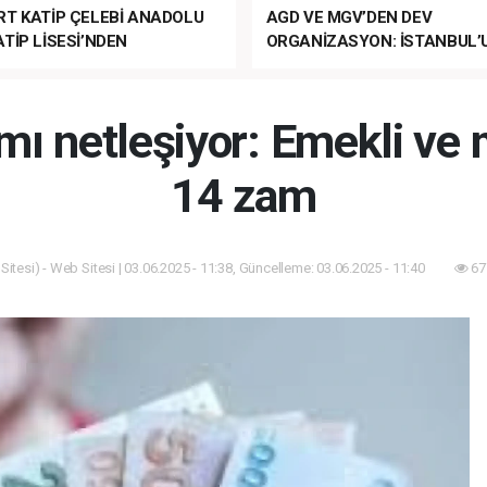
RT KATİP ÇELEBİ ANADOLU
AGD VE MGV’DEN DEV
TİP LİSESİ’NDEN
ORGANİZASYON: İSTANBUL’
ANLI MUHTEŞEM
FETHİ’NİN 573. YILI COŞKUY
ET TÖRENİ!
KUTLANACAK!
 netleşiyor: Emekli ve
14 zam
itesi) - Web Sitesi | 03.06.2025 - 11:38, Güncelleme: 03.06.2025 - 11:40
67