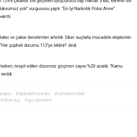
724’e çıkarıldı. Ele geçirilen uyuşturucu hap miktarı 5 kat, kenevir ise
me lüksümüz yok” vurgusunu yaptı. “En İyi Narkotik Polisi Anne”
lirtti.
taksi ve çakar denetimleri artırıldı. Siber suçlarla mücadele ekiplerinin
Her şüpheli durumu 112’ye bildirin” dedi.
tarken, tespit edilen düzensiz göçmen sayısı %20 azaldı. “Kamu
erildi.
asayiş
#aydınlatma oranı
#ruhsatsız silah
#siber suç
#göç denetimi