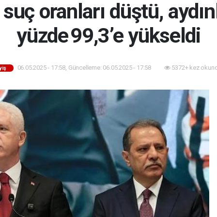
 suç oranları düştü, aydı
yüzde 99,3’e yükseldi
06.05.2025 - 17:58, Güncelleme: 06.05.2025 - 17:58
5372+ kez okund
yiş