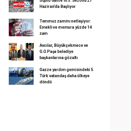
Squid Game’in 3. Sezonu 27
Haziran’da Başlıyor
Temmuz zammı netleşiyor:
Emekli ve memura yüzde 14
zam
Avcılar, Büyükçekmece ve
G.O.Paşa belediye
başkanlarına gözaltı
Gazze yardım gemisindeki 5
Türk vatandaş daha ülkeye
döndü