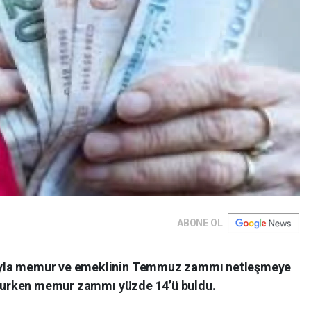
ABONE OL
ıyla memur ve emeklinin Temmuz zammı netleşmeye
 olurken memur zammı yüzde 14’ü buldu.