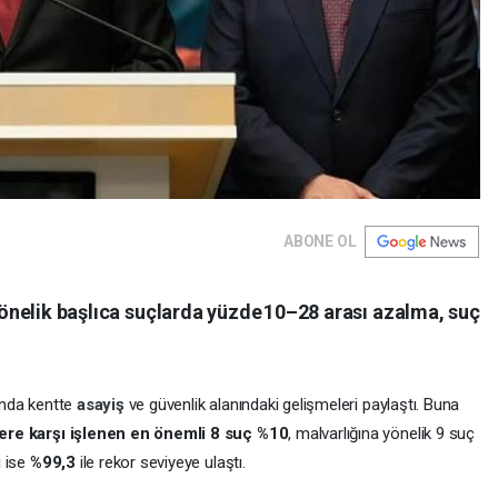
ABONE OL
 yönelik başlıca suçlarda yüzde 10–28 arası azalma, suç
.
yında kentte
asayiş
ve güvenlik alanındaki gelişmeleri paylaştı. Buna
lere karşı işlenen en önemli 8 suç %10
, malvarlığına yönelik 9 suç
ı
ise
%99,3
ile rekor seviyeye ulaştı.