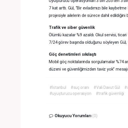
Uyuşturucu operasyonları 3 bin 203’ten 3 bin 
7 kat arttı. Gül, “Bir evladımızı bile kaybet
projesiyle ailelerin de sürece dahil edildiğini be
Trafik ve siber güvenlik
Ölümlü kazalar %9 azaldı. Okul servisi, ticari 
7/24 görev başında olduğunu söyleyen Gül, “
Göç denetimleri sıkılaştı
Mobil göç noktalarında sorgulamalar %74 ar
düzeni ve güvenliğimizden taviz yok” mesajı v
#İstanbul
#suç oranı
#Vali Davut Gül
#
#uyuşturucu operasyon
#trafik güvenliği
Okuyucu Yorumları
(0)