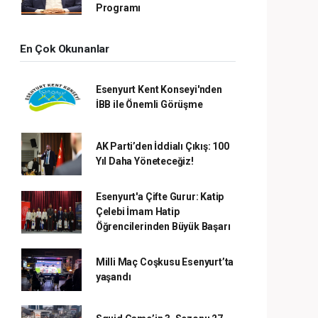
Programı
En Çok Okunanlar
Esenyurt Kent Konseyi'nden
İBB ile Önemli Görüşme
AK Parti’den İddialı Çıkış: 100
Yıl Daha Yöneteceğiz!
Esenyurt'a Çifte Gurur: Katip
Çelebi İmam Hatip
Öğrencilerinden Büyük Başarı
Milli Maç Coşkusu Esenyurt’ta
yaşandı