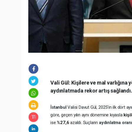
Vali Gül: Kişilere ve mal varlığına
aydınlatmada rekor artış sağlandı
İstanbul
Valisi Davut Gül, 2025’in ilk dört a
göre, geçen yılın aynı dönemine kıyasla
kişi
ise
%27,6
azaldı. Suçların
aydınlatma oran