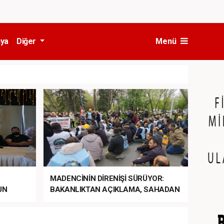
ya
Diğer
Menü
MADENCİNİN DİRENİŞİ SÜRÜYOR:
UN
BAKANLIKTAN AÇIKLAMA, SAHADAN
LA
MÜDAHALE HABERİ GELDİ!