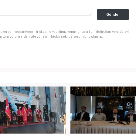
Gönder
uyor ve meydantv.com.tr sitesine yaptığınız yorumunuzla ilgili doğrudan veya dolaylı
n tüm yorumlardan site yönetimi hiçbir şekilde sorumlu tutulamaz.