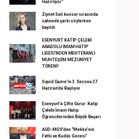
Hazırlıyor”
Ziynet Sali konser sırasında
sahnede şarkı söylerken
bayıldı
ESENYURT KATİP ÇELEBİ
ANADOLU İMAM HATİP
LİSESİ’NDEN MEHTERANLI
MUHTEŞEM MEZUNİYET
TÖRENİ!
Squid Game’in 3. Sezonu 27
Haziran’da Başlıyor
Esenyurt'a Çifte Gurur: Katip
Çelebi İmam Hatip
Öğrencilerinden Büyük Başarı
AGD-MGV’den “Mekke’nin
Fethi ve Kudüs Gecesi”