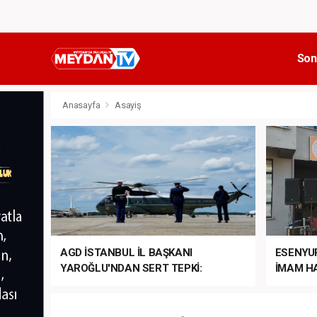
Son
Anasayfa
Asayiş
AGD İSTANBUL İL BAŞKANI
ESENYU
YAROĞLU'NDAN SERT TEPKİ:
İMAM HA
“NATO’NUN ÜLKEMİZDE İŞİ NE?”
MEHTER
MEZUNİY