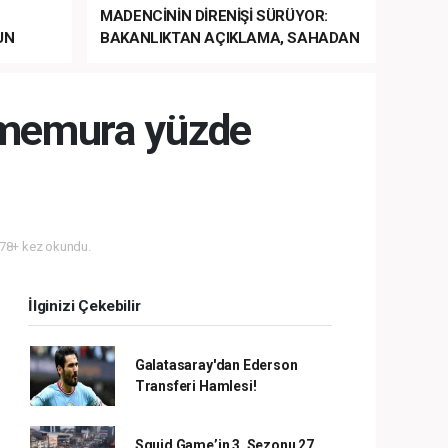
MADENCİNİN DİRENİŞİ SÜRÜYOR:
UN
BAKANLIKTAN AÇIKLAMA, SAHADAN
LA
MÜDAHALE HABERİ GELDİ!
 memura yüzde
78+ kez okundu.
İlginizi Çekebilir
Galatasaray'dan Ederson
Transferi Hamlesi!
Squid Game’in 3. Sezonu 27