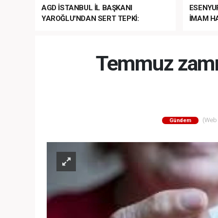
AGD İSTANBUL İL BAŞKANI
ESENYU
YAROĞLU'NDAN SERT TEPKİ:
İMAM HA
“NATO’NUN ÜLKEMİZDE İŞİ NE?”
MEHTER
MEZUNİY
Temmuz zammı
(Web S
Gündem