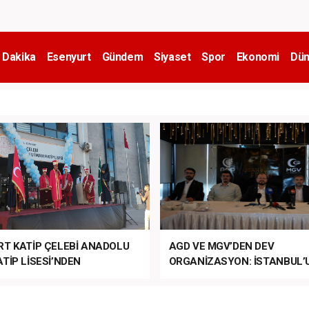
 Dakika
Esenyurt
Gündem
Siyaset
Spor
Ekonomi
Dün
RT KATİP ÇELEBİ ANADOLU
AGD VE MGV’DEN DEV
TİP LİSESİ’NDEN
ORGANİZASYON: İSTANBUL’
ANLI MUHTEŞEM
FETHİ’NİN 573. YILI COŞKUY
ET TÖRENİ!
KUTLANACAK!