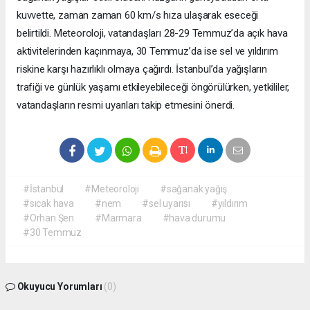
kuvvette, zaman zaman 60 km/s hıza ulaşarak eseceği
belirtildi. Meteoroloji, vatandaşları 28-29 Temmuz’da açık hava
aktivitelerinden kaçınmaya, 30 Temmuz’da ise sel ve yıldırım
riskine karşı hazırlıklı olmaya çağırdı. İstanbul’da yağışların
trafiği ve günlük yaşamı etkileyebileceği öngörülürken, yetkililer,
vatandaşların resmi uyarıları takip etmesini önerdi.
#İstanbul
#Meteoroloji
#sağanak yağış
#sıcak hava
#nem
#sel uyarısı
#yıldırım
#Orhan Şen
#Marmara
#hava durumu
#30 Temmuz
Okuyucu Yorumları
(0)