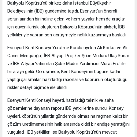
Balıkyolu Köprüsü’nü bir kez daha İstanbul Büyükşehir
Belediyesi’nin (İBB) gündemine taşıdı. Esenyurt’un önemli
sorunlarından biri haline gelen ve hem yayalar hem de araçlar
için güvenlik riski oluşturan Balıkyolu Köprüsü’nün akıbeti, İBB
yetkilileriyle yapılan son görüşmeyle netlik kazanmaya başladı.
Esenyurt Kent Konseyi Yürütme Kurulu üyeleri Ali Korkut ve Ali
Caner Mengüoğul, İBB Altyapı Projeler Şube Müdürü Ulaş Sunar
ve İBB Altyapı Yatırımları Şube Müdür Yardımcısı Murat Erol ile
bir araya geldi. Görüşmede, Kent Konseyi'nin bugüne kadar
yaptığı çalışmalar, hazırladığı raporlar ve köprünün oluşturduğu
riskler detaylı biçimde ele alındı.
Esenyurt Kent Konseyi heyeti, hazırladığı teknik ve saha
gözlemlerine dayanan raporu İBB yetkililerine sundu. Konsey
üyeleri, köprünün yıllardır gündemde olmasına rağmen kalıcı bir
çözüm üretilmemesinin halk arasında ciddi bir endişe yarattığını
vurguladı. İBB yetkilileri ise Balıkyolu Köprüsü’nün mevcut