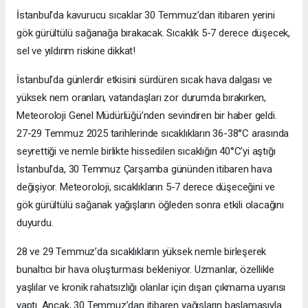
İstanbul’da kavurucu sıcaklar 30 Temmuz’dan itibaren yerini
gök gürültülü sağanağa bırakacak. Sıcaklık 5-7 derece düşecek,
sel ve yıldırım riskine dikkat!
İstanbul’da günlerdir etkisini sürdüren sıcak hava dalgası ve
yüksek nem oranları, vatandaşları zor durumda bırakırken,
Meteoroloji Genel Müdürlüğü’nden sevindiren bir haber geldi.
27-29 Temmuz 2025 tarihlerinde sıcaklıkların 36-38°C arasında
seyrettiği ve nemle birlikte hissedilen sıcaklığın 40°C’yi aştığı
İstanbul’da, 30 Temmuz Çarşamba gününden itibaren hava
değişiyor. Meteoroloji, sıcaklıkların 5-7 derece düşeceğini ve
gök gürültülü sağanak yağışların öğleden sonra etkili olacağını
duyurdu.
28 ve 29 Temmuz’da sıcaklıkların yüksek nemle birleşerek
bunaltıcı bir hava oluşturması bekleniyor. Uzmanlar, özellikle
yaşlılar ve kronik rahatsızlığı olanlar için dışarı çıkmama uyarısı
yaptı. Ancak, 30 Temmuz’dan itibaren yağışların başlamasıyla