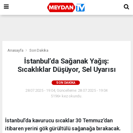
Anasayfa
Son Dakika
İstanbul’da Sağanak Yağış:
Sıcaklıklar Düşüyor, Sel Uyarısı
SON DAKIKA
28.07.2025 - 19:04, Güncelleme: 28.07.2025 - 19:04
5196+ kez okundu.
İstanbul’da kavurucu sıcaklar 30 Temmuz’dan
itibaren yerini gök gürültülü sağanağa bırakacak.