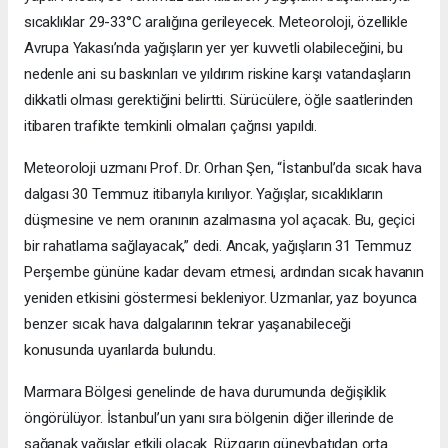
sıcaklıklar 29-33°C aralığına gerileyecek. Meteoroloji, özellikle
Avrupa Yakası’nda yağışların yer yer kuvvetli olabileceğini, bu
nedenle ani su baskınları ve yıldırım riskine karşı vatandaşların
dikkatli olması gerektiğini belirtti. Sürücülere, öğle saatlerinden
itibaren trafikte temkinli olmaları çağrısı yapıldı.
Meteoroloji uzmanı Prof. Dr. Orhan Şen, “İstanbul’da sıcak hava
dalgası 30 Temmuz itibarıyla kırılıyor. Yağışlar, sıcaklıkların
düşmesine ve nem oranının azalmasına yol açacak. Bu, geçici
bir rahatlama sağlayacak,” dedi. Ancak, yağışların 31 Temmuz
Perşembe gününe kadar devam etmesi, ardından sıcak havanın
yeniden etkisini göstermesi bekleniyor. Uzmanlar, yaz boyunca
benzer sıcak hava dalgalarının tekrar yaşanabileceği
konusunda uyarılarda bulundu.
Marmara Bölgesi genelinde de hava durumunda değişiklik
öngörülüyor. İstanbul’un yanı sıra bölgenin diğer illerinde de
sağanak yağışlar etkili olacak. Rüzgarın güneybatıdan orta