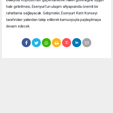
Balıkyolu Köprüsü’nün güçlendirilerek halkın güvenliğine uygun
hale getirilmesi, Esenyurt’un ulaşım altyapısında önemli bir
rahatlama sağlayacak. Gelişmeler, Esenyurt Kent Konseyi
tarafından yakından takip edilerek kamuoyuyla paylaşılmaya
devam edecek.
Okuyucu Yorumları
(0)
Gönder
Yorum yazarak Topluluk Kuralları’nı kabul etmiş bulunuyor ve meydantv.com.tr
sitesine yaptığınız yorumunuzla ilgili doğrudan veya dolaylı tüm sorumluluğu tek
başınıza üstleniyorsunuz. Yazılan tüm yorumlardan site yönetimi hiçbir şekilde
sorumlu tutulamaz.