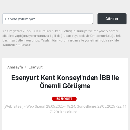
Gönder
Yorum yazarak Topluluk Kuralları’nı kabul etmiş bulunuyor ve meydantv.com.tr
sitesine yaptığınız yorumunuzla ilgili doğrudan veya dolaylı tüm sorumluluğu tek
başınıza üstleniyorsunuz. Yazılan tüm yorumlardan site yönetimi hiçbir şekilde
sorumlu tutulamaz.
Anasayfa
Esenyurt
Esenyurt Kent Konseyi'nden İBB ile
Önemli Görüşme
ESENYURT
(Web Sitesi) - Web Sitesi | 28.05.2025 - 18:24, Güncelleme: 28.05.2025 - 22:11
7129+ kez okundu.