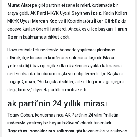
Murat Alatepe
gibi partinin efsane isimleri, kutlamada bir
araya geldi. AK Parti MKYK Üyesi
Seyithan İzsiz
, Kadın Kolları
MKYK Üyesi
Mercan Koç
ve İl Koordinatörü
İlker Gürbüz
de
geceye katılan önemli isimlerdi. Ancak eski ilçe başkanı
Harun
Özer
’in katılmaması dikkat çekti.
Hava muhalefeti nedeniyle bahçede yapılması planlanan
etkinlik, ilçe binasının konferans salonuna taşındı.
Masa
yetersizliği
, bazı gençlik kolları üyelerinin ayakta kalmasına
neden olsa da, bu durum coşkuyu gölgelemedi. İlçe Başkanı
Togay Çoban
, “Bu küçük aksilikler, aile olduğumuz gerçeğini
değiştirmez,” diyerek partilileri motive etti.
ak parti’nin 24 yıllık mirası
Togay Çoban, konuşmasında AK Parti’nin 24 yılını “milletin
iradesiyle yazılmış bir başarı hikâyesi” olarak tanımladı.
Başörtüsü yasaklarının kalkması
gibi kazanımları vurgulayan