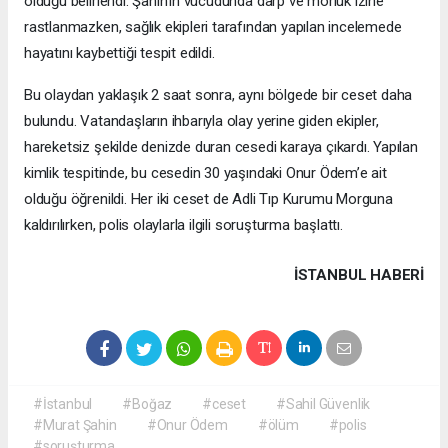
olduğu belirlendi. Şahin’in vücudunda darp ve morluk izine
rastlanmazken, sağlık ekipleri tarafından yapılan incelemede
hayatını kaybettiği tespit edildi.
Bu olaydan yaklaşık 2 saat sonra, aynı bölgede bir ceset daha
bulundu. Vatandaşların ihbarıyla olay yerine giden ekipler,
hareketsiz şekilde denizde duran cesedi karaya çıkardı. Yapılan
kimlik tespitinde, bu cesedin 30 yaşındaki Onur Ödem’e ait
olduğu öğrenildi. Her iki ceset de Adli Tıp Kurumu Morguna
kaldırılırken, polis olaylarla ilgili soruşturma başlattı.
İSTANBUL HABERİ
#İstanbul
#Boğaz
#ceset
#Sahil Güvenlik
#Murat Şahin
#Onur Ödem
#ölüm
#polis
#soruşturma