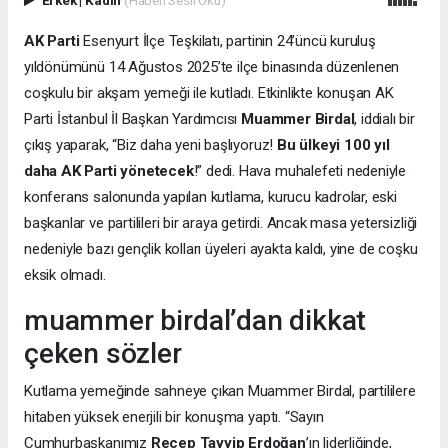
AK Parti
Esenyurt İlçe Teşkilatı, partinin 24’üncü kuruluş
yıldönümünü 14 Ağustos 2025’te ilçe binasında düzenlenen
coşkulu bir akşam yemeği ile kutladı. Etkinlikte konuşan AK
Parti İstanbul İl Başkan Yardımcısı
Muammer Birdal
, iddialı bir
çıkış yaparak, “Biz daha yeni başlıyoruz!
Bu ülkeyi 100 yıl
daha AK Parti yönetecek
!” dedi. Hava muhalefeti nedeniyle
konferans salonunda yapılan kutlama, kurucu kadrolar, eski
başkanlar ve partilileri bir araya getirdi. Ancak masa yetersizliği
nedeniyle bazı gençlik kolları üyeleri ayakta kaldı, yine de coşku
eksik olmadı.
muammer birdal’dan dikkat
çeken sözler
Kutlama yemeğinde sahneye çıkan Muammer Birdal, partililere
hitaben yüksek enerjili bir konuşma yaptı. “Sayın
Cumhurbaşkanımız
Recep Tayyip Erdoğan
’ın liderliğinde,