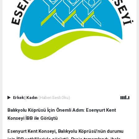
Erkek
|
Kadın
(Haberi Sesli Oku)
Balıkyolu Köprüsü İçin Önemli Adım: Esenyurt Kent
Konseyi İBB ile Görüştü
Esenyurt Kent Konseyi, Balıkyolu Köprüsü'nün durumu