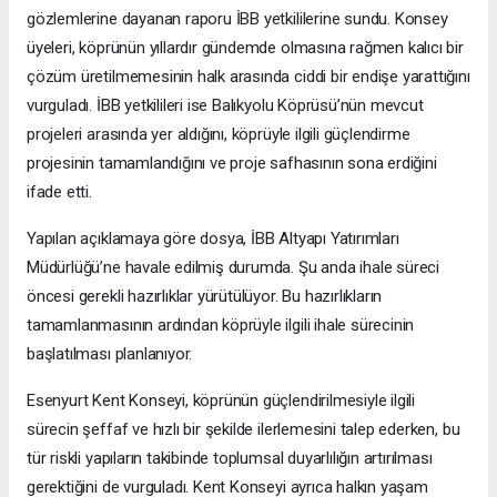
gözlemlerine dayanan raporu İBB yetkililerine sundu. Konsey
üyeleri, köprünün yıllardır gündemde olmasına rağmen kalıcı bir
çözüm üretilmemesinin halk arasında ciddi bir endişe yarattığını
vurguladı. İBB yetkilileri ise Balıkyolu Köprüsü’nün mevcut
projeleri arasında yer aldığını, köprüyle ilgili güçlendirme
projesinin tamamlandığını ve proje safhasının sona erdiğini
ifade etti.
Yapılan açıklamaya göre dosya, İBB Altyapı Yatırımları
Müdürlüğü’ne havale edilmiş durumda. Şu anda ihale süreci
öncesi gerekli hazırlıklar yürütülüyor. Bu hazırlıkların
tamamlanmasının ardından köprüyle ilgili ihale sürecinin
başlatılması planlanıyor.
Esenyurt Kent Konseyi, köprünün güçlendirilmesiyle ilgili
sürecin şeffaf ve hızlı bir şekilde ilerlemesini talep ederken, bu
tür riskli yapıların takibinde toplumsal duyarlılığın artırılması
gerektiğini de vurguladı. Kent Konseyi ayrıca halkın yaşam