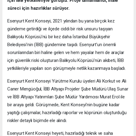
için İBB yetkilileriyle görüştü. Proje tamamlandı, ihale
süreci için hazırlıklar sürüyor.
Esenyurt Kent Konseyi, 2021 yılından bu yana birçok kez
gündeme getirdiği ve ilçede ciddi bir risk unsuru taşıyan
Balıkyolu Köprüsü’nü bir kez daha İstanbul Büyükşehir
Belediyesi’nin (İBB) gündemine taşıdı. Esenyurt’un önemli
sorunlarından biri haline gelen ve hem yayalar hem de araçlar
için güvenlik riski oluşturan Balıkyolu Köprüsü’nün akıbeti, İBB
yetkilileriyle yapılan son görüşmeyle netlik kazanmaya başladı.
Esenyurt Kent Konseyi Yürütme Kurulu üyeleri Ali Korkut ve Ali
Caner Mengüoğul, İBB Altyapı Projeler Şube Müdürü Ulaş Sunar
ve İBB Altyapı Yatırımları Şube Müdür Yardımcısı Murat Erol ile
bir araya geldi. Görüşmede, Kent Konseyi'nin bugüne kadar
yaptığı çalışmalar, hazırladığı raporlar ve köprünün oluşturduğu
riskler detaylı biçimde ele alındı.
Esenyurt Kent Konseyi heyeti, hazırladığı teknik ve saha