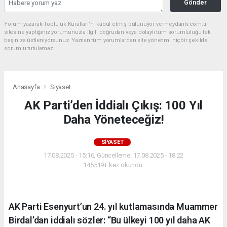
Gönder
Yorum yazarak Topluluk Kuralları’nı kabul etmiş bulunuyor ve meydantv.com.tr
sitesine yaptığınız yorumunuzla ilgili doğrudan veya dolaylı tüm sorumluluğu tek
başınıza üstleniyorsunuz. Yazılan tüm yorumlardan site yönetimi hiçbir şekilde
sorumlu tutulamaz.
Anasayfa
Siyaset
AK Parti’den İddialı Çıkış: 100 Yıl
Daha Yöneteceğiz!
SIYASET
17.08.2025 - 15:16, Güncelleme: 17.08.2025 - 18:22
145519+ kez okundu.
AK Parti Esenyurt’un 24. yıl kutlamasında Muammer
Birdal’dan iddialı sözler: “Bu ülkeyi 100 yıl daha AK