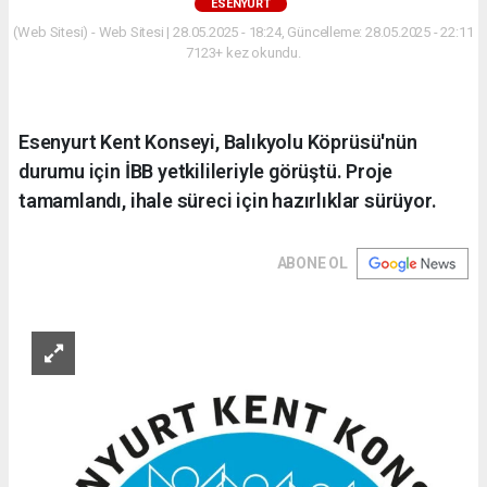
ESENYURT
(Web Sitesi) - Web Sitesi | 28.05.2025 - 18:24, Güncelleme: 28.05.2025 - 22:11
7123+ kez okundu.
Esenyurt Kent Konseyi, Balıkyolu Köprüsü'nün
durumu için İBB yetkilileriyle görüştü. Proje
tamamlandı, ihale süreci için hazırlıklar sürüyor.
ABONE OL