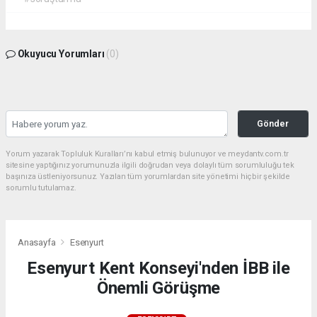
Okuyucu Yorumları
(0)
Gönder
Yorum yazarak Topluluk Kuralları’nı kabul etmiş bulunuyor ve meydantv.com.tr
sitesine yaptığınız yorumunuzla ilgili doğrudan veya dolaylı tüm sorumluluğu tek
başınıza üstleniyorsunuz. Yazılan tüm yorumlardan site yönetimi hiçbir şekilde
sorumlu tutulamaz.
Anasayfa
Esenyurt
Esenyurt Kent Konseyi'nden İBB ile
Önemli Görüşme