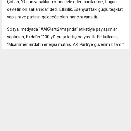
Çoban, “O gün yasaklarla mücadele eden bacılarımız, bugün
devletin ön saflarında,” dedi. Etkinlik, Esenyurt’taki güçlü teşkilat
yapısını ve partinin geleceğe olan inancını yansıttı.
Sosyal medyada “#AKParti24Yaşında” etiketiyle paylaşımlar
yapılırken, Birdal’ın “100 yıl” çıkışı tartışma yarattı. Bir kullanıcı,
“Muammer Birdal’ın enerjisi müthiş, AK Parti’ye güvenimiz tam!”
derken, bir diğeri, “100 yıl iddialı, ama millet desteklerse neden
olmasın?” yorumunu yaptı.
#AK Parti
#Esenyurt
#Muammer Birdal
#Togay Çoban
#24. yıl kutlaması
#Recep Tayyip Erdoğan
#Necmi Kadıoğlu
#Şenay Değer
#Fethi Kaya
#başarı hikâyesi