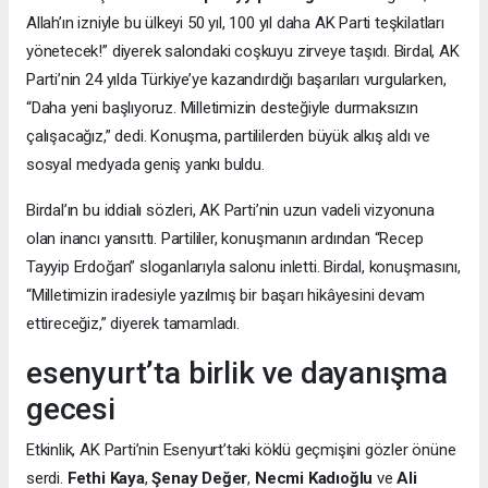
Allah’ın izniyle bu ülkeyi 50 yıl, 100 yıl daha AK Parti teşkilatları
yönetecek!” diyerek salondaki coşkuyu zirveye taşıdı. Birdal, AK
Parti’nin 24 yılda Türkiye’ye kazandırdığı başarıları vurgularken,
“Daha yeni başlıyoruz. Milletimizin desteğiyle durmaksızın
çalışacağız,” dedi. Konuşma, partililerden büyük alkış aldı ve
sosyal medyada geniş yankı buldu.
Birdal’ın bu iddialı sözleri, AK Parti’nin uzun vadeli vizyonuna
olan inancı yansıttı. Partililer, konuşmanın ardından “Recep
Tayyip Erdoğan” sloganlarıyla salonu inletti. Birdal, konuşmasını,
“Milletimizin iradesiyle yazılmış bir başarı hikâyesini devam
ettireceğiz,” diyerek tamamladı.
esenyurt’ta birlik ve dayanışma
gecesi
Etkinlik, AK Parti’nin Esenyurt’taki köklü geçmişini gözler önüne
serdi.
Fethi Kaya
,
Şenay Değer
,
Necmi Kadıoğlu
ve
Ali