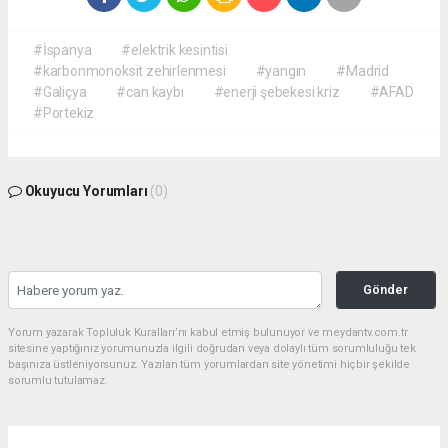
#İspanya
#elektrik kesintisi
#karbonmonoksit zehirlenmesi
#yangın
#Madrid
#Galiçya
#can kaybı
#enerji şebekesi kriz
#AFAD
#Portekiz
Okuyucu Yorumları
(0)
Gönder
Yorum yazarak Topluluk Kuralları’nı kabul etmiş bulunuyor ve meydantv.com.tr
sitesine yaptığınız yorumunuzla ilgili doğrudan veya dolaylı tüm sorumluluğu tek
başınıza üstleniyorsunuz. Yazılan tüm yorumlardan site yönetimi hiçbir şekilde
sorumlu tutulamaz.