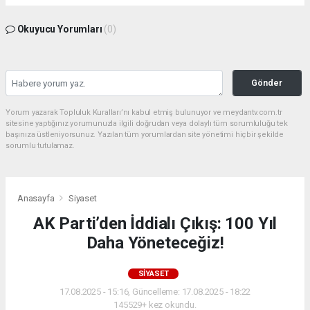
Okuyucu Yorumları
(0)
Gönder
Yorum yazarak Topluluk Kuralları’nı kabul etmiş bulunuyor ve meydantv.com.tr
sitesine yaptığınız yorumunuzla ilgili doğrudan veya dolaylı tüm sorumluluğu tek
başınıza üstleniyorsunuz. Yazılan tüm yorumlardan site yönetimi hiçbir şekilde
sorumlu tutulamaz.
Anasayfa
Siyaset
AK Parti’den İddialı Çıkış: 100 Yıl
Daha Yöneteceğiz!
SIYASET
17.08.2025 - 15:16, Güncelleme: 17.08.2025 - 18:22
145529+ kez okundu.