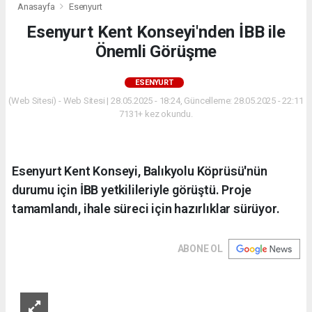
Anasayfa
Esenyurt
Esenyurt Kent Konseyi'nden İBB ile
Önemli Görüşme
ESENYURT
(Web Sitesi) - Web Sitesi | 28.05.2025 - 18:24, Güncelleme: 28.05.2025 - 22:11
7131+ kez okundu.
Esenyurt Kent Konseyi, Balıkyolu Köprüsü'nün
durumu için İBB yetkilileriyle görüştü. Proje
tamamlandı, ihale süreci için hazırlıklar sürüyor.
ABONE OL