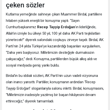
çeken sözler
Kutlama yemeğinde sahneye çıkan Muammer Birdal, partililere
hitaben yüksek enerjili bir konuşma yaptı. “Sayın
Cumhurbaşkanımız
Recep Tayyip Erdoğan
’ın liderliğinde,
Allah’ın izniyle bu ülkeyi 50 yıl, 100 yıl daha AK Parti teşkilatları
yönetecek!” diyerek salondaki coşkuyu zirveye taşıdı. Birdal, AK
Parti’nin 24 yılda Türkiye’ye kazandırdığı başarıları vurgularken,
“Daha yeni başlıyoruz. Milletimizin desteğiyle durmaksızın
çalışacağız,” dedi. Konuşma, partililerden büyük alkış aldı ve
sosyal medyada geniş yankı buldu.
Birdal’ın bu iddialı sözleri, AK Parti’nin uzun vadeli vizyonuna
olan inancı yansıttı. Partililer, konuşmanın ardından “Recep
Tayyip Erdoğan” sloganlarıyla salonu inletti. Birdal, konuşmasını,
“Milletimizin iradesiyle yazılmış bir başarı hikâyesini devam
ettireceğiz,” diyerek tamamladı.