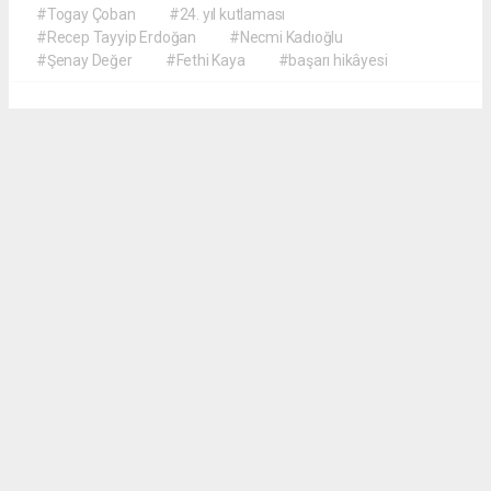
#Togay Çoban
#24. yıl kutlaması
#Recep Tayyip Erdoğan
#Necmi Kadıoğlu
#Şenay Değer
#Fethi Kaya
#başarı hikâyesi
Okuyucu Yorumları
(0)
Gönder
Yorum yazarak Topluluk Kuralları’nı kabul etmiş bulunuyor ve meydantv.com.tr
sitesine yaptığınız yorumunuzla ilgili doğrudan veya dolaylı tüm sorumluluğu tek
başınıza üstleniyorsunuz. Yazılan tüm yorumlardan site yönetimi hiçbir şekilde
sorumlu tutulamaz.
haber paketi
haber scripti
haber yazılımı
Tüm hakları saklı tutulmaktadır.Copyright 2026©