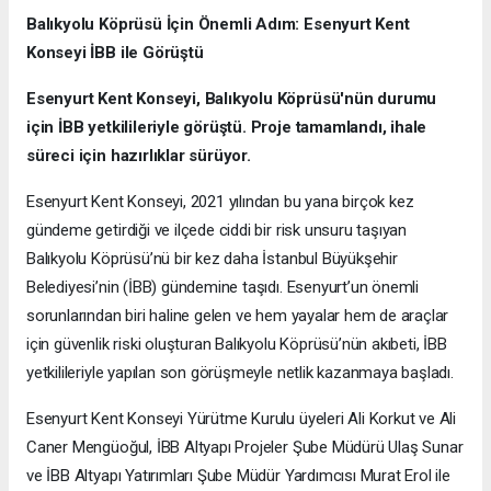
Balıkyolu Köprüsü İçin Önemli Adım: Esenyurt Kent
Konseyi İBB ile Görüştü
Esenyurt Kent Konseyi, Balıkyolu Köprüsü'nün durumu
için İBB yetkilileriyle görüştü. Proje tamamlandı, ihale
süreci için hazırlıklar sürüyor.
Esenyurt Kent Konseyi, 2021 yılından bu yana birçok kez
gündeme getirdiği ve ilçede ciddi bir risk unsuru taşıyan
Balıkyolu Köprüsü’nü bir kez daha İstanbul Büyükşehir
Belediyesi’nin (İBB) gündemine taşıdı. Esenyurt’un önemli
sorunlarından biri haline gelen ve hem yayalar hem de araçlar
için güvenlik riski oluşturan Balıkyolu Köprüsü’nün akıbeti, İBB
yetkilileriyle yapılan son görüşmeyle netlik kazanmaya başladı.
Esenyurt Kent Konseyi Yürütme Kurulu üyeleri Ali Korkut ve Ali
Caner Mengüoğul, İBB Altyapı Projeler Şube Müdürü Ulaş Sunar
ve İBB Altyapı Yatırımları Şube Müdür Yardımcısı Murat Erol ile