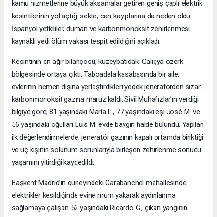
kamu hizmetlerine büyük aksamalar getiren geniş çaplı elektrik
kesintilerinin yol açtığı sekte, can kayıplarına da neden oldu.
İspanyol yetkililer, duman ve karbonmonoksit zehirlenmesi
kaynaklı yedi ölüm vakası tespit edildiğini açıkladı.
Kesintinin en ağır bilançosu, kuzeybatıdaki Galiçya özerk
bölgesinde ortaya çıktı. Taboadela kasabasında bir aile,
evlerinin hemen dışına yerleştirdikleri yedek jeneratörden sızan
karbonmonoksit gazına maruz kaldı. Sivil Muhafızlar’ın verdiği
bilgiye göre, 81 yaşındaki María L., 77 yaşındaki eşi José M. ve
56 yaşındaki oğulları Luis M. evde baygın halde bulundu. Yapılan
ilk değerlendirmelerde, jeneratör gazının kapalı ortamda biriktiği
ve üç kişinin solunum sorunlarıyla birleşen zehirlenme sonucu
yaşamını yitirdiği kaydedildi.
Başkent Madrid’in güneyindeki Carabanchel mahallesinde
elektrikler kesildiğinde evine mum yakarak aydınlanma
sağlamaya çalışan 52 yaşındaki Ricardo G., çıkan yangının