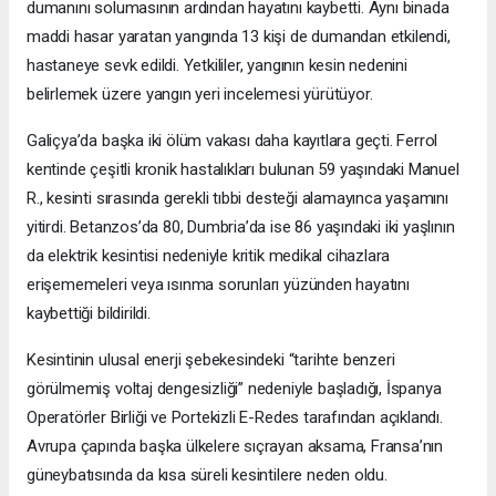
dumanını solumasının ardından hayatını kaybetti. Aynı binada
maddi hasar yaratan yangında 13 kişi de dumandan etkilendi,
hastaneye sevk edildi. Yetkililer, yangının kesin nedenini
belirlemek üzere yangın yeri incelemesi yürütüyor.
Galiçya’da başka iki ölüm vakası daha kayıtlara geçti. Ferrol
kentinde çeşitli kronik hastalıkları bulunan 59 yaşındaki Manuel
R., kesinti sırasında gerekli tıbbi desteği alamayınca yaşamını
yitirdi. Betanzos’da 80, Dumbria’da ise 86 yaşındaki iki yaşlının
da elektrik kesintisi nedeniyle kritik medikal cihazlara
erişememeleri veya ısınma sorunları yüzünden hayatını
kaybettiği bildirildi.
Kesintinin ulusal enerji şebekesindeki “tarihte benzeri
görülmemiş voltaj dengesizliği” nedeniyle başladığı, İspanya
Operatörler Birliği ve Portekizli E-Redes tarafından açıklandı.
Avrupa çapında başka ülkelere sıçrayan aksama, Fransa’nın
güneybatısında da kısa süreli kesintilere neden oldu.