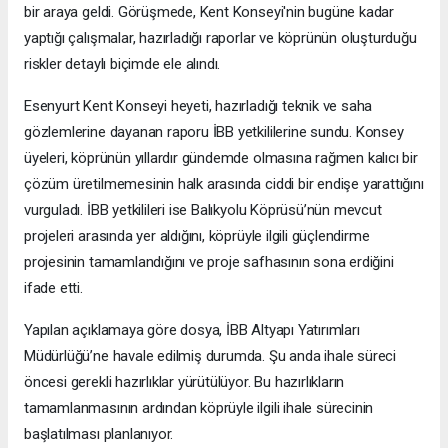
bir araya geldi. Görüşmede, Kent Konseyi'nin bugüne kadar
yaptığı çalışmalar, hazırladığı raporlar ve köprünün oluşturduğu
riskler detaylı biçimde ele alındı.
Esenyurt Kent Konseyi heyeti, hazırladığı teknik ve saha
gözlemlerine dayanan raporu İBB yetkililerine sundu. Konsey
üyeleri, köprünün yıllardır gündemde olmasına rağmen kalıcı bir
çözüm üretilmemesinin halk arasında ciddi bir endişe yarattığını
vurguladı. İBB yetkilileri ise Balıkyolu Köprüsü’nün mevcut
projeleri arasında yer aldığını, köprüyle ilgili güçlendirme
projesinin tamamlandığını ve proje safhasının sona erdiğini
ifade etti.
Yapılan açıklamaya göre dosya, İBB Altyapı Yatırımları
Müdürlüğü’ne havale edilmiş durumda. Şu anda ihale süreci
öncesi gerekli hazırlıklar yürütülüyor. Bu hazırlıkların
tamamlanmasının ardından köprüyle ilgili ihale sürecinin
başlatılması planlanıyor.