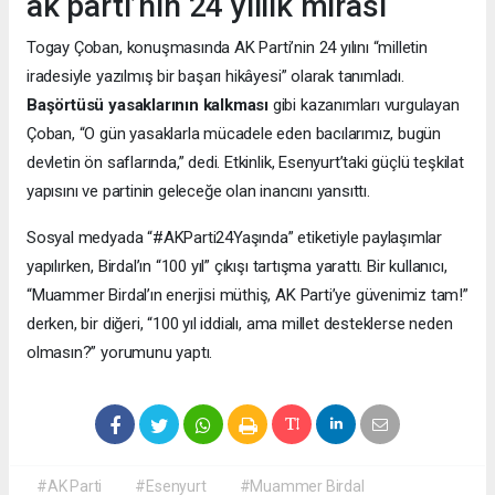
ak parti’nin 24 yıllık mirası
Togay Çoban, konuşmasında AK Parti’nin 24 yılını “milletin
iradesiyle yazılmış bir başarı hikâyesi” olarak tanımladı.
Başörtüsü yasaklarının kalkması
gibi kazanımları vurgulayan
Çoban, “O gün yasaklarla mücadele eden bacılarımız, bugün
devletin ön saflarında,” dedi. Etkinlik, Esenyurt’taki güçlü teşkilat
yapısını ve partinin geleceğe olan inancını yansıttı.
Sosyal medyada “#AKParti24Yaşında” etiketiyle paylaşımlar
yapılırken, Birdal’ın “100 yıl” çıkışı tartışma yarattı. Bir kullanıcı,
“Muammer Birdal’ın enerjisi müthiş, AK Parti’ye güvenimiz tam!”
derken, bir diğeri, “100 yıl iddialı, ama millet desteklerse neden
olmasın?” yorumunu yaptı.
#AK Parti
#Esenyurt
#Muammer Birdal