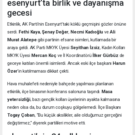
esenyurt’ta birlik ve dayanışma
gecesi
Etkinlik, AK Parti’nin Esenyurt’taki köklü geçmişini gözler önüne
serdi.
Fethi Kaya
,
Şenay Değer
,
Necmi Kadıoğlu
ve
Ali
Murat Alatepe
gibi partinin efsane isimleri, kutlamada bir
araya geldi. AK Parti MKYK Üyesi
Seyithan İzsiz
, Kadın Kolları
MKYK Üyesi
Mercan Koç
ve İl Koordinatörü
İlker Gürbüz
de
geceye katılan önemli isimlerdi. Ancak eski ilçe başkanı
Harun
Özer
’in katılmaması dikkat çekti.
Hava muhalefeti nedeniyle bahçede yapılması planlanan
etkinlik, ilçe binasının konferans salonuna taşındı.
Masa
yetersizliği
, bazı gençlik kolları üyelerinin ayakta kalmasına
neden olsa da, bu durum coşkuyu gölgelemedi. İlçe Başkanı
Togay Çoban
, “Bu küçük aksilikler, aile olduğumuz gerçeğini
değiştirmez,” diyerek partilileri motive etti.