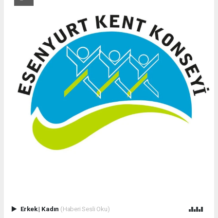
Erkek
|
Kadın
(Haberi Sesli Oku)