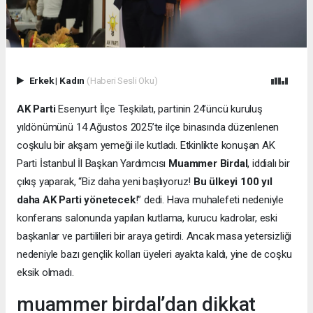
Erkek
|
Kadın
(Haberi Sesli Oku)
AK Parti
Esenyurt İlçe Teşkilatı, partinin 24’üncü kuruluş
yıldönümünü 14 Ağustos 2025’te ilçe binasında düzenlenen
coşkulu bir akşam yemeği ile kutladı. Etkinlikte konuşan AK
Parti İstanbul İl Başkan Yardımcısı
Muammer Birdal
, iddialı bir
çıkış yaparak, “Biz daha yeni başlıyoruz!
Bu ülkeyi 100 yıl
daha AK Parti yönetecek
!” dedi. Hava muhalefeti nedeniyle
konferans salonunda yapılan kutlama, kurucu kadrolar, eski
başkanlar ve partilileri bir araya getirdi. Ancak masa yetersizliği
nedeniyle bazı gençlik kolları üyeleri ayakta kaldı, yine de coşku
eksik olmadı.
muammer birdal’dan dikkat