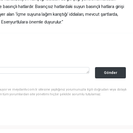
 basınçlı hatlardır. Basınçsız hatlardaki suyun basınçlı hatlara girişi
er alan 'İçme suyuna lağım karıştığı' iddiaları, mevcut şartlarda,
r Esenyurtlulara önemle duyurulur."
Gönder
uyor ve meydantv.com.tr sitesine yaptığınız yorumunuzla ilgili doğrudan veya dolaylı
n tüm yorumlardan site yönetimi hiçbir şekilde sorumlu tutulamaz.