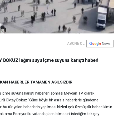
ABONE OL
Y DOKUZ lağım suyu içme suyuna karıştı haberi
IKAN HABERLER TAMAMEN ASILSIZDIR
u içme suyuna karıştı haberleri sonrası Meydan TV olarak
rü Oktay Dokuz "Güne böyle bir asılsız haberlerle gündeme
bu tür yalan haberlerin yapılması bizleri çok üzmüştür haberi kimin
acak ama Esenyurt'lu vatandaşların bilmesini istediğim tek şey