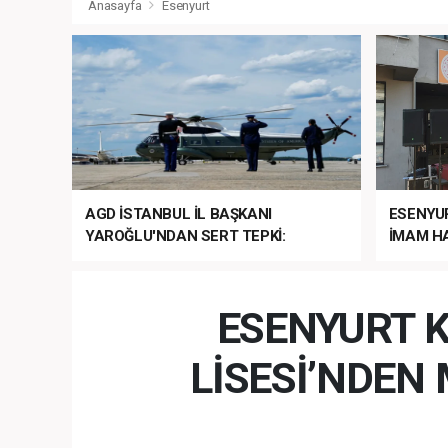
Anasayfa
Esenyurt
AGD İSTANBUL İL BAŞKANI
ESENYU
YAROĞLU'NDAN SERT TEPKİ:
İMAM HA
“NATO’NUN ÜLKEMİZDE İŞİ NE?”
MEHTER
MEZUNİY
ESENYURT K
LİSESİ’NDE