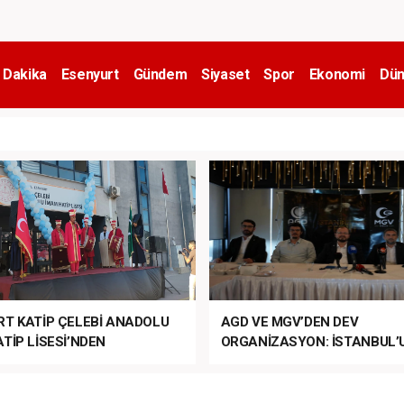
 Dakika
Esenyurt
Gündem
Siyaset
Spor
Ekonomi
Dün
RT KATİP ÇELEBİ ANADOLU
AGD VE MGV’DEN DEV
TİP LİSESİ’NDEN
ORGANİZASYON: İSTANBUL’
ANLI MUHTEŞEM
FETHİ’NİN 573. YILI COŞKUY
ET TÖRENİ!
KUTLANACAK!