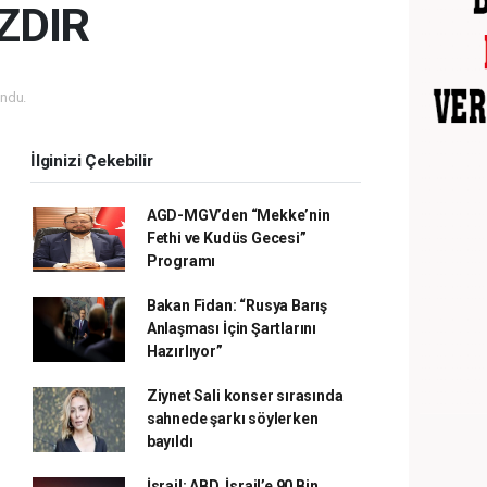
ZDIR
ndu.
İlginizi Çekebilir
AGD-MGV’den “Mekke’nin
Fethi ve Kudüs Gecesi”
Programı
Bakan Fidan: “Rusya Barış
Anlaşması İçin Şartlarını
Hazırlıyor”
Ziynet Sali konser sırasında
sahnede şarkı söylerken
bayıldı
İsrail: ABD, İsrail’e 90 Bin