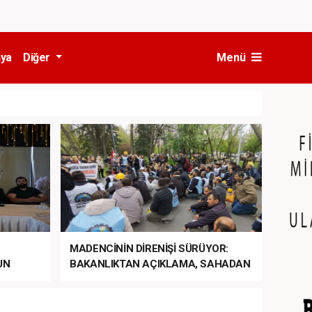
ya
Diğer
Menü
MADENCİNİN DİRENİŞİ SÜRÜYOR:
UN
BAKANLIKTAN AÇIKLAMA, SAHADAN
LA
MÜDAHALE HABERİ GELDİ!