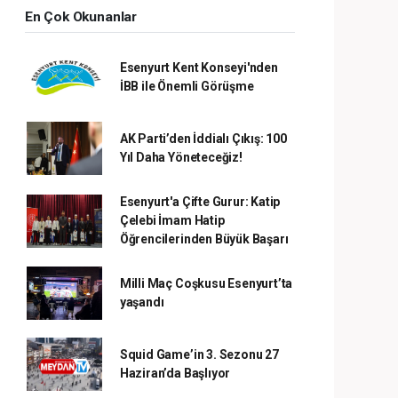
En Çok Okunanlar
Esenyurt Kent Konseyi'nden
İBB ile Önemli Görüşme
AK Parti’den İddialı Çıkış: 100
Yıl Daha Yöneteceğiz!
Esenyurt'a Çifte Gurur: Katip
Çelebi İmam Hatip
Öğrencilerinden Büyük Başarı
Milli Maç Coşkusu Esenyurt’ta
yaşandı
Squid Game’in 3. Sezonu 27
Haziran’da Başlıyor