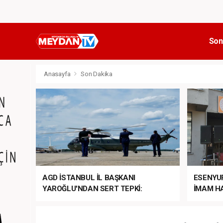
Son
Anasayfa
Son Dakika
AGD İSTANBUL İL BAŞKANI
ESENYU
YAROĞLU'NDAN SERT TEPKİ:
İMAM HA
“NATO’NUN ÜLKEMİZDE İŞİ NE?”
MEHTER
MEZUNİY