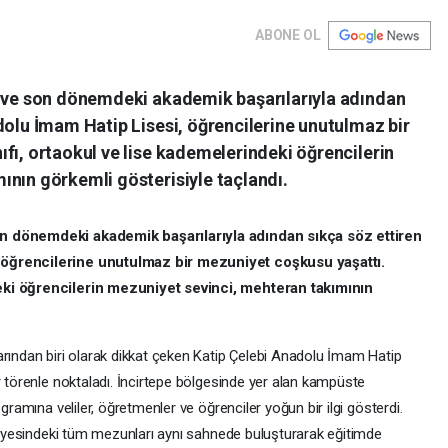
ABONE OL
n ve son dönemdeki akademik başarılarıyla adından
dolu İmam Hatip Lisesi, öğrencilerine unutulmaz bir
fı, ortaokul ve lise kademelerindeki öğrencilerin
ının görkemli gösterisiyle taçlandı.
on dönemdeki akademik başarılarıyla adından sıkça söz ettiren
 öğrencilerine unutulmaz bir mezuniyet coşkusu yaşattı.
eki öğrencilerin mezuniyet sevinci, mehteran takımının
arından biri olarak dikkat çeken Katip Çelebi Anadolu İmam Hatip
r törenle noktaladı. İncirtepe bölgesinde yer alan kampüste
gramına veliler, öğretmenler ve öğrenciler yoğun bir ilgi gösterdi.
eviyesindeki tüm mezunları aynı sahnede buluşturarak eğitimde