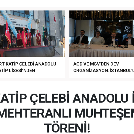
RT KATİP ÇELEBİ ANADOLU
AGD VE MGV’DEN DEV
TİP LİSESİ’NDEN
ORGANİZASYON: İSTANBUL’
ANLI MUHTEŞEM
FETHİ’NİN 573. YILI COŞKUY
ET TÖRENİ!
KUTLANACAK!
ATİP ÇELEBİ ANADOLU
N MEHTERANLI MUHTEŞE
TÖRENİ!