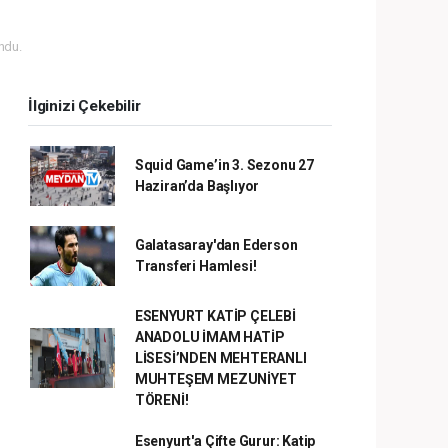
ndu.
İlginizi Çekebilir
Squid Game’in 3. Sezonu 27
Haziran’da Başlıyor
Galatasaray'dan Ederson
Transferi Hamlesi!
ESENYURT KATİP ÇELEBİ
ANADOLU İMAM HATİP
LİSESİ’NDEN MEHTERANLI
MUHTEŞEM MEZUNİYET
TÖRENİ!
Esenyurt'a Çifte Gurur: Katip