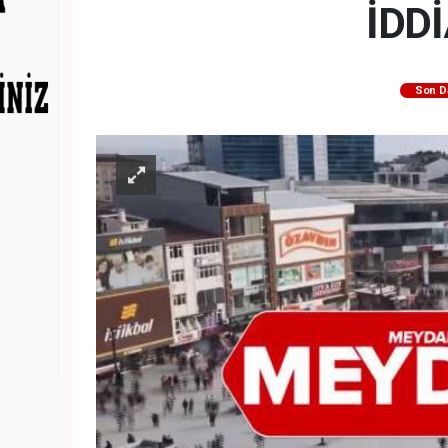
İDD
Son D