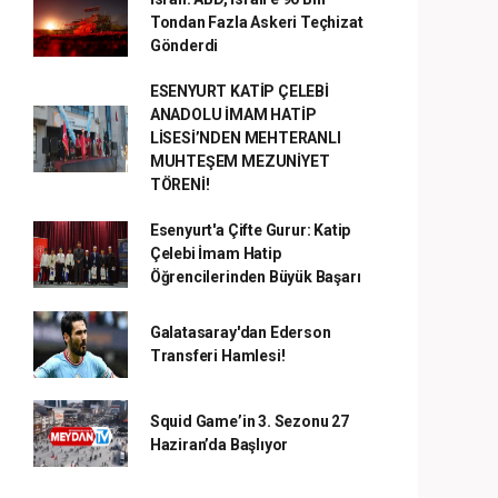
Tondan Fazla Askeri Teçhizat
Gönderdi
ESENYURT KATİP ÇELEBİ
ANADOLU İMAM HATİP
LİSESİ’NDEN MEHTERANLI
MUHTEŞEM MEZUNİYET
TÖRENİ!
Esenyurt'a Çifte Gurur: Katip
Çelebi İmam Hatip
Öğrencilerinden Büyük Başarı
Galatasaray'dan Ederson
Transferi Hamlesi!
Squid Game’in 3. Sezonu 27
Haziran’da Başlıyor