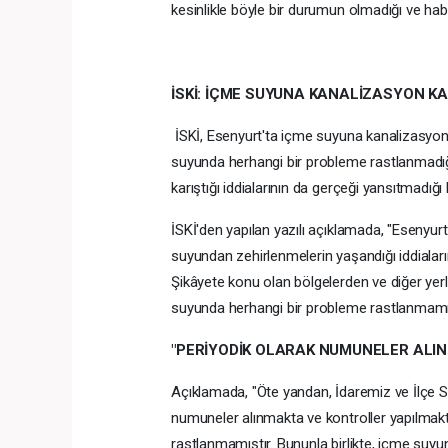
kesinlikle böyle bir durumun olmadığı ve ha
İSKİ: İÇME SUYUNA KANALİZASYON KA
İSKİ, Esenyurt'ta içme suyuna kanalizasyon kar
suyunda herhangi bir probleme rastlanmadı
karıştığı iddialarının da gerçeği yansıtmadığı be
İSKİ'den yapılan yazılı açıklamada, "Esenyur
suyundan zehirlenmelerin yaşandığı iddiaları
Şikâyete konu olan bölgelerden ve diğer yerl
suyunda herhangi bir probleme rastlanmamıştı
"PERİYODİK OLARAK NUMUNELER ALI
Açıklamada, "Öte yandan, İdaremiz ve İlçe S
numuneler alınmakta ve kontroller yapılmak
rastlanmamıştır. Bununla birlikte, içme suyu