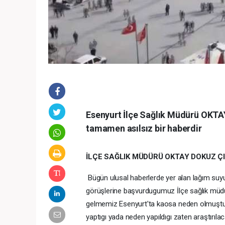
Esenyurt İlçe Sağlık Müdürü OKTA
tamamen asılsız bir haberdir
İLÇE SAĞLIK MÜDÜRÜ OKTAY DOKUZ Ç
Bügün ulusal haberlerde yer alan lağım suy
görüşlerine başvurdugumuz İlçe sağlık müdü
gelmemiz Esenyurt'ta kaosa neden olmuştur 
yaptıgı yada neden yapıldıgı zaten araştırıl