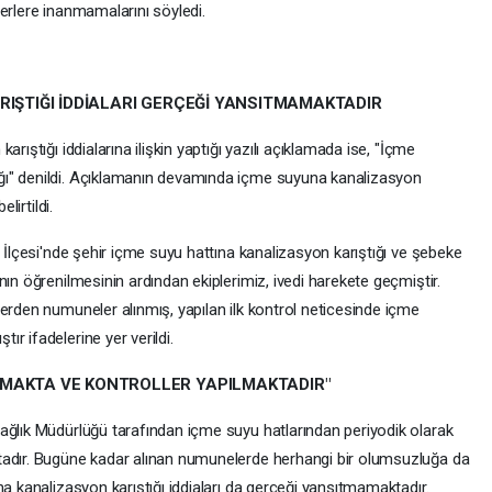
berlere inanmamalarını söyledi.
RIŞTIĞI İDDİALARI GERÇEĞİ YANSITMAMAKTADIR
ıştığı iddialarına ilişkin yaptığı yazılı açıklamada ise, "İçme
ğı" denildi. Açıklamanın devamında içme suyuna kanalizasyon
lirtildi.
t İlçesi'nde şehir içme suyu hattına kanalizasyon karıştığı ve şebeke
nın öğrenilmesinin ardından ekiplerimiz, ivedi harekete geçmiştir.
erden numuneler alınmış, yapılan ilk kontrol neticesinde içme
r ifadelerine yer verildi.
NMAKTA VE KONTROLLER YAPILMAKTADIR"
ağlık Müdürlüğü tarafından içme suyu hatlarından periyodik olarak
tadır. Bugüne kadar alınan numunelerde herhangi bir olumsuzluğa da
na kanalizasyon karıştığı iddiaları da gerçeği yansıtmamaktadır.