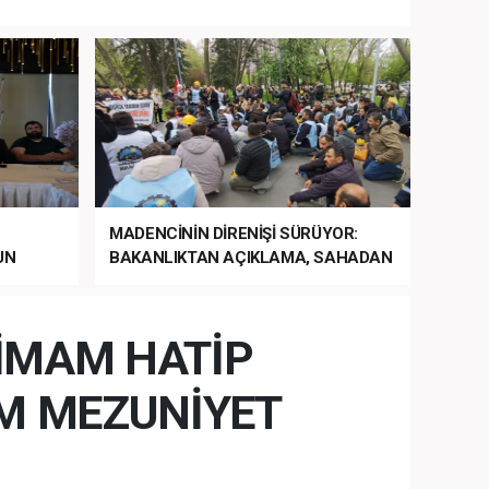
MADENCİNİN DİRENİŞİ SÜRÜYOR:
UN
BAKANLIKTAN AÇIKLAMA, SAHADAN
LA
MÜDAHALE HABERİ GELDİ!
 İMAM HATİP
M MEZUNİYET