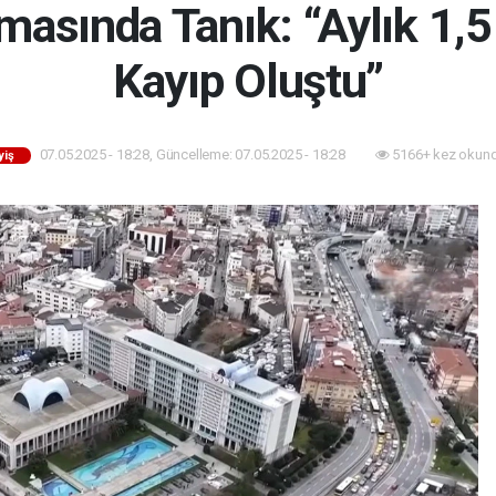
asında Tanık: “Aylık 1,5 
Kayıp Oluştu”
07.05.2025 - 18:28, Güncelleme: 07.05.2025 - 18:28
5166+ kez okund
yiş