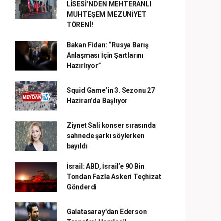
LİSESİ’NDEN MEHTERANLI
MUHTEŞEM MEZUNİYET
TÖRENİ!
Bakan Fidan: “Rusya Barış
Anlaşması İçin Şartlarını
Hazırlıyor”
Squid Game’in 3. Sezonu 27
Haziran’da Başlıyor
Ziynet Sali konser sırasında
sahnede şarkı söylerken
bayıldı
İsrail: ABD, İsrail’e 90 Bin
Tondan Fazla Askeri Teçhizat
Gönderdi
Galatasaray'dan Ederson