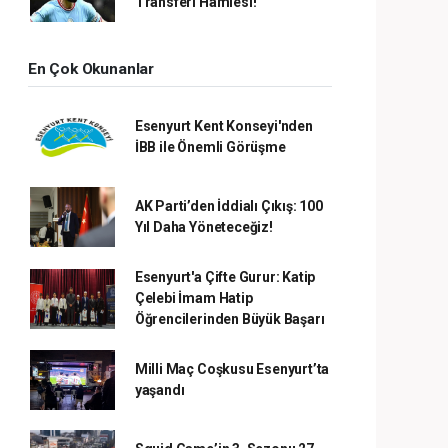
Transferi Hamlesi!
En Çok Okunanlar
Esenyurt Kent Konseyi'nden
İBB ile Önemli Görüşme
AK Parti’den İddialı Çıkış: 100
Yıl Daha Yöneteceğiz!
Esenyurt'a Çifte Gurur: Katip
Çelebi İmam Hatip
Öğrencilerinden Büyük Başarı
Milli Maç Coşkusu Esenyurt’ta
yaşandı