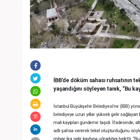
İBB’de döküm sahası ruhsatının tek 
yaşandığını söyleyen tanık, “Bu kay
İstanbul Büyükşehir Belediyesi’ne (İBB) yöne
belediyeye uzun yıllar yüksek gelir sağlayan
mali kayıpları gündeme taşıdı. İfadesinde, alt
adlı şahsa vererek tekel oluşturduğunu söyl
milyar lira gelir kaybına uğradığını belirtti. “