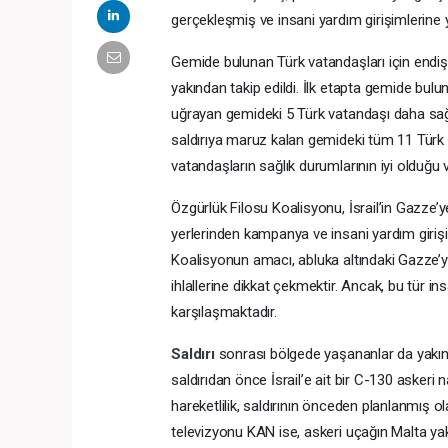
gerçekleşmiş ve insani yardım girişimlerine yö
Gemide bulunan Türk vatandaşları için endiş
yakından takip edildi. İlk etapta gemide bul
uğrayan gemideki 5 Türk vatandaşı daha sağlık
saldırıya maruz kalan gemideki tüm 11 Türk 
vatandaşların sağlık durumlarının iyi olduğu 
Özgürlük Filosu Koalisyonu, İsrail’in Gazze’y
yerlerinden kampanya ve insani yardım girişi
Koalisyonun amacı, abluka altındaki Gazze’y
ihlallerine dikkat çekmektir. Ancak, bu tür insa
karşılaşmaktadır.
Saldırı
sonrası bölgede yaşananlar da yakın
saldırıdan önce İsrail’e ait bir C-130 askeri
hareketlilik, saldırının önceden planlanmış ol
televizyonu KAN ise, askeri uçağın Malta yakı