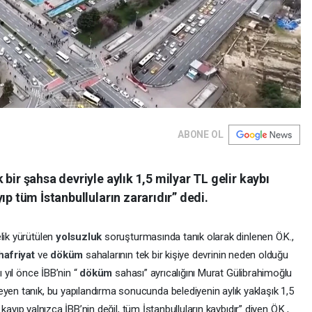
ABONE OL
bir şahsa devriyle aylık 1,5 milyar TL gelir kaybı
ıp tüm İstanbulluların zararıdır” dedi.
lik yürütülen
yolsuzluk
soruşturmasında tanık olarak dinlenen Ö.K.,
hafriyat
ve
döküm
sahalarının tek bir kişiye devrinin neden olduğu
ı yıl önce İBB’nin “
döküm
sahası” ayrıcalığını Murat Gülibrahimoğlu
eyen tanık, bu yapılandırma sonucunda belediyenin aylık yaklaşık 1,5
Bu kayıp yalnızca İBB’nin değil, tüm İstanbulluların kaybıdır” diyen Ö.K.,