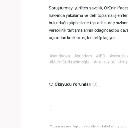
Soruşturmayı yürüten savcılık, Ö.K.’nin ifa
hakkında yakalama ve delil toplama işlemlerin
bulunduğu şüphelilerle ilgili adli süreç hızlan
verebilirlik tartışmalarının odağındaki bu d
açısından kritik bir eşik niteliği taşıyor.
#sondakika
#gündem
#İBB
#yolsuzlu
#MuratGülibrahimoğlu
#usulsüzlük
#rüş
Okuyucu Yorumları
(0)
Yorum yazarak Topluluk Kuralları’nı kabul etmiş bulun