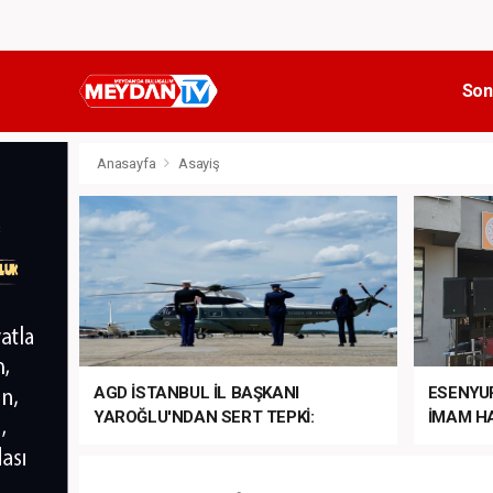
Son
Anasayfa
Asayiş
AGD İSTANBUL İL BAŞKANI
ESENYU
YAROĞLU'NDAN SERT TEPKİ:
İMAM HA
“NATO’NUN ÜLKEMİZDE İŞİ NE?”
MEHTER
MEZUNİY