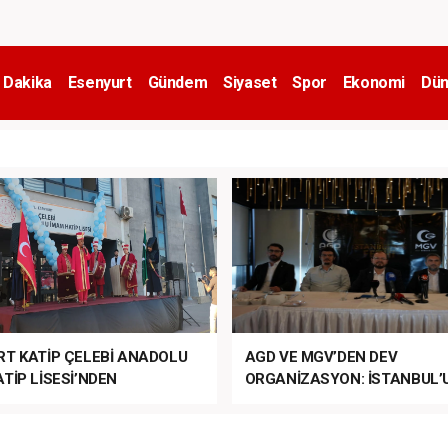
 Dakika
Esenyurt
Gündem
Siyaset
Spor
Ekonomi
Dün
RT KATİP ÇELEBİ ANADOLU
AGD VE MGV’DEN DEV
TİP LİSESİ’NDEN
ORGANİZASYON: İSTANBUL’
ANLI MUHTEŞEM
FETHİ’NİN 573. YILI COŞKUY
ET TÖRENİ!
KUTLANACAK!