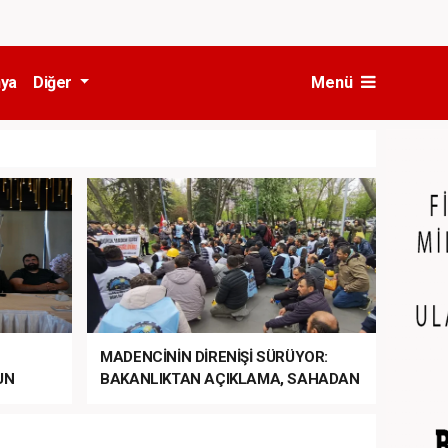
ya
Diğer
Menü
MADENCİNİN DİRENİŞİ SÜRÜYOR:
UN
BAKANLIKTAN AÇIKLAMA, SAHADAN
LA
MÜDAHALE HABERİ GELDİ!