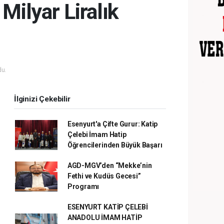
Milyar Liralık
u.
İlginizi Çekebilir
Esenyurt'a Çifte Gurur: Katip
Çelebi İmam Hatip
Öğrencilerinden Büyük Başarı
AGD-MGV’den “Mekke’nin
Fethi ve Kudüs Gecesi”
Programı
ESENYURT KATİP ÇELEBİ
ANADOLU İMAM HATİP