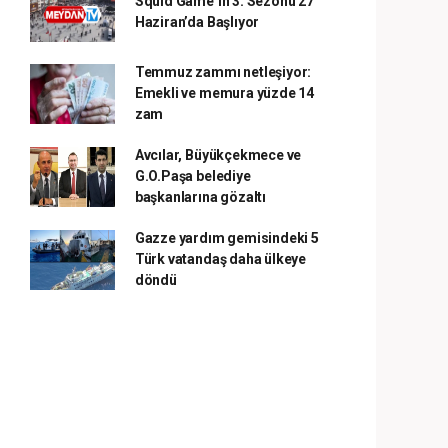
Squid Game’in 3. Sezonu 27
Haziran’da Başlıyor
Temmuz zammı netleşiyor:
Emekli ve memura yüzde 14
zam
Avcılar, Büyükçekmece ve
G.O.Paşa belediye
başkanlarına gözaltı
Gazze yardım gemisindeki 5
Türk vatandaş daha ülkeye
döndü