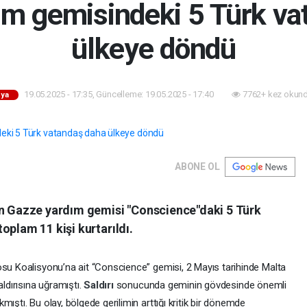
ım gemisindeki 5 Türk va
ülkeye döndü
19.05.2025 - 17:35, Güncelleme: 19.05.2025 - 17:40
7762+ kez okund
ya
ABONE OL
an Gazze yardım gemisi "Conscience"daki 5 Türk
oplam 11 kişi kurtarıldı.
osu Koalisyonu’na ait “Conscience” gemisi, 2 Mayıs tarihinde Malta
aldırısına uğramıştı.
Saldırı
sonucunda geminin gövdesinde önemli
ıştı. Bu olay, bölgede gerilimin arttığı kritik bir dönemde