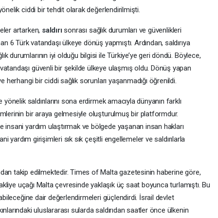
nelik ciddi bir tehdit olarak değerlendirilmişti.
eler artarken,
saldırı
sonrası sağlık durumları ve güvenlikleri
unan 6 Türk vatandaşı ülkeye dönüş yapmıştı. Ardından, saldırıya
 durumlarının iyi olduğu bilgisi ile Türkiye’ye geri döndü. Böylece,
vatandaşı güvenli bir şekilde ülkeye ulaşmış oldu. Dönüş yapan
ve herhangi bir ciddi sağlık sorunları yaşanmadığı öğrenildi.
e yönelik saldırılarını sona erdirmek amacıyla dünyanın farklı
mlerinin bir araya gelmesiyle oluşturulmuş bir platformdur.
e insani yardım ulaştırmak ve bölgede yaşanan insan hakları
ni yardım girişimleri sık sık çeşitli engellemeler ve saldırılarla
dan takip edilmektedir. Times of Malta gazetesinin haberine göre,
 nakliye uçağı Malta çevresinde yaklaşık üç saat boyunca turlamıştı. Bu
abileceğine dair değerlendirmeleri güçlendirdi. İsrail devlet
nlarındaki uluslararası sularda saldırıdan saatler önce ülkenin