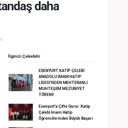
tandaş daha
u.
İlginizi Çekebilir
ESENYURT KATİP ÇELEBİ
ANADOLU İMAM HATİP
LİSESİ’NDEN MEHTERANLI
MUHTEŞEM MEZUNİYET
TÖRENİ!
Esenyurt'a Çifte Gurur: Katip
Çelebi İmam Hatip
Öğrencilerinden Büyük Başarı