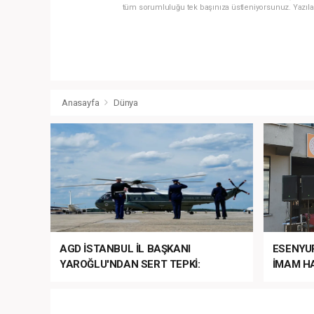
tüm sorumluluğu tek başınıza üstleniyorsunuz. Yazıla
Anasayfa
Dünya
AGD İSTANBUL İL BAŞKANI
ESENYU
YAROĞLU'NDAN SERT TEPKİ:
İMAM HA
“NATO’NUN ÜLKEMİZDE İŞİ NE?”
MEHTER
MEZUNİY