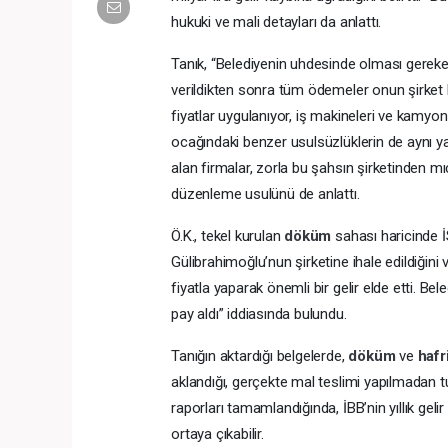
hukuki ve mali detayları da anlattı.
Tanık, “Belediyenin uhdesinde olması gerek
verildikten sonra tüm ödemeler onun şirket 
fiyatlar uygulanıyor, iş makineleri ve kamyon
ocağındaki benzer usulsüzlüklerin de aynı yap
alan firmalar, zorla bu şahsın şirketinden mıc
düzenleme usulünü de anlattı.
Ö.K., tekel kurulan
döküm
sahası haricinde İ
Gülibrahimoğlu’nun şirketine ihale edildiğini
fiyatla yaparak önemli bir gelir elde etti. 
pay aldı” iddiasında bulundu.
Tanığın aktardığı belgelerde,
döküm
ve
hafr
aklandığı, gerçekte mal teslimi yapılmadan tuta
raporları tamamlandığında, İBB’nin yıllık geli
ortaya çıkabilir.