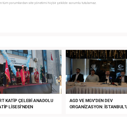
n tüm yorumlardan site yönetimi hiçbir şekilde sorumlu tutulamaz.
RT KATİP ÇELEBİ ANADOLU
AGD VE MGV’DEN DEV
TİP LİSESİ’NDEN
ORGANİZASYON: İSTANBUL’
ANLI MUHTEŞEM
FETHİ’NİN 573. YILI COŞKUY
ET TÖRENİ!
KUTLANACAK!