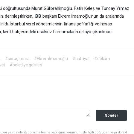
desi doğrultusunda Murat Gülibrahimoğlu, Fatih Keleş ve Tuncay Yılmaz
i derinleştirirken,
İBB
başkanı Ekrem İmamoğlu’nun da aralarında
dırıldı. İstanbul yerel yönetimlerinin finans şeffaflığı ve hesap
ava, kent bütçesindeki usulsüz harcamaların ortaya çıkarılması
k
#soruşturma
#Ekremİmamoğlu
#hafriyat
#döküm
vet
#belediye gelirleri
Gönder
uyor ve meydantv.com.tr sitesine yaptığınız yorumunuzla ilgili doğrudan veya dolaylı