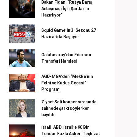
Bakan Fidan: “Rusya Barış
Anlaşması İçin Şartlarını
Hazırlıyor”
Squid Game’in 3. Sezonu 27
Haziran’da Başlıyor
Galatasaray'dan Ederson
Transferi Hamlesi!
AGD-MGV’den “Mekke’nin
Fethi ve Kudüs Gecesi”
Programı
Ziynet Sali konser sırasında
sahnede şarkı söylerken
bayıldı
İsrail: ABD, İsrail’e 90 Bin
Tondan Fazla Askeri Teçhizat