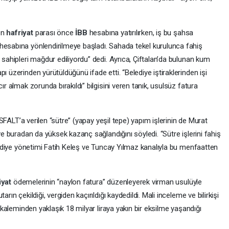
en
hafriyat
parası önce
İBB
hesabına yatırılırken, iş bu şahsa
hesabına yönlendirilmeye başladı. Sahada tekel kurulunca fahiş
 sahipleri mağdur ediliyordu” dedi. Ayrıca, Çiftalan’da bulunan kum
ı üzerinden yürütüldüğünü ifade etti. “Belediye iştiraklerinden işi
ır almak zorunda bırakıldı” bilgisini veren tanık, usulsüz fatura
SFALT’a verilen “sütre” (yapay yeşil tepe) yapım işlerinin de Murat
 ve buradan da yüksek kazanç sağlandığını söyledi. “Sütre işlerini fahiş
Belediye yönetimi Fatih Keleş ve Tuncay Yılmaz kanalıyla bu menfaatten
iyat
ödemelerinin “naylon fatura” düzenleyerek virman usulüyle
rın çekildiği, vergiden kaçırıldığı kaydedildi. Mali inceleme ve bilirkişi
r kaleminden yaklaşık 18 milyar liraya yakın bir eksilme yaşandığı