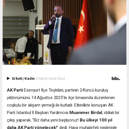
Erkek
|
Kadın
(Haberi Sesli Oku)
AK Parti
Esenyurt İlçe Teşkilatı, partinin 24’üncü kuruluş
yıldönümünü 14 Ağustos 2025’te ilçe binasında düzenlenen
coşkulu bir akşam yemeği ile kutladı. Etkinlikte konuşan AK
Parti İstanbul İl Başkan Yardımcısı
Muammer Birdal
, iddialı bir
çıkış yaparak, “Biz daha yeni başlıyoruz!
Bu ülkeyi 100 yıl
daha AK Parti yönetecek
!” dedi. Hava muhalefeti nedeniyle