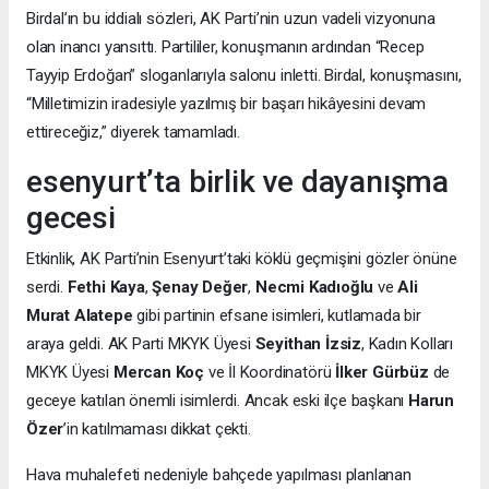
Birdal’ın bu iddialı sözleri, AK Parti’nin uzun vadeli vizyonuna
olan inancı yansıttı. Partililer, konuşmanın ardından “Recep
Tayyip Erdoğan” sloganlarıyla salonu inletti. Birdal, konuşmasını,
“Milletimizin iradesiyle yazılmış bir başarı hikâyesini devam
ettireceğiz,” diyerek tamamladı.
esenyurt’ta birlik ve dayanışma
gecesi
Etkinlik, AK Parti’nin Esenyurt’taki köklü geçmişini gözler önüne
serdi.
Fethi Kaya
,
Şenay Değer
,
Necmi Kadıoğlu
ve
Ali
Murat Alatepe
gibi partinin efsane isimleri, kutlamada bir
araya geldi. AK Parti MKYK Üyesi
Seyithan İzsiz
, Kadın Kolları
MKYK Üyesi
Mercan Koç
ve İl Koordinatörü
İlker Gürbüz
de
geceye katılan önemli isimlerdi. Ancak eski ilçe başkanı
Harun
Özer
’in katılmaması dikkat çekti.
Hava muhalefeti nedeniyle bahçede yapılması planlanan