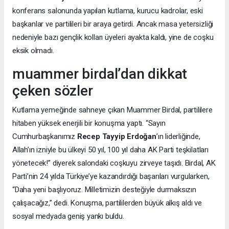
konferans salonunda yapılan kutlama, kurucu kadrolar, eski
başkanlar ve partilileri bir araya getirdi. Ancak masa yetersizliği
nedeniyle bazı gençlik kolları üyeleri ayakta kaldı, yine de coşku
eksik olmadı.
muammer birdal’dan dikkat
çeken sözler
Kutlama yemeğinde sahneye çıkan Muammer Birdal, partililere
hitaben yüksek enerjili bir konuşma yaptı. “Sayın
Cumhurbaşkanımız
Recep Tayyip Erdoğan
’ın liderliğinde,
Allah’ın izniyle bu ülkeyi 50 yıl, 100 yıl daha AK Parti teşkilatları
yönetecek!” diyerek salondaki coşkuyu zirveye taşıdı. Birdal, AK
Parti’nin 24 yılda Türkiye’ye kazandırdığı başarıları vurgularken,
“Daha yeni başlıyoruz. Milletimizin desteğiyle durmaksızın
çalışacağız,” dedi. Konuşma, partililerden büyük alkış aldı ve
sosyal medyada geniş yankı buldu.