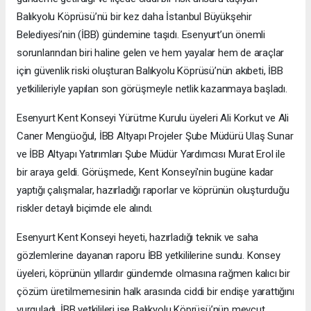
Balıkyolu Köprüsü’nü bir kez daha İstanbul Büyükşehir
Belediyesi’nin (İBB) gündemine taşıdı. Esenyurt’un önemli
sorunlarından biri haline gelen ve hem yayalar hem de araçlar
için güvenlik riski oluşturan Balıkyolu Köprüsü’nün akıbeti, İBB
yetkilileriyle yapılan son görüşmeyle netlik kazanmaya başladı.
Esenyurt Kent Konseyi Yürütme Kurulu üyeleri Ali Korkut ve Ali
Caner Mengüoğul, İBB Altyapı Projeler Şube Müdürü Ulaş Sunar
ve İBB Altyapı Yatırımları Şube Müdür Yardımcısı Murat Erol ile
bir araya geldi. Görüşmede, Kent Konseyi'nin bugüne kadar
yaptığı çalışmalar, hazırladığı raporlar ve köprünün oluşturduğu
riskler detaylı biçimde ele alındı.
Esenyurt Kent Konseyi heyeti, hazırladığı teknik ve saha
gözlemlerine dayanan raporu İBB yetkililerine sundu. Konsey
üyeleri, köprünün yıllardır gündemde olmasına rağmen kalıcı bir
çözüm üretilmemesinin halk arasında ciddi bir endişe yarattığını
vurguladı. İBB yetkilileri ise Balıkyolu Köprüsü’nün mevcut