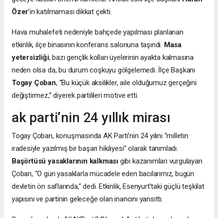
Özer
’in katılmaması dikkat çekti.
Hava muhalefeti nedeniyle bahçede yapılması planlanan
etkinlik, ilçe binasının konferans salonuna taşındı.
Masa
yetersizliği
, bazı gençlik kolları üyelerinin ayakta kalmasına
neden olsa da, bu durum coşkuyu gölgelemedi. İlçe Başkanı
Togay Çoban
, “Bu küçük aksilikler, aile olduğumuz gerçeğini
değiştirmez,” diyerek partilileri motive etti.
ak parti’nin 24 yıllık mirası
Togay Çoban, konuşmasında AK Parti’nin 24 yılını “milletin
iradesiyle yazılmış bir başarı hikâyesi” olarak tanımladı.
Başörtüsü yasaklarının kalkması
gibi kazanımları vurgulayan
Çoban, “O gün yasaklarla mücadele eden bacılarımız, bugün
devletin ön saflarında,” dedi. Etkinlik, Esenyurt’taki güçlü teşkilat
yapısını ve partinin geleceğe olan inancını yansıttı.