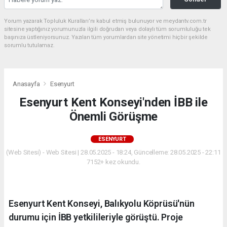
Yorum yazarak Topluluk Kuralları’nı kabul etmiş bulunuyor ve meydantv.com.tr
sitesine yaptığınız yorumunuzla ilgili doğrudan veya dolaylı tüm sorumluluğu tek
başınıza üstleniyorsunuz. Yazılan tüm yorumlardan site yönetimi hiçbir şekilde
sorumlu tutulamaz.
Anasayfa
Esenyurt
Esenyurt Kent Konseyi'nden İBB ile
Önemli Görüşme
ESENYURT
(Web Sitesi) - Web Sitesi | 28.05.2025 - 18:24, Güncelleme: 28.05.2025 - 22:11
7152+ kez okundu.
Esenyurt Kent Konseyi, Balıkyolu Köprüsü'nün
durumu için İBB yetkilileriyle görüştü. Proje