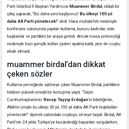
Parti İstanbul İl Başkan Yardımcısı
Muammer Birdal
, iddialı bir
çıkış yaparak, “Biz daha yeni başlıyoruz!
Bu ülkeyi 100 yıl
daha AK Parti yönetecek
!” dedi. Hava muhalefeti nedeniyle
konferans salonunda yapılan kutlama, kurucu kadrolar, eski
başkanlar ve partilileri bir araya getirdi. Ancak masa yetersizliği
nedeniyle bazı gençlik kolları üyeleri ayakta kaldı, yine de coşku
eksik olmadı.
muammer birdal’dan dikkat
çeken sözler
Kutlama yemeğinde sahneye çıkan Muammer Birdal, partililere
hitaben yüksek enerjili bir konuşma yaptı. “Sayın
Cumhurbaşkanımız
Recep Tayyip Erdoğan
’ın liderliğinde,
Allah’ın izniyle bu ülkeyi 50 yıl, 100 yıl daha AK Parti teşkilatları
yönetecek!” diyerek salondaki coşkuyu zirveye taşıdı. Birdal, AK
Parti’nin 24 yılda Türkiye’ye kazandırdığı başarıları vurgularken,