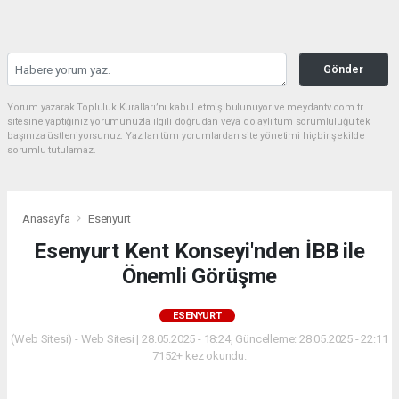
Gönder
Yorum yazarak Topluluk Kuralları’nı kabul etmiş bulunuyor ve meydantv.com.tr
sitesine yaptığınız yorumunuzla ilgili doğrudan veya dolaylı tüm sorumluluğu tek
başınıza üstleniyorsunuz. Yazılan tüm yorumlardan site yönetimi hiçbir şekilde
sorumlu tutulamaz.
Anasayfa
Esenyurt
Esenyurt Kent Konseyi'nden İBB ile
Önemli Görüşme
ESENYURT
(Web Sitesi) - Web Sitesi | 28.05.2025 - 18:24, Güncelleme: 28.05.2025 - 22:11
7152+ kez okundu.