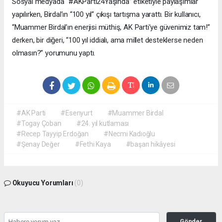
Sosyal medyada “#AKParti24Yaşında” etiketiyle paylaşımlar
yapılırken, Birdal’ın “100 yıl” çıkışı tartışma yarattı. Bir kullanıcı,
“Muammer Birdal’ın enerjisi müthiş, AK Parti’ye güvenimiz tam!”
derken, bir diğeri, “100 yıl iddialı, ama millet desteklerse neden
olmasın?” yorumunu yaptı.
#AK Parti
#Esenyurt
#Muammer Birdal
#Togay Çoban
#24. yıl kutlaması
#Recep Tayyip Erdoğan
#Necmi Kadıoğlu
#Şenay Değer
#Fethi Kaya
#başarı hikâyesi
Okuyucu Yorumları
(0)
Gönder