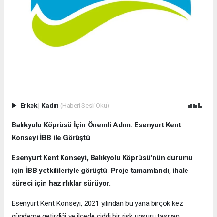
Erkek
|
Kadın
(Haberi Sesli Oku)
Balıkyolu Köprüsü İçin Önemli Adım: Esenyurt Kent
Konseyi İBB ile Görüştü
Esenyurt Kent Konseyi, Balıkyolu Köprüsü'nün durumu
için İBB yetkilileriyle görüştü. Proje tamamlandı, ihale
süreci için hazırlıklar sürüyor.
Esenyurt Kent Konseyi, 2021 yılından bu yana birçok kez
gündeme getirdiği ve ilçede ciddi bir risk unsuru taşıyan