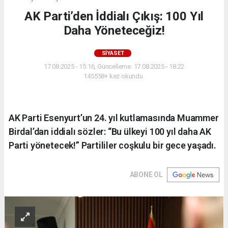
AK Parti’den İddialı Çıkış: 100 Yıl
Daha Yöneteceğiz!
SIYASET
17.08.2025 - 15:16, Güncelleme: 17.08.2025 - 18:22
145558+ kez okundu.
AK Parti Esenyurt’un 24. yıl kutlamasında Muammer
Birdal’dan iddialı sözler: “Bu ülkeyi 100 yıl daha AK
Parti yönetecek!” Partililer coşkulu bir gece yaşadı.
ABONE OL