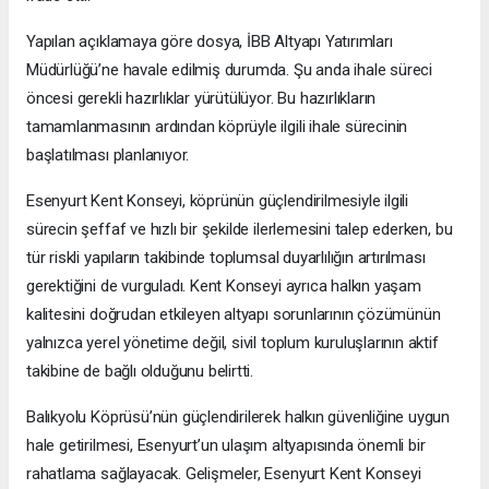
Yapılan açıklamaya göre dosya, İBB Altyapı Yatırımları
Müdürlüğü’ne havale edilmiş durumda. Şu anda ihale süreci
öncesi gerekli hazırlıklar yürütülüyor. Bu hazırlıkların
tamamlanmasının ardından köprüyle ilgili ihale sürecinin
başlatılması planlanıyor.
Esenyurt Kent Konseyi, köprünün güçlendirilmesiyle ilgili
sürecin şeffaf ve hızlı bir şekilde ilerlemesini talep ederken, bu
tür riskli yapıların takibinde toplumsal duyarlılığın artırılması
gerektiğini de vurguladı. Kent Konseyi ayrıca halkın yaşam
kalitesini doğrudan etkileyen altyapı sorunlarının çözümünün
yalnızca yerel yönetime değil, sivil toplum kuruluşlarının aktif
takibine de bağlı olduğunu belirtti.
Balıkyolu Köprüsü’nün güçlendirilerek halkın güvenliğine uygun
hale getirilmesi, Esenyurt’un ulaşım altyapısında önemli bir
rahatlama sağlayacak. Gelişmeler, Esenyurt Kent Konseyi