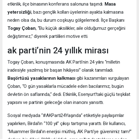
etkinlik, ilçe binasının konferans salonuna taşındı.
Masa
yetersizliği
, bazı gençlik kolları üyelerinin ayakta kalmasına
neden olsa da, bu durum coşkuyu gölgelemedi. İlçe Başkanı
Togay Çoban
, “Bu küçük aksilikler, aile olduğumuz gerçeğini
değiştirmez,” diyerek partilileri motive etti.
ak parti’nin 24 yıllık mirası
Togay Çoban, konuşmasında AK Parti’nin 24 yılını “milletin
iradesiyle yazılmış bir başarı hikâyesi” olarak tanımladı.
Başörtüsü yasaklarının kalkması
gibi kazanımları vurgulayan
Çoban, “O gün yasaklarla mücadele eden bacılarımız, bugün
devletin ön saflarında,” dedi. Etkinlik, Esenyurt’taki güçlü teşkilat
yapısını ve partinin geleceğe olan inancını yansıttı.
Sosyal medyada “#AKParti24Yaşında” etiketiyle paylaşımlar
yapılırken, Birdal’ın “100 yıl” çıkışı tartışma yarattı. Bir kullanıcı,
“Muammer Birdal’ın enerjisi müthiş, AK Parti’ye güvenimiz tam!”