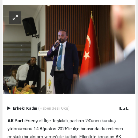
Erkek
|
Kadın
(Haberi Sesli Oku)
AK Parti
Esenyurt İlçe Teşkilatı, partinin 24’üncü kuruluş
yıldönümünü 14 Ağustos 2025’te ilçe binasında düzenlenen
coşkulu bir akşam yemeği ile kutladı. Etkinlikte konuşan AK