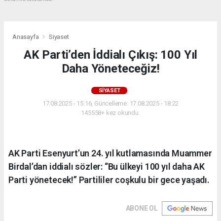
Anasayfa
Siyaset
AK Parti’den İddialı Çıkış: 100 Yıl
Daha Yöneteceğiz!
SIYASET
17.08.2025 - 15:16, Güncelleme: 17.08.2025 - 18:22
145558+ kez okundu.
AK Parti Esenyurt’un 24. yıl kutlamasında Muammer
Birdal’dan iddialı sözler: “Bu ülkeyi 100 yıl daha AK
Parti yönetecek!” Partililer coşkulu bir gece yaşadı.
ABONE OL