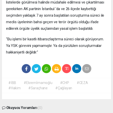
listelerde görülmesi halinde müdahale edilmesi ve çıkartılması
gerekirken AK partinin İstanbul 'da ve 26 ilçede kaybettiği
seçimden yaklaşık 7 ay sonra başlatılan soruşturma süreci ile
meclis üyelerinin bahsi geçen ve terör örgütü olduğu ifade
edilerek örgüte üyelik suçlarından yasal işlem başlatıldı.
"Bu işlemi bir kasıtlı itibarsızlaştırma süreci olarak görüyorum.
Ya YSK görevini yapmamıştır. Ya da yürütülen soruşturmalar
hakkaniyetli değildir."
#İBB
#Ekremİmamoğlu
#CHP
#CEZA
#Hakim
#Saraçhane
#Çağlayan
Okuyucu Yorumları
(0)