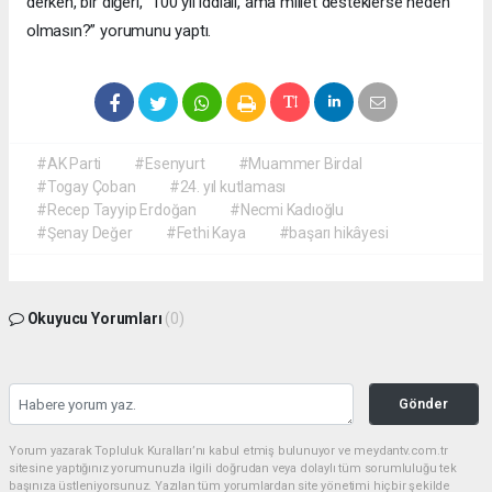
derken, bir diğeri, “100 yıl iddialı, ama millet desteklerse neden
olmasın?” yorumunu yaptı.
#AK Parti
#Esenyurt
#Muammer Birdal
#Togay Çoban
#24. yıl kutlaması
#Recep Tayyip Erdoğan
#Necmi Kadıoğlu
#Şenay Değer
#Fethi Kaya
#başarı hikâyesi
Okuyucu Yorumları
(0)
Gönder
Yorum yazarak Topluluk Kuralları’nı kabul etmiş bulunuyor ve meydantv.com.tr
sitesine yaptığınız yorumunuzla ilgili doğrudan veya dolaylı tüm sorumluluğu tek
başınıza üstleniyorsunuz. Yazılan tüm yorumlardan site yönetimi hiçbir şekilde