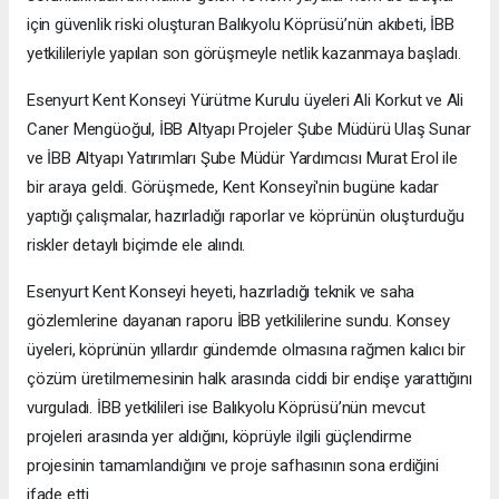
için güvenlik riski oluşturan Balıkyolu Köprüsü’nün akıbeti, İBB
yetkilileriyle yapılan son görüşmeyle netlik kazanmaya başladı.
Esenyurt Kent Konseyi Yürütme Kurulu üyeleri Ali Korkut ve Ali
Caner Mengüoğul, İBB Altyapı Projeler Şube Müdürü Ulaş Sunar
ve İBB Altyapı Yatırımları Şube Müdür Yardımcısı Murat Erol ile
bir araya geldi. Görüşmede, Kent Konseyi'nin bugüne kadar
yaptığı çalışmalar, hazırladığı raporlar ve köprünün oluşturduğu
riskler detaylı biçimde ele alındı.
Esenyurt Kent Konseyi heyeti, hazırladığı teknik ve saha
gözlemlerine dayanan raporu İBB yetkililerine sundu. Konsey
üyeleri, köprünün yıllardır gündemde olmasına rağmen kalıcı bir
çözüm üretilmemesinin halk arasında ciddi bir endişe yarattığını
vurguladı. İBB yetkilileri ise Balıkyolu Köprüsü’nün mevcut
projeleri arasında yer aldığını, köprüyle ilgili güçlendirme
projesinin tamamlandığını ve proje safhasının sona erdiğini
ifade etti.