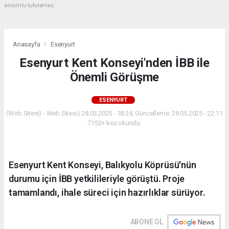
sorumlu tutulamaz.
Anasayfa
Esenyurt
Esenyurt Kent Konseyi'nden İBB ile
Önemli Görüşme
ESENYURT
(Web Sitesi) - Web Sitesi | 28.05.2025 - 18:24, Güncelleme: 28.05.2025 - 22:11
7152+ kez okundu.
Esenyurt Kent Konseyi, Balıkyolu Köprüsü'nün
durumu için İBB yetkilileriyle görüştü. Proje
tamamlandı, ihale süreci için hazırlıklar sürüyor.
ABONE OL