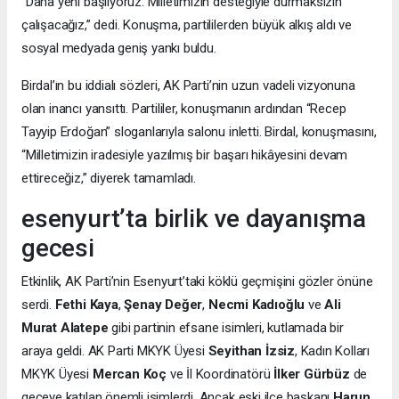
“Daha yeni başlıyoruz. Milletimizin desteğiyle durmaksızın
çalışacağız,” dedi. Konuşma, partililerden büyük alkış aldı ve
sosyal medyada geniş yankı buldu.
Birdal’ın bu iddialı sözleri, AK Parti’nin uzun vadeli vizyonuna
olan inancı yansıttı. Partililer, konuşmanın ardından “Recep
Tayyip Erdoğan” sloganlarıyla salonu inletti. Birdal, konuşmasını,
“Milletimizin iradesiyle yazılmış bir başarı hikâyesini devam
ettireceğiz,” diyerek tamamladı.
esenyurt’ta birlik ve dayanışma
gecesi
Etkinlik, AK Parti’nin Esenyurt’taki köklü geçmişini gözler önüne
serdi.
Fethi Kaya
,
Şenay Değer
,
Necmi Kadıoğlu
ve
Ali
Murat Alatepe
gibi partinin efsane isimleri, kutlamada bir
araya geldi. AK Parti MKYK Üyesi
Seyithan İzsiz
, Kadın Kolları
MKYK Üyesi
Mercan Koç
ve İl Koordinatörü
İlker Gürbüz
de
geceye katılan önemli isimlerdi. Ancak eski ilçe başkanı
Harun