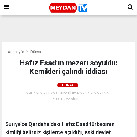
Anasayfa
Dünya
Hafız Esad’ın mezarı soyuldu:
Kemikleri çalındı iddiası
DÜNYA
29.04.2025 - 16:53, Güncelleme: 29.04.2025 - 16:53
5091+ kez okundu.
Suriye’de Qardaha’daki Hafız Esad türbesinin
kimliği belirsiz kişilerce açıldığı, eski devlet