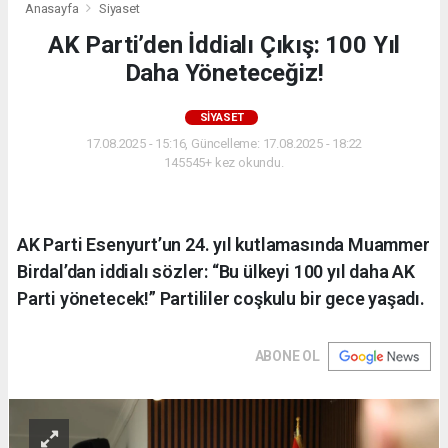
Anasayfa
Siyaset
AK Parti’den İddialı Çıkış: 100 Yıl
Daha Yöneteceğiz!
SIYASET
17.08.2025 - 15:16, Güncelleme: 17.08.2025 - 18:22
145545+ kez okundu.
AK Parti Esenyurt’un 24. yıl kutlamasında Muammer
Birdal’dan iddialı sözler: “Bu ülkeyi 100 yıl daha AK
Parti yönetecek!” Partililer coşkulu bir gece yaşadı.
ABONE OL