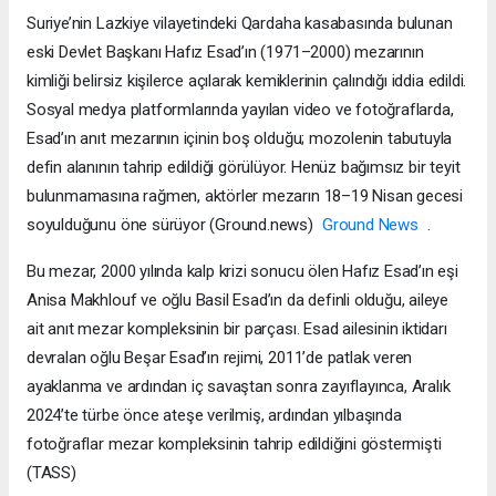
Suriye’nin Lazkiye vilayetindeki Qardaha kasabasında bulunan
eski Devlet Başkanı Hafız Esad’ın (1971–2000) mezarının
kimliği belirsiz kişilerce açılarak kemiklerinin çalındığı iddia edildi.
Sosyal medya platformlarında yayılan video ve fotoğraflarda,
Esad’ın anıt mezarının içinin boş olduğu; mozolenin tabutuyla
defin alanının tahrip edildiği görülüyor. Henüz bağımsız bir teyit
bulunmamasına rağmen, aktörler mezarın 18–19 Nisan gecesi
soyulduğunu öne sürüyor (Ground.news)​
Ground News
.
Bu mezar, 2000 yılında kalp krizi sonucu ölen Hafız Esad’ın eşi
Anisa Makhlouf ve oğlu Basil Esad’ın da definli olduğu, aileye
ait anıt mezar kompleksinin bir parçası. Esad ailesinin iktidarı
devralan oğlu Beşar Esad’ın rejimi, 2011’de patlak veren
ayaklanma ve ardından iç savaştan sonra zayıflayınca, Aralık
2024’te türbe önce ateşe verilmiş, ardından yılbaşında
fotoğraflar mezar kompleksinin tahrip edildiğini göstermişti
(TASS)​