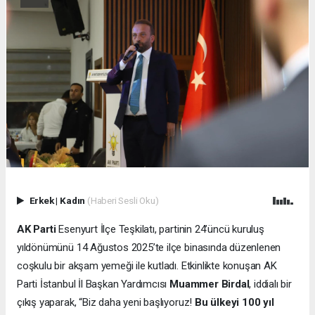
Erkek
|
Kadın
(Haberi Sesli Oku)
AK Parti
Esenyurt İlçe Teşkilatı, partinin 24’üncü kuruluş
yıldönümünü 14 Ağustos 2025’te ilçe binasında düzenlenen
coşkulu bir akşam yemeği ile kutladı. Etkinlikte konuşan AK
Parti İstanbul İl Başkan Yardımcısı
Muammer Birdal
, iddialı bir
çıkış yaparak, “Biz daha yeni başlıyoruz!
Bu ülkeyi 100 yıl