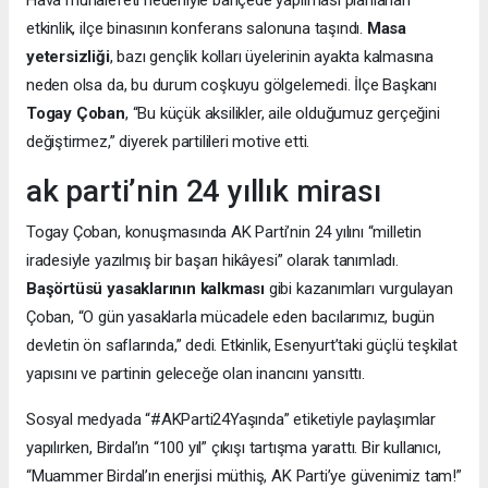
etkinlik, ilçe binasının konferans salonuna taşındı.
Masa
yetersizliği
, bazı gençlik kolları üyelerinin ayakta kalmasına
neden olsa da, bu durum coşkuyu gölgelemedi. İlçe Başkanı
Togay Çoban
, “Bu küçük aksilikler, aile olduğumuz gerçeğini
değiştirmez,” diyerek partilileri motive etti.
ak parti’nin 24 yıllık mirası
Togay Çoban, konuşmasında AK Parti’nin 24 yılını “milletin
iradesiyle yazılmış bir başarı hikâyesi” olarak tanımladı.
Başörtüsü yasaklarının kalkması
gibi kazanımları vurgulayan
Çoban, “O gün yasaklarla mücadele eden bacılarımız, bugün
devletin ön saflarında,” dedi. Etkinlik, Esenyurt’taki güçlü teşkilat
yapısını ve partinin geleceğe olan inancını yansıttı.
Sosyal medyada “#AKParti24Yaşında” etiketiyle paylaşımlar
yapılırken, Birdal’ın “100 yıl” çıkışı tartışma yarattı. Bir kullanıcı,
“Muammer Birdal’ın enerjisi müthiş, AK Parti’ye güvenimiz tam!”