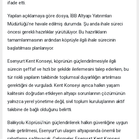
ifade etti.
Yapılan açıklamaya göre dosya, İBB Altyapı Yatırımları
Müdürlüğü’ne havale edilmiş durumda. Şu anda ihale süreci
öncesi gerekli hazırlıklar yürütülüyor. Bu hazırlıkların
tamamlanmasının ardından köprüyle ilgili ihale sürecinin
başlatılması planlanıyor.
Esenyurt Kent Konseyi, köprünün güçlendirilmesiyle ilgili
sürecin şeffaf ve hızlı bir şekilde ilerlemesini talep ederken, bu
tür riskli yapıların takibinde toplumsal duyarlılığın artırılması
gerektiğini de vurguladı. Kent Konseyi ayrıca halkın yaşam
kalitesini doğrudan etkileyen altyapı sorunlarının çözümünün
yalnızca yerel yönetime değil, sivil toplum kuruluşlarının aktif
takibine de bağlı olduğunu belirtti.
Balıkyolu Köprüsü’nün güçlendirilerek halkın güvenliğine uygun
hale getirilmesi, Esenyurt’un ulaşım altyapısında önemli bir
rahatlama sağlayacak. Gelişmeler, Esenyurt Kent Konseyi