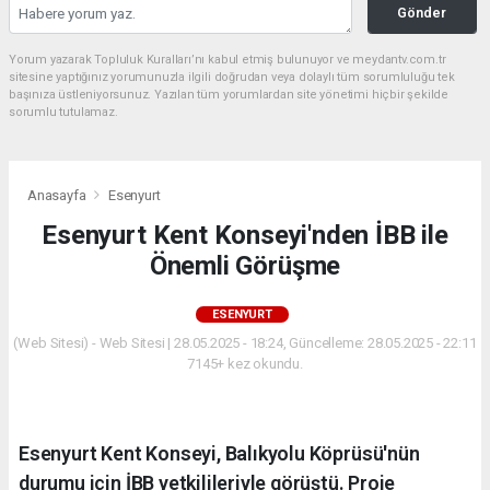
Gönder
Yorum yazarak Topluluk Kuralları’nı kabul etmiş bulunuyor ve meydantv.com.tr
sitesine yaptığınız yorumunuzla ilgili doğrudan veya dolaylı tüm sorumluluğu tek
başınıza üstleniyorsunuz. Yazılan tüm yorumlardan site yönetimi hiçbir şekilde
sorumlu tutulamaz.
Anasayfa
Esenyurt
Esenyurt Kent Konseyi'nden İBB ile
Önemli Görüşme
ESENYURT
(Web Sitesi) - Web Sitesi | 28.05.2025 - 18:24, Güncelleme: 28.05.2025 - 22:11
7145+ kez okundu.
Esenyurt Kent Konseyi, Balıkyolu Köprüsü'nün
durumu için İBB yetkilileriyle görüştü. Proje