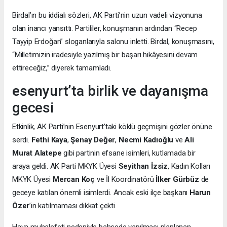
Birdal’ın bu iddialı sözleri, AK Parti’nin uzun vadeli vizyonuna
olan inancı yansıttı. Partililer, konuşmanın ardından “Recep
Tayyip Erdoğan” sloganlarıyla salonu inletti. Birdal, konuşmasını,
“Milletimizin iradesiyle yazılmış bir başarı hikâyesini devam
ettireceğiz,” diyerek tamamladı.
esenyurt’ta birlik ve dayanışma
gecesi
Etkinlik, AK Parti’nin Esenyurt’taki köklü geçmişini gözler önüne
serdi.
Fethi Kaya
,
Şenay Değer
,
Necmi Kadıoğlu
ve
Ali
Murat Alatepe
gibi partinin efsane isimleri, kutlamada bir
araya geldi. AK Parti MKYK Üyesi
Seyithan İzsiz
, Kadın Kolları
MKYK Üyesi
Mercan Koç
ve İl Koordinatörü
İlker Gürbüz
de
geceye katılan önemli isimlerdi. Ancak eski ilçe başkanı
Harun
Özer
’in katılmaması dikkat çekti.
Hava muhalefeti nedeniyle bahçede yapılması planlanan