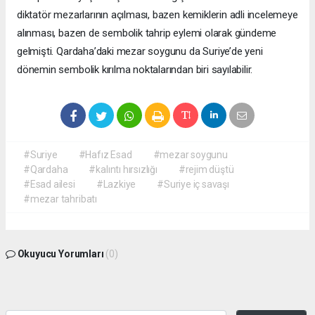
diktatör mezarlarının açılması, bazen kemiklerin adli incelemeye
alınması, bazen de sembolik tahrip eylemi olarak gündeme
gelmişti. Qardaha’daki mezar soygunu da Suriye’de yeni
dönemin sembolik kırılma noktalarından biri sayılabilir.
#Suriye
#Hafız Esad
#mezar soygunu
#Qardaha
#kalıntı hırsızlığı
#rejim düştü
#Esad ailesi
#Lazkiye
#Suriye iç savaşı
#mezar tahribatı
Okuyucu Yorumları
(0)