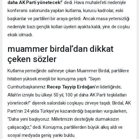
daha AK Parti yönetecek
!” dedi. Hava muhalefeti nedeniyle
konferans salonunda yapılan kutlama, kurucu kadrolar, eski
başkanlar ve partilileri bir araya getirdi. Ancak masa yetersizliği
nedeniyle bazı gençlik kolları üyeleri ayakta kaldı, yine de coşku
eksik olmadı.
muammer birdal’dan dikkat
çeken sözler
Kutlama yemeğinde sahneye çıkan Muammer Birdal, partililere
hitaben yüksek enerjili bir konuşma yaptı. “Sayın
Cumhurbaşkanımız
Recep Tayyip Erdoğan
’ın liderliğinde,
Allah’ın izniyle bu ülkeyi 50 yıl, 100 yıl daha AK Parti teşkilatları
yönetecek!” diyerek salondaki coşkuyu zirveye taşıdı. Birdal, AK
Parti’nin 24 yılda Türkiye’ye kazandırdığı başarıları vurgularken,
“Daha yeni başlıyoruz. Milletimizin desteğiyle durmaksızın
çalışacağız,” dedi. Konuşma, partililerden büyük alkış aldı ve
sosyal medyada geniş yankı buldu.