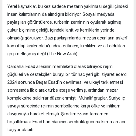
Yerel kaynaklar, bu kez sadece mezarın yakılması değil, içindeki
insan kalıntılarının da alındığını bildiriyor. Sosyal medyada
paylaşılan görüntülerde, türbenin zemininin oyularak açılmış
çukur biçimine geldiği, içindeki lahit ve kemiklerin yerinde
olmadığı görülüyor. Bazı paylaşımlarda, mezarı açanların askerî
kamuflajlı kişiler olduğu iddia edilirken, kimlikleri ve ait oldukları
grup netleşmiş değil (The New Arab)
Qardaha, Esad ailesinin memleketi olarak biliniyor; rejim
güçlüleri ve destekçileri burayı bir tür hac yeri gibi ziyaret ederdi.
2024 sonunda Beşar Esad’ın devrilmesi ve ülkeyi terk etmesi
sonrasında ilk olarak türbe ateşe verilmiş, ardından mezar
kompleksine saldırılar düzenlenmişti. Muhalif gruplar, Suriye iç
savaşı sürecinde rejimin sembollerine karşı öfke ve intikam
duygusuyla hareket etmişti. Şimdi mezarın tamamen
boşaltılması, Esad hanedanının sembolik gücünü kırma amacı
taşıyor olabilir.