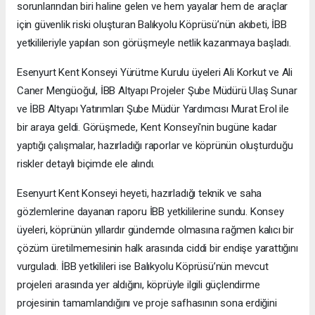
sorunlarından biri haline gelen ve hem yayalar hem de araçlar
için güvenlik riski oluşturan Balıkyolu Köprüsü’nün akıbeti, İBB
yetkilileriyle yapılan son görüşmeyle netlik kazanmaya başladı.
Esenyurt Kent Konseyi Yürütme Kurulu üyeleri Ali Korkut ve Ali
Caner Mengüoğul, İBB Altyapı Projeler Şube Müdürü Ulaş Sunar
ve İBB Altyapı Yatırımları Şube Müdür Yardımcısı Murat Erol ile
bir araya geldi. Görüşmede, Kent Konseyi'nin bugüne kadar
yaptığı çalışmalar, hazırladığı raporlar ve köprünün oluşturduğu
riskler detaylı biçimde ele alındı.
Esenyurt Kent Konseyi heyeti, hazırladığı teknik ve saha
gözlemlerine dayanan raporu İBB yetkililerine sundu. Konsey
üyeleri, köprünün yıllardır gündemde olmasına rağmen kalıcı bir
çözüm üretilmemesinin halk arasında ciddi bir endişe yarattığını
vurguladı. İBB yetkilileri ise Balıkyolu Köprüsü’nün mevcut
projeleri arasında yer aldığını, köprüyle ilgili güçlendirme
projesinin tamamlandığını ve proje safhasının sona erdiğini