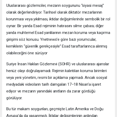
Uluslararası gözlemciler, mezarın soygununu “siyasi mesaj”
olarak değerlendiriyor. Tarihsel olarak diktatör mezarlarının
korunması veya yıkılması, iktidar değişimlerinde sembolik bir rol
oynar. Bir yanda Esad rejiminin hatırasını silme çabası; diğer
yanda muhtemel Esad yanlılarının mezarı koruma veya kaçırma
girişimi söz konusu. Ynetnews’e göre bazı yorumcular,
kemiklerin “güvenlik gerekçesiyle” Esad taraftarlarınca alınmış
olabileceğini öne sürüyor
Suriye İnsan Hakları Gözlemevi (SOHR) ve uluslararası ajanslar
henüz olayı doğrulayamadı. Rejimin kalıntıları koruma birimleri
veya yeni yönetim, resmi bir açıklama yapmadı. Ancak sosyal
medyadaki videoların tarih damgaları 17–18 Nisan’a işaret
ediyor ve mezarın yanındaki anıtların da zarar gördüğü
görülüyor.
Bu tür makam soygunları, geçmişte Latin Amerika ve Doğu
Avrupa’da da yaşanmıştı. İktidar değişimlerinin ardından