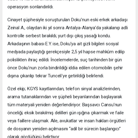
operasyon sonlandırıldı.
Cinayet şüphesiyle soruşturulan Doku’nun eski erkek arkadaşı
Zeinal A., olaydan iki yıl sonra Antalya-Alanya’da yakalanıp adli
kontrolle serbest bırakıldı; yurt dışı çıkış yasağı kondu.
Arkadaşının babası E.Y. ise, Doku’ya ait gizli bilgileri sosyal
medyada paylaştığı gerekçesiyle 2,5 yıl hapse mahkûm edilip
polislikten ihraç edildi. İncelemelerde, suç tarihinden bir gün
önce Doku’nun zorla bindirildiği iddia edilen otomobilin şehir
dışına çıkarılıp tekrar Tunceli’ye getirildiği belirlendi.
Özel ekip; KGYS kayıtlarından, telefon sinyal analizlerinden,
arama tutanaklarından ve şüpheli beyanlarından başlayarak
tüm materyali yeniden değerlendiriyor. Başsavcı Cansu’nun
önceliği; eksik bırakılmış delilleri gün ışığına çıkarmak ve faile
veya faillere ulaşmak. Aile, avukatlar ve insan hakları örgütleri
de dosyanın yeniden açılmasını “adil bir sürecin başlangıcı”
olarak gördüğünü belirtiyor.