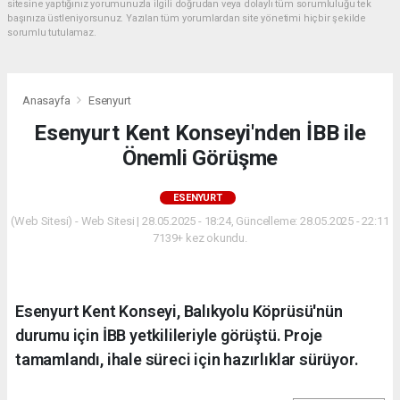
sitesine yaptığınız yorumunuzla ilgili doğrudan veya dolaylı tüm sorumluluğu tek
başınıza üstleniyorsunuz. Yazılan tüm yorumlardan site yönetimi hiçbir şekilde
sorumlu tutulamaz.
Anasayfa
Esenyurt
Esenyurt Kent Konseyi'nden İBB ile
Önemli Görüşme
ESENYURT
(Web Sitesi) - Web Sitesi | 28.05.2025 - 18:24, Güncelleme: 28.05.2025 - 22:11
7139+ kez okundu.
Esenyurt Kent Konseyi, Balıkyolu Köprüsü'nün
durumu için İBB yetkilileriyle görüştü. Proje
tamamlandı, ihale süreci için hazırlıklar sürüyor.