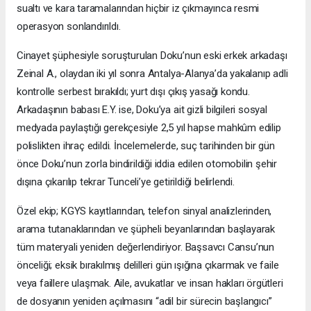
sualtı ve kara taramalarından hiçbir iz çıkmayınca resmi
operasyon sonlandırıldı.
Cinayet şüphesiyle soruşturulan Doku’nun eski erkek arkadaşı
Zeinal A., olaydan iki yıl sonra Antalya-Alanya’da yakalanıp adli
kontrolle serbest bırakıldı; yurt dışı çıkış yasağı kondu.
Arkadaşının babası E.Y. ise, Doku’ya ait gizli bilgileri sosyal
medyada paylaştığı gerekçesiyle 2,5 yıl hapse mahkûm edilip
polislikten ihraç edildi. İncelemelerde, suç tarihinden bir gün
önce Doku’nun zorla bindirildiği iddia edilen otomobilin şehir
dışına çıkarılıp tekrar Tunceli’ye getirildiği belirlendi.
Özel ekip; KGYS kayıtlarından, telefon sinyal analizlerinden,
arama tutanaklarından ve şüpheli beyanlarından başlayarak
tüm materyali yeniden değerlendiriyor. Başsavcı Cansu’nun
önceliği; eksik bırakılmış delilleri gün ışığına çıkarmak ve faile
veya faillere ulaşmak. Aile, avukatlar ve insan hakları örgütleri
de dosyanın yeniden açılmasını “adil bir sürecin başlangıcı”