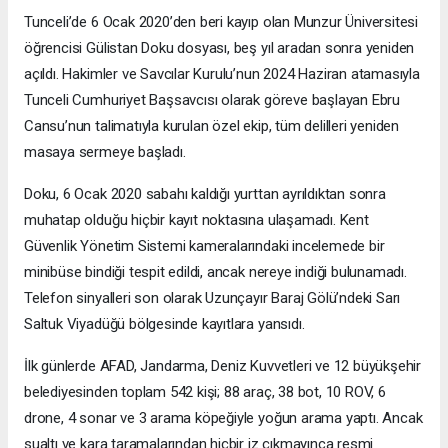
Tunceli’de 6 Ocak 2020’den beri kayıp olan Munzur Üniversitesi
öğrencisi Gülistan Doku dosyası, beş yıl aradan sonra yeniden
açıldı. Hakimler ve Savcılar Kurulu’nun 2024 Haziran atamasıyla
Tunceli Cumhuriyet Başsavcısı olarak göreve başlayan Ebru
Cansu’nun talimatıyla kurulan özel ekip, tüm delilleri yeniden
masaya sermeye başladı.
Doku, 6 Ocak 2020 sabahı kaldığı yurttan ayrıldıktan sonra
muhatap olduğu hiçbir kayıt noktasına ulaşamadı. Kent
Güvenlik Yönetim Sistemi kameralarındaki incelemede bir
minibüse bindiği tespit edildi, ancak nereye indiği bulunamadı.
Telefon sinyalleri son olarak Uzunçayır Baraj Gölü’ndeki Sarı
Saltuk Viyadüğü bölgesinde kayıtlara yansıdı.
İlk günlerde AFAD, Jandarma, Deniz Kuvvetleri ve 12 büyükşehir
belediyesinden toplam 542 kişi; 88 araç, 38 bot, 10 ROV, 6
drone, 4 sonar ve 3 arama köpeğiyle yoğun arama yaptı. Ancak
sualtı ve kara taramalarından hiçbir iz çıkmayınca resmi