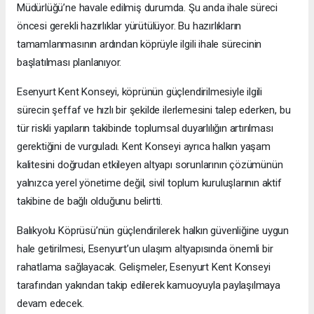
Müdürlüğü’ne havale edilmiş durumda. Şu anda ihale süreci
öncesi gerekli hazırlıklar yürütülüyor. Bu hazırlıkların
tamamlanmasının ardından köprüyle ilgili ihale sürecinin
başlatılması planlanıyor.
Esenyurt Kent Konseyi, köprünün güçlendirilmesiyle ilgili
sürecin şeffaf ve hızlı bir şekilde ilerlemesini talep ederken, bu
tür riskli yapıların takibinde toplumsal duyarlılığın artırılması
gerektiğini de vurguladı. Kent Konseyi ayrıca halkın yaşam
kalitesini doğrudan etkileyen altyapı sorunlarının çözümünün
yalnızca yerel yönetime değil, sivil toplum kuruluşlarının aktif
takibine de bağlı olduğunu belirtti.
Balıkyolu Köprüsü’nün güçlendirilerek halkın güvenliğine uygun
hale getirilmesi, Esenyurt’un ulaşım altyapısında önemli bir
rahatlama sağlayacak. Gelişmeler, Esenyurt Kent Konseyi
tarafından yakından takip edilerek kamuoyuyla paylaşılmaya
devam edecek.