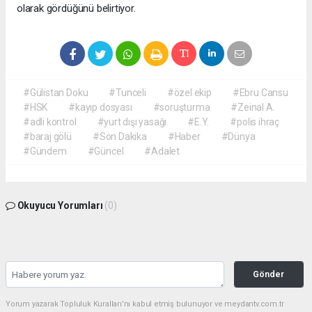
olarak gördüğünü belirtiyor.
#Gülistan Doku
#Tunceli
#özel ekip
#Ebru Cansu
#HSK
#kayıp dosyası
#soruşturma
#Zeinal A.
#adli kontrol
#yurt dışı yasağı
#E.Y.
#polis ihraç
#baraj gölü
#Son Dakika
#Haber
#Dünya
#Gündem
#Güncel
#Adalet
Okuyucu Yorumları
(0)
Gönder
Yorum yazarak Topluluk Kuralları’nı kabul etmiş bulunuyor ve meydantv.com.tr