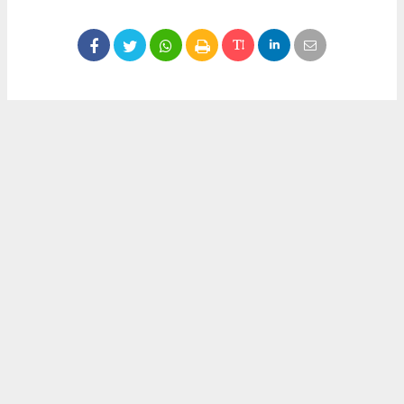
Okuyucu Yorumları
(0)
Gönder
Yorum yazarak Topluluk Kuralları’nı kabul etmiş bulunuyor ve meydantv.com.tr
sitesine yaptığınız yorumunuzla ilgili doğrudan veya dolaylı tüm sorumluluğu tek
başınıza üstleniyorsunuz. Yazılan tüm yorumlardan site yönetimi hiçbir şekilde
sorumlu tutulamaz.
haber paketi
haber scripti
haber yazılımı