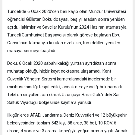
Tunceli’de 6 Ocak 2020’den beri kayıp olan Munzur Üniversitesi
öğrencisi Gülistan Doku dosyası, beş yıl aradan sonra yeniden
açıldı. Hakimler ve Savcılar Kurulu’nun 2024 Haziran atamasıyla
Tunceli Cumhuriyet Başsavcısı olarak göreve başlayan Ebru
Cansu’nun talimatıyla kurulan özel ekip, tüm delilleri yeniden
masaya sermeye başladı.
Doku, 6 Ocak 2020 sabahı kaldığı yurttan ayrıldıktan sonra
muhatap olduğu hiçbir kayıt noktasına ulaşamadı. Kent
Güvenlik Yönetim Sistemi kameralarındaki incelemede bir
minibüse bindiği tespit edildi, ancak nereye indiği bulunamadı.
Telefon sinyalleri son olarak Uzunçayır Baraj Gölü’ndeki Sarı
Saltuk Viyadüğü bölgesinde kayıtlara yansıdı.
İlk günlerde AFAD, Jandarma, Deniz Kuvvetleri ve 12 büyükşehir
belediyesinden toplam 542 kişi; 88 araç, 38 bot, 10 ROV, 6
drone, 4 sonar ve 3 arama köpeğiyle yoğun arama yaptı. Ancak