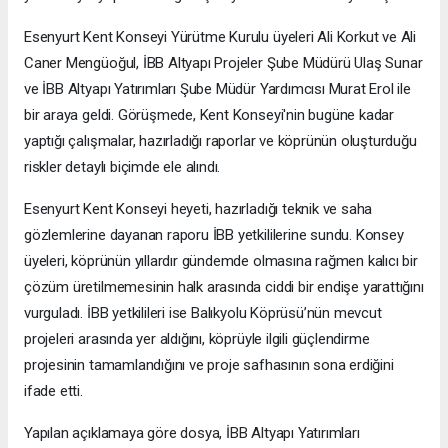
Esenyurt Kent Konseyi Yürütme Kurulu üyeleri Ali Korkut ve Ali
Caner Mengüoğul, İBB Altyapı Projeler Şube Müdürü Ulaş Sunar
ve İBB Altyapı Yatırımları Şube Müdür Yardımcısı Murat Erol ile
bir araya geldi. Görüşmede, Kent Konseyi'nin bugüne kadar
yaptığı çalışmalar, hazırladığı raporlar ve köprünün oluşturduğu
riskler detaylı biçimde ele alındı.
Esenyurt Kent Konseyi heyeti, hazırladığı teknik ve saha
gözlemlerine dayanan raporu İBB yetkililerine sundu. Konsey
üyeleri, köprünün yıllardır gündemde olmasına rağmen kalıcı bir
çözüm üretilmemesinin halk arasında ciddi bir endişe yarattığını
vurguladı. İBB yetkilileri ise Balıkyolu Köprüsü’nün mevcut
projeleri arasında yer aldığını, köprüyle ilgili güçlendirme
projesinin tamamlandığını ve proje safhasının sona erdiğini
ifade etti.
Yapılan açıklamaya göre dosya, İBB Altyapı Yatırımları