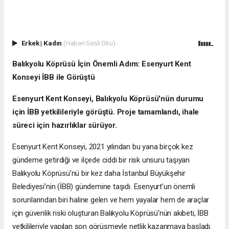
Erkek
|
Kadın
(Haberi Sesli Oku)
Balıkyolu Köprüsü İçin Önemli Adım: Esenyurt Kent
Konseyi İBB ile Görüştü
Esenyurt Kent Konseyi, Balıkyolu Köprüsü'nün durumu
için İBB yetkilileriyle görüştü. Proje tamamlandı, ihale
süreci için hazırlıklar sürüyor.
Esenyurt Kent Konseyi, 2021 yılından bu yana birçok kez
gündeme getirdiği ve ilçede ciddi bir risk unsuru taşıyan
Balıkyolu Köprüsü’nü bir kez daha İstanbul Büyükşehir
Belediyesi’nin (İBB) gündemine taşıdı. Esenyurt’un önemli
sorunlarından biri haline gelen ve hem yayalar hem de araçlar
için güvenlik riski oluşturan Balıkyolu Köprüsü’nün akıbeti, İBB
yetkilileriyle yapılan son görüşmeyle netlik kazanmaya başladı.