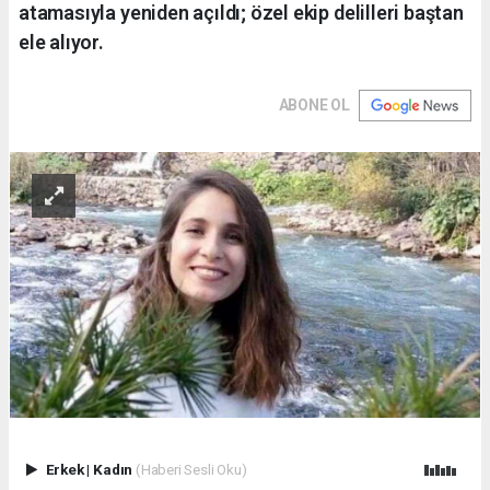
atamasıyla yeniden açıldı; özel ekip delilleri baştan
ele alıyor.
ABONE OL
Erkek
|
Kadın
(Haberi Sesli Oku)