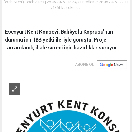
(Web Sitesi) - Web Sitesi | 28.05.2025 - 18:24, Güncelleme: 28.05.2025 - 22:11
7136+ kez okundu.
Esenyurt Kent Konseyi, Balıkyolu Köprüsü'nün
durumu için İBB yetkilileriyle görüştü. Proje
tamamlandı, ihale süreci için hazırlıklar sürüyor.
ABONE OL