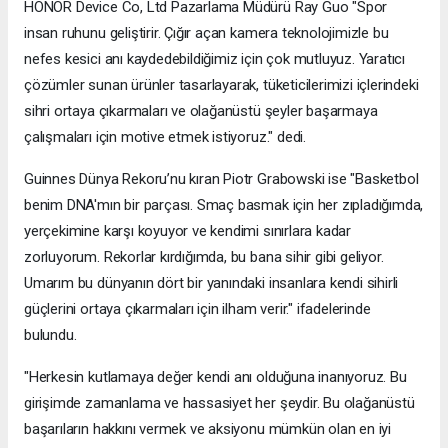
HONOR Device Co, Ltd Pazarlama Müdürü Ray Guo "Spor
insan ruhunu geliştirir. Çığır açan kamera teknolojimizle bu
nefes kesici anı kaydedebildiğimiz için çok mutluyuz. Yaratıcı
çözümler sunan ürünler tasarlayarak, tüketicilerimizi içlerindeki
sihri ortaya çıkarmaları ve olağanüstü şeyler başarmaya
çalışmaları için motive etmek istiyoruz." dedi.
Guinnes Dünya Rekoru’nu kıran Piotr Grabowski ise "Basketbol
benim DNA'mın bir parçası. Smaç basmak için her zıpladığımda,
yerçekimine karşı koyuyor ve kendimi sınırlara kadar
zorluyorum. Rekorlar kırdığımda, bu bana sihir gibi geliyor.
Umarım bu dünyanın dört bir yanındaki insanlara kendi sihirli
güçlerini ortaya çıkarmaları için ilham verir." ifadelerinde
bulundu.
"Herkesin kutlamaya değer kendi anı olduğuna inanıyoruz. Bu
girişimde zamanlama ve hassasiyet her şeydir. Bu olağanüstü
başarıların hakkını vermek ve aksiyonu mümkün olan en iyi