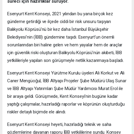
süreci için hazırlıklar sürüyor.
Esenyurt Kent Konseyi, 2021 yılından bu yana birçok kez
gündeme getirdiği ve ilçede ciddi bir risk unsuru taşıyan
Balıkyolu Köprüsü’nü bir kez daha İstanbul Büyükşehir
Belediyesi’nin (İBB) gündemine taşıdı. Esenyurt’un önemli
sorunlarından biri haline gelen ve hem yayalar hem de araçlar
için güvenlik riski oluşturan Balıkyolu Köprüsü’nün akıbeti, İBB
yetkilileriyle yapılan son görüşmeyle netlik kazanmaya başladı.
Esenyurt Kent Konseyi Yürütme Kurulu üyeleri Ali Korkut ve Ali
Caner Mengüoğul, İBB Altyapı Projeler Şube Müdürü Ulaş Sunar
ve İBB Altyapı Yatırımları Şube Müdür Yardımcısı Murat Erol ile
bir araya geldi. Görüşmede, Kent Konseyi'nin bugüne kadar
yaptığı çalışmalar, hazırladığı raporlar ve köprünün oluşturduğu
riskler detaylı biçimde ele alındı.
Esenyurt Kent Konseyi heyeti, hazırladığı teknik ve saha
gözlemlerine dayanan raporu İBB yetkililerine sundu. Konsey