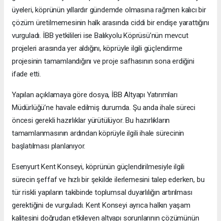
üyeleri, köprünün yıllardır gündemde olmasına rağmen kalıcı bir
çözüm üretilmemesinin halk arasında ciddi bir endişe yarattığını
vurguladı. İBB yetkilileri ise Balıkyolu Köprüsü’nün mevcut
projeleri arasında yer aldığını, köprüyle ilgili güçlendirme
projesinin tamamlandığını ve proje safhasının sona erdiğini
ifade etti.
Yapılan açıklamaya göre dosya, İBB Altyapı Yatırımları
Müdürlüğü’ne havale edilmiş durumda. Şu anda ihale süreci
öncesi gerekli hazırlıklar yürütülüyor. Bu hazırlıkların
tamamlanmasının ardından köprüyle ilgili ihale sürecinin
başlatılması planlanıyor.
Esenyurt Kent Konseyi, köprünün güçlendirilmesiyle ilgili
sürecin şeffaf ve hızlı bir şekilde ilerlemesini talep ederken, bu
tür riskli yapıların takibinde toplumsal duyarlılığın artırılması
gerektiğini de vurguladı. Kent Konseyi ayrıca halkın yaşam
kalitesini doğrudan etkileyen altyapı sorunlarının çözümünün