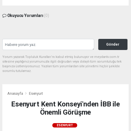
Okuyucu Yorumları
(0)
Gönder
Yorum yazarak Topluluk Kuralları’nı kabul etmiş bulunuyor ve meydantv.com.tr
sitesine yaptığınız yorumunuzla ilgili doğrudan veya dolaylı tüm sorumluluğu tek
başınıza üstleniyorsunuz. Yazılan tüm yorumlardan site yönetimi hiçbir şekilde
sorumlu tutulamaz.
Anasayfa
Esenyurt
Esenyurt Kent Konseyi'nden İBB ile
Önemli Görüşme
ESENYURT