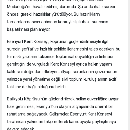
Müdürlüğü’ne havale edilmiş durumda. Şu anda ihale süreci
öncesi gerekli hazırlıklar yürütülüyor. Bu hazırlıkların
tamamlanmasının ardından köprüyle ilgili ihale sürecinin
başlatılması planlanıyor.
Esenyurt Kent Konseyi, köprünün güçlendirilmesiyle ilgili
sürecin şeffaf ve hızlı bir şekilde ilerlemesini talep ederken, bu
tür riskli yapıların takibinde toplumsal duyarlılığın artırılması
gerektiğini de vurguladı. Kent Konseyi ayrıca halkın yaşam
kalitesini doğrudan etkileyen altyapı sorunlarının çözümünün
yalnızca yerel yönetime değil, sivil toplum kuruluşlarının aktif
takibine de bağlı olduğunu belirtti.
Balıkyolu Köprüsü’nün güçlendirilerek halkın güvenliğine uygun
hale getirilmesi, Esenyurt’un ulaşım altyapısında önemli bir
rahatlama sağlayacak. Gelişmeler, Esenyurt Kent Konseyi
tarafından yakından takip edilerek kamuoyuyla paylaşılmaya
devam edecek.