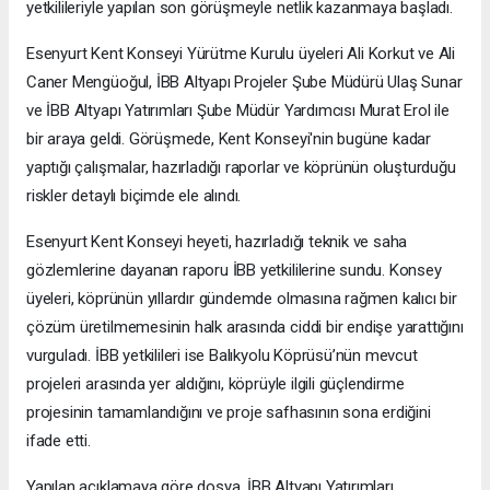
yetkilileriyle yapılan son görüşmeyle netlik kazanmaya başladı.
Esenyurt Kent Konseyi Yürütme Kurulu üyeleri Ali Korkut ve Ali
Caner Mengüoğul, İBB Altyapı Projeler Şube Müdürü Ulaş Sunar
ve İBB Altyapı Yatırımları Şube Müdür Yardımcısı Murat Erol ile
bir araya geldi. Görüşmede, Kent Konseyi'nin bugüne kadar
yaptığı çalışmalar, hazırladığı raporlar ve köprünün oluşturduğu
riskler detaylı biçimde ele alındı.
Esenyurt Kent Konseyi heyeti, hazırladığı teknik ve saha
gözlemlerine dayanan raporu İBB yetkililerine sundu. Konsey
üyeleri, köprünün yıllardır gündemde olmasına rağmen kalıcı bir
çözüm üretilmemesinin halk arasında ciddi bir endişe yarattığını
vurguladı. İBB yetkilileri ise Balıkyolu Köprüsü’nün mevcut
projeleri arasında yer aldığını, köprüyle ilgili güçlendirme
projesinin tamamlandığını ve proje safhasının sona erdiğini
ifade etti.
Yapılan açıklamaya göre dosya, İBB Altyapı Yatırımları