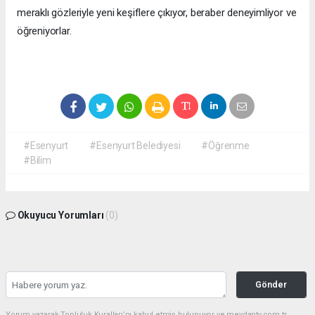
meraklı gözleriyle yeni keşiflere çıkıyor, beraber deneyimliyor ve
öğreniyorlar.
#Esenyurt
#Esenyurt Belediyesi
#Öğrenme
#Bilim
Okuyucu Yorumları
(0)
Gönder
Yorum yazarak Topluluk Kuralları’nı kabul etmiş bulunuyor ve meydantv.com.tr