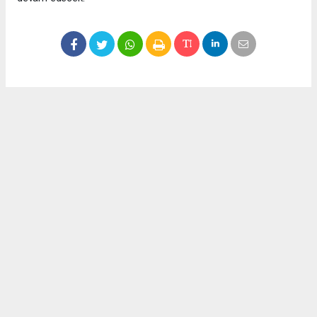
Okuyucu Yorumları
(0)
Gönder
Yorum yazarak Topluluk Kuralları’nı kabul etmiş bulunuyor ve meydantv.com.tr
sitesine yaptığınız yorumunuzla ilgili doğrudan veya dolaylı tüm sorumluluğu tek
başınıza üstleniyorsunuz. Yazılan tüm yorumlardan site yönetimi hiçbir şekilde
sorumlu tutulamaz.
haber paketi
haber scripti
haber yazılımı