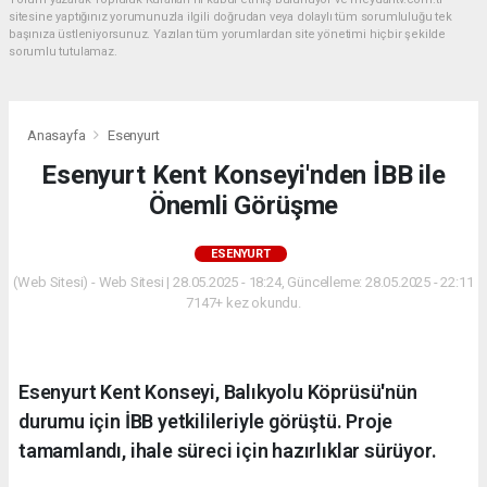
sitesine yaptığınız yorumunuzla ilgili doğrudan veya dolaylı tüm sorumluluğu tek
başınıza üstleniyorsunuz. Yazılan tüm yorumlardan site yönetimi hiçbir şekilde
sorumlu tutulamaz.
Anasayfa
Esenyurt
Esenyurt Kent Konseyi'nden İBB ile
Önemli Görüşme
ESENYURT
(Web Sitesi) - Web Sitesi | 28.05.2025 - 18:24, Güncelleme: 28.05.2025 - 22:11
7147+ kez okundu.
Esenyurt Kent Konseyi, Balıkyolu Köprüsü'nün
durumu için İBB yetkilileriyle görüştü. Proje
tamamlandı, ihale süreci için hazırlıklar sürüyor.